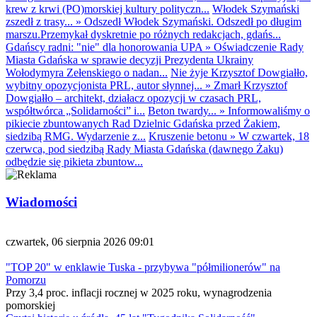
krew z krwi (PO)morskiej kultury polityczn...
Włodek Szymański
zszedł z trasy...
»
Odszedł Włodek Szymański. Odszedł po długim
marszu.Przemykał dyskretnie po różnych redakcjach, gdańs...
Gdańscy radni: "nie" dla honorowania UPA
»
Oświadczenie Rady
Miasta Gdańska w sprawie decyzji Prezydenta Ukrainy
Wołodymyra Zełenskiego o nadan...
Nie żyje Krzysztof Dowgiałło,
wybitny opozycjonista PRL, autor słynnej...
»
Zmarł Krzysztof
Dowgiałło – architekt, działacz opozycji w czasach PRL,
współtwórca „Solidarności” i...
Beton twardy...
»
Informowaliśmy o
pikiecie zbuntowanych Rad Dzielnic Gdańska przed Żakiem,
siedzibą RMG. Wydarzenie z...
Kruszenie betonu
»
W czwartek, 18
czerwca, pod siedzibą Rady Miasta Gdańska (dawnego Żaku)
odbędzie się pikieta zbuntow...
Wiadomości
czwartek, 06 sierpnia 2026 09:01
"TOP 20" w enklawie Tuska - przybywa "półmilionerów" na
Pomorzu
Przy 3,4 proc. inflacji rocznej w 2025 roku, wynagrodzenia
pomorskiej