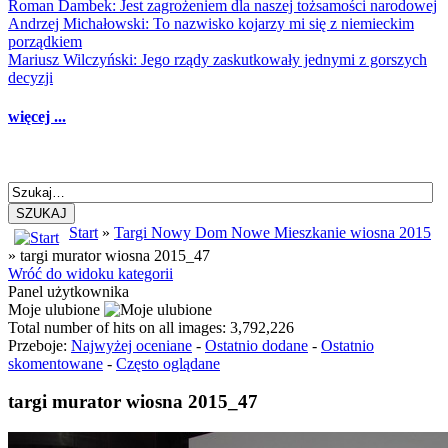
Roman Dambek: Jest zagrożeniem dla naszej tożsamości narodowej
Andrzej Michałowski: To nazwisko kojarzy mi się z niemieckim
porządkiem
Mariusz Wilczyński: Jego rządy zaskutkowały jednymi z gorszych
decyzji
więcej ...
SZUKAJ
Start
»
Targi Nowy Dom Nowe Mieszkanie wiosna 2015
» targi murator wiosna 2015_47
Wróć do widoku kategorii
Panel użytkownika
Moje ulubione
Total number of hits on all images: 3,792,226
Przeboje:
Najwyżej oceniane
-
Ostatnio dodane
-
Ostatnio
skomentowane
-
Często oglądane
targi murator wiosna 2015_47