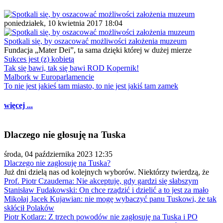
poniedziałek, 10 kwietnia 2017 18:04
Spotkali się, by oszacować możliwości założenia muzeum
Fundacja „Mater Dei”, ta sama dzięki której w dużej mierze
Sukces jest (z) kobietą
Tak się bawi, tak się bawi ROD Kopernik!
Malbork w Europarlamencie
To nie jest jakieś tam miasto, to nie jest jakiś tam zamek
więcej ...
Dlaczego nie głosuję na Tuska
środa, 04 października 2023 12:35
Dlaczego nie zagłosuję na Tuska?
Już dni dzielą nas od kolejnych wyborów. Niektórzy twierdzą, że
Prof. Piotr Czauderna: Nie akceptuję, gdy gardzi się słabszym
Stanisław Fudakowski: On chce rządzić i dzielić a to jest za mało
Mikołaj Jacek Kujawian: nie mogę wybaczyć panu Tuskowi, że tak
skłócił Polaków
Piotr Kotlarz: Z trzech powodów nie zagłosuję na Tuska i PO