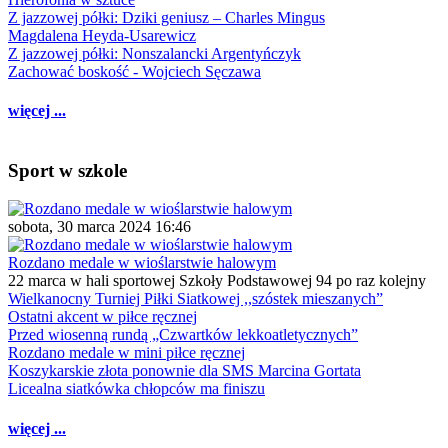
Z jazzowej półki: Dziki geniusz – Charles Mingus
Magdalena Heyda-Usarewicz
Z jazzowej półki: Nonszalancki Argentyńczyk
Zachować boskość - Wojciech Sęczawa
więcej ...
Sport w szkole
sobota, 30 marca 2024 16:46
Rozdano medale w wioślarstwie halowym
22 marca w hali sportowej Szkoły Podstawowej 94 po raz kolejny
Wielkanocny Turniej Piłki Siatkowej ,,szóstek mieszanych”
Ostatni akcent w piłce ręcznej
Przed wiosenną rundą „Czwartków lekkoatletycznych”
Rozdano medale w mini piłce ręcznej
Koszykarskie złota ponownie dla SMS Marcina Gortata
Licealna siatkówka chłopców ma finiszu
więcej ...