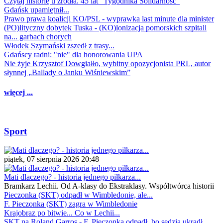
Czytaj historię u źródła. 45 lat "Tygodnika Solidarność"
Gdańsk upamiętnił...
Prawo prawa koalicji KO/PSL - wyprawka last minute dla minister
(PO)lityczny dobytek Tuska - (KO)lonizacja pomorskich szpitali
na... garbach chorych
Włodek Szymański zszedł z trasy...
Gdańscy radni: "nie" dla honorowania UPA
Nie żyje Krzysztof Dowgiałło, wybitny opozycjonista PRL, autor
słynnej „Ballady o Janku Wiśniewskim”
więcej ...
Sport
piątek, 07 sierpnia 2026 20:48
Mati dlaczego? - historia jednego piłkarza...
Bramkarz Lechii. Od A-klasy do Ekstraklasy. Współtwórca historii
Pieczonka (SKT) odpadł w Wimbledonie, ale...
F. Pieczonka (SKT) zagra w Wimbledonie
Krajobraz po bitwie... Co w Lechii...
SKT na Roland Garros - F. Pieczonka odpadł, bo sędzia ukradł...