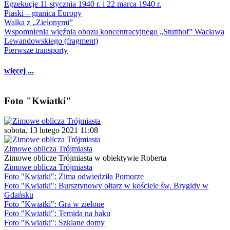
Egzekucje 11 stycznia 1940 r. i 22 marca 1940 r.
Piaski – granica Europy
Walka z „Zielonymi”
Wspomnienia więźnia obozu koncentracyjnego „Stutthof” Wacława
Lewandowskiego (fragment)
Pierwsze transporty
więcej ...
Foto "Kwiatki"
sobota, 13 lutego 2021 11:08
Zimowe oblicza Trójmiasta
Zimowe oblicze Trójmiasta w obiektywie Roberta
Zimowe oblicza Trójmiasta
Foto "Kwiatki": Zima odwiedziła Pomorze
Foto "Kwiatki": Bursztynowy ołtarz w kościele św. Brygidy w
Gdańsku
Foto "Kwiatki": Gra w zielone
Foto "Kwiatki": Temida na haku
Foto "Kwiatki": Szklane domy