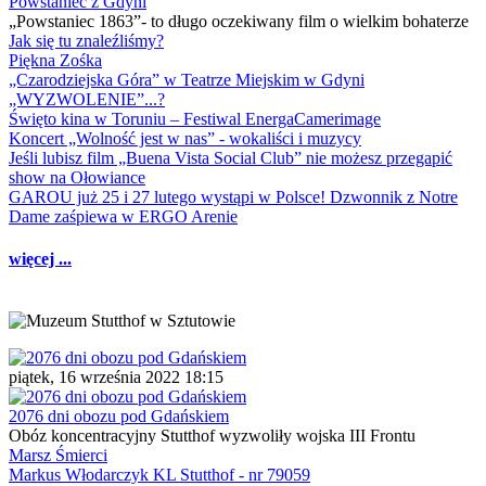
Powstaniec z Gdyni
„Powstaniec 1863”- to długo oczekiwany film o wielkim bohaterze
Jak się tu znaleźliśmy?
Piękna Zośka
„Czarodziejska Góra” w Teatrze Miejskim w Gdyni
„WYZWOLENIE”...?
Święto kina w Toruniu – Festiwal EnergaCamerimage
Koncert „Wolność jest w nas” - wokaliści i muzycy
Jeśli lubisz film „Buena Vista Social Club” nie możesz przegapić
show na Ołowiance
GAROU już 25 i 27 lutego wystąpi w Polsce! Dzwonnik z Notre
Dame zaśpiewa w ERGO Arenie
więcej ...
piątek, 16 września 2022 18:15
2076 dni obozu pod Gdańskiem
Obóz koncentracyjny Stutthof wyzwoliły wojska III Frontu
Marsz Śmierci
Markus Włodarczyk KL Stutthof - nr 79059