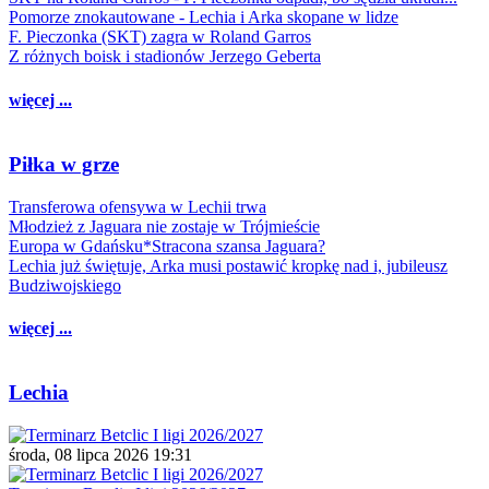
Pomorze znokautowane - Lechia i Arka skopane w lidze
F. Pieczonka (SKT) zagra w Roland Garros
Z różnych boisk i stadionów Jerzego Geberta
więcej ...
Piłka w grze
Transferowa ofensywa w Lechii trwa
Młodzież z Jaguara nie zostaje w Trójmieście
Europa w Gdańsku*Stracona szansa Jaguara?
Lechia już świętuje, Arka musi postawić kropkę nad i, jubileusz
Budziwojskiego
więcej ...
Lechia
środa, 08 lipca 2026 19:31