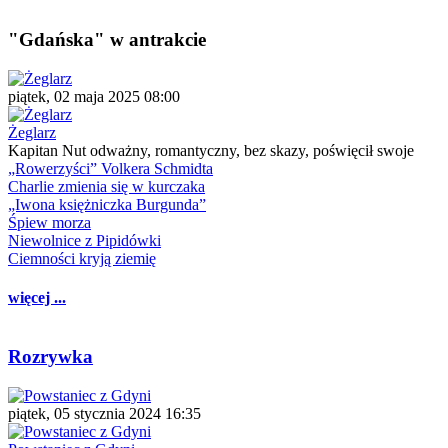
"Gdańska" w antrakcie
piątek, 02 maja 2025 08:00
Żeglarz
Kapitan Nut odważny, romantyczny, bez skazy, poświęcił swoje
„Rowerzyści” Volkera Schmidta
Charlie zmienia się w kurczaka
„Iwona księżniczka Burgunda”
Śpiew morza
Niewolnice z Pipidówki
Ciemności kryją ziemię
więcej ...
Rozrywka
piątek, 05 stycznia 2024 16:35