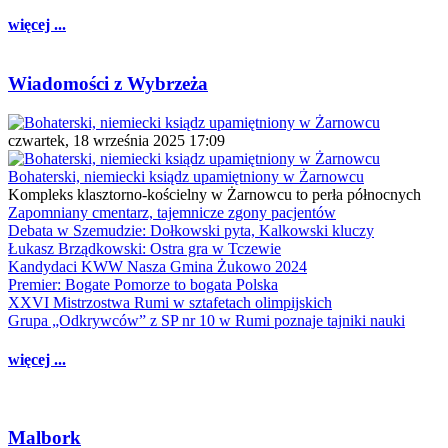
więcej ...
Wiadomości z Wybrzeża
czwartek, 18 września 2025 17:09
Bohaterski, niemiecki ksiądz upamiętniony w Żarnowcu
Kompleks klasztorno-kościelny w Żarnowcu to perła północnych
Zapomniany cmentarz, tajemnicze zgony pacjentów
Debata w Szemudzie: Dołkowski pyta, Kalkowski kluczy
Łukasz Brządkowski: Ostra gra w Tczewie
Kandydaci KWW Nasza Gmina Żukowo 2024
Premier: Bogate Pomorze to bogata Polska
XXVI Mistrzostwa Rumi w sztafetach olimpijskich
Grupa „Odkrywców” z SP nr 10 w Rumi poznaje tajniki nauki
więcej ...
Malbork