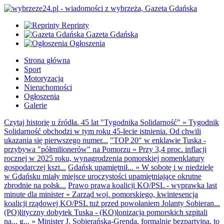
Reprinty
Gazeta Gdańska
Ogłoszenia
Strona główna
Sport
Motoryzacja
Nieruchomości
Ogłoszenia
Galerie
Czytaj historię u źródła. 45 lat "Tygodnika Solidarność"
»
Tygodnik
Solidarność obchodzi w tym roku 45-lecie istnienia. Od chwili
ukazania się pierwszego numer...
"TOP 20" w enklawie Tuska -
przybywa "półmilionerów" na Pomorzu
»
Przy 3,4 proc. inflacji
rocznej w 2025 roku, wynagrodzenia pomorskiej nomenklatury
gospodarczej kszt...
Gdańsk upamiętnił...
»
W sobotę i w niedzielę
w Gdańsku miały miejsce uroczystości upamiętniające okrutne
zbrodnie na polsk...
Prawo prawa koalicji KO/PSL - wyprawka last
minute dla minister
»
Zarząd woj. pomorskiego, kwintesencja
koalicji rządowej KO/PSL tuż przed powołaniem Jolanty Sobieran...
(PO)lityczny dobytek Tuska - (KO)lonizacja pomorskich szpitali
na... g...
»
Minister J. Sobierańska-Grenda, formalnie bezpartyjna, to