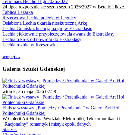
Terminarz Betclic I ligi 2026/2027
24 lipca rozpocznie się sezon sezon 2026/2027 w Betclic I lidze.
Tablica Łazarka
Rezerwowa Lechia poległa w Legnicy
Osłabiona Lechia ukarała nieskuteczną Arkę
Lechia Gdańsk z licencją na grę w Ekstraklasie
Lechia efektownie przypieczętowała awans do Ekstraklasy
Lechia o krok od powrotu do Ekstraklasy
Lechia rozbita w Rzeszowie
więcej ...
Galeria Sztuki Gdańskiej
wtorek, 26 maja 2026 07:58
Finisaż wystawy „Pomiędzy / Przenikania” w Galerii Art Hol
Politechniki Gdańskiej
W Galerii Art Hol na Wydziale Elektroniki, Telekomunikacji i
„Racjonalny” romantyk i mistyk epoki danych
Staszek
Hierofonia w sztuce