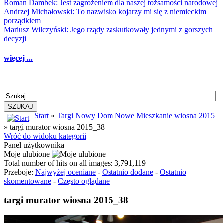
Roman Dambek: Jest zagrożeniem dla naszej tożsamości narodowej
Andrzej Michałowski: To nazwisko kojarzy mi się z niemieckim
porządkiem
Mariusz Wilczyński: Jego rządy zaskutkowały jednymi z gorszych
decyzji
więcej ...
SZUKAJ
Start
»
Targi Nowy Dom Nowe Mieszkanie wiosna 2015
» targi murator wiosna 2015_38
Wróć do widoku kategorii
Panel użytkownika
Moje ulubione
Total number of hits on all images: 3,791,119
Przeboje:
Najwyżej oceniane
-
Ostatnio dodane
-
Ostatnio
skomentowane
-
Często oglądane
targi murator wiosna 2015_38