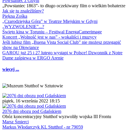
Powstaniec z Gdyni
„Powstaniec 1863”- to długo oczekiwany film o wielkim bohaterze
Jak się tu znaleźliśmy?
Piękna Zośka
„Czarodziejska Góra” w Teatrze Miejskim w Gdyni
„WYZWOLENIE”...?
Święto kina w Toruniu – Festiwal EnergaCamerimage
Koncert „Wolność jest w nas” - wokaliści i muzycy
Jeśli lubisz film „Buena Vista Social Club” nie możesz przegapić
show na Ołowiance
GAROU już 25 i 27 lutego wystąpi w Polsce! Dzwonnik z Notre
Dame zaśpiewa w ERGO Arenie
więcej ...
piątek, 16 września 2022 18:15
2076 dni obozu pod Gdańskiem
Obóz koncentracyjny Stutthof wyzwoliły wojska III Frontu
Marsz Śmierci
Markus Włodarczyk KL Stutthof - nr 79059