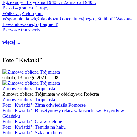
Egzekucje 11 stycznia 1940 r. i 22 marca 1940 r.
Piaski – granica Europy
Walka z „Zielonymi”
Wspomnienia więźnia obozu koncentracyjnego „Stutthof” Wacława
Lewandowskiego (fragment)
Pierwsze transporty
więcej ...
Foto "Kwiatki"
sobota, 13 lutego 2021 11:08
Zimowe oblicza Trójmiasta
Zimowe oblicze Trójmiasta w obiektywie Roberta
Zimowe oblicza Trójmiasta
Foto "Kwiatki": Zima odwiedziła Pomorze
Foto "Kwiatki": Bursztynowy ołtarz w kościele św. Brygidy w
Gdańsku
Foto "Kwiatki": Gra w zielone
Foto "Kwiatki": Temida na haku
Foto "Kwiatki": Szklane domy