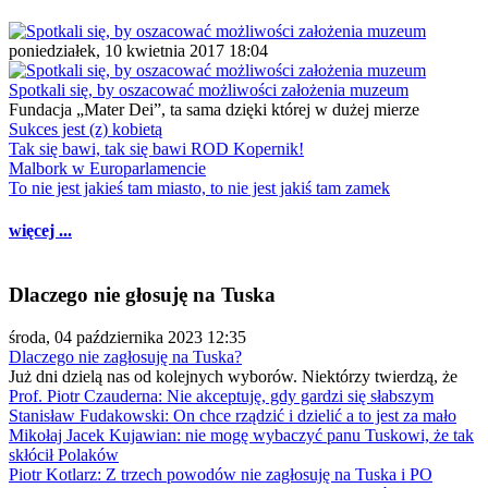
poniedziałek, 10 kwietnia 2017 18:04
Spotkali się, by oszacować możliwości założenia muzeum
Fundacja „Mater Dei”, ta sama dzięki której w dużej mierze
Sukces jest (z) kobietą
Tak się bawi, tak się bawi ROD Kopernik!
Malbork w Europarlamencie
To nie jest jakieś tam miasto, to nie jest jakiś tam zamek
więcej ...
Dlaczego nie głosuję na Tuska
środa, 04 października 2023 12:35
Dlaczego nie zagłosuję na Tuska?
Już dni dzielą nas od kolejnych wyborów. Niektórzy twierdzą, że
Prof. Piotr Czauderna: Nie akceptuję, gdy gardzi się słabszym
Stanisław Fudakowski: On chce rządzić i dzielić a to jest za mało
Mikołaj Jacek Kujawian: nie mogę wybaczyć panu Tuskowi, że tak
skłócił Polaków
Piotr Kotlarz: Z trzech powodów nie zagłosuję na Tuska i PO