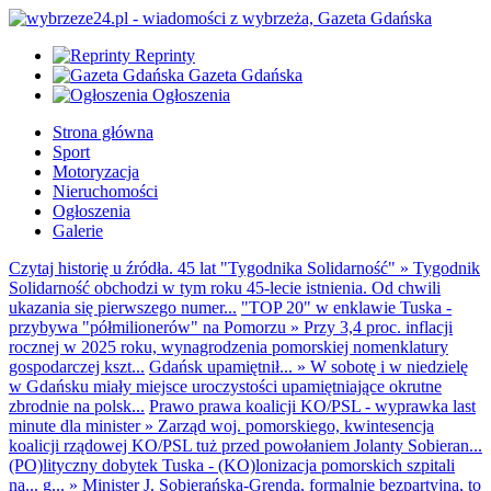
Reprinty
Gazeta Gdańska
Ogłoszenia
Strona główna
Sport
Motoryzacja
Nieruchomości
Ogłoszenia
Galerie
Czytaj historię u źródła. 45 lat "Tygodnika Solidarność"
»
Tygodnik
Solidarność obchodzi w tym roku 45-lecie istnienia. Od chwili
ukazania się pierwszego numer...
"TOP 20" w enklawie Tuska -
przybywa "półmilionerów" na Pomorzu
»
Przy 3,4 proc. inflacji
rocznej w 2025 roku, wynagrodzenia pomorskiej nomenklatury
gospodarczej kszt...
Gdańsk upamiętnił...
»
W sobotę i w niedzielę
w Gdańsku miały miejsce uroczystości upamiętniające okrutne
zbrodnie na polsk...
Prawo prawa koalicji KO/PSL - wyprawka last
minute dla minister
»
Zarząd woj. pomorskiego, kwintesencja
koalicji rządowej KO/PSL tuż przed powołaniem Jolanty Sobieran...
(PO)lityczny dobytek Tuska - (KO)lonizacja pomorskich szpitali
na... g...
»
Minister J. Sobierańska-Grenda, formalnie bezpartyjna, to