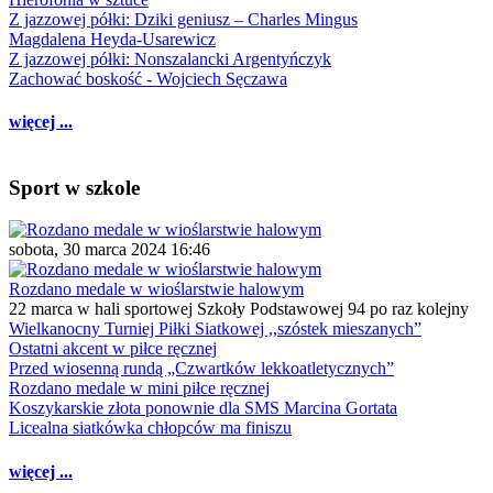
Z jazzowej półki: Dziki geniusz – Charles Mingus
Magdalena Heyda-Usarewicz
Z jazzowej półki: Nonszalancki Argentyńczyk
Zachować boskość - Wojciech Sęczawa
więcej ...
Sport w szkole
sobota, 30 marca 2024 16:46
Rozdano medale w wioślarstwie halowym
22 marca w hali sportowej Szkoły Podstawowej 94 po raz kolejny
Wielkanocny Turniej Piłki Siatkowej ,,szóstek mieszanych”
Ostatni akcent w piłce ręcznej
Przed wiosenną rundą „Czwartków lekkoatletycznych”
Rozdano medale w mini piłce ręcznej
Koszykarskie złota ponownie dla SMS Marcina Gortata
Licealna siatkówka chłopców ma finiszu
więcej ...