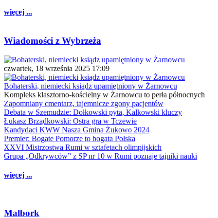
więcej ...
Wiadomości z Wybrzeża
czwartek, 18 września 2025 17:09
Bohaterski, niemiecki ksiądz upamiętniony w Żarnowcu
Kompleks klasztorno-kościelny w Żarnowcu to perła północnych
Zapomniany cmentarz, tajemnicze zgony pacjentów
Debata w Szemudzie: Dołkowski pyta, Kalkowski kluczy
Łukasz Brządkowski: Ostra gra w Tczewie
Kandydaci KWW Nasza Gmina Żukowo 2024
Premier: Bogate Pomorze to bogata Polska
XXVI Mistrzostwa Rumi w sztafetach olimpijskich
Grupa „Odkrywców” z SP nr 10 w Rumi poznaje tajniki nauki
więcej ...
Malbork