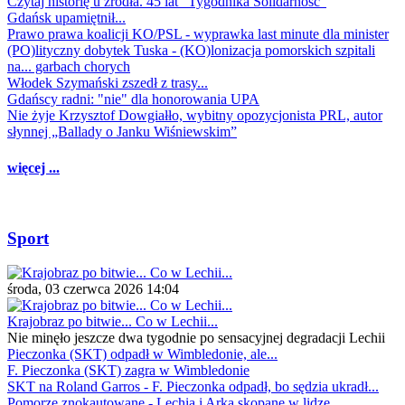
Czytaj historię u źródła. 45 lat "Tygodnika Solidarność"
Gdańsk upamiętnił...
Prawo prawa koalicji KO/PSL - wyprawka last minute dla minister
(PO)lityczny dobytek Tuska - (KO)lonizacja pomorskich szpitali
na... garbach chorych
Włodek Szymański zszedł z trasy...
Gdańscy radni: "nie" dla honorowania UPA
Nie żyje Krzysztof Dowgiałło, wybitny opozycjonista PRL, autor
słynnej „Ballady o Janku Wiśniewskim”
więcej ...
Sport
środa, 03 czerwca 2026 14:04
Krajobraz po bitwie... Co w Lechii...
Nie minęło jeszcze dwa tygodnie po sensacyjnej degradacji Lechii
Pieczonka (SKT) odpadł w Wimbledonie, ale...
F. Pieczonka (SKT) zagra w Wimbledonie
SKT na Roland Garros - F. Pieczonka odpadł, bo sędzia ukradł...
Pomorze znokautowane - Lechia i Arka skopane w lidze