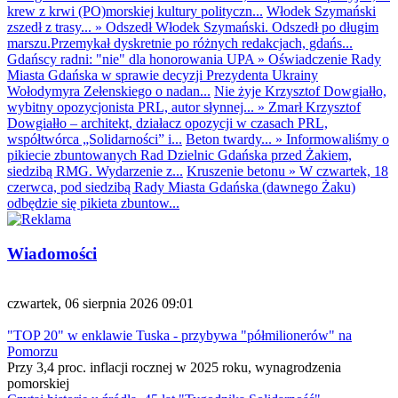
krew z krwi (PO)morskiej kultury polityczn...
Włodek Szymański
zszedł z trasy...
»
Odszedł Włodek Szymański. Odszedł po długim
marszu.Przemykał dyskretnie po różnych redakcjach, gdańs...
Gdańscy radni: "nie" dla honorowania UPA
»
Oświadczenie Rady
Miasta Gdańska w sprawie decyzji Prezydenta Ukrainy
Wołodymyra Zełenskiego o nadan...
Nie żyje Krzysztof Dowgiałło,
wybitny opozycjonista PRL, autor słynnej...
»
Zmarł Krzysztof
Dowgiałło – architekt, działacz opozycji w czasach PRL,
współtwórca „Solidarności” i...
Beton twardy...
»
Informowaliśmy o
pikiecie zbuntowanych Rad Dzielnic Gdańska przed Żakiem,
siedzibą RMG. Wydarzenie z...
Kruszenie betonu
»
W czwartek, 18
czerwca, pod siedzibą Rady Miasta Gdańska (dawnego Żaku)
odbędzie się pikieta zbuntow...
Wiadomości
czwartek, 06 sierpnia 2026 09:01
"TOP 20" w enklawie Tuska - przybywa "półmilionerów" na
Pomorzu
Przy 3,4 proc. inflacji rocznej w 2025 roku, wynagrodzenia
pomorskiej