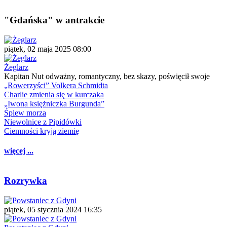
"Gdańska" w antrakcie
piątek, 02 maja 2025 08:00
Żeglarz
Kapitan Nut odważny, romantyczny, bez skazy, poświęcił swoje
„Rowerzyści” Volkera Schmidta
Charlie zmienia się w kurczaka
„Iwona księżniczka Burgunda”
Śpiew morza
Niewolnice z Pipidówki
Ciemności kryją ziemię
więcej ...
Rozrywka
piątek, 05 stycznia 2024 16:35