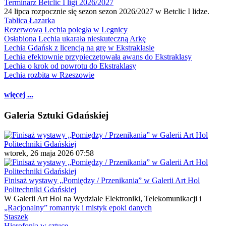
Terminarz Betclic I ligi 2026/2027
24 lipca rozpocznie się sezon sezon 2026/2027 w Betclic I lidze.
Tablica Łazarka
Rezerwowa Lechia poległa w Legnicy
Osłabiona Lechia ukarała nieskuteczną Arkę
Lechia Gdańsk z licencją na grę w Ekstraklasie
Lechia efektownie przypieczętowała awans do Ekstraklasy
Lechia o krok od powrotu do Ekstraklasy
Lechia rozbita w Rzeszowie
więcej ...
Galeria Sztuki Gdańskiej
wtorek, 26 maja 2026 07:58
Finisaż wystawy „Pomiędzy / Przenikania” w Galerii Art Hol
Politechniki Gdańskiej
W Galerii Art Hol na Wydziale Elektroniki, Telekomunikacji i
„Racjonalny” romantyk i mistyk epoki danych
Staszek
Hierofonia w sztuce