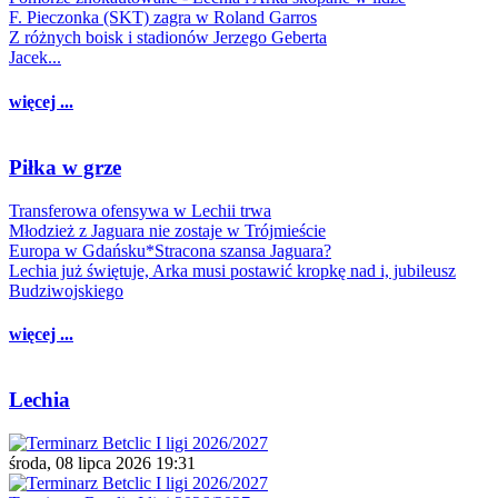
F. Pieczonka (SKT) zagra w Roland Garros
Z różnych boisk i stadionów Jerzego Geberta
Jacek...
więcej ...
Piłka w grze
Transferowa ofensywa w Lechii trwa
Młodzież z Jaguara nie zostaje w Trójmieście
Europa w Gdańsku*Stracona szansa Jaguara?
Lechia już świętuje, Arka musi postawić kropkę nad i, jubileusz
Budziwojskiego
więcej ...
Lechia
środa, 08 lipca 2026 19:31