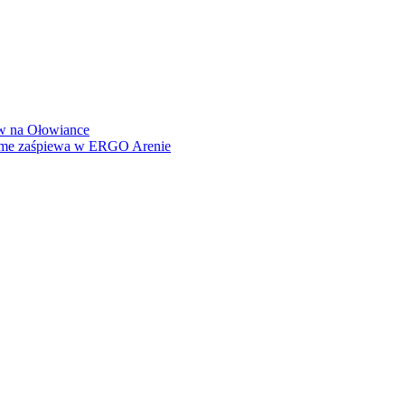
how na Ołowiance
Dame zaśpiewa w ERGO Arenie