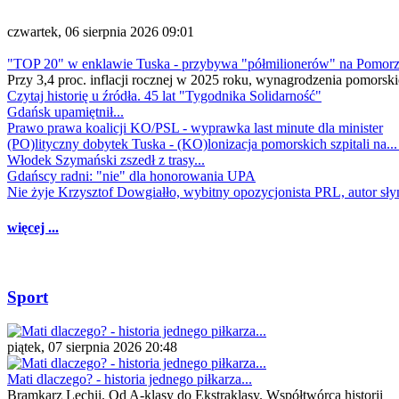
czwartek, 06 sierpnia 2026 09:01
"TOP 20" w enklawie Tuska - przybywa "półmilionerów" na Pomor
Przy 3,4 proc. inflacji rocznej w 2025 roku, wynagrodzenia pomorski
Czytaj historię u źródła. 45 lat "Tygodnika Solidarność"
Gdańsk upamiętnił...
Prawo prawa koalicji KO/PSL - wyprawka last minute dla minister
(PO)lityczny dobytek Tuska - (KO)lonizacja pomorskich szpitali na..
Włodek Szymański zszedł z trasy...
Gdańscy radni: "nie" dla honorowania UPA
Nie żyje Krzysztof Dowgiałło, wybitny opozycjonista PRL, autor sł
więcej ...
Sport
piątek, 07 sierpnia 2026 20:48
Mati dlaczego? - historia jednego piłkarza...
Bramkarz Lechii. Od A-klasy do Ekstraklasy. Współtwórca historii