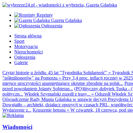
Reprinty
Gazeta Gdańska
Ogłoszenia
Strona główna
Sport
Motoryzacja
Nieruchomości
Ogłoszenia
Galerie
Czytaj historię u źródła. 45 lat "Tygodnika Solidarność"
»
Tygodnik S
"półmilionerów" na Pomorzu
»
Przy 3,4 proc. inflacji rocznej w 20
miejsce uroczystości upamiętniające okrutne zbrodnie na polsk...
Praw
przed powołaniem Jolanty Sobieran...
(PO)lityczny dobytek Tuska - (K
polityczn...
Włodek Szymański zszedł z trasy...
»
Odszedł Włodek Szy
Oświadczenie Rady Miasta Gdańska w sprawie decyzji Prezydenta U
Dowgiałło – architekt, działacz opozycji w czasach PRL, współtwórca 
Wydarzenie z...
Kruszenie betonu
»
W czwartek, 18 czerwca, pod sie
Wiadomości