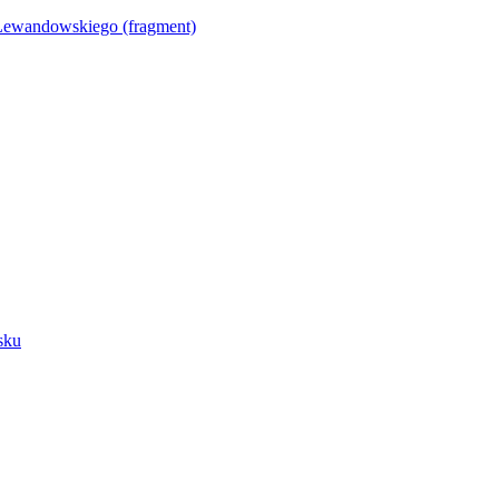
Lewandowskiego (fragment)
sku