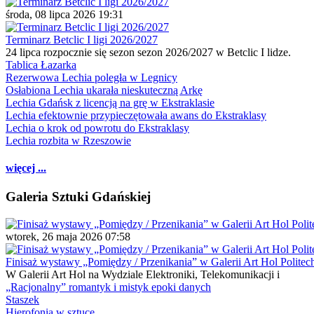
środa, 08 lipca 2026 19:31
Terminarz Betclic I ligi 2026/2027
24 lipca rozpocznie się sezon sezon 2026/2027 w Betclic I lidze.
Tablica Łazarka
Rezerwowa Lechia poległa w Legnicy
Osłabiona Lechia ukarała nieskuteczną Arkę
Lechia Gdańsk z licencją na grę w Ekstraklasie
Lechia efektownie przypieczętowała awans do Ekstraklasy
Lechia o krok od powrotu do Ekstraklasy
Lechia rozbita w Rzeszowie
więcej ...
Galeria Sztuki Gdańskiej
wtorek, 26 maja 2026 07:58
Finisaż wystawy „Pomiędzy / Przenikania” w Galerii Art Hol Politec
W Galerii Art Hol na Wydziale Elektroniki, Telekomunikacji i
„Racjonalny” romantyk i mistyk epoki danych
Staszek
Hierofonia w sztuce