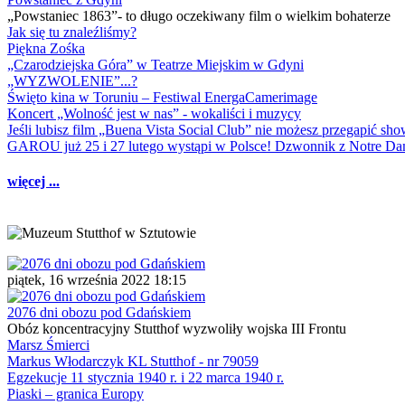
„Powstaniec 1863”- to długo oczekiwany film o wielkim bohaterze
Jak się tu znaleźliśmy?
Piękna Zośka
„Czarodziejska Góra” w Teatrze Miejskim w Gdyni
„WYZWOLENIE”...?
Święto kina w Toruniu – Festiwal EnergaCamerimage
Koncert „Wolność jest w nas” - wokaliści i muzycy
Jeśli lubisz film „Buena Vista Social Club” nie możesz przegapić s
GAROU już 25 i 27 lutego wystąpi w Polsce! Dzwonnik z Notre 
więcej ...
piątek, 16 września 2022 18:15
2076 dni obozu pod Gdańskiem
Obóz koncentracyjny Stutthof wyzwoliły wojska III Frontu
Marsz Śmierci
Markus Włodarczyk KL Stutthof - nr 79059
Egzekucje 11 stycznia 1940 r. i 22 marca 1940 r.
Piaski – granica Europy