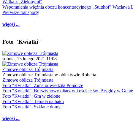
Walka z „Zielonymi”
Wspomnienia więźnia obozu koncentracyjnego „Stutthof” Wacława 
Pierwsze transporty
więcej ...
Foto "Kwiatki"
sobota, 13 lutego 2021 11:08
Zimowe oblicza Trójmiasta
Zimowe oblicze Trójmiasta w obiektywie Roberta
Zimowe oblicza Trójmiasta
Foto "Kwiatki": Zima odwiedziła Pomorze
Foto "Kwiatki": Bursztynowy ołtarz w kościele św. Brygidy w Gdań
Foto "Kwiatki": Gra w zielone
Foto "Kwiatki": Temida na haku
Foto "Kwiatki": Szklane domy
więcej ...