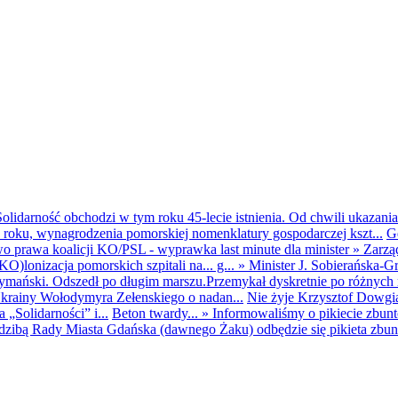
olidarność obchodzi w tym roku 45-lecie istnienia. Od chwili ukazania
25 roku, wynagrodzenia pomorskiej nomenklatury gospodarczej kszt...
G
o prawa koalicji KO/PSL - wyprawka last minute dla minister
»
Zarzą
O)lonizacja pomorskich szpitali na... g...
»
Minister J. Sobierańska-G
mański. Odszedł po długim marszu.Przemykał dyskretnie po różnych r
krainy Wołodymyra Zełenskiego o nadan...
Nie żyje Krzysztof Dowgiał
„Solidarności” i...
Beton twardy...
»
Informowaliśmy o pikiecie zbu
dzibą Rady Miasta Gdańska (dawnego Żaku) odbędzie się pikieta zbun