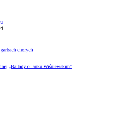
zu
ej
. garbach chorych
ynnej „Ballady o Janku Wiśniewskim”