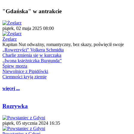
"Gdańska" w antrakcie
piątek, 02 maja 2025 08:00
Żeglarz
Kapitan Nut odważny, romantyczny, bez skazy, poświęcił swoje
„Rowerzyści” Volkera Schmidta
Charlie zmienia się w kurczaka
„Iwona księżniczka Burgunda”
Śpiew morza
Niewolnice z Pipidówki
Ciemności kryją ziemię
więcej ...
Rozrywka
piątek, 05 stycznia 2024 16:35
Powstaniec z Gdyni