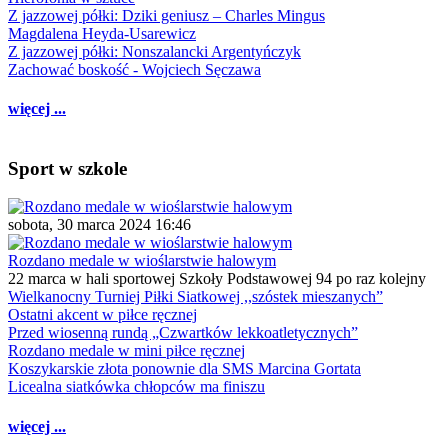
Z jazzowej półki: Dziki geniusz – Charles Mingus
Magdalena Heyda-Usarewicz
Z jazzowej półki: Nonszalancki Argentyńczyk
Zachować boskość - Wojciech Sęczawa
więcej ...
Sport w szkole
sobota, 30 marca 2024 16:46
Rozdano medale w wioślarstwie halowym
22 marca w hali sportowej Szkoły Podstawowej 94 po raz kolejny
Wielkanocny Turniej Piłki Siatkowej ,,szóstek mieszanych”
Ostatni akcent w piłce ręcznej
Przed wiosenną rundą „Czwartków lekkoatletycznych”
Rozdano medale w mini piłce ręcznej
Koszykarskie złota ponownie dla SMS Marcina Gortata
Licealna siatkówka chłopców ma finiszu
więcej ...