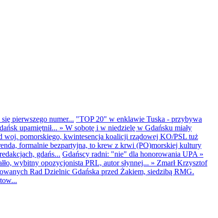
 się pierwszego numer...
"TOP 20" w enklawie Tuska - przybywa
dańsk upamiętnił...
»
W sobotę i w niedzielę w Gdańsku miały
d woj. pomorskiego, kwintesencja koalicji rządowej KO/PSL tuż
renda, formalnie bezpartyjna, to krew z krwi (PO)morskiej kultury
edakcjach, gdańs...
Gdańscy radni: "nie" dla honorowania UPA
»
ło, wybitny opozycjonista PRL, autor słynnej...
»
Zmarł Krzysztof
ntowanych Rad Dzielnic Gdańska przed Żakiem, siedzibą RMG.
tow...