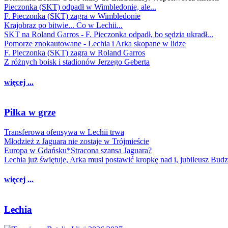
Pieczonka (SKT) odpadł w Wimbledonie, ale...
F. Pieczonka (SKT) zagra w Wimbledonie
Krajobraz po bitwie... Co w Lechii...
SKT na Roland Garros - F. Pieczonka odpadł, bo sędzia ukradł...
Pomorze znokautowane - Lechia i Arka skopane w lidze
F. Pieczonka (SKT) zagra w Roland Garros
Z różnych boisk i stadionów Jerzego Geberta
więcej ...
Piłka w grze
Transferowa ofensywa w Lechii trwa
Młodzież z Jaguara nie zostaje w Trójmieście
Europa w Gdańsku*Stracona szansa Jaguara?
Lechia już świętuje, Arka musi postawić kropkę nad i, jubileusz Bud
więcej ...
Lechia