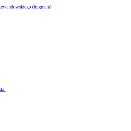
Lewandowskiego (fragment)
sku