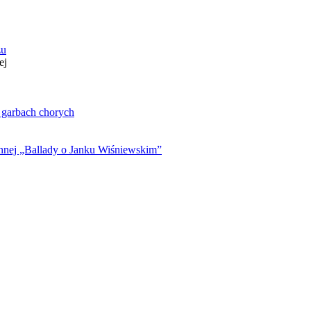
zu
ej
. garbach chorych
ynnej „Ballady o Janku Wiśniewskim”