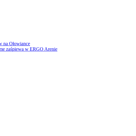
how na Ołowiance
Dame zaśpiewa w ERGO Arenie