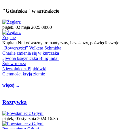
"Gdańska" w antrakcie
piątek, 02 maja 2025 08:00
Żeglarz
Kapitan Nut odważny, romantyczny, bez skazy, poświęcił swoje
„Rowerzyści” Volkera Schmidta
Charlie zmienia się w kurczaka
„Iwona księżniczka Burgunda”
Śpiew morza
Niewolnice z Pipidówki
Ciemności kryją ziemię
więcej ...
Rozrywka
piątek, 05 stycznia 2024 16:35
Powstaniec z Gdyni