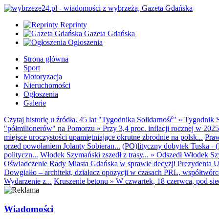
Reprinty
Gazeta Gdańska
Ogłoszenia
Strona główna
Sport
Motoryzacja
Nieruchomości
Ogłoszenia
Galerie
Czytaj historię u źródła. 45 lat "Tygodnika Solidarność"
»
Tygodnik S
"półmilionerów" na Pomorzu
»
Przy 3,4 proc. inflacji rocznej w 20
miejsce uroczystości upamiętniające okrutne zbrodnie na polsk...
Praw
przed powołaniem Jolanty Sobieran...
(PO)lityczny dobytek Tuska - (K
polityczn...
Włodek Szymański zszedł z trasy...
»
Odszedł Włodek Szy
Oświadczenie Rady Miasta Gdańska w sprawie decyzji Prezydenta U
Dowgiałło – architekt, działacz opozycji w czasach PRL, współtwórca 
Wydarzenie z...
Kruszenie betonu
»
W czwartek, 18 czerwca, pod sie
Wiadomości