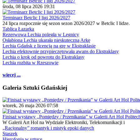
środa, 08 lipca 2026 19:31
Terminarz Betclic I ligi 2026/2027
24 lipca rozpocznie się sezon sezon 2026/2027 w Betclic I lidze.
Tablica Łazarka
Rezerwowa Lechia poległa w Legnicy
Osłabiona Lechia ukarała nieskuteczną Arkę
Lechia Gdańsk z licencją na grę w Ekstraklasie
Lechia efektownie przypieczętowała awans do Ekstraklasy
Lechia o krok od powrotu do Ekstraklasy
Lechia rozbita w Rzeszowie
więcej ...
Galeria Sztuki Gdańskiej
wtorek, 26 maja 2026 07:58
Finisaż wystawy „Pomiędzy / Przenikania” w Galerii Art Hol Politec
W Galerii Art Hol na Wydziale Elektroniki, Telekomunikacji i
„Racjonalny” romantyk i mistyk epoki danych
Staszek
Hierofonia w sztuce