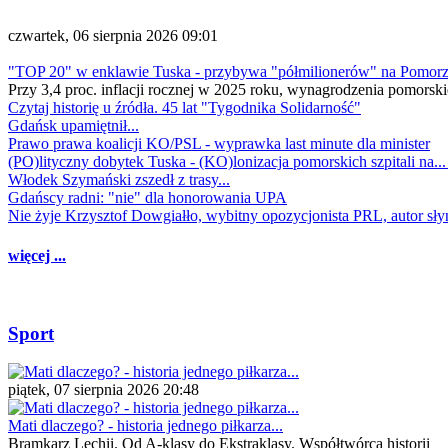
czwartek, 06 sierpnia 2026 09:01
"TOP 20" w enklawie Tuska - przybywa "półmilionerów" na Pomor
Przy 3,4 proc. inflacji rocznej w 2025 roku, wynagrodzenia pomorski
Czytaj historię u źródła. 45 lat "Tygodnika Solidarność"
Gdańsk upamiętnił...
Prawo prawa koalicji KO/PSL - wyprawka last minute dla minister
(PO)lityczny dobytek Tuska - (KO)lonizacja pomorskich szpitali na..
Włodek Szymański zszedł z trasy...
Gdańscy radni: "nie" dla honorowania UPA
Nie żyje Krzysztof Dowgiałło, wybitny opozycjonista PRL, autor sł
więcej ...
Sport
piątek, 07 sierpnia 2026 20:48
Mati dlaczego? - historia jednego piłkarza...
Bramkarz Lechii. Od A-klasy do Ekstraklasy. Współtwórca historii