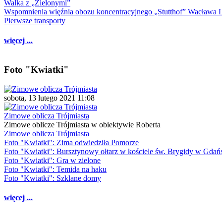
Walka z „Zielonymi”
Wspomnienia więźnia obozu koncentracyjnego „Stutthof” Wacława 
Pierwsze transporty
więcej ...
Foto "Kwiatki"
sobota, 13 lutego 2021 11:08
Zimowe oblicza Trójmiasta
Zimowe oblicze Trójmiasta w obiektywie Roberta
Zimowe oblicza Trójmiasta
Foto "Kwiatki": Zima odwiedziła Pomorze
Foto "Kwiatki": Bursztynowy ołtarz w kościele św. Brygidy w Gdań
Foto "Kwiatki": Gra w zielone
Foto "Kwiatki": Temida na haku
Foto "Kwiatki": Szklane domy
więcej ...