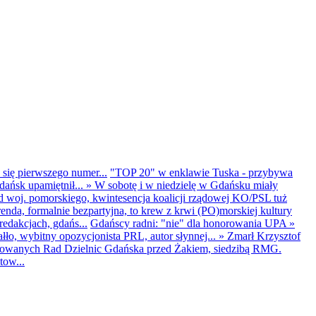
 się pierwszego numer...
"TOP 20" w enklawie Tuska - przybywa
dańsk upamiętnił...
»
W sobotę i w niedzielę w Gdańsku miały
d woj. pomorskiego, kwintesencja koalicji rządowej KO/PSL tuż
renda, formalnie bezpartyjna, to krew z krwi (PO)morskiej kultury
edakcjach, gdańs...
Gdańscy radni: "nie" dla honorowania UPA
»
ło, wybitny opozycjonista PRL, autor słynnej...
»
Zmarł Krzysztof
ntowanych Rad Dzielnic Gdańska przed Żakiem, siedzibą RMG.
tow...