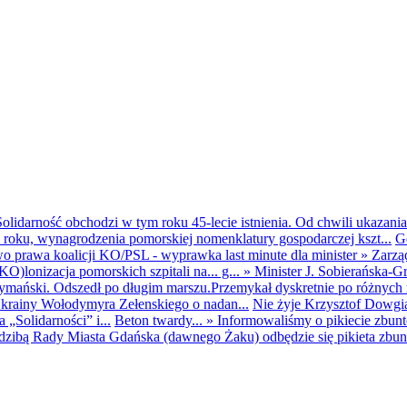
olidarność obchodzi w tym roku 45-lecie istnienia. Od chwili ukazania
25 roku, wynagrodzenia pomorskiej nomenklatury gospodarczej kszt...
G
o prawa koalicji KO/PSL - wyprawka last minute dla minister
»
Zarzą
O)lonizacja pomorskich szpitali na... g...
»
Minister J. Sobierańska-G
mański. Odszedł po długim marszu.Przemykał dyskretnie po różnych r
krainy Wołodymyra Zełenskiego o nadan...
Nie żyje Krzysztof Dowgiał
„Solidarności” i...
Beton twardy...
»
Informowaliśmy o pikiecie zbu
dzibą Rady Miasta Gdańska (dawnego Żaku) odbędzie się pikieta zbun