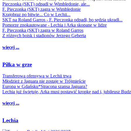
Pieczonka (SKT) odpadł w Wimbledonie, ale...
F. Pieczonka (SKT) zagra w Wimbledonie
Krajobraz po bitwie... Co w Lechii...
SKT na Roland Garros - F. Pieczonka odpadł, bo sędzia ukradł...
Pomorze znokautowane - Lechia i Arka skopane w lidze
F. Pieczonka (SKT) zagra w Roland Garros
Z różnych boisk i stadionów Jerzego Geberta
więcej ...
Piłka w grze
Transferowa ofensywa w Lechii trwa
Młodzież z Jaguara nie zostaje w Trójmieście
Europa w Gdańsku*Stracona szansa Jaguara?
Lechia już świętuje, Arka musi postawić kropkę nad i, jubileusz Bud
więcej ...
Lechia