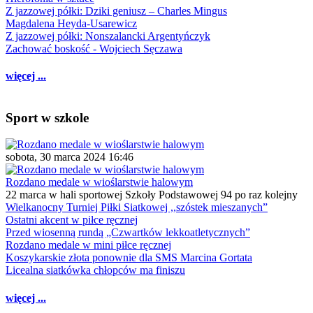
Z jazzowej półki: Dziki geniusz – Charles Mingus
Magdalena Heyda-Usarewicz
Z jazzowej półki: Nonszalancki Argentyńczyk
Zachować boskość - Wojciech Sęczawa
więcej ...
Sport w szkole
sobota, 30 marca 2024 16:46
Rozdano medale w wioślarstwie halowym
22 marca w hali sportowej Szkoły Podstawowej 94 po raz kolejny
Wielkanocny Turniej Piłki Siatkowej ,,szóstek mieszanych”
Ostatni akcent w piłce ręcznej
Przed wiosenną rundą „Czwartków lekkoatletycznych”
Rozdano medale w mini piłce ręcznej
Koszykarskie złota ponownie dla SMS Marcina Gortata
Licealna siatkówka chłopców ma finiszu
więcej ...