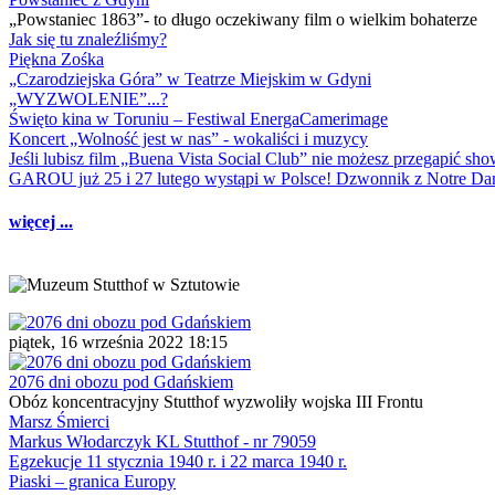
„Powstaniec 1863”- to długo oczekiwany film o wielkim bohaterze
Jak się tu znaleźliśmy?
Piękna Zośka
„Czarodziejska Góra” w Teatrze Miejskim w Gdyni
„WYZWOLENIE”...?
Święto kina w Toruniu – Festiwal EnergaCamerimage
Koncert „Wolność jest w nas” - wokaliści i muzycy
Jeśli lubisz film „Buena Vista Social Club” nie możesz przegapić s
GAROU już 25 i 27 lutego wystąpi w Polsce! Dzwonnik z Notre 
więcej ...
piątek, 16 września 2022 18:15
2076 dni obozu pod Gdańskiem
Obóz koncentracyjny Stutthof wyzwoliły wojska III Frontu
Marsz Śmierci
Markus Włodarczyk KL Stutthof - nr 79059
Egzekucje 11 stycznia 1940 r. i 22 marca 1940 r.
Piaski – granica Europy