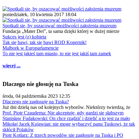
poniedziałek, 10 kwietnia 2017 18:04
Spotkali się, by oszacować możliwości założenia muzeum
Fundacja „Mater Dei”, ta sama dzięki której w dużej mierze
Sukces jest (z) kobietą
Tak się bawi, tak się bawi ROD Kopernik!
Malbork w Europarlamencie
To nie jest jakieś tam miasto, to nie jest jakiś tam zamek
więcej ...
Dlaczego nie głosuję na Tuska
środa, 04 października 2023 12:35
Dlaczego nie zagłosuję na Tuska?
Już dni dzielą nas od kolejnych wyborów. Niektórzy twierdzą, że
Prof. Piotr Czauderna: Nie akceptuję, gdy gardzi się słabszym
Stanisław Fudakowski: On chce rządzić i dzielić a to jest za mało
Mikołaj Jacek Kujawian: nie mogę wybaczyć panu Tuskowi, że tak
skłócił Polaków
Piotr Kotlarz: Z trzech powodów nie zagłosuję na Tuska i PO