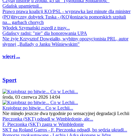
Czytaj historię u źródła. 45 lat "Tygodnika Solidarność"
Gdańsk upamiętnił...
Prawo prawa koalicji KO/PSL - wyprawka last minute dla minister
(PO)lityczny dobytek Tuska - (KO)lonizacja pomorskich szpitali
na... garbach chorych
Włodek Szymański zszedł z trasy...
Gdańscy radni: "nie" dla honorowania UPA
Nie żyje Krzysztof Dowgiałło, wybitny opozycjonista PRL, autor
słynnej „Ballady o Janku Wiśniewskim”
więcej ...
Sport
środa, 03 czerwca 2026 14:04
Krajobraz po bitwie... Co w Lechii...
Nie minęło jeszcze dwa tygodnie po sensacyjnej degradacji Lechii
Pieczonka (SKT) odpadł w Wimbledonie, ale...
F. Pieczonka (SKT) zagra w Wimbledonie
SKT na Roland Garros - F. Pieczonka odpadł, bo sędzia ukradł...
Pomorze znokautowane - Lechia i Arka skopane w lidze