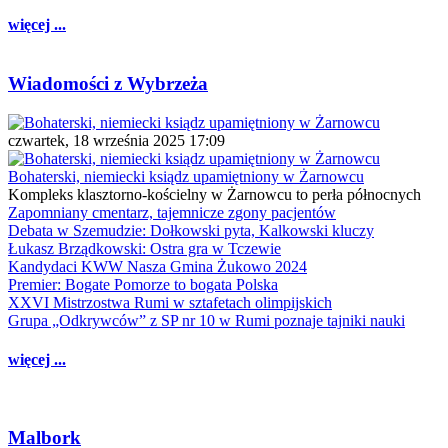
więcej ...
Wiadomości z Wybrzeża
czwartek, 18 września 2025 17:09
Bohaterski, niemiecki ksiądz upamiętniony w Żarnowcu
Kompleks klasztorno-kościelny w Żarnowcu to perła północnych
Zapomniany cmentarz, tajemnicze zgony pacjentów
Debata w Szemudzie: Dołkowski pyta, Kalkowski kluczy
Łukasz Brządkowski: Ostra gra w Tczewie
Kandydaci KWW Nasza Gmina Żukowo 2024
Premier: Bogate Pomorze to bogata Polska
XXVI Mistrzostwa Rumi w sztafetach olimpijskich
Grupa „Odkrywców” z SP nr 10 w Rumi poznaje tajniki nauki
więcej ...
Malbork