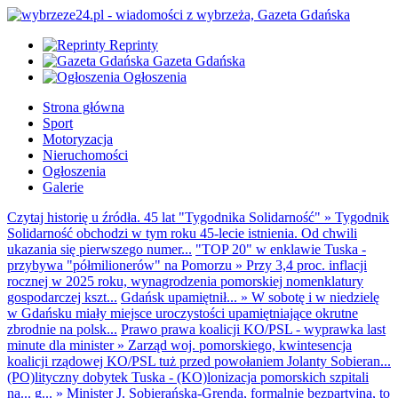
Reprinty
Gazeta Gdańska
Ogłoszenia
Strona główna
Sport
Motoryzacja
Nieruchomości
Ogłoszenia
Galerie
Czytaj historię u źródła. 45 lat "Tygodnika Solidarność"
»
Tygodnik
Solidarność obchodzi w tym roku 45-lecie istnienia. Od chwili
ukazania się pierwszego numer...
"TOP 20" w enklawie Tuska -
przybywa "półmilionerów" na Pomorzu
»
Przy 3,4 proc. inflacji
rocznej w 2025 roku, wynagrodzenia pomorskiej nomenklatury
gospodarczej kszt...
Gdańsk upamiętnił...
»
W sobotę i w niedzielę
w Gdańsku miały miejsce uroczystości upamiętniające okrutne
zbrodnie na polsk...
Prawo prawa koalicji KO/PSL - wyprawka last
minute dla minister
»
Zarząd woj. pomorskiego, kwintesencja
koalicji rządowej KO/PSL tuż przed powołaniem Jolanty Sobieran...
(PO)lityczny dobytek Tuska - (KO)lonizacja pomorskich szpitali
na... g...
»
Minister J. Sobierańska-Grenda, formalnie bezpartyjna, to