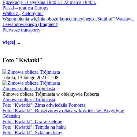
Egzekucje 11 stycznia 1940 r. i 22 marca 1940 r.
Piaski – granica Europy
Walka z „Zielonymi”
Wspomnienia więźnia obozu koncentracyjnego „Stutthof” Wacława
Lewandowskiego (fragment)
Pierwsze transporty
więcej ...
Foto "Kwiatki"
sobota, 13 lutego 2021 11:08
Zimowe oblicza Trójmiasta
Zimowe oblicze Trójmiasta w obiektywie Roberta
Zimowe oblicza Trójmiasta
Foto "Kwiatki": Zima odwiedziła Pomorze
Foto "Kwiatki": Bursztynowy ołtarz w kościele św. Brygidy w
Gdańsku
Foto "Kwiatki": Gra w zielone
Foto "Kwiatki": Temida na haku
Foto "Kwiatki": Szklane domy