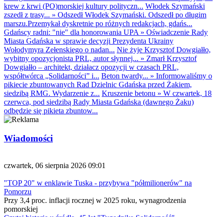
krew z krwi (PO)morskiej kultury polityczn...
Włodek Szymański
zszedł z trasy...
»
Odszedł Włodek Szymański. Odszedł po długim
marszu.Przemykał dyskretnie po różnych redakcjach, gdańs...
Gdańscy radni: "nie" dla honorowania UPA
»
Oświadczenie Rady
Miasta Gdańska w sprawie decyzji Prezydenta Ukrainy
Wołodymyra Zełenskiego o nadan...
Nie żyje Krzysztof Dowgiałło,
wybitny opozycjonista PRL, autor słynnej...
»
Zmarł Krzysztof
Dowgiałło – architekt, działacz opozycji w czasach PRL,
współtwórca „Solidarności” i...
Beton twardy...
»
Informowaliśmy o
pikiecie zbuntowanych Rad Dzielnic Gdańska przed Żakiem,
siedzibą RMG. Wydarzenie z...
Kruszenie betonu
»
W czwartek, 18
czerwca, pod siedzibą Rady Miasta Gdańska (dawnego Żaku)
odbędzie się pikieta zbuntow...
Wiadomości
czwartek, 06 sierpnia 2026 09:01
"TOP 20" w enklawie Tuska - przybywa "półmilionerów" na
Pomorzu
Przy 3,4 proc. inflacji rocznej w 2025 roku, wynagrodzenia
pomorskiej