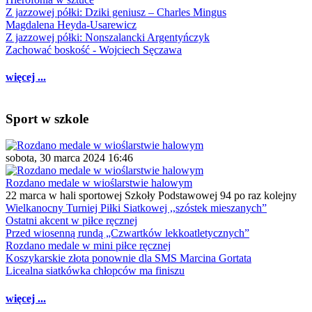
Z jazzowej półki: Dziki geniusz – Charles Mingus
Magdalena Heyda-Usarewicz
Z jazzowej półki: Nonszalancki Argentyńczyk
Zachować boskość - Wojciech Sęczawa
więcej ...
Sport w szkole
sobota, 30 marca 2024 16:46
Rozdano medale w wioślarstwie halowym
22 marca w hali sportowej Szkoły Podstawowej 94 po raz kolejny
Wielkanocny Turniej Piłki Siatkowej ,,szóstek mieszanych”
Ostatni akcent w piłce ręcznej
Przed wiosenną rundą „Czwartków lekkoatletycznych”
Rozdano medale w mini piłce ręcznej
Koszykarskie złota ponownie dla SMS Marcina Gortata
Licealna siatkówka chłopców ma finiszu
więcej ...