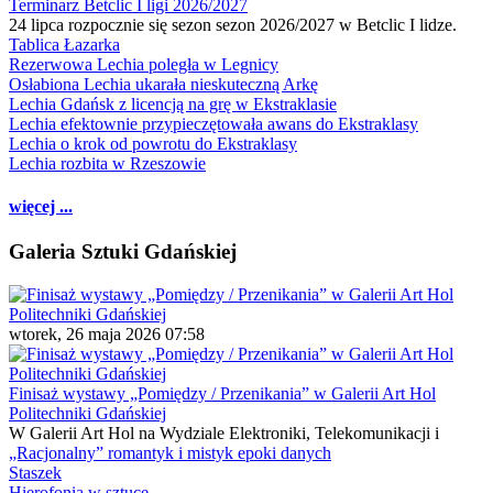
Terminarz Betclic I ligi 2026/2027
24 lipca rozpocznie się sezon sezon 2026/2027 w Betclic I lidze.
Tablica Łazarka
Rezerwowa Lechia poległa w Legnicy
Osłabiona Lechia ukarała nieskuteczną Arkę
Lechia Gdańsk z licencją na grę w Ekstraklasie
Lechia efektownie przypieczętowała awans do Ekstraklasy
Lechia o krok od powrotu do Ekstraklasy
Lechia rozbita w Rzeszowie
więcej ...
Galeria Sztuki Gdańskiej
wtorek, 26 maja 2026 07:58
Finisaż wystawy „Pomiędzy / Przenikania” w Galerii Art Hol
Politechniki Gdańskiej
W Galerii Art Hol na Wydziale Elektroniki, Telekomunikacji i
„Racjonalny” romantyk i mistyk epoki danych
Staszek
Hierofonia w sztuce