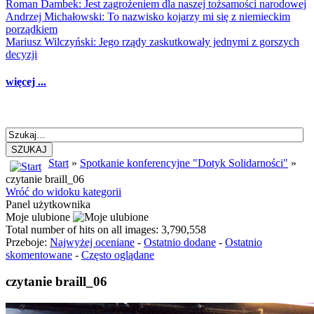
Roman Dambek: Jest zagrożeniem dla naszej tożsamości narodowej
Andrzej Michałowski: To nazwisko kojarzy mi się z niemieckim
porządkiem
Mariusz Wilczyński: Jego rządy zaskutkowały jednymi z gorszych
decyzji
więcej ...
SZUKAJ
Start
»
Spotkanie konferencyjne "Dotyk Solidarności"
»
czytanie braill_06
Wróć do widoku kategorii
Panel użytkownika
Moje ulubione
Total number of hits on all images: 3,790,558
Przeboje:
Najwyżej oceniane
-
Ostatnio dodane
-
Ostatnio
skomentowane
-
Często oglądane
czytanie braill_06