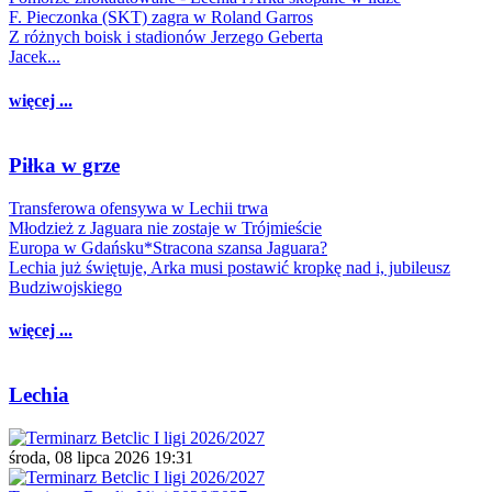
F. Pieczonka (SKT) zagra w Roland Garros
Z różnych boisk i stadionów Jerzego Geberta
Jacek...
więcej ...
Piłka w grze
Transferowa ofensywa w Lechii trwa
Młodzież z Jaguara nie zostaje w Trójmieście
Europa w Gdańsku*Stracona szansa Jaguara?
Lechia już świętuje, Arka musi postawić kropkę nad i, jubileusz
Budziwojskiego
więcej ...
Lechia
środa, 08 lipca 2026 19:31