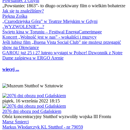
Powstaniec z Gdyni
„Powstaniec 1863”- to długo oczekiwany film o wielkim bohaterze
Jak się tu znaleźliśmy?
Piękna Zośka
„Czarodziejska Góra” w Teatrze Miejskim w Gdyni
„WYZWOLENIE”...?
Święto kina w Toruniu – Festiwal EnergaCamerimage
Koncert „Wolność jest w nas” - wokaliści i muzycy
Jeśli lubisz film „Buena Vista Social Club” nie możesz przegapić
show na Ołowiance
GAROU już 25 i 27 lutego wystąpi w Polsce! Dzwonnik z Notre
Dame zaśpiewa w ERGO Arenie
więcej ...
piątek, 16 września 2022 18:15
2076 dni obozu pod Gdańskiem
Obóz koncentracyjny Stutthof wyzwoliły wojska III Frontu
Marsz Śmierci
Markus Włodarczyk KL Stutthof - nr 79059