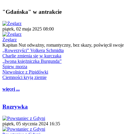
"Gdańska" w antrakcie
piątek, 02 maja 2025 08:00
Żeglarz
Kapitan Nut odważny, romantyczny, bez skazy, poświęcił swoje
„Rowerzyści” Volkera Schmidta
Charlie zmienia się w kurczaka
„Iwona księżniczka Burgunda”
Śpiew morza
Niewolnice z Pipidówki
Ciemności kryją ziemię
więcej ...
Rozrywka
piątek, 05 stycznia 2024 16:35