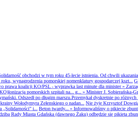
olidarność obchodzi w tym roku 45-lecie istnienia. Od chwili ukazania
25 roku, wynagrodzenia pomorskiej nomenklatury gospodarczej kszt...
G
o prawa koalicji KO/PSL - wyprawka last minute dla minister
»
Zarzą
O)lonizacja pomorskich szpitali na... g...
»
Minister J. Sobierańska-G
mański. Odszedł po długim marszu.Przemykał dyskretnie po różnych r
krainy Wołodymyra Zełenskiego o nadan...
Nie żyje Krzysztof Dowgiał
„Solidarności” i...
Beton twardy...
»
Informowaliśmy o pikiecie zbu
dzibą Rady Miasta Gdańska (dawnego Żaku) odbędzie się pikieta zbun