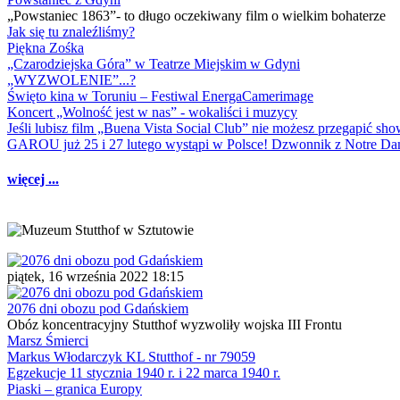
„Powstaniec 1863”- to długo oczekiwany film o wielkim bohaterze
Jak się tu znaleźliśmy?
Piękna Zośka
„Czarodziejska Góra” w Teatrze Miejskim w Gdyni
„WYZWOLENIE”...?
Święto kina w Toruniu – Festiwal EnergaCamerimage
Koncert „Wolność jest w nas” - wokaliści i muzycy
Jeśli lubisz film „Buena Vista Social Club” nie możesz przegapić s
GAROU już 25 i 27 lutego wystąpi w Polsce! Dzwonnik z Notre 
więcej ...
piątek, 16 września 2022 18:15
2076 dni obozu pod Gdańskiem
Obóz koncentracyjny Stutthof wyzwoliły wojska III Frontu
Marsz Śmierci
Markus Włodarczyk KL Stutthof - nr 79059
Egzekucje 11 stycznia 1940 r. i 22 marca 1940 r.
Piaski – granica Europy