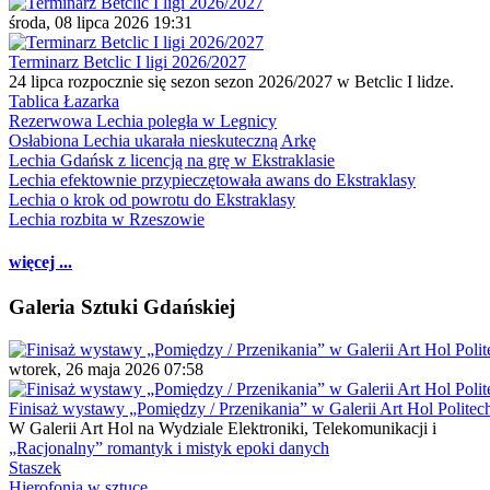
środa, 08 lipca 2026 19:31
Terminarz Betclic I ligi 2026/2027
24 lipca rozpocznie się sezon sezon 2026/2027 w Betclic I lidze.
Tablica Łazarka
Rezerwowa Lechia poległa w Legnicy
Osłabiona Lechia ukarała nieskuteczną Arkę
Lechia Gdańsk z licencją na grę w Ekstraklasie
Lechia efektownie przypieczętowała awans do Ekstraklasy
Lechia o krok od powrotu do Ekstraklasy
Lechia rozbita w Rzeszowie
więcej ...
Galeria Sztuki Gdańskiej
wtorek, 26 maja 2026 07:58
Finisaż wystawy „Pomiędzy / Przenikania” w Galerii Art Hol Politec
W Galerii Art Hol na Wydziale Elektroniki, Telekomunikacji i
„Racjonalny” romantyk i mistyk epoki danych
Staszek
Hierofonia w sztuce