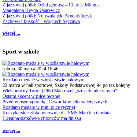
Z jazzowej półki: Dziki geniusz – Charles Mingus
Magdalena Heyda-Usarewicz
Z jazzowej półki: Nonszalancki Argentyńczyk
Zachować boskość - Wojciech Sęczawa
więcej ...
Sport w szkole
sobota, 30 marca 2024 16:46
Rozdano medale w wioślarstwie halowym
22 marca w hali sportowej Szkoły Podstawowej 94 po raz kolejny
Wielkanocny Turniej Piłki Siatkowej ,,szóstek mieszanych”
Ostatni akcent w piłce ręcznej
Przed wiosenną rundą „Czwartków lekkoatletycznych”
Rozdano medale w mini piłce ręcznej
Koszykarskie złota ponownie dla SMS Marcina Gortata
Licealna siatkówka chłopców ma finiszu
więcej ...