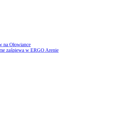
how na Ołowiance
Dame zaśpiewa w ERGO Arenie