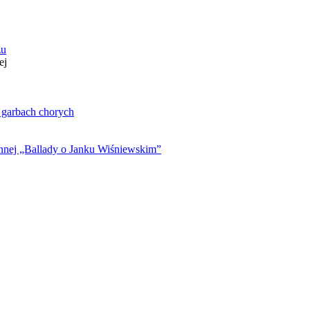
zu
ej
. garbach chorych
ynnej „Ballady o Janku Wiśniewskim”