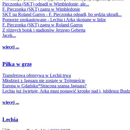
Pieczonka (SKT) odpadł w Wimbledonie, ale...
F. Pieczonka (SKT) zagra w Wimbledonie
SKT na Roland Garros - F. Pieczonka odpadł, bo sędzia ukradł...
Pomorze znokautowane - Lechia i Arka skopane w lidze
F. Pieczonka (SKT) zagra w Roland Garros
Z różnych boisk i stadionów Jerzego Geberta
Jacek...
więcej ...
Piłka w grze
Transferowa ofensywa w Lechii trwa
Młodzież z Jaguara nie zostaje w Trójmieście
Europa w Gdańsku*Stracona szansa Jaguara?
Lechia już świętuje, Arka musi postawić kropkę nad i, jubileusz Bud
więcej ...
Lechia