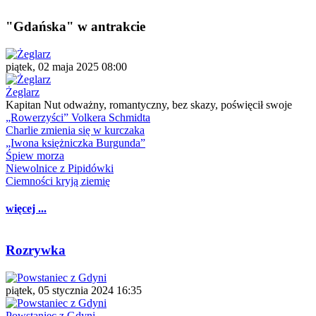
"Gdańska" w antrakcie
piątek, 02 maja 2025 08:00
Żeglarz
Kapitan Nut odważny, romantyczny, bez skazy, poświęcił swoje
„Rowerzyści” Volkera Schmidta
Charlie zmienia się w kurczaka
„Iwona księżniczka Burgunda”
Śpiew morza
Niewolnice z Pipidówki
Ciemności kryją ziemię
więcej ...
Rozrywka
piątek, 05 stycznia 2024 16:35
Powstaniec z Gdyni