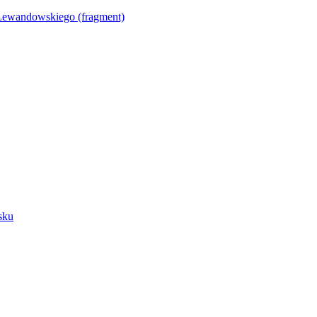
Lewandowskiego (fragment)
sku