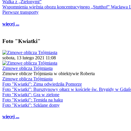
Walka z „Zielonymi”
Wspomnienia więźnia obozu koncentracyjnego „Stutthof” Wacława 
Pierwsze transporty
więcej ...
Foto "Kwiatki"
sobota, 13 lutego 2021 11:08
Zimowe oblicza Trójmiasta
Zimowe oblicze Trójmiasta w obiektywie Roberta
Zimowe oblicza Trójmiasta
Foto "Kwiatki": Zima odwiedziła Pomorze
Foto "Kwiatki": Bursztynowy ołtarz w kościele św. Brygidy w Gdań
Foto "Kwiatki": Gra w zielone
Foto "Kwiatki": Temida na haku
Foto "Kwiatki": Szklane domy
więcej ...