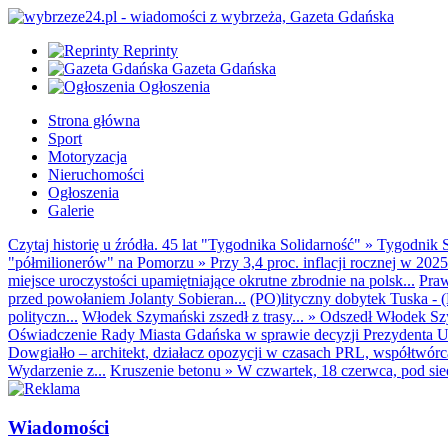
Reprinty
Gazeta Gdańska
Ogłoszenia
Strona główna
Sport
Motoryzacja
Nieruchomości
Ogłoszenia
Galerie
Czytaj historię u źródła. 45 lat "Tygodnika Solidarność"
»
Tygodnik S
"półmilionerów" na Pomorzu
»
Przy 3,4 proc. inflacji rocznej w 20
miejsce uroczystości upamiętniające okrutne zbrodnie na polsk...
Praw
przed powołaniem Jolanty Sobieran...
(PO)lityczny dobytek Tuska - (K
polityczn...
Włodek Szymański zszedł z trasy...
»
Odszedł Włodek Szy
Oświadczenie Rady Miasta Gdańska w sprawie decyzji Prezydenta U
Dowgiałło – architekt, działacz opozycji w czasach PRL, współtwórca 
Wydarzenie z...
Kruszenie betonu
»
W czwartek, 18 czerwca, pod sie
Wiadomości