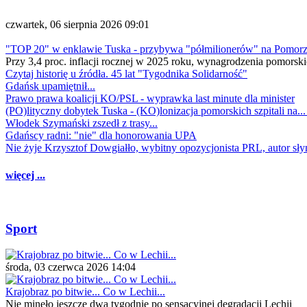
czwartek, 06 sierpnia 2026 09:01
"TOP 20" w enklawie Tuska - przybywa "półmilionerów" na Pomor
Przy 3,4 proc. inflacji rocznej w 2025 roku, wynagrodzenia pomorski
Czytaj historię u źródła. 45 lat "Tygodnika Solidarność"
Gdańsk upamiętnił...
Prawo prawa koalicji KO/PSL - wyprawka last minute dla minister
(PO)lityczny dobytek Tuska - (KO)lonizacja pomorskich szpitali na..
Włodek Szymański zszedł z trasy...
Gdańscy radni: "nie" dla honorowania UPA
Nie żyje Krzysztof Dowgiałło, wybitny opozycjonista PRL, autor sł
więcej ...
Sport
środa, 03 czerwca 2026 14:04
Krajobraz po bitwie... Co w Lechii...
Nie minęło jeszcze dwa tygodnie po sensacyjnej degradacji Lechii