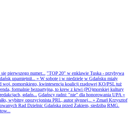
 się pierwszego numer...
"TOP 20" w enklawie Tuska - przybywa
dańsk upamiętnił...
»
W sobotę i w niedzielę w Gdańsku miały
d woj. pomorskiego, kwintesencja koalicji rządowej KO/PSL tuż
renda, formalnie bezpartyjna, to krew z krwi (PO)morskiej kultury
edakcjach, gdańs...
Gdańscy radni: "nie" dla honorowania UPA
»
ło, wybitny opozycjonista PRL, autor słynnej...
»
Zmarł Krzysztof
ntowanych Rad Dzielnic Gdańska przed Żakiem, siedzibą RMG.
tow...