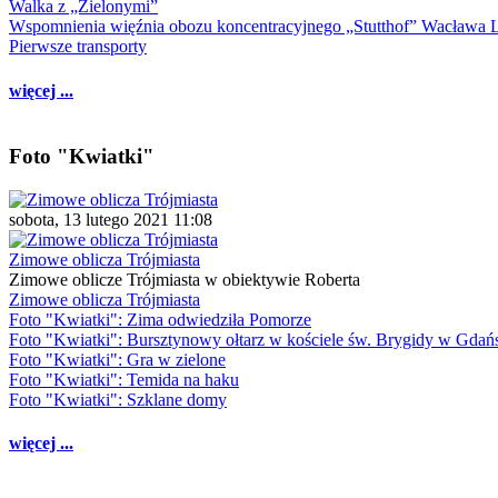
Walka z „Zielonymi”
Wspomnienia więźnia obozu koncentracyjnego „Stutthof” Wacława 
Pierwsze transporty
więcej ...
Foto "Kwiatki"
sobota, 13 lutego 2021 11:08
Zimowe oblicza Trójmiasta
Zimowe oblicze Trójmiasta w obiektywie Roberta
Zimowe oblicza Trójmiasta
Foto "Kwiatki": Zima odwiedziła Pomorze
Foto "Kwiatki": Bursztynowy ołtarz w kościele św. Brygidy w Gdań
Foto "Kwiatki": Gra w zielone
Foto "Kwiatki": Temida na haku
Foto "Kwiatki": Szklane domy
więcej ...