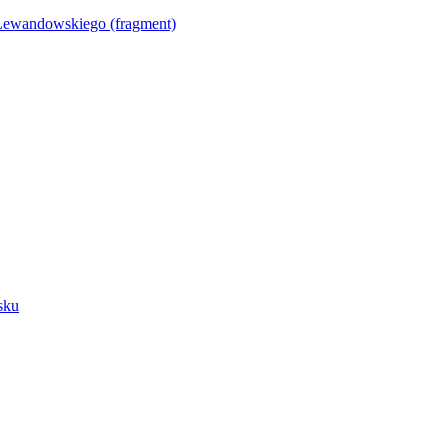
Lewandowskiego (fragment)
sku