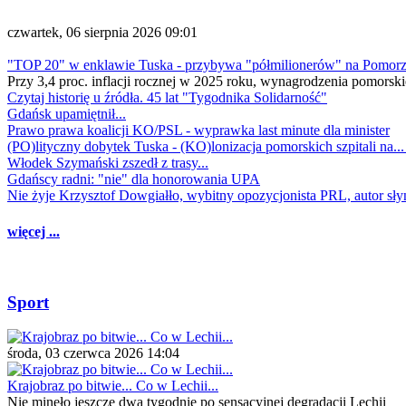
czwartek, 06 sierpnia 2026 09:01
"TOP 20" w enklawie Tuska - przybywa "półmilionerów" na Pomor
Przy 3,4 proc. inflacji rocznej w 2025 roku, wynagrodzenia pomorski
Czytaj historię u źródła. 45 lat "Tygodnika Solidarność"
Gdańsk upamiętnił...
Prawo prawa koalicji KO/PSL - wyprawka last minute dla minister
(PO)lityczny dobytek Tuska - (KO)lonizacja pomorskich szpitali na..
Włodek Szymański zszedł z trasy...
Gdańscy radni: "nie" dla honorowania UPA
Nie żyje Krzysztof Dowgiałło, wybitny opozycjonista PRL, autor sł
więcej ...
Sport
środa, 03 czerwca 2026 14:04
Krajobraz po bitwie... Co w Lechii...
Nie minęło jeszcze dwa tygodnie po sensacyjnej degradacji Lechii