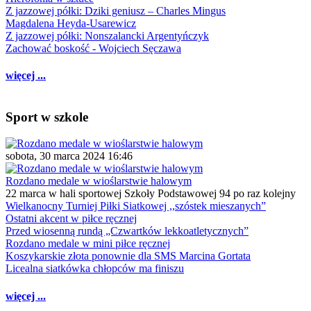
Z jazzowej półki: Dziki geniusz – Charles Mingus
Magdalena Heyda-Usarewicz
Z jazzowej półki: Nonszalancki Argentyńczyk
Zachować boskość - Wojciech Sęczawa
więcej ...
Sport w szkole
sobota, 30 marca 2024 16:46
Rozdano medale w wioślarstwie halowym
22 marca w hali sportowej Szkoły Podstawowej 94 po raz kolejny
Wielkanocny Turniej Piłki Siatkowej ,,szóstek mieszanych”
Ostatni akcent w piłce ręcznej
Przed wiosenną rundą „Czwartków lekkoatletycznych”
Rozdano medale w mini piłce ręcznej
Koszykarskie złota ponownie dla SMS Marcina Gortata
Licealna siatkówka chłopców ma finiszu
więcej ...