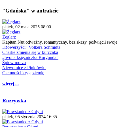
"Gdańska" w antrakcie
piątek, 02 maja 2025 08:00
Żeglarz
Kapitan Nut odważny, romantyczny, bez skazy, poświęcił swoje
„Rowerzyści” Volkera Schmidta
Charlie zmienia się w kurczaka
„Iwona księżniczka Burgunda”
Śpiew morza
Niewolnice z Pipidówki
Ciemności kryją ziemię
więcej ...
Rozrywka
piątek, 05 stycznia 2024 16:35
Powstaniec z Gdyni