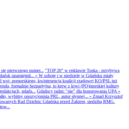
 się pierwszego numer...
"TOP 20" w enklawie Tuska - przybywa
dańsk upamiętnił...
»
W sobotę i w niedzielę w Gdańsku miały
d woj. pomorskiego, kwintesencja koalicji rządowej KO/PSL tuż
renda, formalnie bezpartyjna, to krew z krwi (PO)morskiej kultury
edakcjach, gdańs...
Gdańscy radni: "nie" dla honorowania UPA
»
ło, wybitny opozycjonista PRL, autor słynnej...
»
Zmarł Krzysztof
ntowanych Rad Dzielnic Gdańska przed Żakiem, siedzibą RMG.
tow...