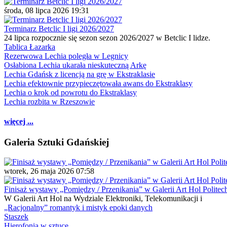
środa, 08 lipca 2026 19:31
Terminarz Betclic I ligi 2026/2027
24 lipca rozpocznie się sezon sezon 2026/2027 w Betclic I lidze.
Tablica Łazarka
Rezerwowa Lechia poległa w Legnicy
Osłabiona Lechia ukarała nieskuteczną Arkę
Lechia Gdańsk z licencją na grę w Ekstraklasie
Lechia efektownie przypieczętowała awans do Ekstraklasy
Lechia o krok od powrotu do Ekstraklasy
Lechia rozbita w Rzeszowie
więcej ...
Galeria Sztuki Gdańskiej
wtorek, 26 maja 2026 07:58
Finisaż wystawy „Pomiędzy / Przenikania” w Galerii Art Hol Politec
W Galerii Art Hol na Wydziale Elektroniki, Telekomunikacji i
„Racjonalny” romantyk i mistyk epoki danych
Staszek
Hierofonia w sztuce