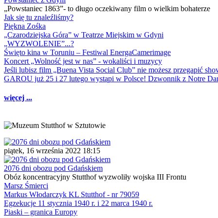
„Powstaniec 1863”- to długo oczekiwany film o wielkim bohaterze
Jak się tu znaleźliśmy?
Piękna Zośka
„Czarodziejska Góra” w Teatrze Miejskim w Gdyni
„WYZWOLENIE”...?
Święto kina w Toruniu – Festiwal EnergaCamerimage
Koncert „Wolność jest w nas” - wokaliści i muzycy
Jeśli lubisz film „Buena Vista Social Club” nie możesz przegapić s
GAROU już 25 i 27 lutego wystąpi w Polsce! Dzwonnik z Notre 
więcej ...
piątek, 16 września 2022 18:15
2076 dni obozu pod Gdańskiem
Obóz koncentracyjny Stutthof wyzwoliły wojska III Frontu
Marsz Śmierci
Markus Włodarczyk KL Stutthof - nr 79059
Egzekucje 11 stycznia 1940 r. i 22 marca 1940 r.
Piaski – granica Europy