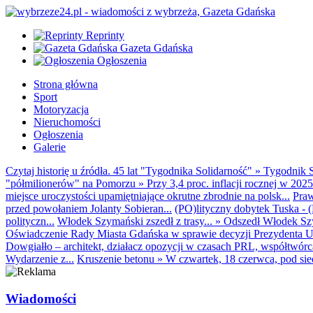
Reprinty
Gazeta Gdańska
Ogłoszenia
Strona główna
Sport
Motoryzacja
Nieruchomości
Ogłoszenia
Galerie
Czytaj historię u źródła. 45 lat "Tygodnika Solidarność"
»
Tygodnik S
"półmilionerów" na Pomorzu
»
Przy 3,4 proc. inflacji rocznej w 20
miejsce uroczystości upamiętniające okrutne zbrodnie na polsk...
Praw
przed powołaniem Jolanty Sobieran...
(PO)lityczny dobytek Tuska - (K
polityczn...
Włodek Szymański zszedł z trasy...
»
Odszedł Włodek Szy
Oświadczenie Rady Miasta Gdańska w sprawie decyzji Prezydenta U
Dowgiałło – architekt, działacz opozycji w czasach PRL, współtwórca 
Wydarzenie z...
Kruszenie betonu
»
W czwartek, 18 czerwca, pod sie
Wiadomości