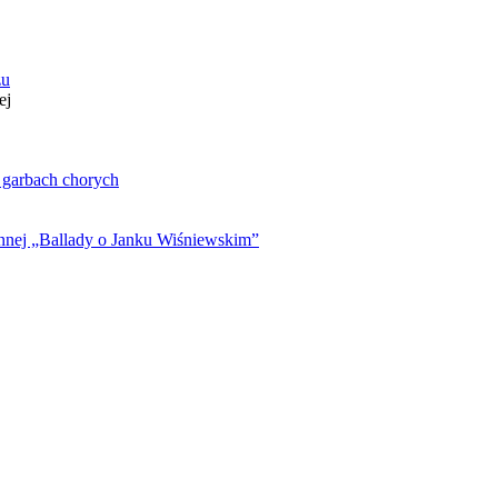
zu
ej
. garbach chorych
ynnej „Ballady o Janku Wiśniewskim”