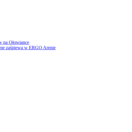
how na Ołowiance
Dame zaśpiewa w ERGO Arenie