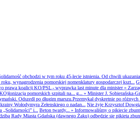
olidarność obchodzi w tym roku 45-lecie istnienia. Od chwili ukazania
25 roku, wynagrodzenia pomorskiej nomenklatury gospodarczej kszt...
G
o prawa koalicji KO/PSL - wyprawka last minute dla minister
»
Zarzą
O)lonizacja pomorskich szpitali na... g...
»
Minister J. Sobierańska-G
mański. Odszedł po długim marszu.Przemykał dyskretnie po różnych r
krainy Wołodymyra Zełenskiego o nadan...
Nie żyje Krzysztof Dowgiał
„Solidarności” i...
Beton twardy...
»
Informowaliśmy o pikiecie zbu
dzibą Rady Miasta Gdańska (dawnego Żaku) odbędzie się pikieta zbun