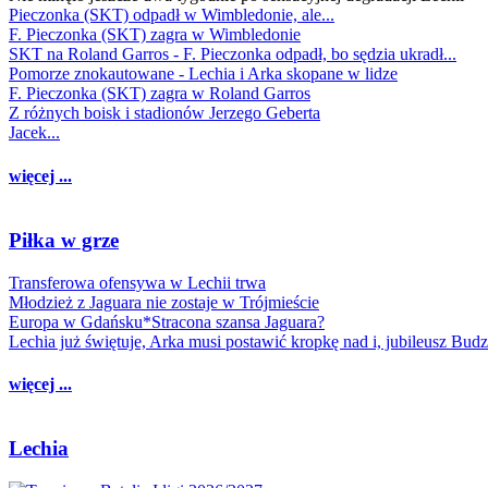
Pieczonka (SKT) odpadł w Wimbledonie, ale...
F. Pieczonka (SKT) zagra w Wimbledonie
SKT na Roland Garros - F. Pieczonka odpadł, bo sędzia ukradł...
Pomorze znokautowane - Lechia i Arka skopane w lidze
F. Pieczonka (SKT) zagra w Roland Garros
Z różnych boisk i stadionów Jerzego Geberta
Jacek...
więcej ...
Piłka w grze
Transferowa ofensywa w Lechii trwa
Młodzież z Jaguara nie zostaje w Trójmieście
Europa w Gdańsku*Stracona szansa Jaguara?
Lechia już świętuje, Arka musi postawić kropkę nad i, jubileusz Bud
więcej ...
Lechia