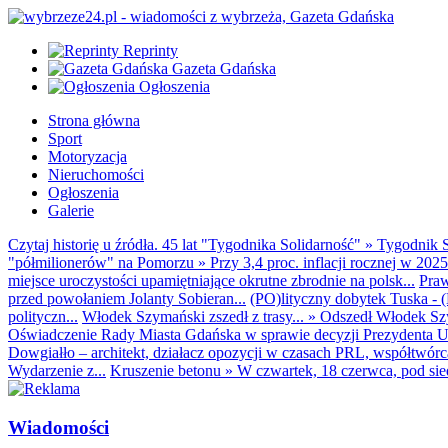
Reprinty
Gazeta Gdańska
Ogłoszenia
Strona główna
Sport
Motoryzacja
Nieruchomości
Ogłoszenia
Galerie
Czytaj historię u źródła. 45 lat "Tygodnika Solidarność"
»
Tygodnik S
"półmilionerów" na Pomorzu
»
Przy 3,4 proc. inflacji rocznej w 20
miejsce uroczystości upamiętniające okrutne zbrodnie na polsk...
Praw
przed powołaniem Jolanty Sobieran...
(PO)lityczny dobytek Tuska - (K
polityczn...
Włodek Szymański zszedł z trasy...
»
Odszedł Włodek Szy
Oświadczenie Rady Miasta Gdańska w sprawie decyzji Prezydenta U
Dowgiałło – architekt, działacz opozycji w czasach PRL, współtwórca 
Wydarzenie z...
Kruszenie betonu
»
W czwartek, 18 czerwca, pod sie
Wiadomości