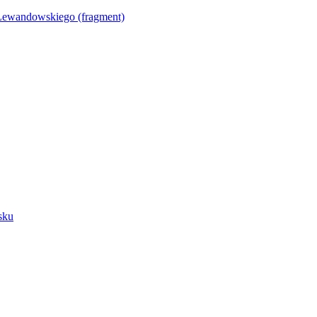
Lewandowskiego (fragment)
sku