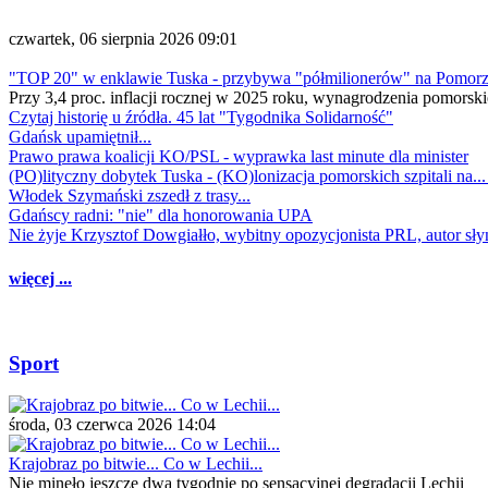
czwartek, 06 sierpnia 2026 09:01
"TOP 20" w enklawie Tuska - przybywa "półmilionerów" na Pomor
Przy 3,4 proc. inflacji rocznej w 2025 roku, wynagrodzenia pomorski
Czytaj historię u źródła. 45 lat "Tygodnika Solidarność"
Gdańsk upamiętnił...
Prawo prawa koalicji KO/PSL - wyprawka last minute dla minister
(PO)lityczny dobytek Tuska - (KO)lonizacja pomorskich szpitali na..
Włodek Szymański zszedł z trasy...
Gdańscy radni: "nie" dla honorowania UPA
Nie żyje Krzysztof Dowgiałło, wybitny opozycjonista PRL, autor sł
więcej ...
Sport
środa, 03 czerwca 2026 14:04
Krajobraz po bitwie... Co w Lechii...
Nie minęło jeszcze dwa tygodnie po sensacyjnej degradacji Lechii