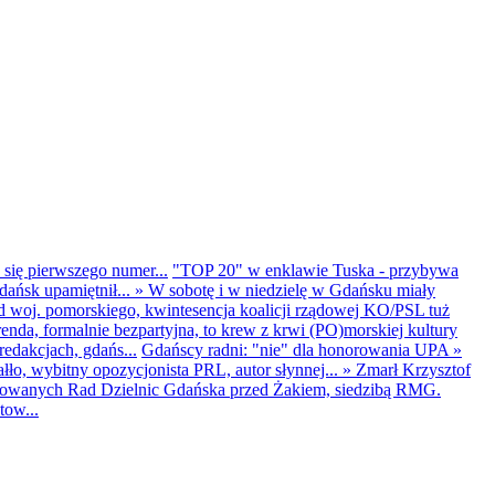
 się pierwszego numer...
"TOP 20" w enklawie Tuska - przybywa
dańsk upamiętnił...
»
W sobotę i w niedzielę w Gdańsku miały
d woj. pomorskiego, kwintesencja koalicji rządowej KO/PSL tuż
renda, formalnie bezpartyjna, to krew z krwi (PO)morskiej kultury
edakcjach, gdańs...
Gdańscy radni: "nie" dla honorowania UPA
»
ło, wybitny opozycjonista PRL, autor słynnej...
»
Zmarł Krzysztof
ntowanych Rad Dzielnic Gdańska przed Żakiem, siedzibą RMG.
tow...