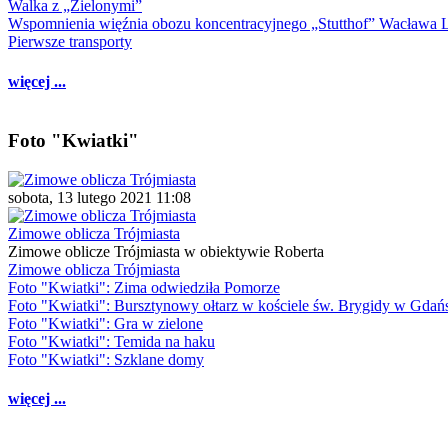
Walka z „Zielonymi”
Wspomnienia więźnia obozu koncentracyjnego „Stutthof” Wacława 
Pierwsze transporty
więcej ...
Foto "Kwiatki"
sobota, 13 lutego 2021 11:08
Zimowe oblicza Trójmiasta
Zimowe oblicze Trójmiasta w obiektywie Roberta
Zimowe oblicza Trójmiasta
Foto "Kwiatki": Zima odwiedziła Pomorze
Foto "Kwiatki": Bursztynowy ołtarz w kościele św. Brygidy w Gdań
Foto "Kwiatki": Gra w zielone
Foto "Kwiatki": Temida na haku
Foto "Kwiatki": Szklane domy
więcej ...