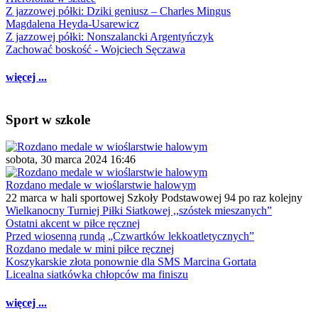
Z jazzowej półki: Dziki geniusz – Charles Mingus
Magdalena Heyda-Usarewicz
Z jazzowej półki: Nonszalancki Argentyńczyk
Zachować boskość - Wojciech Sęczawa
więcej ...
Sport w szkole
sobota, 30 marca 2024 16:46
Rozdano medale w wioślarstwie halowym
22 marca w hali sportowej Szkoły Podstawowej 94 po raz kolejny
Wielkanocny Turniej Piłki Siatkowej ,,szóstek mieszanych”
Ostatni akcent w piłce ręcznej
Przed wiosenną rundą „Czwartków lekkoatletycznych”
Rozdano medale w mini piłce ręcznej
Koszykarskie złota ponownie dla SMS Marcina Gortata
Licealna siatkówka chłopców ma finiszu
więcej ...