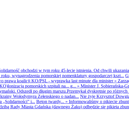
olidarność obchodzi w tym roku 45-lecie istnienia. Od chwili ukazania
25 roku, wynagrodzenia pomorskiej nomenklatury gospodarczej kszt...
G
o prawa koalicji KO/PSL - wyprawka last minute dla minister
»
Zarzą
O)lonizacja pomorskich szpitali na... g...
»
Minister J. Sobierańska-G
mański. Odszedł po długim marszu.Przemykał dyskretnie po różnych r
krainy Wołodymyra Zełenskiego o nadan...
Nie żyje Krzysztof Dowgiał
„Solidarności” i...
Beton twardy...
»
Informowaliśmy o pikiecie zbu
dzibą Rady Miasta Gdańska (dawnego Żaku) odbędzie się pikieta zbun