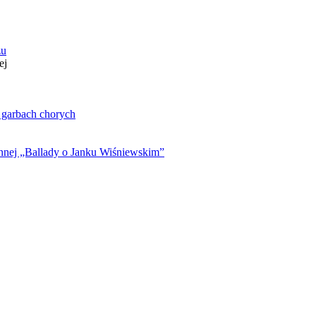
zu
ej
. garbach chorych
ynnej „Ballady o Janku Wiśniewskim”