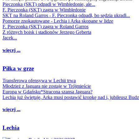
Pieczonka (SKT) odpadł w Wimbledonie, ale...
F. Pieczonka (SKT) zagra w Wimbledonie
SKT na Roland Garros - F. Pieczonka odpadł, bo sędzia ukradł...
Pomorze znokautowane - Lechia i Arka skopane w lidze
F. Pieczonka (SKT) zagra w Roland Garros
Z różnych boisk i stadionów Jerzego Geberta
Jacek...
więcej ...
Piłka w grze
Transferowa ofensywa w Lechii trwa
Młodzież z Jaguara nie zostaje w Trójmieście
Europa w Gdańsku*Stracona szansa Jaguara?
Lechia już świętuje, Arka musi postawić kropkę nad i, jubileusz Bud
więcej ...
Lechia