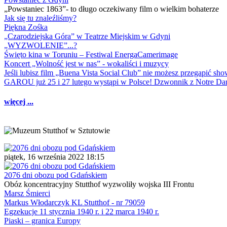
„Powstaniec 1863”- to długo oczekiwany film o wielkim bohaterze
Jak się tu znaleźliśmy?
Piękna Zośka
„Czarodziejska Góra” w Teatrze Miejskim w Gdyni
„WYZWOLENIE”...?
Święto kina w Toruniu – Festiwal EnergaCamerimage
Koncert „Wolność jest w nas” - wokaliści i muzycy
Jeśli lubisz film „Buena Vista Social Club” nie możesz przegapić s
GAROU już 25 i 27 lutego wystąpi w Polsce! Dzwonnik z Notre 
więcej ...
piątek, 16 września 2022 18:15
2076 dni obozu pod Gdańskiem
Obóz koncentracyjny Stutthof wyzwoliły wojska III Frontu
Marsz Śmierci
Markus Włodarczyk KL Stutthof - nr 79059
Egzekucje 11 stycznia 1940 r. i 22 marca 1940 r.
Piaski – granica Europy