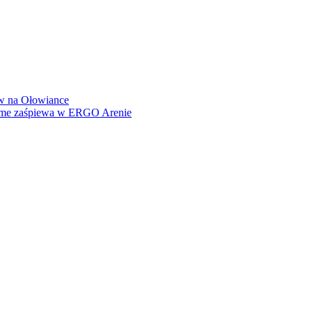
how na Ołowiance
Dame zaśpiewa w ERGO Arenie