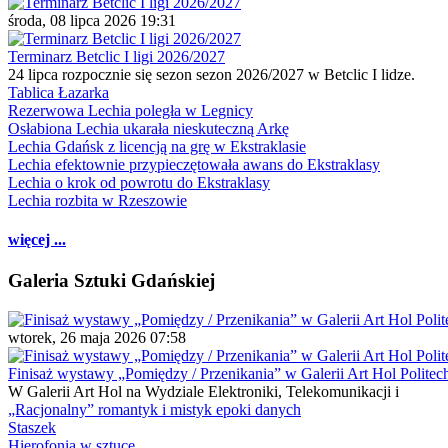
środa, 08 lipca 2026 19:31
Terminarz Betclic I ligi 2026/2027
24 lipca rozpocznie się sezon sezon 2026/2027 w Betclic I lidze.
Tablica Łazarka
Rezerwowa Lechia poległa w Legnicy
Osłabiona Lechia ukarała nieskuteczną Arkę
Lechia Gdańsk z licencją na grę w Ekstraklasie
Lechia efektownie przypieczętowała awans do Ekstraklasy
Lechia o krok od powrotu do Ekstraklasy
Lechia rozbita w Rzeszowie
więcej ...
Galeria Sztuki Gdańskiej
wtorek, 26 maja 2026 07:58
Finisaż wystawy „Pomiędzy / Przenikania” w Galerii Art Hol Politec
W Galerii Art Hol na Wydziale Elektroniki, Telekomunikacji i
„Racjonalny” romantyk i mistyk epoki danych
Staszek
Hierofonia w sztuce