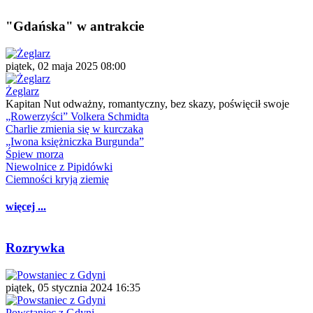
"Gdańska" w antrakcie
piątek, 02 maja 2025 08:00
Żeglarz
Kapitan Nut odważny, romantyczny, bez skazy, poświęcił swoje
„Rowerzyści” Volkera Schmidta
Charlie zmienia się w kurczaka
„Iwona księżniczka Burgunda”
Śpiew morza
Niewolnice z Pipidówki
Ciemności kryją ziemię
więcej ...
Rozrywka
piątek, 05 stycznia 2024 16:35
Powstaniec z Gdyni