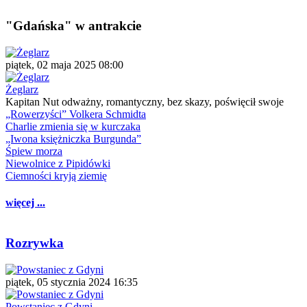
"Gdańska" w antrakcie
piątek, 02 maja 2025 08:00
Żeglarz
Kapitan Nut odważny, romantyczny, bez skazy, poświęcił swoje
„Rowerzyści” Volkera Schmidta
Charlie zmienia się w kurczaka
„Iwona księżniczka Burgunda”
Śpiew morza
Niewolnice z Pipidówki
Ciemności kryją ziemię
więcej ...
Rozrywka
piątek, 05 stycznia 2024 16:35
Powstaniec z Gdyni