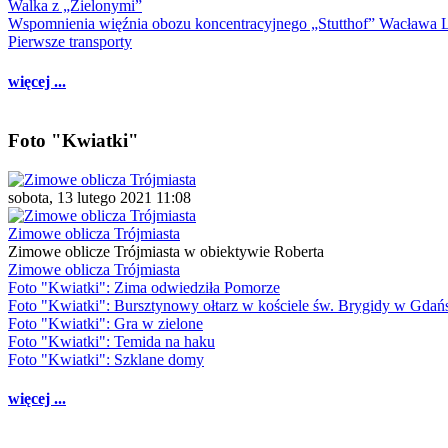
Walka z „Zielonymi”
Wspomnienia więźnia obozu koncentracyjnego „Stutthof” Wacława 
Pierwsze transporty
więcej ...
Foto "Kwiatki"
sobota, 13 lutego 2021 11:08
Zimowe oblicza Trójmiasta
Zimowe oblicze Trójmiasta w obiektywie Roberta
Zimowe oblicza Trójmiasta
Foto "Kwiatki": Zima odwiedziła Pomorze
Foto "Kwiatki": Bursztynowy ołtarz w kościele św. Brygidy w Gdań
Foto "Kwiatki": Gra w zielone
Foto "Kwiatki": Temida na haku
Foto "Kwiatki": Szklane domy
więcej ...