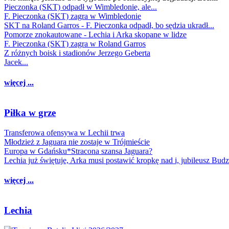
Pieczonka (SKT) odpadł w Wimbledonie, ale...
F. Pieczonka (SKT) zagra w Wimbledonie
SKT na Roland Garros - F. Pieczonka odpadł, bo sędzia ukradł...
Pomorze znokautowane - Lechia i Arka skopane w lidze
F. Pieczonka (SKT) zagra w Roland Garros
Z różnych boisk i stadionów Jerzego Geberta
Jacek...
więcej ...
Piłka w grze
Transferowa ofensywa w Lechii trwa
Młodzież z Jaguara nie zostaje w Trójmieście
Europa w Gdańsku*Stracona szansa Jaguara?
Lechia już świętuje, Arka musi postawić kropkę nad i, jubileusz Bud
więcej ...
Lechia