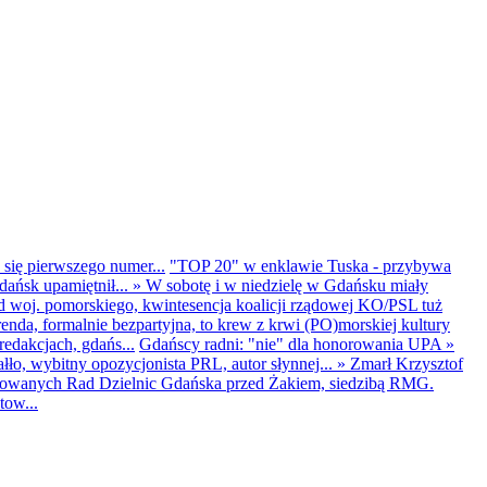
 się pierwszego numer...
"TOP 20" w enklawie Tuska - przybywa
dańsk upamiętnił...
»
W sobotę i w niedzielę w Gdańsku miały
d woj. pomorskiego, kwintesencja koalicji rządowej KO/PSL tuż
renda, formalnie bezpartyjna, to krew z krwi (PO)morskiej kultury
edakcjach, gdańs...
Gdańscy radni: "nie" dla honorowania UPA
»
ło, wybitny opozycjonista PRL, autor słynnej...
»
Zmarł Krzysztof
ntowanych Rad Dzielnic Gdańska przed Żakiem, siedzibą RMG.
tow...