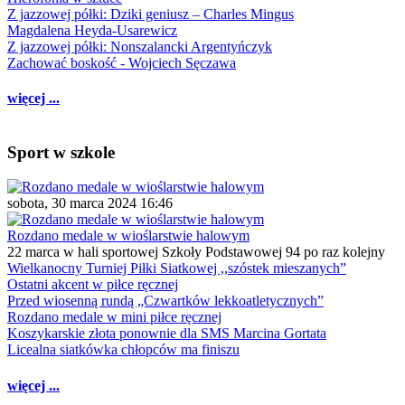
Z jazzowej półki: Dziki geniusz – Charles Mingus
Magdalena Heyda-Usarewicz
Z jazzowej półki: Nonszalancki Argentyńczyk
Zachować boskość - Wojciech Sęczawa
więcej ...
Sport w szkole
sobota, 30 marca 2024 16:46
Rozdano medale w wioślarstwie halowym
22 marca w hali sportowej Szkoły Podstawowej 94 po raz kolejny
Wielkanocny Turniej Piłki Siatkowej ,,szóstek mieszanych”
Ostatni akcent w piłce ręcznej
Przed wiosenną rundą „Czwartków lekkoatletycznych”
Rozdano medale w mini piłce ręcznej
Koszykarskie złota ponownie dla SMS Marcina Gortata
Licealna siatkówka chłopców ma finiszu
więcej ...