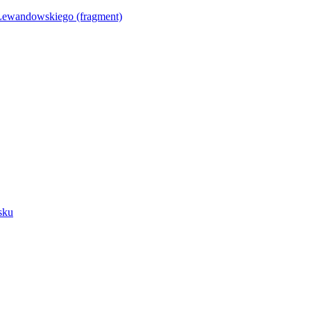
Lewandowskiego (fragment)
sku