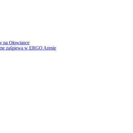
how na Ołowiance
Dame zaśpiewa w ERGO Arenie