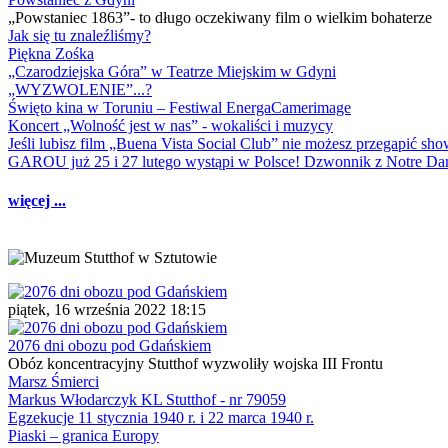
„Powstaniec 1863”- to długo oczekiwany film o wielkim bohaterze
Jak się tu znaleźliśmy?
Piękna Zośka
„Czarodziejska Góra” w Teatrze Miejskim w Gdyni
„WYZWOLENIE”...?
Święto kina w Toruniu – Festiwal EnergaCamerimage
Koncert „Wolność jest w nas” - wokaliści i muzycy
Jeśli lubisz film „Buena Vista Social Club” nie możesz przegapić s
GAROU już 25 i 27 lutego wystąpi w Polsce! Dzwonnik z Notre 
więcej ...
piątek, 16 września 2022 18:15
2076 dni obozu pod Gdańskiem
Obóz koncentracyjny Stutthof wyzwoliły wojska III Frontu
Marsz Śmierci
Markus Włodarczyk KL Stutthof - nr 79059
Egzekucje 11 stycznia 1940 r. i 22 marca 1940 r.
Piaski – granica Europy