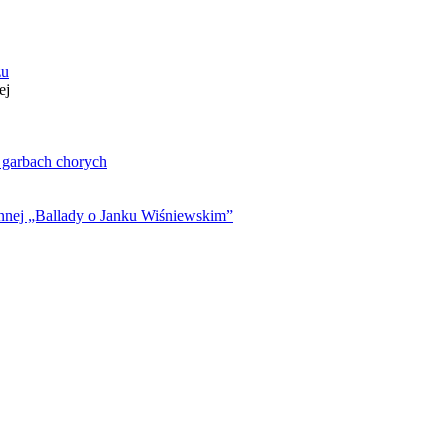
zu
ej
. garbach chorych
ynnej „Ballady o Janku Wiśniewskim”