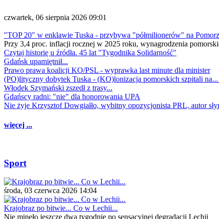
czwartek, 06 sierpnia 2026 09:01
"TOP 20" w enklawie Tuska - przybywa "półmilionerów" na Pomor
Przy 3,4 proc. inflacji rocznej w 2025 roku, wynagrodzenia pomorski
Czytaj historię u źródła. 45 lat "Tygodnika Solidarność"
Gdańsk upamiętnił...
Prawo prawa koalicji KO/PSL - wyprawka last minute dla minister
(PO)lityczny dobytek Tuska - (KO)lonizacja pomorskich szpitali na..
Włodek Szymański zszedł z trasy...
Gdańscy radni: "nie" dla honorowania UPA
Nie żyje Krzysztof Dowgiałło, wybitny opozycjonista PRL, autor sł
więcej ...
Sport
środa, 03 czerwca 2026 14:04
Krajobraz po bitwie... Co w Lechii...
Nie minęło jeszcze dwa tygodnie po sensacyjnej degradacji Lechii