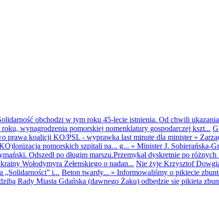
olidarność obchodzi w tym roku 45-lecie istnienia. Od chwili ukazania
25 roku, wynagrodzenia pomorskiej nomenklatury gospodarczej kszt...
G
o prawa koalicji KO/PSL - wyprawka last minute dla minister
»
Zarzą
O)lonizacja pomorskich szpitali na... g...
»
Minister J. Sobierańska-G
mański. Odszedł po długim marszu.Przemykał dyskretnie po różnych r
krainy Wołodymyra Zełenskiego o nadan...
Nie żyje Krzysztof Dowgiał
„Solidarności” i...
Beton twardy...
»
Informowaliśmy o pikiecie zbu
dzibą Rady Miasta Gdańska (dawnego Żaku) odbędzie się pikieta zbun