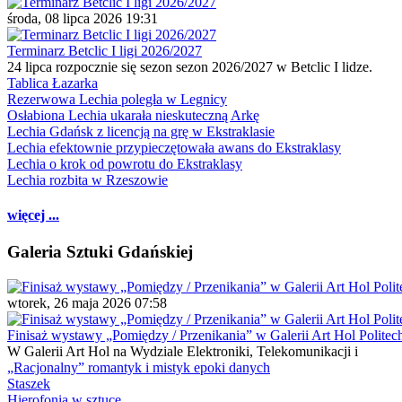
środa, 08 lipca 2026 19:31
Terminarz Betclic I ligi 2026/2027
24 lipca rozpocznie się sezon sezon 2026/2027 w Betclic I lidze.
Tablica Łazarka
Rezerwowa Lechia poległa w Legnicy
Osłabiona Lechia ukarała nieskuteczną Arkę
Lechia Gdańsk z licencją na grę w Ekstraklasie
Lechia efektownie przypieczętowała awans do Ekstraklasy
Lechia o krok od powrotu do Ekstraklasy
Lechia rozbita w Rzeszowie
więcej ...
Galeria Sztuki Gdańskiej
wtorek, 26 maja 2026 07:58
Finisaż wystawy „Pomiędzy / Przenikania” w Galerii Art Hol Politec
W Galerii Art Hol na Wydziale Elektroniki, Telekomunikacji i
„Racjonalny” romantyk i mistyk epoki danych
Staszek
Hierofonia w sztuce