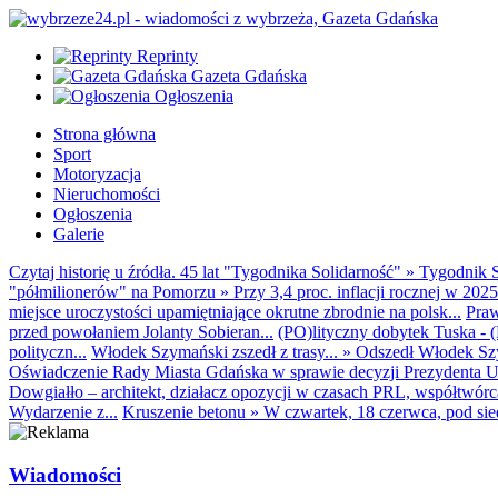
Reprinty
Gazeta Gdańska
Ogłoszenia
Strona główna
Sport
Motoryzacja
Nieruchomości
Ogłoszenia
Galerie
Czytaj historię u źródła. 45 lat "Tygodnika Solidarność"
»
Tygodnik S
"półmilionerów" na Pomorzu
»
Przy 3,4 proc. inflacji rocznej w 20
miejsce uroczystości upamiętniające okrutne zbrodnie na polsk...
Praw
przed powołaniem Jolanty Sobieran...
(PO)lityczny dobytek Tuska - (K
polityczn...
Włodek Szymański zszedł z trasy...
»
Odszedł Włodek Szy
Oświadczenie Rady Miasta Gdańska w sprawie decyzji Prezydenta U
Dowgiałło – architekt, działacz opozycji w czasach PRL, współtwórca 
Wydarzenie z...
Kruszenie betonu
»
W czwartek, 18 czerwca, pod sie
Wiadomości