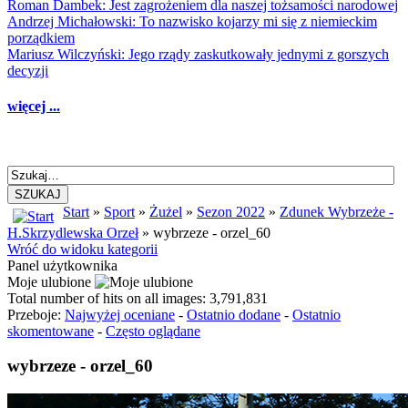
Roman Dambek: Jest zagrożeniem dla naszej tożsamości narodowej
Andrzej Michałowski: To nazwisko kojarzy mi się z niemieckim
porządkiem
Mariusz Wilczyński: Jego rządy zaskutkowały jednymi z gorszych
decyzji
więcej ...
SZUKAJ
Start
»
Sport
»
Żużel
»
Sezon 2022
»
Zdunek Wybrzeże -
H.Skrzydlewska Orzeł
» wybrzeze - orzel_60
Wróć do widoku kategorii
Panel użytkownika
Moje ulubione
Total number of hits on all images: 3,791,831
Przeboje:
Najwyżej oceniane
-
Ostatnio dodane
-
Ostatnio
skomentowane
-
Często oglądane
wybrzeze - orzel_60