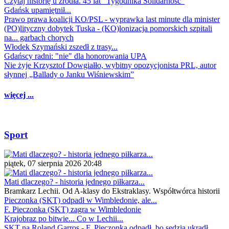
Czytaj historię u źródła. 45 lat "Tygodnika Solidarność"
Gdańsk upamiętnił...
Prawo prawa koalicji KO/PSL - wyprawka last minute dla minister
(PO)lityczny dobytek Tuska - (KO)lonizacja pomorskich szpitali
na... garbach chorych
Włodek Szymański zszedł z trasy...
Gdańscy radni: "nie" dla honorowania UPA
Nie żyje Krzysztof Dowgiałło, wybitny opozycjonista PRL, autor
słynnej „Ballady o Janku Wiśniewskim”
więcej ...
Sport
piątek, 07 sierpnia 2026 20:48
Mati dlaczego? - historia jednego piłkarza...
Bramkarz Lechii. Od A-klasy do Ekstraklasy. Współtwórca historii
Pieczonka (SKT) odpadł w Wimbledonie, ale...
F. Pieczonka (SKT) zagra w Wimbledonie
Krajobraz po bitwie... Co w Lechii...
SKT na Roland Garros - F. Pieczonka odpadł, bo sędzia ukradł...