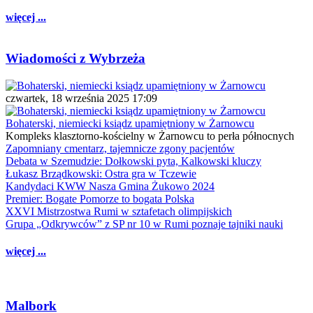
więcej ...
Wiadomości z Wybrzeża
czwartek, 18 września 2025 17:09
Bohaterski, niemiecki ksiądz upamiętniony w Żarnowcu
Kompleks klasztorno-kościelny w Żarnowcu to perła północnych
Zapomniany cmentarz, tajemnicze zgony pacjentów
Debata w Szemudzie: Dołkowski pyta, Kalkowski kluczy
Łukasz Brządkowski: Ostra gra w Tczewie
Kandydaci KWW Nasza Gmina Żukowo 2024
Premier: Bogate Pomorze to bogata Polska
XXVI Mistrzostwa Rumi w sztafetach olimpijskich
Grupa „Odkrywców” z SP nr 10 w Rumi poznaje tajniki nauki
więcej ...
Malbork