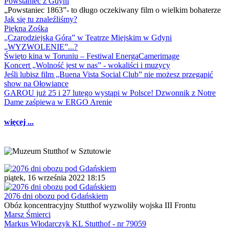
Powstaniec z Gdyni
„Powstaniec 1863”- to długo oczekiwany film o wielkim bohaterze
Jak się tu znaleźliśmy?
Piękna Zośka
„Czarodziejska Góra” w Teatrze Miejskim w Gdyni
„WYZWOLENIE”...?
Święto kina w Toruniu – Festiwal EnergaCamerimage
Koncert „Wolność jest w nas” - wokaliści i muzycy
Jeśli lubisz film „Buena Vista Social Club” nie możesz przegapić
show na Ołowiance
GAROU już 25 i 27 lutego wystąpi w Polsce! Dzwonnik z Notre
Dame zaśpiewa w ERGO Arenie
więcej ...
piątek, 16 września 2022 18:15
2076 dni obozu pod Gdańskiem
Obóz koncentracyjny Stutthof wyzwoliły wojska III Frontu
Marsz Śmierci
Markus Włodarczyk KL Stutthof - nr 79059