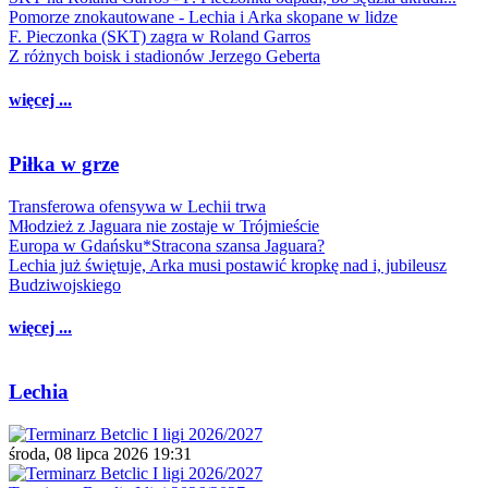
Pomorze znokautowane - Lechia i Arka skopane w lidze
F. Pieczonka (SKT) zagra w Roland Garros
Z różnych boisk i stadionów Jerzego Geberta
więcej ...
Piłka w grze
Transferowa ofensywa w Lechii trwa
Młodzież z Jaguara nie zostaje w Trójmieście
Europa w Gdańsku*Stracona szansa Jaguara?
Lechia już świętuje, Arka musi postawić kropkę nad i, jubileusz
Budziwojskiego
więcej ...
Lechia
środa, 08 lipca 2026 19:31