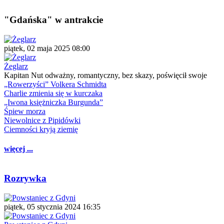
"Gdańska" w antrakcie
piątek, 02 maja 2025 08:00
Żeglarz
Kapitan Nut odważny, romantyczny, bez skazy, poświęcił swoje
„Rowerzyści” Volkera Schmidta
Charlie zmienia się w kurczaka
„Iwona księżniczka Burgunda”
Śpiew morza
Niewolnice z Pipidówki
Ciemności kryją ziemię
więcej ...
Rozrywka
piątek, 05 stycznia 2024 16:35