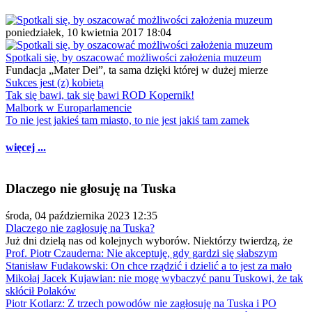
poniedziałek, 10 kwietnia 2017 18:04
Spotkali się, by oszacować możliwości założenia muzeum
Fundacja „Mater Dei”, ta sama dzięki której w dużej mierze
Sukces jest (z) kobietą
Tak się bawi, tak się bawi ROD Kopernik!
Malbork w Europarlamencie
To nie jest jakieś tam miasto, to nie jest jakiś tam zamek
więcej ...
Dlaczego nie głosuję na Tuska
środa, 04 października 2023 12:35
Dlaczego nie zagłosuję na Tuska?
Już dni dzielą nas od kolejnych wyborów. Niektórzy twierdzą, że
Prof. Piotr Czauderna: Nie akceptuję, gdy gardzi się słabszym
Stanisław Fudakowski: On chce rządzić i dzielić a to jest za mało
Mikołaj Jacek Kujawian: nie mogę wybaczyć panu Tuskowi, że tak
skłócił Polaków
Piotr Kotlarz: Z trzech powodów nie zagłosuję na Tuska i PO