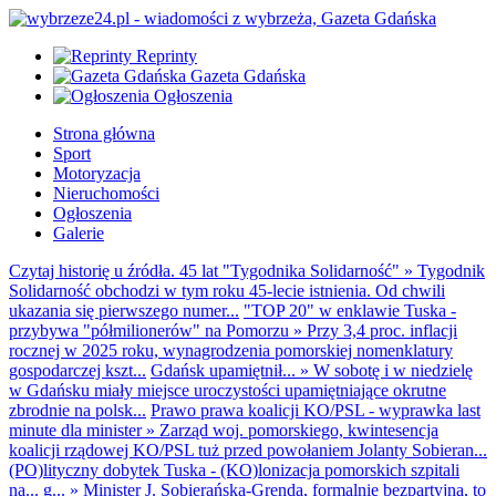
Reprinty
Gazeta Gdańska
Ogłoszenia
Strona główna
Sport
Motoryzacja
Nieruchomości
Ogłoszenia
Galerie
Czytaj historię u źródła. 45 lat "Tygodnika Solidarność"
»
Tygodnik
Solidarność obchodzi w tym roku 45-lecie istnienia. Od chwili
ukazania się pierwszego numer...
"TOP 20" w enklawie Tuska -
przybywa "półmilionerów" na Pomorzu
»
Przy 3,4 proc. inflacji
rocznej w 2025 roku, wynagrodzenia pomorskiej nomenklatury
gospodarczej kszt...
Gdańsk upamiętnił...
»
W sobotę i w niedzielę
w Gdańsku miały miejsce uroczystości upamiętniające okrutne
zbrodnie na polsk...
Prawo prawa koalicji KO/PSL - wyprawka last
minute dla minister
»
Zarząd woj. pomorskiego, kwintesencja
koalicji rządowej KO/PSL tuż przed powołaniem Jolanty Sobieran...
(PO)lityczny dobytek Tuska - (KO)lonizacja pomorskich szpitali
na... g...
»
Minister J. Sobierańska-Grenda, formalnie bezpartyjna, to