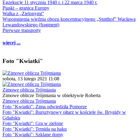
Egzekucje 11 stycznia 1940 r. i 22 marca 1940 r.
Piaski – granica Europy
Walka z „Zielonymi”
Wspomnienia więźnia obozu koncentracyjnego „Stutthof” Wacława
Lewandowskiego (fragment)
Pierwsze transporty
więcej ...
Foto "Kwiatki"
sobota, 13 lutego 2021 11:08
Zimowe oblicza Trójmiasta
Zimowe oblicze Trójmiasta w obiektywie Roberta
Zimowe oblicza Trójmiasta
Foto "Kwiatki": Zima odwiedziła Pomorze
Foto "Kwiatki": Bursztynowy ołtarz w kościele św. Brygidy w
Gdańsku
Foto "Kwiatki": Gra w zielone
Foto "Kwiatki": Temida na haku
Foto "Kwiatki": Szklane domy