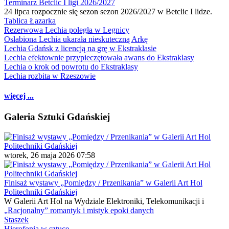
Terminarz Betclic I ligi 2026/2027
24 lipca rozpocznie się sezon sezon 2026/2027 w Betclic I lidze.
Tablica Łazarka
Rezerwowa Lechia poległa w Legnicy
Osłabiona Lechia ukarała nieskuteczną Arkę
Lechia Gdańsk z licencją na grę w Ekstraklasie
Lechia efektownie przypieczętowała awans do Ekstraklasy
Lechia o krok od powrotu do Ekstraklasy
Lechia rozbita w Rzeszowie
więcej ...
Galeria Sztuki Gdańskiej
wtorek, 26 maja 2026 07:58
Finisaż wystawy „Pomiędzy / Przenikania” w Galerii Art Hol
Politechniki Gdańskiej
W Galerii Art Hol na Wydziale Elektroniki, Telekomunikacji i
„Racjonalny” romantyk i mistyk epoki danych
Staszek
Hierofonia w sztuce