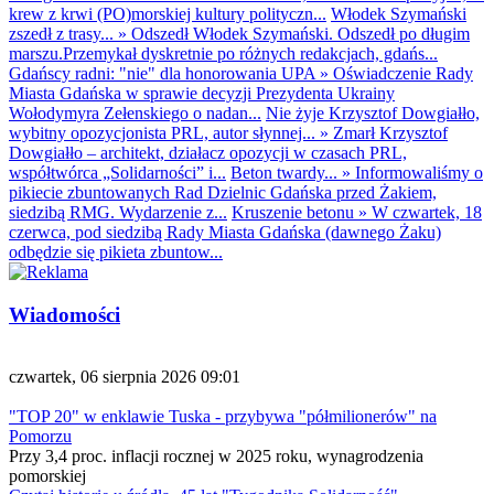
krew z krwi (PO)morskiej kultury polityczn...
Włodek Szymański
zszedł z trasy...
»
Odszedł Włodek Szymański. Odszedł po długim
marszu.Przemykał dyskretnie po różnych redakcjach, gdańs...
Gdańscy radni: "nie" dla honorowania UPA
»
Oświadczenie Rady
Miasta Gdańska w sprawie decyzji Prezydenta Ukrainy
Wołodymyra Zełenskiego o nadan...
Nie żyje Krzysztof Dowgiałło,
wybitny opozycjonista PRL, autor słynnej...
»
Zmarł Krzysztof
Dowgiałło – architekt, działacz opozycji w czasach PRL,
współtwórca „Solidarności” i...
Beton twardy...
»
Informowaliśmy o
pikiecie zbuntowanych Rad Dzielnic Gdańska przed Żakiem,
siedzibą RMG. Wydarzenie z...
Kruszenie betonu
»
W czwartek, 18
czerwca, pod siedzibą Rady Miasta Gdańska (dawnego Żaku)
odbędzie się pikieta zbuntow...
Wiadomości
czwartek, 06 sierpnia 2026 09:01
"TOP 20" w enklawie Tuska - przybywa "półmilionerów" na
Pomorzu
Przy 3,4 proc. inflacji rocznej w 2025 roku, wynagrodzenia
pomorskiej