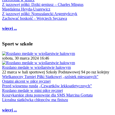
Z jazzowej półki: Dziki geniusz – Charles Mingus
Magdalena Heyda-Usarewicz
Z jazzowej półki: Nonszalancki Argentyńczyk
Zachować boskość - Wojciech Sęczawa
więcej ...
Sport w szkole
sobota, 30 marca 2024 16:46
Rozdano medale w wioślarstwie halowym
22 marca w hali sportowej Szkoły Podstawowej 94 po raz kolejny
Wielkanocny Turniej Piłki Siatkowej ,,szóstek mieszanych”
Ostatni akcent w piłce ręcznej
Przed wiosenną rundą „Czwartków lekkoatletycznych”
Rozdano medale w mini piłce ręcznej
Koszykarskie złota ponownie dla SMS Marcina Gortata
Licealna siatkówka chłopców ma finiszu
więcej ...