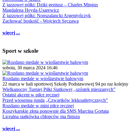
Z jazzowej półki: Dziki geniusz – Charles Mingus
Magdalena Heyda-Usarewicz
Z jazzowej półki: Nonszalancki Argentyńczyk
Zachować boskość - Wojciech Sęczawa
więcej ...
Sport w szkole
sobota, 30 marca 2024 16:46
Rozdano medale w wioślarstwie halowym
22 marca w hali sportowej Szkoły Podstawowej 94 po raz kolejny
Wielkanocny Turniej Piłki Siatkowej ,,szóstek mieszanych”
Ostatni akcent w piłce ręcznej
Przed wiosenną rundą „Czwartków lekkoatletycznych”
Rozdano medale w mini piłce ręcznej
Koszykarskie złota ponownie dla SMS Marcina Gortata
Licealna siatkówka chłopców ma finiszu
więcej ...