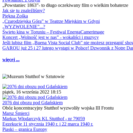
„Powstaniec 1863”- to długo oczekiwany film o wielkim bohaterze
Jak się tu znaleźliśmy?
Piękna Zośka
„Czarodziejska Góra” w Teatrze Miejskim w Gdyni
„WYZWOLENIE”...?
Święto kina w Toruniu – Festiwal EnergaCamerimage
Koncert „Wolność jest w nas” - wokaliści i muzycy
Jeśli lubisz film „Buena Vista Social Club” nie możesz przegapić s
GAROU już 25 i 27 lutego wystąpi w Polsce! Dzwonnik z Notre 
więcej ...
piątek, 16 września 2022 18:15
2076 dni obozu pod Gdańskiem
Obóz koncentracyjny Stutthof wyzwoliły wojska III Frontu
Marsz Śmierci
Markus Włodarczyk KL Stutthof - nr 79059
Egzekucje 11 stycznia 1940 r. i 22 marca 1940 r.
Piaski – granica Europy