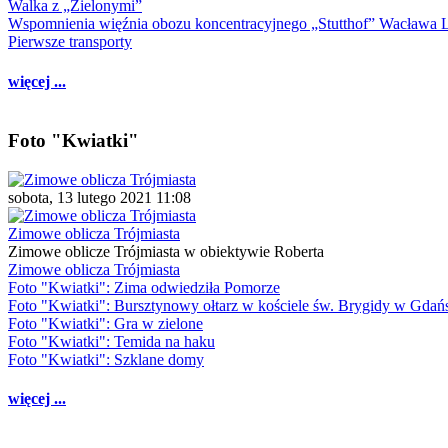
Walka z „Zielonymi”
Wspomnienia więźnia obozu koncentracyjnego „Stutthof” Wacława 
Pierwsze transporty
więcej ...
Foto "Kwiatki"
sobota, 13 lutego 2021 11:08
Zimowe oblicza Trójmiasta
Zimowe oblicze Trójmiasta w obiektywie Roberta
Zimowe oblicza Trójmiasta
Foto "Kwiatki": Zima odwiedziła Pomorze
Foto "Kwiatki": Bursztynowy ołtarz w kościele św. Brygidy w Gdań
Foto "Kwiatki": Gra w zielone
Foto "Kwiatki": Temida na haku
Foto "Kwiatki": Szklane domy
więcej ...