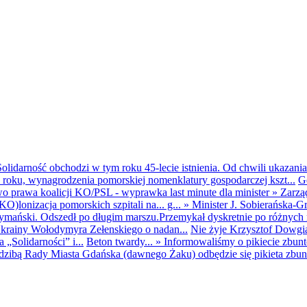
olidarność obchodzi w tym roku 45-lecie istnienia. Od chwili ukazania
25 roku, wynagrodzenia pomorskiej nomenklatury gospodarczej kszt...
G
o prawa koalicji KO/PSL - wyprawka last minute dla minister
»
Zarzą
O)lonizacja pomorskich szpitali na... g...
»
Minister J. Sobierańska-G
mański. Odszedł po długim marszu.Przemykał dyskretnie po różnych r
krainy Wołodymyra Zełenskiego o nadan...
Nie żyje Krzysztof Dowgiał
„Solidarności” i...
Beton twardy...
»
Informowaliśmy o pikiecie zbu
dzibą Rady Miasta Gdańska (dawnego Żaku) odbędzie się pikieta zbun