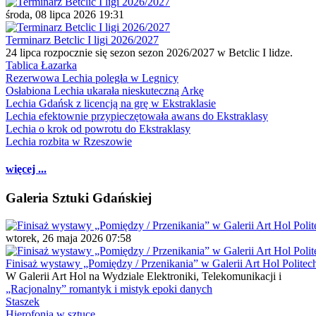
środa, 08 lipca 2026 19:31
Terminarz Betclic I ligi 2026/2027
24 lipca rozpocznie się sezon sezon 2026/2027 w Betclic I lidze.
Tablica Łazarka
Rezerwowa Lechia poległa w Legnicy
Osłabiona Lechia ukarała nieskuteczną Arkę
Lechia Gdańsk z licencją na grę w Ekstraklasie
Lechia efektownie przypieczętowała awans do Ekstraklasy
Lechia o krok od powrotu do Ekstraklasy
Lechia rozbita w Rzeszowie
więcej ...
Galeria Sztuki Gdańskiej
wtorek, 26 maja 2026 07:58
Finisaż wystawy „Pomiędzy / Przenikania” w Galerii Art Hol Politec
W Galerii Art Hol na Wydziale Elektroniki, Telekomunikacji i
„Racjonalny” romantyk i mistyk epoki danych
Staszek
Hierofonia w sztuce