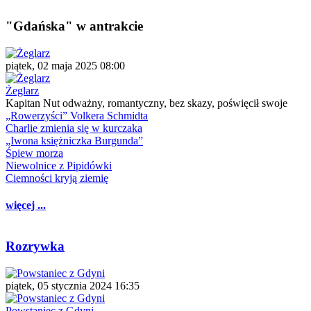
"Gdańska" w antrakcie
piątek, 02 maja 2025 08:00
Żeglarz
Kapitan Nut odważny, romantyczny, bez skazy, poświęcił swoje
„Rowerzyści” Volkera Schmidta
Charlie zmienia się w kurczaka
„Iwona księżniczka Burgunda”
Śpiew morza
Niewolnice z Pipidówki
Ciemności kryją ziemię
więcej ...
Rozrywka
piątek, 05 stycznia 2024 16:35
Powstaniec z Gdyni