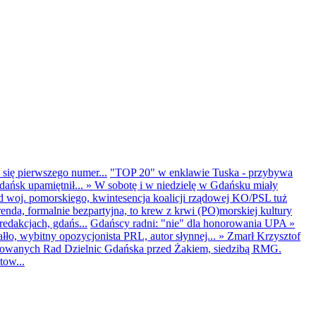
 się pierwszego numer...
"TOP 20" w enklawie Tuska - przybywa
dańsk upamiętnił...
»
W sobotę i w niedzielę w Gdańsku miały
d woj. pomorskiego, kwintesencja koalicji rządowej KO/PSL tuż
renda, formalnie bezpartyjna, to krew z krwi (PO)morskiej kultury
edakcjach, gdańs...
Gdańscy radni: "nie" dla honorowania UPA
»
ło, wybitny opozycjonista PRL, autor słynnej...
»
Zmarł Krzysztof
ntowanych Rad Dzielnic Gdańska przed Żakiem, siedzibą RMG.
tow...