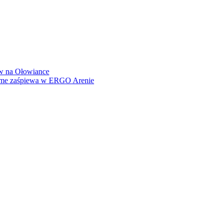
how na Ołowiance
Dame zaśpiewa w ERGO Arenie