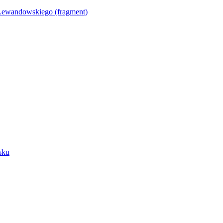
Lewandowskiego (fragment)
sku