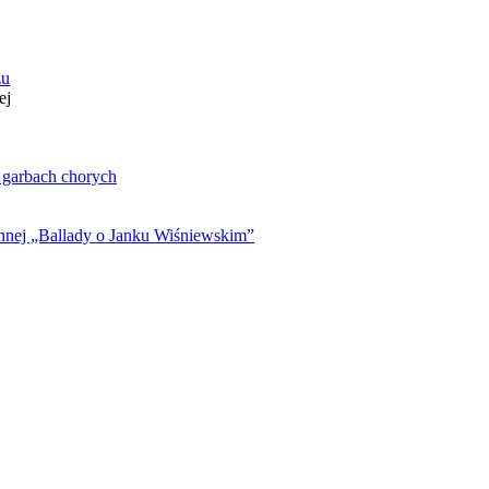
zu
ej
. garbach chorych
ynnej „Ballady o Janku Wiśniewskim”