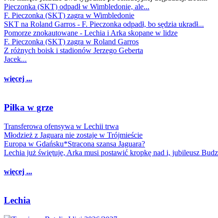
Pieczonka (SKT) odpadł w Wimbledonie, ale...
F. Pieczonka (SKT) zagra w Wimbledonie
SKT na Roland Garros - F. Pieczonka odpadł, bo sędzia ukradł...
Pomorze znokautowane - Lechia i Arka skopane w lidze
F. Pieczonka (SKT) zagra w Roland Garros
Z różnych boisk i stadionów Jerzego Geberta
Jacek...
więcej ...
Piłka w grze
Transferowa ofensywa w Lechii trwa
Młodzież z Jaguara nie zostaje w Trójmieście
Europa w Gdańsku*Stracona szansa Jaguara?
Lechia już świętuje, Arka musi postawić kropkę nad i, jubileusz Bud
więcej ...
Lechia