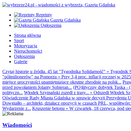
Reprinty
Gazeta Gdańska
Ogłoszenia
Strona główna
Sport
Motoryzacja
Nieruchomości
Ogłoszenia
Galerie
Czytaj historię u źródła. 45 lat "Tygodnika Solidarność"
»
Tygodnik S
"półmilionerów" na Pomorzu
»
Przy 3,4 proc. inflacji rocznej w 20
miejsce uroczystości upamiętniające okrutne zbrodnie na polsk...
Praw
przed powołaniem Jolanty Sobieran...
(PO)lityczny dobytek Tuska - (K
polityczn...
Włodek Szymański zszedł z trasy...
»
Odszedł Włodek Szy
Oświadczenie Rady Miasta Gdańska w sprawie decyzji Prezydenta U
Dowgiałło – architekt, działacz opozycji w czasach PRL, współtwórca 
Wydarzenie z...
Kruszenie betonu
»
W czwartek, 18 czerwca, pod sie
Wiadomości