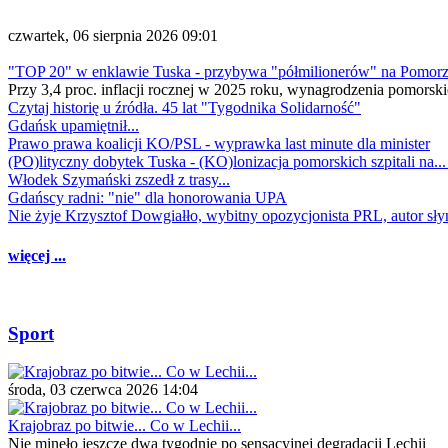
czwartek, 06 sierpnia 2026 09:01
"TOP 20" w enklawie Tuska - przybywa "półmilionerów" na Pomor
Przy 3,4 proc. inflacji rocznej w 2025 roku, wynagrodzenia pomorski
Czytaj historię u źródła. 45 lat "Tygodnika Solidarność"
Gdańsk upamiętnił...
Prawo prawa koalicji KO/PSL - wyprawka last minute dla minister
(PO)lityczny dobytek Tuska - (KO)lonizacja pomorskich szpitali na..
Włodek Szymański zszedł z trasy...
Gdańscy radni: "nie" dla honorowania UPA
Nie żyje Krzysztof Dowgiałło, wybitny opozycjonista PRL, autor sł
więcej ...
Sport
środa, 03 czerwca 2026 14:04
Krajobraz po bitwie... Co w Lechii...
Nie minęło jeszcze dwa tygodnie po sensacyjnej degradacji Lechii