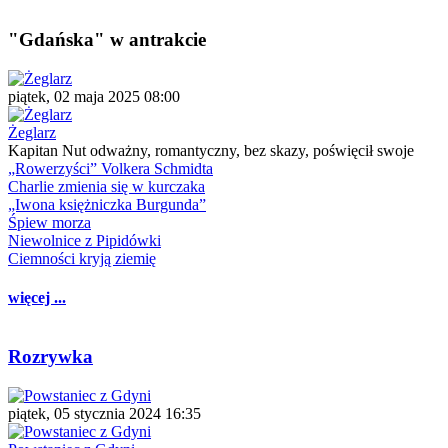
"Gdańska" w antrakcie
piątek, 02 maja 2025 08:00
Żeglarz
Kapitan Nut odważny, romantyczny, bez skazy, poświęcił swoje
„Rowerzyści” Volkera Schmidta
Charlie zmienia się w kurczaka
„Iwona księżniczka Burgunda”
Śpiew morza
Niewolnice z Pipidówki
Ciemności kryją ziemię
więcej ...
Rozrywka
piątek, 05 stycznia 2024 16:35