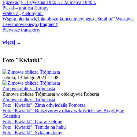
Egzekucje 11 stycznia 1940 r. i 22 marca 1940 r.
Piaski – granica Europy
Walka z „Zielonymi”
Wspomnienia więźnia obozu koncentracyjnego „Stutthof” Wacława
Lewandowskiego (fragment)
Pierwsze transporty
więcej ...
Foto "Kwiatki"
sobota, 13 lutego 2021 11:08
Zimowe oblicza Trójmiasta
Zimowe oblicze Trójmiasta w obiektywie Roberta
Zimowe oblicza Trójmiasta
Foto "Kwiatki": Zima odwiedziła Pomorze
Foto "Kwiatki": Bursztynowy ołtarz w kościele św. Brygidy w
Gdańsku
Foto "Kwiatki": Gra w zielone
Foto "Kwiatki": Temida na haku
Foto "Kwiatki": Szklane domy