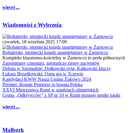
więcej ...
Wiadomości z Wybrzeża
czwartek, 18 września 2025 17:09
Bohaterski, niemiecki ksiądz upamiętniony w Żarnowcu
Kompleks klasztorno-kościelny w Żarnowcu to perła północnych
Zapomniany cmentarz, tajemnicze zgony pacjentów
Debata w Szemudzie: Dołkowski pyta, Kalkowski kluczy
Łukasz Brządkowski: Ostra gra w Tczewie
Kandydaci KWW Nasza Gmina Żukowo 2024
Premier: Bogate Pomorze to bogata Polska
XXVI Mistrzostwa Rumi w sztafetach olimpijskich
Grupa „Odkrywców” z SP nr 10 w Rumi poznaje tajniki nauki
więcej ...
Malbork