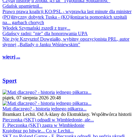
Czytaj historię u źródła. 45 lat "Tygodnika Solidarność"
Gdańsk upamiętnił...
Prawo prawa koalicji KO/PSL - wyprawka last minute dla minister
(PO)lityczny dobytek Tuska - (KO)lonizacja pomorskich szpitali
na... garbach chorych
Włodek Szymański zszedł z trasy...
Gdańscy radni: "nie" dla honorowania UPA
Nie żyje Krzysztof Dowgiałło, wybitny opozycjonista PRL, autor
słynnej „Ballady o Janku Wiśniewskim”
więcej ...
Sport
piątek, 07 sierpnia 2026 20:48
Mati dlaczego? - historia jednego piłkarza...
Bramkarz Lechii. Od A-klasy do Ekstraklasy. Współtwórca historii
Pieczonka (SKT) odpadł w Wimbledonie, ale...
F. Pieczonka (SKT) zagra w Wimbledonie
Krajobraz po bitwie... Co w Lechii...
SKT na Roland Garros - F. Pieczonka odpadł, bo sędzia ukradł...