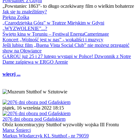
Powstaniec z Gdyni
„Powstaniec 1863”- to długo oczekiwany film o wielkim bohaterze
Jak się tu znaleźliśmy?
Piękna Zośka
„Czarodziejska Góra” w Teatrze Miejskim w Gdyni
„WYZWOLENIE”...?
Święto kina w Toruniu – Festiwal EnergaCamerimage
Koncert „Wolność jest w nas” - wokaliści i muzycy
Jeśli lubisz film „Buena Vista Social Club” nie możesz przegapić
show na Ołowiance
GAROU już 25 i 27 lutego wystąpi w Polsce! Dzwonnik z Notre
Dame zaśpiewa w ERGO Arenie
więcej ...
piątek, 16 września 2022 18:15
2076 dni obozu pod Gdańskiem
Obóz koncentracyjny Stutthof wyzwoliły wojska III Frontu
Marsz Śmierci
Markus Włodarczyk KL Stutthof - nr 79059