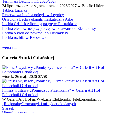
Terminarz Betclic I ligi 2026/2027
24 lipca rozpocznie się sezon sezon 2026/2027 w Betclic I lidze.
Tablica Łazarka
Rezerwowa Lechia poległa w Legnicy
Osłabiona Lechia ukarała nieskuteczną Arkę
Lechia Gdańsk z licencją na grę w Ekstraklasie
Lechia efektownie przypieczętowała awans do Ekstraklasy
Lechia o krok od powrotu do Ekstraklasy
Lechia rozbita w Rzeszowie
więcej ...
Galeria Sztuki Gdańskiej
wtorek, 26 maja 2026 07:58
Finisaż wystawy „Pomiędzy / Przenikania” w Galerii Art Hol
Politechniki Gdańskiej
W Galerii Art Hol na Wydziale Elektroniki, Telekomunikacji i
„Racjonalny” romantyk i mistyk epoki danych
Staszek
Hierofonia w sztuce