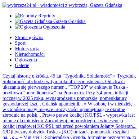
Reprinty
Gazeta Gdańska
Ogłoszenia
Strona główna
Sport
Motoryzacja
Nieruchomości
Ogłoszenia
Galerie
Czytaj historię u źródła. 45 lat "Tygodnika Solidarność"
»
Tygodnik
Solidarność obchodzi w tym roku 45-lecie istnienia. Od chwili
ukazania się pierwszego numer...
"TOP 20" w enklawie Tuska -
przybywa "półmilionerów" na Pomorzu
»
Przy 3,4 proc. inflacji
rocznej w 2025 roku, wynagrodzenia pomorskiej nomenklatury
gospodarczej kszt...
Gdańsk upamiętnił...
»
W sobotę i w niedzielę
w Gdańsku miały miejsce uroczystości upamiętniające okrutne
zbrodnie na polsk...
Prawo prawa koalicji KO/PSL - wyprawka last
minute dla minister
»
Zarząd woj. pomorskiego, kwintesencja
koalicji rządowej KO/PSL tuż przed powołaniem Jolanty Sobieran...
(PO)lityczny dobytek Tuska - (KO)lonizacja pomorskich szpitali
na... g...
»
Minister J. Sobierańska-Grenda, formalnie bezpartyjna, to