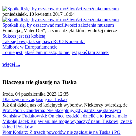
poniedziałek, 10 kwietnia 2017 18:04
Spotkali się, by oszacować możliwości założenia muzeum
Fundacja „Mater Dei”, ta sama dzięki której w dużej mierze
Sukces jest (z) kobietą
Tak się bawi, tak się bawi ROD Kopernik!
Malbork w Europarlamencie
To nie jest jakieś tam miasto, to nie jest jakiś tam zamek
więcej ...
Dlaczego nie głosuję na Tuska
środa, 04 października 2023 12:35
Dlaczego nie zagłosuję na Tuska?
Już dni dzielą nas od kolejnych wyborów. Niektórzy twierdzą, że
Prof. Piotr Czauderna: Nie akceptuję, gdy gardzi się słabszym
Stanisław Fudakowski: On chce rządzić i dzielić a to jest za mało
Mikołaj Jacek Kujawian: nie mogę wybaczyć panu Tuskowi, że tak
skłócił Polaków
Piotr Kotlarz: Z trzech powodów nie zagłosuję na Tuska i PO