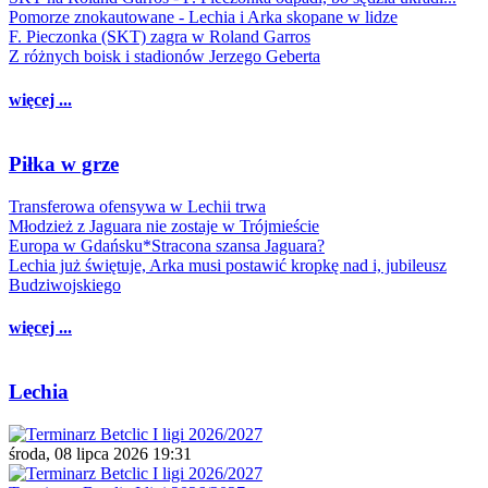
Pomorze znokautowane - Lechia i Arka skopane w lidze
F. Pieczonka (SKT) zagra w Roland Garros
Z różnych boisk i stadionów Jerzego Geberta
więcej ...
Piłka w grze
Transferowa ofensywa w Lechii trwa
Młodzież z Jaguara nie zostaje w Trójmieście
Europa w Gdańsku*Stracona szansa Jaguara?
Lechia już świętuje, Arka musi postawić kropkę nad i, jubileusz
Budziwojskiego
więcej ...
Lechia
środa, 08 lipca 2026 19:31