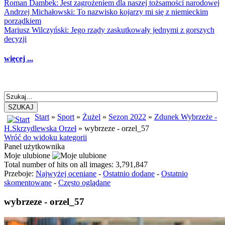
Roman Dambek: Jest zagrożeniem dla naszej tożsamości narodowej
Andrzej Michałowski: To nazwisko kojarzy mi się z niemieckim
porządkiem
Mariusz Wilczyński: Jego rządy zaskutkowały jednymi z gorszych
decyzji
więcej ...
SZUKAJ
Start
»
Sport
»
Żużel
»
Sezon 2022
»
Zdunek Wybrzeże -
H.Skrzydlewska Orzeł
» wybrzeze - orzel_57
Wróć do widoku kategorii
Panel użytkownika
Moje ulubione
Total number of hits on all images: 3,791,847
Przeboje:
Najwyżej oceniane
-
Ostatnio dodane
-
Ostatnio
skomentowane
-
Często oglądane
wybrzeze - orzel_57