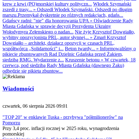
krew z krwi (PO)morskiej kultury polityczn...
Włodek Szymański
zszedł z trasy...
»
Odszedł Włodek Szymański. Odszedł po długim
marszu.Przemykał dyskretnie po różnych redakcjach, gdańs...
Gdańscy radni: "nie" dla honorowania UPA
»
Oświadczenie Rady
Miasta Gdańska w sprawie decyzji Prezydenta Ukrainy
Wołodymyra Zełenskiego o nadan...
Nie żyje Krzysztof Dowgiałło,
wybitny opozycjonista PRL, autor słynnej...
»
Zmarł Krzysztof
Dowgiałło – architekt, działacz opozycji w czasach PRL,
współtwórca „Solidarności” i...
Beton twardy...
»
Informowaliśmy o
pikiecie zbuntowanych Rad Dzielnic Gdańska przed Żakiem,
siedzibą RMG. Wydarzenie z...
Kruszenie betonu
»
W czwartek, 18
czerwca, pod siedzibą Rady Miasta Gdańska (dawnego Żaku)
odbędzie się pikieta zbuntow...
Wiadomości
czwartek, 06 sierpnia 2026 09:01
"TOP 20" w enklawie Tuska - przybywa "półmilionerów" na
Pomorzu
Przy 3,4 proc. inflacji rocznej w 2025 roku, wynagrodzenia
pomorskiej