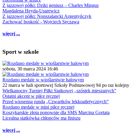
Z jazzowej półki: Dziki geniusz – Charles Mingus
Magdalena Heyda-Usarewicz
Z jazzowej półki: Nonszalancki Argentyńczyk
Zachować boskość - Wojciech Sęczawa
więcej ...
Sport w szkole
sobota, 30 marca 2024 16:46
Rozdano medale w wioślarstwie halowym
22 marca w hali sportowej Szkoły Podstawowej 94 po raz kolejny
Wielkanocny Turniej Piłki Siatkowej ,,szóstek mieszanych”
Ostatni akcent w piłce ręcznej
Przed wiosenną rundą „Czwartków lekkoatletycznych”
Rozdano medale w mini piłce ręcznej
Koszykarskie złota ponownie dla SMS Marcina Gortata
Licealna siatkówka chłopców ma finiszu
więcej ...