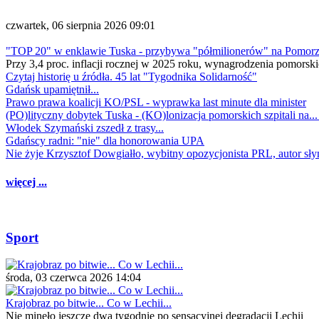
czwartek, 06 sierpnia 2026 09:01
"TOP 20" w enklawie Tuska - przybywa "półmilionerów" na Pomor
Przy 3,4 proc. inflacji rocznej w 2025 roku, wynagrodzenia pomorski
Czytaj historię u źródła. 45 lat "Tygodnika Solidarność"
Gdańsk upamiętnił...
Prawo prawa koalicji KO/PSL - wyprawka last minute dla minister
(PO)lityczny dobytek Tuska - (KO)lonizacja pomorskich szpitali na..
Włodek Szymański zszedł z trasy...
Gdańscy radni: "nie" dla honorowania UPA
Nie żyje Krzysztof Dowgiałło, wybitny opozycjonista PRL, autor sł
więcej ...
Sport
środa, 03 czerwca 2026 14:04
Krajobraz po bitwie... Co w Lechii...
Nie minęło jeszcze dwa tygodnie po sensacyjnej degradacji Lechii