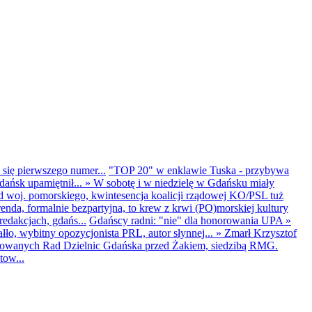
 się pierwszego numer...
"TOP 20" w enklawie Tuska - przybywa
dańsk upamiętnił...
»
W sobotę i w niedzielę w Gdańsku miały
d woj. pomorskiego, kwintesencja koalicji rządowej KO/PSL tuż
renda, formalnie bezpartyjna, to krew z krwi (PO)morskiej kultury
edakcjach, gdańs...
Gdańscy radni: "nie" dla honorowania UPA
»
ło, wybitny opozycjonista PRL, autor słynnej...
»
Zmarł Krzysztof
ntowanych Rad Dzielnic Gdańska przed Żakiem, siedzibą RMG.
tow...