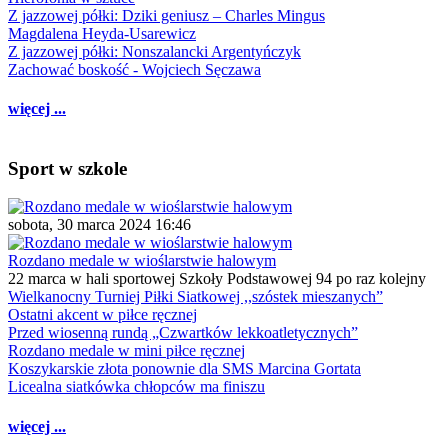
Z jazzowej półki: Dziki geniusz – Charles Mingus
Magdalena Heyda-Usarewicz
Z jazzowej półki: Nonszalancki Argentyńczyk
Zachować boskość - Wojciech Sęczawa
więcej ...
Sport w szkole
sobota, 30 marca 2024 16:46
Rozdano medale w wioślarstwie halowym
22 marca w hali sportowej Szkoły Podstawowej 94 po raz kolejny
Wielkanocny Turniej Piłki Siatkowej ,,szóstek mieszanych”
Ostatni akcent w piłce ręcznej
Przed wiosenną rundą „Czwartków lekkoatletycznych”
Rozdano medale w mini piłce ręcznej
Koszykarskie złota ponownie dla SMS Marcina Gortata
Licealna siatkówka chłopców ma finiszu
więcej ...