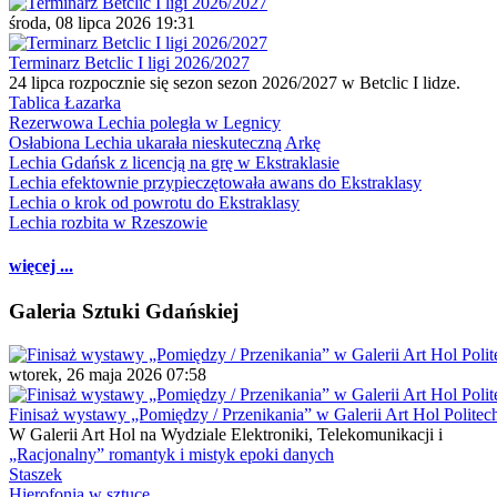
środa, 08 lipca 2026 19:31
Terminarz Betclic I ligi 2026/2027
24 lipca rozpocznie się sezon sezon 2026/2027 w Betclic I lidze.
Tablica Łazarka
Rezerwowa Lechia poległa w Legnicy
Osłabiona Lechia ukarała nieskuteczną Arkę
Lechia Gdańsk z licencją na grę w Ekstraklasie
Lechia efektownie przypieczętowała awans do Ekstraklasy
Lechia o krok od powrotu do Ekstraklasy
Lechia rozbita w Rzeszowie
więcej ...
Galeria Sztuki Gdańskiej
wtorek, 26 maja 2026 07:58
Finisaż wystawy „Pomiędzy / Przenikania” w Galerii Art Hol Politec
W Galerii Art Hol na Wydziale Elektroniki, Telekomunikacji i
„Racjonalny” romantyk i mistyk epoki danych
Staszek
Hierofonia w sztuce