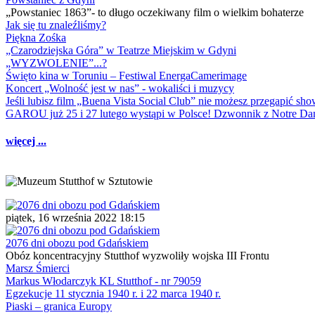
„Powstaniec 1863”- to długo oczekiwany film o wielkim bohaterze
Jak się tu znaleźliśmy?
Piękna Zośka
„Czarodziejska Góra” w Teatrze Miejskim w Gdyni
„WYZWOLENIE”...?
Święto kina w Toruniu – Festiwal EnergaCamerimage
Koncert „Wolność jest w nas” - wokaliści i muzycy
Jeśli lubisz film „Buena Vista Social Club” nie możesz przegapić s
GAROU już 25 i 27 lutego wystąpi w Polsce! Dzwonnik z Notre 
więcej ...
piątek, 16 września 2022 18:15
2076 dni obozu pod Gdańskiem
Obóz koncentracyjny Stutthof wyzwoliły wojska III Frontu
Marsz Śmierci
Markus Włodarczyk KL Stutthof - nr 79059
Egzekucje 11 stycznia 1940 r. i 22 marca 1940 r.
Piaski – granica Europy