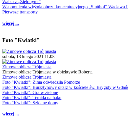
Walka z „Zielonymi”
Wspomnienia więźnia obozu koncentracyjnego „Stutthof” Wacława 
Pierwsze transporty
więcej ...
Foto "Kwiatki"
sobota, 13 lutego 2021 11:08
Zimowe oblicza Trójmiasta
Zimowe oblicze Trójmiasta w obiektywie Roberta
Zimowe oblicza Trójmiasta
Foto "Kwiatki": Zima odwiedziła Pomorze
Foto "Kwiatki": Bursztynowy ołtarz w kościele św. Brygidy w Gdań
Foto "Kwiatki": Gra w zielone
Foto "Kwiatki": Temida na haku
Foto "Kwiatki": Szklane domy
więcej ...