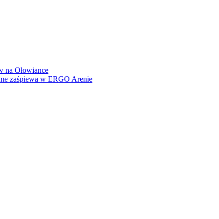
how na Ołowiance
Dame zaśpiewa w ERGO Arenie