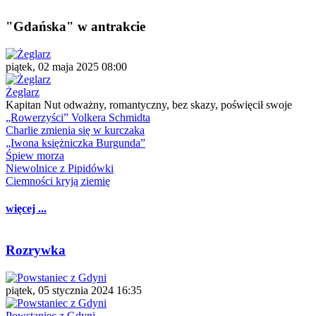
"Gdańska" w antrakcie
piątek, 02 maja 2025 08:00
Żeglarz
Kapitan Nut odważny, romantyczny, bez skazy, poświęcił swoje
„Rowerzyści” Volkera Schmidta
Charlie zmienia się w kurczaka
„Iwona księżniczka Burgunda”
Śpiew morza
Niewolnice z Pipidówki
Ciemności kryją ziemię
więcej ...
Rozrywka
piątek, 05 stycznia 2024 16:35
Powstaniec z Gdyni