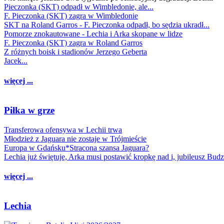
Pieczonka (SKT) odpadł w Wimbledonie, ale...
F. Pieczonka (SKT) zagra w Wimbledonie
SKT na Roland Garros - F. Pieczonka odpadł, bo sędzia ukradł...
Pomorze znokautowane - Lechia i Arka skopane w lidze
F. Pieczonka (SKT) zagra w Roland Garros
Z różnych boisk i stadionów Jerzego Geberta
Jacek...
więcej ...
Piłka w grze
Transferowa ofensywa w Lechii trwa
Młodzież z Jaguara nie zostaje w Trójmieście
Europa w Gdańsku*Stracona szansa Jaguara?
Lechia już świętuje, Arka musi postawić kropkę nad i, jubileusz Bud
więcej ...
Lechia