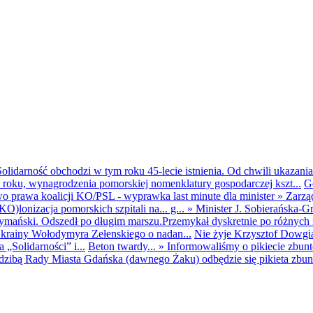
olidarność obchodzi w tym roku 45-lecie istnienia. Od chwili ukazania
25 roku, wynagrodzenia pomorskiej nomenklatury gospodarczej kszt...
G
o prawa koalicji KO/PSL - wyprawka last minute dla minister
»
Zarzą
O)lonizacja pomorskich szpitali na... g...
»
Minister J. Sobierańska-G
mański. Odszedł po długim marszu.Przemykał dyskretnie po różnych r
krainy Wołodymyra Zełenskiego o nadan...
Nie żyje Krzysztof Dowgiał
„Solidarności” i...
Beton twardy...
»
Informowaliśmy o pikiecie zbu
dzibą Rady Miasta Gdańska (dawnego Żaku) odbędzie się pikieta zbun