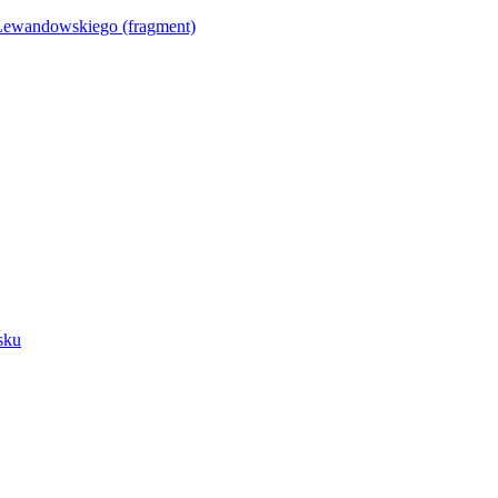
Lewandowskiego (fragment)
sku