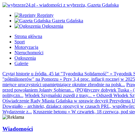
Reprinty
Gazeta Gdańska
Ogłoszenia
Strona główna
Sport
Motoryzacja
Nieruchomości
Ogłoszenia
Galerie
Czytaj historię u źródła. 45 lat "Tygodnika Solidarność"
»
Tygodnik S
"półmilionerów" na Pomorzu
»
Przy 3,4 proc. inflacji rocznej w 20
miejsce uroczystości upamiętniające okrutne zbrodnie na polsk...
Praw
przed powołaniem Jolanty Sobieran...
(PO)lityczny dobytek Tuska - (K
polityczn...
Włodek Szymański zszedł z trasy...
»
Odszedł Włodek Szy
Oświadczenie Rady Miasta Gdańska w sprawie decyzji Prezydenta U
Dowgiałło – architekt, działacz opozycji w czasach PRL, współtwórca 
Wydarzenie z...
Kruszenie betonu
»
W czwartek, 18 czerwca, pod sie
Wiadomości