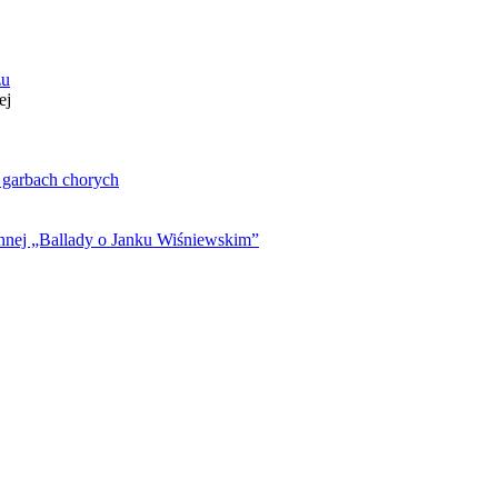
zu
ej
. garbach chorych
ynnej „Ballady o Janku Wiśniewskim”