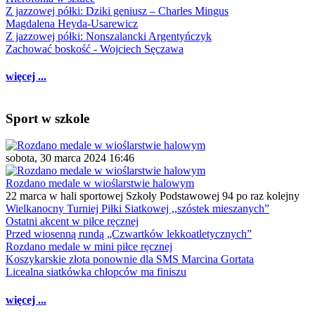
Z jazzowej półki: Dziki geniusz – Charles Mingus
Magdalena Heyda-Usarewicz
Z jazzowej półki: Nonszalancki Argentyńczyk
Zachować boskość - Wojciech Sęczawa
więcej ...
Sport w szkole
sobota, 30 marca 2024 16:46
Rozdano medale w wioślarstwie halowym
22 marca w hali sportowej Szkoły Podstawowej 94 po raz kolejny
Wielkanocny Turniej Piłki Siatkowej ,,szóstek mieszanych”
Ostatni akcent w piłce ręcznej
Przed wiosenną rundą „Czwartków lekkoatletycznych”
Rozdano medale w mini piłce ręcznej
Koszykarskie złota ponownie dla SMS Marcina Gortata
Licealna siatkówka chłopców ma finiszu
więcej ...