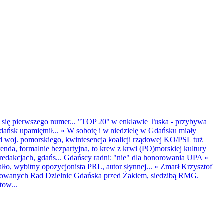
 się pierwszego numer...
"TOP 20" w enklawie Tuska - przybywa
dańsk upamiętnił...
»
W sobotę i w niedzielę w Gdańsku miały
d woj. pomorskiego, kwintesencja koalicji rządowej KO/PSL tuż
renda, formalnie bezpartyjna, to krew z krwi (PO)morskiej kultury
edakcjach, gdańs...
Gdańscy radni: "nie" dla honorowania UPA
»
ło, wybitny opozycjonista PRL, autor słynnej...
»
Zmarł Krzysztof
ntowanych Rad Dzielnic Gdańska przed Żakiem, siedzibą RMG.
tow...