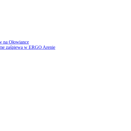
how na Ołowiance
Dame zaśpiewa w ERGO Arenie