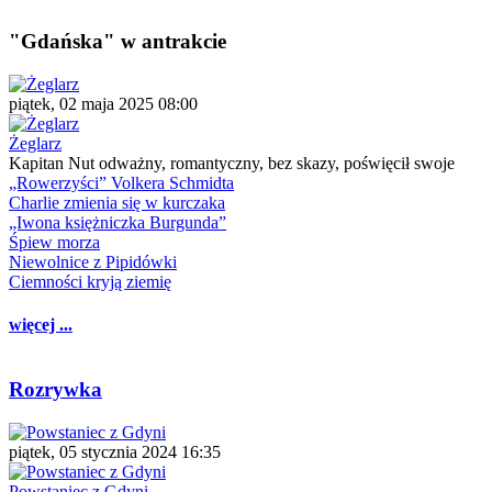
"Gdańska" w antrakcie
piątek, 02 maja 2025 08:00
Żeglarz
Kapitan Nut odważny, romantyczny, bez skazy, poświęcił swoje
„Rowerzyści” Volkera Schmidta
Charlie zmienia się w kurczaka
„Iwona księżniczka Burgunda”
Śpiew morza
Niewolnice z Pipidówki
Ciemności kryją ziemię
więcej ...
Rozrywka
piątek, 05 stycznia 2024 16:35
Powstaniec z Gdyni