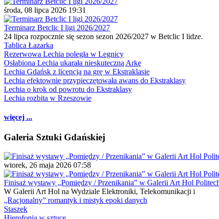
środa, 08 lipca 2026 19:31
Terminarz Betclic I ligi 2026/2027
24 lipca rozpocznie się sezon sezon 2026/2027 w Betclic I lidze.
Tablica Łazarka
Rezerwowa Lechia poległa w Legnicy
Osłabiona Lechia ukarała nieskuteczną Arkę
Lechia Gdańsk z licencją na grę w Ekstraklasie
Lechia efektownie przypieczętowała awans do Ekstraklasy
Lechia o krok od powrotu do Ekstraklasy
Lechia rozbita w Rzeszowie
więcej ...
Galeria Sztuki Gdańskiej
wtorek, 26 maja 2026 07:58
Finisaż wystawy „Pomiędzy / Przenikania” w Galerii Art Hol Politec
W Galerii Art Hol na Wydziale Elektroniki, Telekomunikacji i
„Racjonalny” romantyk i mistyk epoki danych
Staszek
Hierofonia w sztuce