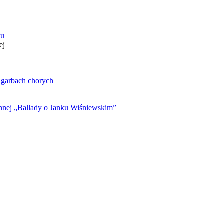
zu
ej
. garbach chorych
ynnej „Ballady o Janku Wiśniewskim”