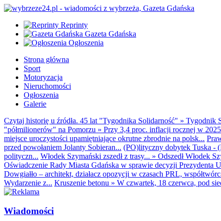
Reprinty
Gazeta Gdańska
Ogłoszenia
Strona główna
Sport
Motoryzacja
Nieruchomości
Ogłoszenia
Galerie
Czytaj historię u źródła. 45 lat "Tygodnika Solidarność"
»
Tygodnik S
"półmilionerów" na Pomorzu
»
Przy 3,4 proc. inflacji rocznej w 20
miejsce uroczystości upamiętniające okrutne zbrodnie na polsk...
Praw
przed powołaniem Jolanty Sobieran...
(PO)lityczny dobytek Tuska - (K
polityczn...
Włodek Szymański zszedł z trasy...
»
Odszedł Włodek Szy
Oświadczenie Rady Miasta Gdańska w sprawie decyzji Prezydenta U
Dowgiałło – architekt, działacz opozycji w czasach PRL, współtwórca 
Wydarzenie z...
Kruszenie betonu
»
W czwartek, 18 czerwca, pod sie
Wiadomości