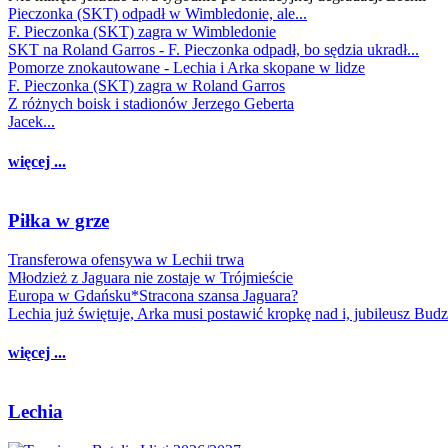
Pieczonka (SKT) odpadł w Wimbledonie, ale...
F. Pieczonka (SKT) zagra w Wimbledonie
SKT na Roland Garros - F. Pieczonka odpadł, bo sędzia ukradł...
Pomorze znokautowane - Lechia i Arka skopane w lidze
F. Pieczonka (SKT) zagra w Roland Garros
Z różnych boisk i stadionów Jerzego Geberta
Jacek...
więcej ...
Piłka w grze
Transferowa ofensywa w Lechii trwa
Młodzież z Jaguara nie zostaje w Trójmieście
Europa w Gdańsku*Stracona szansa Jaguara?
Lechia już świętuje, Arka musi postawić kropkę nad i, jubileusz Bud
więcej ...
Lechia