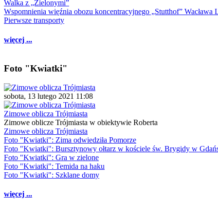
Walka z „Zielonymi”
Wspomnienia więźnia obozu koncentracyjnego „Stutthof” Wacława 
Pierwsze transporty
więcej ...
Foto "Kwiatki"
sobota, 13 lutego 2021 11:08
Zimowe oblicza Trójmiasta
Zimowe oblicze Trójmiasta w obiektywie Roberta
Zimowe oblicza Trójmiasta
Foto "Kwiatki": Zima odwiedziła Pomorze
Foto "Kwiatki": Bursztynowy ołtarz w kościele św. Brygidy w Gdań
Foto "Kwiatki": Gra w zielone
Foto "Kwiatki": Temida na haku
Foto "Kwiatki": Szklane domy
więcej ...