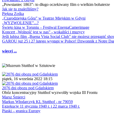
„Powstaniec 1863”- to długo oczekiwany film o wielkim bohaterze
Jak się tu znaleźliśmy?
Piękna Zośka
„Czarodziejska Góra” w Teatrze Miejskim w Gdyni
„WYZWOLENIE”...?
Święto kina w Toruniu – Festiwal EnergaCamerimage
Koncert „Wolność jest w nas” - wokaliści i muzycy
Jeśli lubisz film „Buena Vista Social Club” nie możesz przegapić s
GAROU już 25 i 27 lutego wystąpi w Polsce! Dzwonnik z Notre 
więcej ...
piątek, 16 września 2022 18:15
2076 dni obozu pod Gdańskiem
Obóz koncentracyjny Stutthof wyzwoliły wojska III Frontu
Marsz Śmierci
Markus Włodarczyk KL Stutthof - nr 79059
Egzekucje 11 stycznia 1940 r. i 22 marca 1940 r.
Piaski – granica Europy