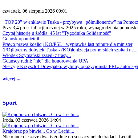
czwartek, 06 sierpnia 2026 09:01
"TOP 20" w enklawie Tuska - przybywa "półmilionerów" na Pomor
Przy 3,4 proc. inflacji rocznej w 2025 roku, wynagrodzenia pomorski
Czytaj historię u źródła. 45 lat "Tygodnika Solidarność"
Gdańsk upamiętnił...
Prawo prawa koalicji KO/PSL - wyprawka last minute dla minister
(PO)lityczny dobytek Tuska - (KO)lonizacja pomorskich szpitali na..
Włodek Szymański zszedł z trasy...
Gdańscy radni: "nie" dla honorowania UPA
Nie żyje Krzysztof Dowgiałło, wybitny opozycjonista PRL, autor sł
więcej ...
Sport
środa, 03 czerwca 2026 14:04
Krajobraz po bitwie... Co w Lechii...
Nie minęło jeszcze dwa tygodnie po sensacyjnej degradacji Lechii