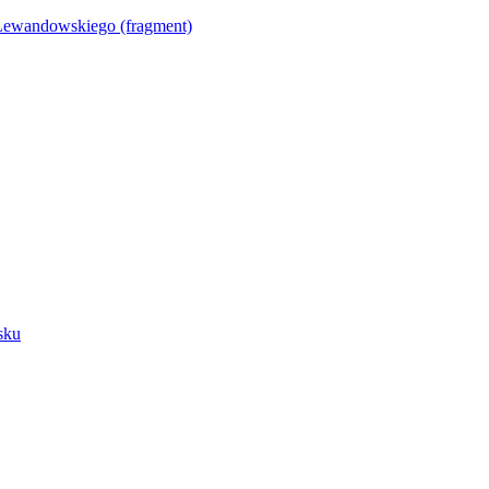
Lewandowskiego (fragment)
sku