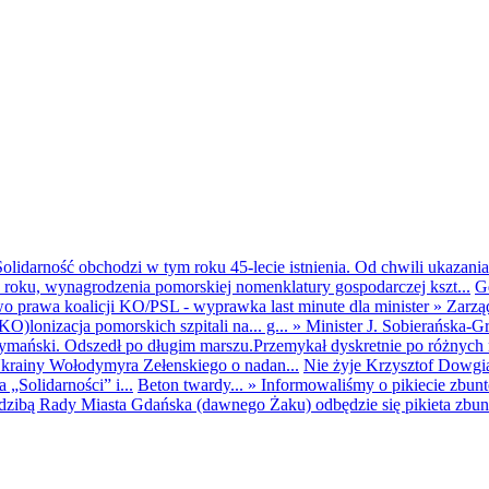
olidarność obchodzi w tym roku 45-lecie istnienia. Od chwili ukazania
25 roku, wynagrodzenia pomorskiej nomenklatury gospodarczej kszt...
G
o prawa koalicji KO/PSL - wyprawka last minute dla minister
»
Zarzą
O)lonizacja pomorskich szpitali na... g...
»
Minister J. Sobierańska-G
mański. Odszedł po długim marszu.Przemykał dyskretnie po różnych r
krainy Wołodymyra Zełenskiego o nadan...
Nie żyje Krzysztof Dowgiał
„Solidarności” i...
Beton twardy...
»
Informowaliśmy o pikiecie zbu
dzibą Rady Miasta Gdańska (dawnego Żaku) odbędzie się pikieta zbun