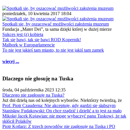
poniedziałek, 10 kwietnia 2017 18:04
Spotkali się, by oszacować możliwości założenia muzeum
Fundacja „Mater Dei”, ta sama dzięki której w dużej mierze
Sukces jest (z) kobietą
Tak się bawi, tak się bawi ROD Kopernik!
Malbork w Europarlamencie
To nie jest jakieś tam miasto, to nie jest jakiś tam zamek
więcej ...
Dlaczego nie głosuję na Tuska
środa, 04 października 2023 12:35
Dlaczego nie zagłosuję na Tuska?
Już dni dzielą nas od kolejnych wyborów. Niektórzy twierdzą, że
Prof. Piotr Czauderna: Nie akceptuję, gdy gardzi się słabszym
Stanisław Fudakowski: On chce rządzić i dzielić a to jest za mało
Mikołaj Jacek Kujawian: nie mogę wybaczyć panu Tuskowi, że tak
skłócił Polaków
Piotr Kotlarz: Z trzech powodów nie zagłosuję na Tuska i PO