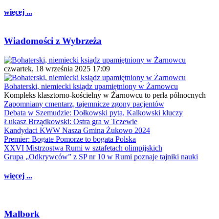
więcej ...
Wiadomości z Wybrzeża
czwartek, 18 września 2025 17:09
Bohaterski, niemiecki ksiądz upamiętniony w Żarnowcu
Kompleks klasztorno-kościelny w Żarnowcu to perła północnych
Zapomniany cmentarz, tajemnicze zgony pacjentów
Debata w Szemudzie: Dołkowski pyta, Kalkowski kluczy
Łukasz Brządkowski: Ostra gra w Tczewie
Kandydaci KWW Nasza Gmina Żukowo 2024
Premier: Bogate Pomorze to bogata Polska
XXVI Mistrzostwa Rumi w sztafetach olimpijskich
Grupa „Odkrywców” z SP nr 10 w Rumi poznaje tajniki nauki
więcej ...
Malbork