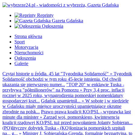
Reprinty
Gazeta Gdańska
Ogłoszenia
Strona główna
Sport
Motoryzacja
Nieruchomości
Ogłoszenia
Galerie
Czytaj historię u źródła. 45 lat "Tygodnika Solidarność"
»
Tygodnik
Solidarność obchodzi w tym roku 45-lecie istnienia. Od chwili
ukazania się pierwszego numer...
"TOP 20" w enklawie Tuska -
przybywa "półmilionerów" na Pomorzu
»
Przy 3,4 proc. inflacji
rocznej w 2025 roku, wynagrodzenia pomorskiej nomenklatury
gospodarczej kszt...
Gdańsk upamiętnił...
»
W sobotę i w niedzielę
w Gdańsku miały miejsce uroczystości upamiętniające okrutne
zbrodnie na polsk...
Prawo prawa koalicji KO/PSL - wyprawka last
minute dla minister
»
Zarząd woj. pomorskiego, kwintesencja
koalicji rządowej KO/PSL tuż przed powołaniem Jolanty Sobieran...
(PO)lityczny dobytek Tuska - (KO)lonizacja pomorskich szpitali
na... g...
»
Minister J. Sobierańska-Grenda, formalnie bezpartyjna, to