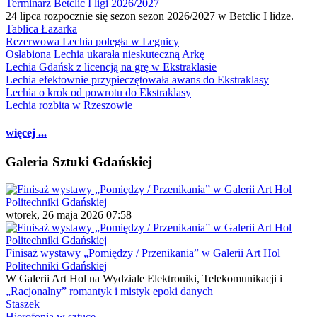
Terminarz Betclic I ligi 2026/2027
24 lipca rozpocznie się sezon sezon 2026/2027 w Betclic I lidze.
Tablica Łazarka
Rezerwowa Lechia poległa w Legnicy
Osłabiona Lechia ukarała nieskuteczną Arkę
Lechia Gdańsk z licencją na grę w Ekstraklasie
Lechia efektownie przypieczętowała awans do Ekstraklasy
Lechia o krok od powrotu do Ekstraklasy
Lechia rozbita w Rzeszowie
więcej ...
Galeria Sztuki Gdańskiej
wtorek, 26 maja 2026 07:58
Finisaż wystawy „Pomiędzy / Przenikania” w Galerii Art Hol
Politechniki Gdańskiej
W Galerii Art Hol na Wydziale Elektroniki, Telekomunikacji i
„Racjonalny” romantyk i mistyk epoki danych
Staszek
Hierofonia w sztuce