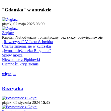
"Gdańska" w antrakcie
piątek, 02 maja 2025 08:00
Żeglarz
Kapitan Nut odważny, romantyczny, bez skazy, poświęcił swoje
„Rowerzyści” Volkera Schmidta
Charlie zmienia się w kurczaka
„Iwona księżniczka Burgunda”
Śpiew morza
Niewolnice z Pipidówki
Ciemności kryją ziemię
więcej ...
Rozrywka
piątek, 05 stycznia 2024 16:35