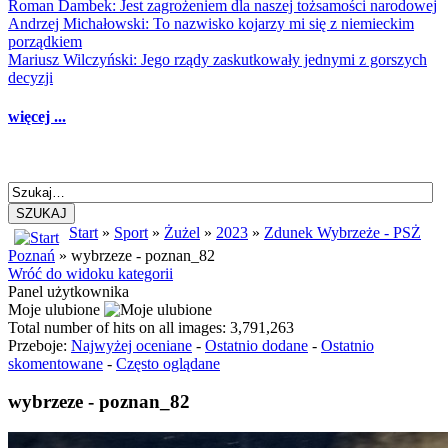
Roman Dambek: Jest zagrożeniem dla naszej tożsamości narodowej
Andrzej Michałowski: To nazwisko kojarzy mi się z niemieckim
porządkiem
Mariusz Wilczyński: Jego rządy zaskutkowały jednymi z gorszych
decyzji
więcej ...
SZUKAJ
Start
»
Sport
»
Żużel
»
2023
»
Zdunek Wybrzeże - PSŻ
Poznań
» wybrzeze - poznan_82
Wróć do widoku kategorii
Panel użytkownika
Moje ulubione
Total number of hits on all images: 3,791,263
Przeboje:
Najwyżej oceniane
-
Ostatnio dodane
-
Ostatnio
skomentowane
-
Często oglądane
wybrzeze - poznan_82