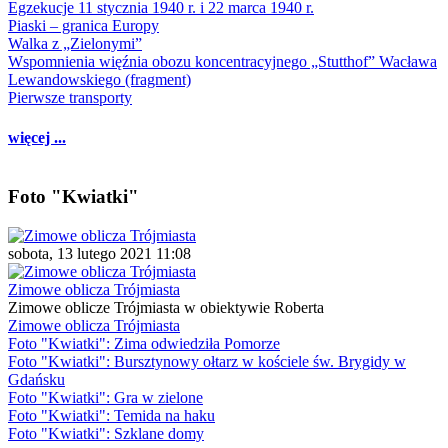
Egzekucje 11 stycznia 1940 r. i 22 marca 1940 r.
Piaski – granica Europy
Walka z „Zielonymi”
Wspomnienia więźnia obozu koncentracyjnego „Stutthof” Wacława
Lewandowskiego (fragment)
Pierwsze transporty
więcej ...
Foto "Kwiatki"
sobota, 13 lutego 2021 11:08
Zimowe oblicza Trójmiasta
Zimowe oblicze Trójmiasta w obiektywie Roberta
Zimowe oblicza Trójmiasta
Foto "Kwiatki": Zima odwiedziła Pomorze
Foto "Kwiatki": Bursztynowy ołtarz w kościele św. Brygidy w
Gdańsku
Foto "Kwiatki": Gra w zielone
Foto "Kwiatki": Temida na haku
Foto "Kwiatki": Szklane domy