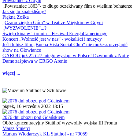
Powstaniec z Gdyni
„Powstaniec 1863”- to długo oczekiwany film o wielkim bohaterze
Jak się tu znaleźliśmy?
Piękna Zośka
„Czarodziejska Góra” w Teatrze Miejskim w Gdyni
„WYZWOLENIE”...?
Święto kina w Toruniu – Festiwal EnergaCamerimage
Koncert „Wolność jest w nas” - wokaliści i muzycy
Jeśli lubisz film „Buena Vista Social Club” nie możesz przegapić
show na Ołowiance
GAROU już 25 i 27 lutego wystąpi w Polsce! Dzwonnik z Notre
Dame zaśpiewa w ERGO Arenie
więcej ...
piątek, 16 września 2022 18:15
2076 dni obozu pod Gdańskiem
Obóz koncentracyjny Stutthof wyzwoliły wojska III Frontu
Marsz Śmierci
Markus Włodarczyk KL Stutthof - nr 79059