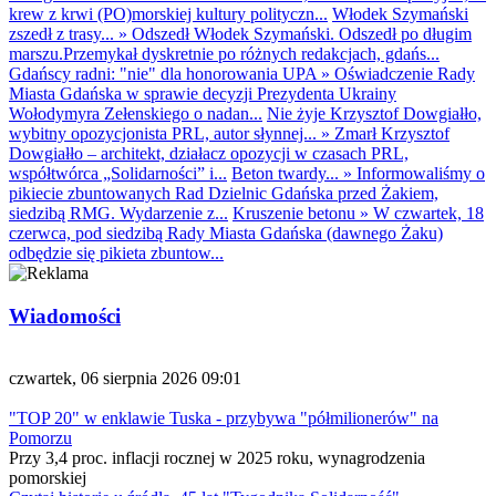
krew z krwi (PO)morskiej kultury polityczn...
Włodek Szymański
zszedł z trasy...
»
Odszedł Włodek Szymański. Odszedł po długim
marszu.Przemykał dyskretnie po różnych redakcjach, gdańs...
Gdańscy radni: "nie" dla honorowania UPA
»
Oświadczenie Rady
Miasta Gdańska w sprawie decyzji Prezydenta Ukrainy
Wołodymyra Zełenskiego o nadan...
Nie żyje Krzysztof Dowgiałło,
wybitny opozycjonista PRL, autor słynnej...
»
Zmarł Krzysztof
Dowgiałło – architekt, działacz opozycji w czasach PRL,
współtwórca „Solidarności” i...
Beton twardy...
»
Informowaliśmy o
pikiecie zbuntowanych Rad Dzielnic Gdańska przed Żakiem,
siedzibą RMG. Wydarzenie z...
Kruszenie betonu
»
W czwartek, 18
czerwca, pod siedzibą Rady Miasta Gdańska (dawnego Żaku)
odbędzie się pikieta zbuntow...
Wiadomości
czwartek, 06 sierpnia 2026 09:01
"TOP 20" w enklawie Tuska - przybywa "półmilionerów" na
Pomorzu
Przy 3,4 proc. inflacji rocznej w 2025 roku, wynagrodzenia
pomorskiej