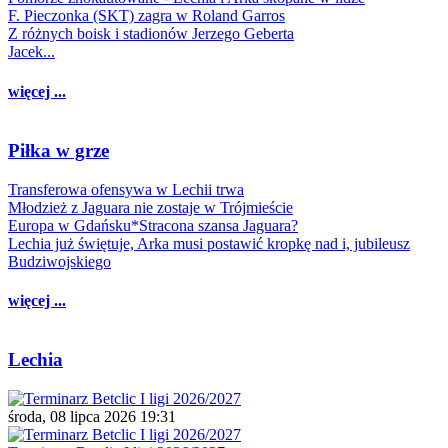
F. Pieczonka (SKT) zagra w Roland Garros
Z różnych boisk i stadionów Jerzego Geberta
Jacek...
więcej ...
Piłka w grze
Transferowa ofensywa w Lechii trwa
Młodzież z Jaguara nie zostaje w Trójmieście
Europa w Gdańsku*Stracona szansa Jaguara?
Lechia już świętuje, Arka musi postawić kropkę nad i, jubileusz
Budziwojskiego
więcej ...
Lechia
środa, 08 lipca 2026 19:31