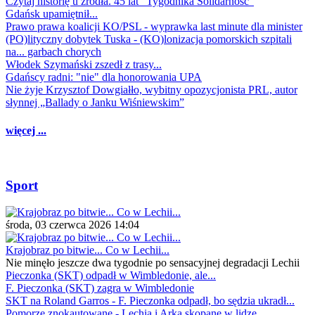
Czytaj historię u źródła. 45 lat "Tygodnika Solidarność"
Gdańsk upamiętnił...
Prawo prawa koalicji KO/PSL - wyprawka last minute dla minister
(PO)lityczny dobytek Tuska - (KO)lonizacja pomorskich szpitali
na... garbach chorych
Włodek Szymański zszedł z trasy...
Gdańscy radni: "nie" dla honorowania UPA
Nie żyje Krzysztof Dowgiałło, wybitny opozycjonista PRL, autor
słynnej „Ballady o Janku Wiśniewskim”
więcej ...
Sport
środa, 03 czerwca 2026 14:04
Krajobraz po bitwie... Co w Lechii...
Nie minęło jeszcze dwa tygodnie po sensacyjnej degradacji Lechii
Pieczonka (SKT) odpadł w Wimbledonie, ale...
F. Pieczonka (SKT) zagra w Wimbledonie
SKT na Roland Garros - F. Pieczonka odpadł, bo sędzia ukradł...
Pomorze znokautowane - Lechia i Arka skopane w lidze