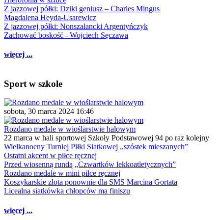
Z jazzowej półki: Dziki geniusz – Charles Mingus
Magdalena Heyda-Usarewicz
Z jazzowej półki: Nonszalancki Argentyńczyk
Zachować boskość - Wojciech Sęczawa
więcej ...
Sport w szkole
sobota, 30 marca 2024 16:46
Rozdano medale w wioślarstwie halowym
22 marca w hali sportowej Szkoły Podstawowej 94 po raz kolejny
Wielkanocny Turniej Piłki Siatkowej ,,szóstek mieszanych”
Ostatni akcent w piłce ręcznej
Przed wiosenną rundą „Czwartków lekkoatletycznych”
Rozdano medale w mini piłce ręcznej
Koszykarskie złota ponownie dla SMS Marcina Gortata
Licealna siatkówka chłopców ma finiszu
więcej ...