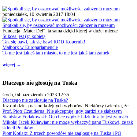
poniedziałek, 10 kwietnia 2017 18:04
Spotkali się, by oszacować możliwości założenia muzeum
Fundacja „Mater Dei”, ta sama dzięki której w dużej mierze
Sukces jest (z) kobietą
Tak się bawi, tak się bawi ROD Kopernik!
Malbork w Europarlamencie
To nie jest jakieś tam miasto, to nie jest jakiś tam zamek
więcej ...
Dlaczego nie głosuję na Tuska
środa, 04 października 2023 12:35
Dlaczego nie zagłosuję na Tuska?
Już dni dzielą nas od kolejnych wyborów. Niektórzy twierdzą, że
Prof. Piotr Czauderna: Nie akceptuję, gdy gardzi się słabszym
Stanisław Fudakowski: On chce rządzić i dzielić a to jest za mało
Mikołaj Jacek Kujawian: nie mogę wybaczyć panu Tuskowi, że tak
skłócił Polaków
Piotr Kotlarz: Z trzech powodów nie zagłosuję na Tuska i PO