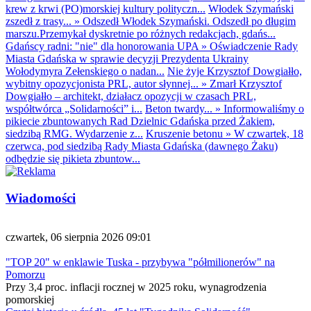
krew z krwi (PO)morskiej kultury polityczn...
Włodek Szymański
zszedł z trasy...
»
Odszedł Włodek Szymański. Odszedł po długim
marszu.Przemykał dyskretnie po różnych redakcjach, gdańs...
Gdańscy radni: "nie" dla honorowania UPA
»
Oświadczenie Rady
Miasta Gdańska w sprawie decyzji Prezydenta Ukrainy
Wołodymyra Zełenskiego o nadan...
Nie żyje Krzysztof Dowgiałło,
wybitny opozycjonista PRL, autor słynnej...
»
Zmarł Krzysztof
Dowgiałło – architekt, działacz opozycji w czasach PRL,
współtwórca „Solidarności” i...
Beton twardy...
»
Informowaliśmy o
pikiecie zbuntowanych Rad Dzielnic Gdańska przed Żakiem,
siedzibą RMG. Wydarzenie z...
Kruszenie betonu
»
W czwartek, 18
czerwca, pod siedzibą Rady Miasta Gdańska (dawnego Żaku)
odbędzie się pikieta zbuntow...
Wiadomości
czwartek, 06 sierpnia 2026 09:01
"TOP 20" w enklawie Tuska - przybywa "półmilionerów" na
Pomorzu
Przy 3,4 proc. inflacji rocznej w 2025 roku, wynagrodzenia
pomorskiej