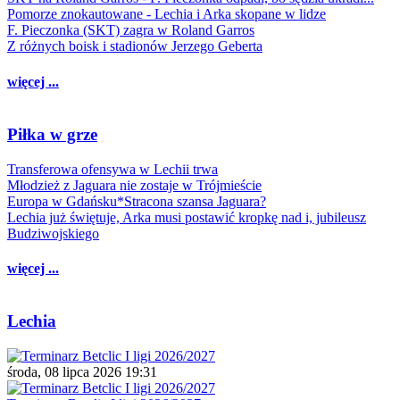
Pomorze znokautowane - Lechia i Arka skopane w lidze
F. Pieczonka (SKT) zagra w Roland Garros
Z różnych boisk i stadionów Jerzego Geberta
więcej ...
Piłka w grze
Transferowa ofensywa w Lechii trwa
Młodzież z Jaguara nie zostaje w Trójmieście
Europa w Gdańsku*Stracona szansa Jaguara?
Lechia już świętuje, Arka musi postawić kropkę nad i, jubileusz
Budziwojskiego
więcej ...
Lechia
środa, 08 lipca 2026 19:31