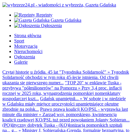
Reprinty
Gazeta Gdańska
Ogłoszenia
Strona główna
Sport
Motoryzacja
Nieruchomości
Ogłoszenia
Galerie
Czytaj historię u źródła. 45 lat "Tygodnika Solidarność"
»
Tygodnik
Solidarność obchodzi w tym roku 45-lecie istnienia. Od chwili
ukazania się pierwszego numer...
"TOP 20" w enklawie Tuska -
przybywa "półmilionerów" na Pomorzu
»
Przy 3,4 proc. inflacji
rocznej w 2025 roku, wynagrodzenia pomorskiej nomenklatury
gospodarczej kszt...
Gdańsk upamiętnił...
»
W sobotę i w niedzielę
w Gdańsku miały miejsce uroczystości upamiętniające okrutne
zbrodnie na polsk...
Prawo prawa koalicji KO/PSL - wyprawka last
minute dla minister
»
Zarząd woj. pomorskiego, kwintesencja
koalicji rządowej KO/PSL tuż przed powołaniem Jolanty Sobieran...
(PO)lityczny dobytek Tuska - (KO)lonizacja pomorskich szpitali
na... g...
»
Minister J. Sobierańska-Grenda, formalnie bezpartyjna, to