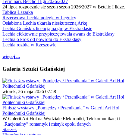
Terminarz Betclic I ligi 2026/2027
24 lipca rozpocznie się sezon sezon 2026/2027 w Betclic I lidze.
Tablica Łazarka
Rezerwowa Lechia poległa w Legnicy
Osłabiona Lechia ukarała nieskuteczną Arkę
Lechia Gdańsk z licencją na grę w Ekstraklasie
Lechia efektownie przypieczętowała awans do Ekstraklasy
Lechia o krok od powrotu do Ekstraklasy
Lechia rozbita w Rzeszowie
więcej ...
Galeria Sztuki Gdańskiej
wtorek, 26 maja 2026 07:58
Finisaż wystawy „Pomiędzy / Przenikania” w Galerii Art Hol
Politechniki Gdańskiej
W Galerii Art Hol na Wydziale Elektroniki, Telekomunikacji i
„Racjonalny” romantyk i mistyk epoki danych
Staszek
Hierofonia w sztuce