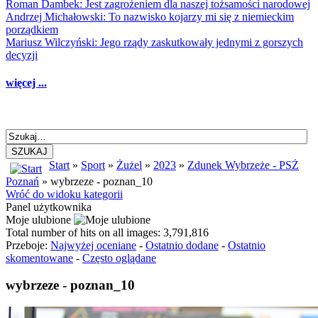
Roman Dambek: Jest zagrożeniem dla naszej tożsamości narodowej
Andrzej Michałowski: To nazwisko kojarzy mi się z niemieckim
porządkiem
Mariusz Wilczyński: Jego rządy zaskutkowały jednymi z gorszych
decyzji
więcej ...
SZUKAJ
Start
»
Sport
»
Żużel
»
2023
»
Zdunek Wybrzeże - PSŻ
Poznań
» wybrzeze - poznan_10
Wróć do widoku kategorii
Panel użytkownika
Moje ulubione
Total number of hits on all images: 3,791,816
Przeboje:
Najwyżej oceniane
-
Ostatnio dodane
-
Ostatnio
skomentowane
-
Często oglądane
wybrzeze - poznan_10