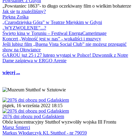
Powstaniec z Gdyni
„Powstaniec 1863”- to długo oczekiwany film o wielkim bohaterze
Jak się tu znaleźliśmy?
Piękna Zośka
„Czarodziejska Góra” w Teatrze Miejskim w Gdyni
„WYZWOLENIE”...?
Święto kina w Toruniu – Festiwal EnergaCamerimage
Koncert „Wolność jest w nas” - wokaliści i muzycy
Jeśli lubisz film „Buena Vista Social Club” nie możesz przegapić
show na Ołowiance
GAROU już 25 i 27 lutego wystąpi w Polsce! Dzwonnik z Notre
Dame zaśpiewa w ERGO Arenie
więcej ...
piątek, 16 września 2022 18:15
2076 dni obozu pod Gdańskiem
Obóz koncentracyjny Stutthof wyzwoliły wojska III Frontu
Marsz Śmierci
Markus Włodarczyk KL Stutthof - nr 79059