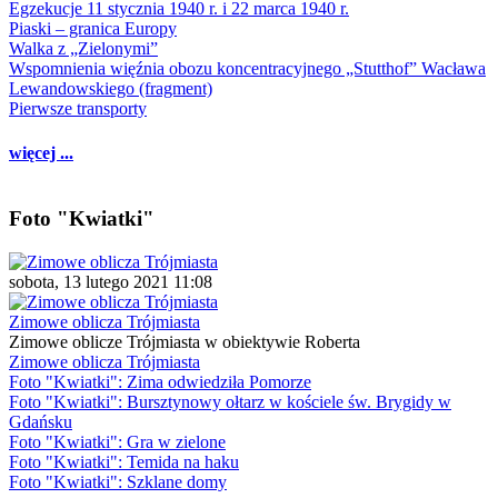
Egzekucje 11 stycznia 1940 r. i 22 marca 1940 r.
Piaski – granica Europy
Walka z „Zielonymi”
Wspomnienia więźnia obozu koncentracyjnego „Stutthof” Wacława
Lewandowskiego (fragment)
Pierwsze transporty
więcej ...
Foto "Kwiatki"
sobota, 13 lutego 2021 11:08
Zimowe oblicza Trójmiasta
Zimowe oblicze Trójmiasta w obiektywie Roberta
Zimowe oblicza Trójmiasta
Foto "Kwiatki": Zima odwiedziła Pomorze
Foto "Kwiatki": Bursztynowy ołtarz w kościele św. Brygidy w
Gdańsku
Foto "Kwiatki": Gra w zielone
Foto "Kwiatki": Temida na haku
Foto "Kwiatki": Szklane domy