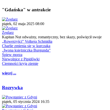
"Gdańska" w antrakcie
piątek, 02 maja 2025 08:00
Żeglarz
Kapitan Nut odważny, romantyczny, bez skazy, poświęcił swoje
„Rowerzyści” Volkera Schmidta
Charlie zmienia się w kurczaka
„Iwona księżniczka Burgunda”
Śpiew morza
Niewolnice z Pipidówki
Ciemności kryją ziemię
więcej ...
Rozrywka
piątek, 05 stycznia 2024 16:35