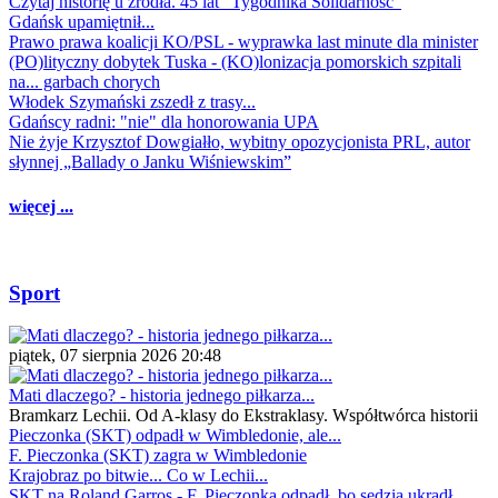
Czytaj historię u źródła. 45 lat "Tygodnika Solidarność"
Gdańsk upamiętnił...
Prawo prawa koalicji KO/PSL - wyprawka last minute dla minister
(PO)lityczny dobytek Tuska - (KO)lonizacja pomorskich szpitali
na... garbach chorych
Włodek Szymański zszedł z trasy...
Gdańscy radni: "nie" dla honorowania UPA
Nie żyje Krzysztof Dowgiałło, wybitny opozycjonista PRL, autor
słynnej „Ballady o Janku Wiśniewskim”
więcej ...
Sport
piątek, 07 sierpnia 2026 20:48
Mati dlaczego? - historia jednego piłkarza...
Bramkarz Lechii. Od A-klasy do Ekstraklasy. Współtwórca historii
Pieczonka (SKT) odpadł w Wimbledonie, ale...
F. Pieczonka (SKT) zagra w Wimbledonie
Krajobraz po bitwie... Co w Lechii...
SKT na Roland Garros - F. Pieczonka odpadł, bo sędzia ukradł...