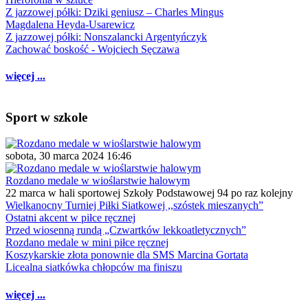
Z jazzowej półki: Dziki geniusz – Charles Mingus
Magdalena Heyda-Usarewicz
Z jazzowej półki: Nonszalancki Argentyńczyk
Zachować boskość - Wojciech Sęczawa
więcej ...
Sport w szkole
sobota, 30 marca 2024 16:46
Rozdano medale w wioślarstwie halowym
22 marca w hali sportowej Szkoły Podstawowej 94 po raz kolejny
Wielkanocny Turniej Piłki Siatkowej ,,szóstek mieszanych”
Ostatni akcent w piłce ręcznej
Przed wiosenną rundą „Czwartków lekkoatletycznych”
Rozdano medale w mini piłce ręcznej
Koszykarskie złota ponownie dla SMS Marcina Gortata
Licealna siatkówka chłopców ma finiszu
więcej ...