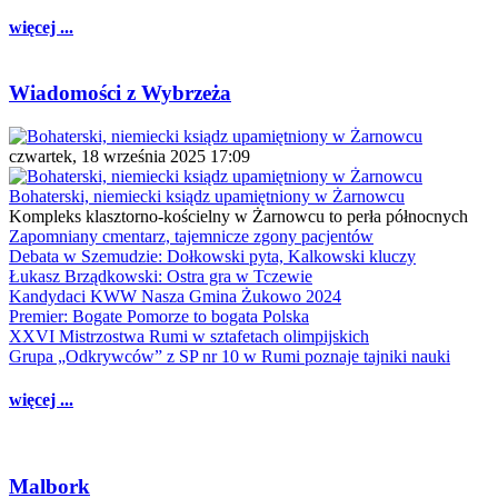
więcej ...
Wiadomości z Wybrzeża
czwartek, 18 września 2025 17:09
Bohaterski, niemiecki ksiądz upamiętniony w Żarnowcu
Kompleks klasztorno-kościelny w Żarnowcu to perła północnych
Zapomniany cmentarz, tajemnicze zgony pacjentów
Debata w Szemudzie: Dołkowski pyta, Kalkowski kluczy
Łukasz Brządkowski: Ostra gra w Tczewie
Kandydaci KWW Nasza Gmina Żukowo 2024
Premier: Bogate Pomorze to bogata Polska
XXVI Mistrzostwa Rumi w sztafetach olimpijskich
Grupa „Odkrywców” z SP nr 10 w Rumi poznaje tajniki nauki
więcej ...
Malbork