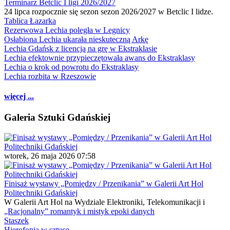
Terminarz Betclic I ligi 2026/2027
24 lipca rozpocznie się sezon sezon 2026/2027 w Betclic I lidze.
Tablica Łazarka
Rezerwowa Lechia poległa w Legnicy
Osłabiona Lechia ukarała nieskuteczną Arkę
Lechia Gdańsk z licencją na grę w Ekstraklasie
Lechia efektownie przypieczętowała awans do Ekstraklasy
Lechia o krok od powrotu do Ekstraklasy
Lechia rozbita w Rzeszowie
więcej ...
Galeria Sztuki Gdańskiej
wtorek, 26 maja 2026 07:58
Finisaż wystawy „Pomiędzy / Przenikania” w Galerii Art Hol
Politechniki Gdańskiej
W Galerii Art Hol na Wydziale Elektroniki, Telekomunikacji i
„Racjonalny” romantyk i mistyk epoki danych
Staszek
Hierofonia w sztuce