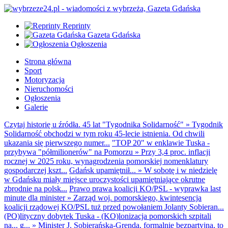
Reprinty
Gazeta Gdańska
Ogłoszenia
Strona główna
Sport
Motoryzacja
Nieruchomości
Ogłoszenia
Galerie
Czytaj historię u źródła. 45 lat "Tygodnika Solidarność"
»
Tygodnik
Solidarność obchodzi w tym roku 45-lecie istnienia. Od chwili
ukazania się pierwszego numer...
"TOP 20" w enklawie Tuska -
przybywa "półmilionerów" na Pomorzu
»
Przy 3,4 proc. inflacji
rocznej w 2025 roku, wynagrodzenia pomorskiej nomenklatury
gospodarczej kszt...
Gdańsk upamiętnił...
»
W sobotę i w niedzielę
w Gdańsku miały miejsce uroczystości upamiętniające okrutne
zbrodnie na polsk...
Prawo prawa koalicji KO/PSL - wyprawka last
minute dla minister
»
Zarząd woj. pomorskiego, kwintesencja
koalicji rządowej KO/PSL tuż przed powołaniem Jolanty Sobieran...
(PO)lityczny dobytek Tuska - (KO)lonizacja pomorskich szpitali
na... g...
»
Minister J. Sobierańska-Grenda, formalnie bezpartyjna, to