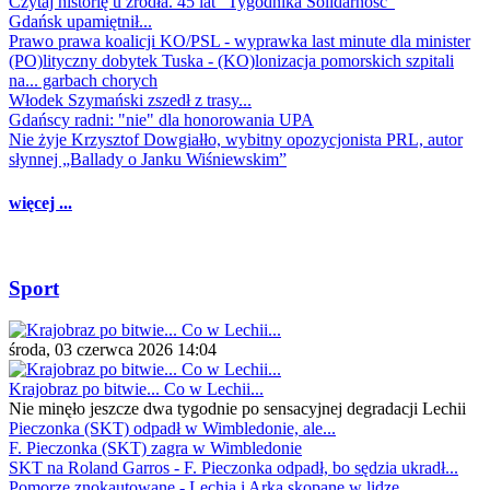
Czytaj historię u źródła. 45 lat "Tygodnika Solidarność"
Gdańsk upamiętnił...
Prawo prawa koalicji KO/PSL - wyprawka last minute dla minister
(PO)lityczny dobytek Tuska - (KO)lonizacja pomorskich szpitali
na... garbach chorych
Włodek Szymański zszedł z trasy...
Gdańscy radni: "nie" dla honorowania UPA
Nie żyje Krzysztof Dowgiałło, wybitny opozycjonista PRL, autor
słynnej „Ballady o Janku Wiśniewskim”
więcej ...
Sport
środa, 03 czerwca 2026 14:04
Krajobraz po bitwie... Co w Lechii...
Nie minęło jeszcze dwa tygodnie po sensacyjnej degradacji Lechii
Pieczonka (SKT) odpadł w Wimbledonie, ale...
F. Pieczonka (SKT) zagra w Wimbledonie
SKT na Roland Garros - F. Pieczonka odpadł, bo sędzia ukradł...
Pomorze znokautowane - Lechia i Arka skopane w lidze