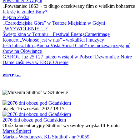
Powstaniec z Gdyni
„Powstaniec 1863”- to długo oczekiwany film o wielkim bohaterze
Jak się tu znaleźliśmy?
Piękna Zośka
„Czarodziejska Góra” w Teatrze Miejskim w Gdyni
„WYZWOLENIE”...?
Święto kina w Toruniu – Festiwal EnergaCamerimage
Koncert „Wolność jest w nas” - wokaliści i muzycy
Jeśli lubisz film „Buena Vista Social Club” nie możesz przegapić
show na Ołowiance
GAROU już 25 i 27 lutego wystąpi w Polsce! Dzwonnik z Notre
Dame zaśpiewa w ERGO Arenie
więcej ...
piątek, 16 września 2022 18:15
2076 dni obozu pod Gdańskiem
Obóz koncentracyjny Stutthof wyzwoliły wojska III Frontu
Marsz Śmierci
Markus Włodarczyk KL Stutthof - nr 79059