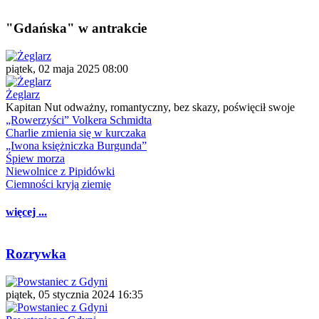
"Gdańska" w antrakcie
piątek, 02 maja 2025 08:00
Żeglarz
Kapitan Nut odważny, romantyczny, bez skazy, poświęcił swoje
„Rowerzyści” Volkera Schmidta
Charlie zmienia się w kurczaka
„Iwona księżniczka Burgunda”
Śpiew morza
Niewolnice z Pipidówki
Ciemności kryją ziemię
więcej ...
Rozrywka
piątek, 05 stycznia 2024 16:35