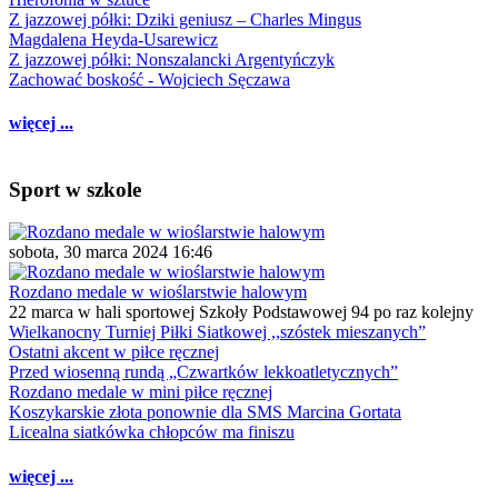
Z jazzowej półki: Dziki geniusz – Charles Mingus
Magdalena Heyda-Usarewicz
Z jazzowej półki: Nonszalancki Argentyńczyk
Zachować boskość - Wojciech Sęczawa
więcej ...
Sport w szkole
sobota, 30 marca 2024 16:46
Rozdano medale w wioślarstwie halowym
22 marca w hali sportowej Szkoły Podstawowej 94 po raz kolejny
Wielkanocny Turniej Piłki Siatkowej ,,szóstek mieszanych”
Ostatni akcent w piłce ręcznej
Przed wiosenną rundą „Czwartków lekkoatletycznych”
Rozdano medale w mini piłce ręcznej
Koszykarskie złota ponownie dla SMS Marcina Gortata
Licealna siatkówka chłopców ma finiszu
więcej ...