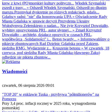
krew z krwi (PO)morskiej kultury polityczn...
Włodek Szymański
zszedł z trasy...
»
Odszedł Włodek Szymański. Odszedł po długim
marszu.Przemykał dyskretnie po różnych redakcjach, gdańs...
Gdańscy radni: "nie" dla honorowania UPA
»
Oświadczenie Rady
Miasta Gdańska w sprawie decyzji Prezydenta Ukrainy
Wołodymyra Zełenskiego o nadan...
Nie żyje Krzysztof Dowgiałło,
wybitny opozycjonista PRL, autor słynnej...
»
Zmarł Krzysztof
Dowgiałło – architekt, działacz opozycji w czasach PRL,
współtwórca „Solidarności” i...
Beton twardy...
»
Informowaliśmy o
pikiecie zbuntowanych Rad Dzielnic Gdańska przed Żakiem,
siedzibą RMG. Wydarzenie z...
Kruszenie betonu
»
W czwartek, 18
czerwca, pod siedzibą Rady Miasta Gdańska (dawnego Żaku)
odbędzie się pikieta zbuntow...
Wiadomości
czwartek, 06 sierpnia 2026 09:01
"TOP 20" w enklawie Tuska - przybywa "półmilionerów" na
Pomorzu
Przy 3,4 proc. inflacji rocznej w 2025 roku, wynagrodzenia
pomorskiej