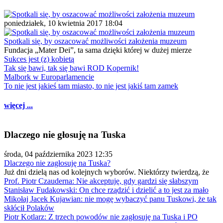
poniedziałek, 10 kwietnia 2017 18:04
Spotkali się, by oszacować możliwości założenia muzeum
Fundacja „Mater Dei”, ta sama dzięki której w dużej mierze
Sukces jest (z) kobietą
Tak się bawi, tak się bawi ROD Kopernik!
Malbork w Europarlamencie
To nie jest jakieś tam miasto, to nie jest jakiś tam zamek
więcej ...
Dlaczego nie głosuję na Tuska
środa, 04 października 2023 12:35
Dlaczego nie zagłosuję na Tuska?
Już dni dzielą nas od kolejnych wyborów. Niektórzy twierdzą, że
Prof. Piotr Czauderna: Nie akceptuję, gdy gardzi się słabszym
Stanisław Fudakowski: On chce rządzić i dzielić a to jest za mało
Mikołaj Jacek Kujawian: nie mogę wybaczyć panu Tuskowi, że tak
skłócił Polaków
Piotr Kotlarz: Z trzech powodów nie zagłosuję na Tuska i PO