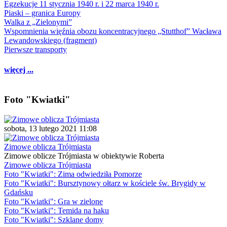
Egzekucje 11 stycznia 1940 r. i 22 marca 1940 r.
Piaski – granica Europy
Walka z „Zielonymi”
Wspomnienia więźnia obozu koncentracyjnego „Stutthof” Wacława
Lewandowskiego (fragment)
Pierwsze transporty
więcej ...
Foto "Kwiatki"
sobota, 13 lutego 2021 11:08
Zimowe oblicza Trójmiasta
Zimowe oblicze Trójmiasta w obiektywie Roberta
Zimowe oblicza Trójmiasta
Foto "Kwiatki": Zima odwiedziła Pomorze
Foto "Kwiatki": Bursztynowy ołtarz w kościele św. Brygidy w
Gdańsku
Foto "Kwiatki": Gra w zielone
Foto "Kwiatki": Temida na haku
Foto "Kwiatki": Szklane domy