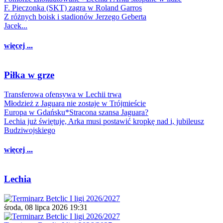
F. Pieczonka (SKT) zagra w Roland Garros
Z różnych boisk i stadionów Jerzego Geberta
Jacek...
więcej ...
Piłka w grze
Transferowa ofensywa w Lechii trwa
Młodzież z Jaguara nie zostaje w Trójmieście
Europa w Gdańsku*Stracona szansa Jaguara?
Lechia już świętuje, Arka musi postawić kropkę nad i, jubileusz
Budziwojskiego
więcej ...
Lechia
środa, 08 lipca 2026 19:31