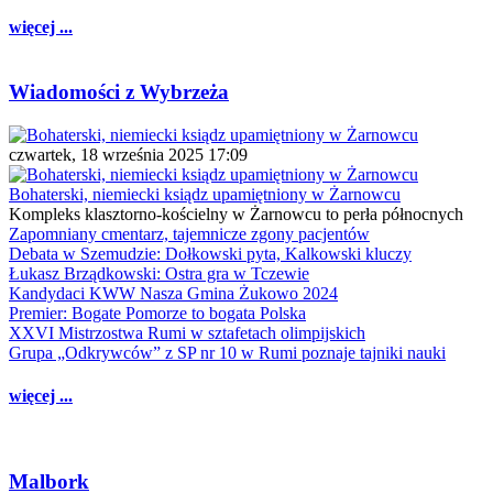
więcej ...
Wiadomości z Wybrzeża
czwartek, 18 września 2025 17:09
Bohaterski, niemiecki ksiądz upamiętniony w Żarnowcu
Kompleks klasztorno-kościelny w Żarnowcu to perła północnych
Zapomniany cmentarz, tajemnicze zgony pacjentów
Debata w Szemudzie: Dołkowski pyta, Kalkowski kluczy
Łukasz Brządkowski: Ostra gra w Tczewie
Kandydaci KWW Nasza Gmina Żukowo 2024
Premier: Bogate Pomorze to bogata Polska
XXVI Mistrzostwa Rumi w sztafetach olimpijskich
Grupa „Odkrywców” z SP nr 10 w Rumi poznaje tajniki nauki
więcej ...
Malbork