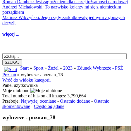
Roman Dambek: Jest zagrożeniem dla naszej tożsamości narodowej
Andrzej Michałowski: To nazwisko kojarzy mi się z niemieckim
porządkiem
Mariusz Wilczyński: Jego rządy zaskutkowały jednymi z gorszych
decyzji
więcej ...
SZUKAJ
Start
»
Sport
»
Żużel
»
2023
»
Zdunek Wybrzeże - PSŻ
Poznań
» wybrzeze - poznan_78
Wróć do widoku kategorii
Panel użytkownika
Moje ulubione
Total number of hits on all images: 3,790,664
Przeboje:
Najwyżej oceniane
-
Ostatnio dodane
-
Ostatnio
skomentowane
-
Często oglądane
wybrzeze - poznan_78