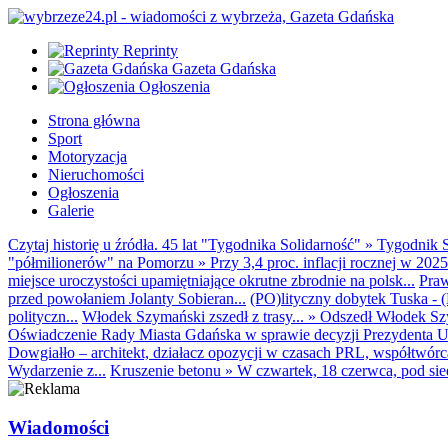
Reprinty
Gazeta Gdańska
Ogłoszenia
Strona główna
Sport
Motoryzacja
Nieruchomości
Ogłoszenia
Galerie
Czytaj historię u źródła. 45 lat "Tygodnika Solidarność"
»
Tygodnik S
"półmilionerów" na Pomorzu
»
Przy 3,4 proc. inflacji rocznej w 20
miejsce uroczystości upamiętniające okrutne zbrodnie na polsk...
Praw
przed powołaniem Jolanty Sobieran...
(PO)lityczny dobytek Tuska - (K
polityczn...
Włodek Szymański zszedł z trasy...
»
Odszedł Włodek Szy
Oświadczenie Rady Miasta Gdańska w sprawie decyzji Prezydenta U
Dowgiałło – architekt, działacz opozycji w czasach PRL, współtwórca 
Wydarzenie z...
Kruszenie betonu
»
W czwartek, 18 czerwca, pod sie
Wiadomości