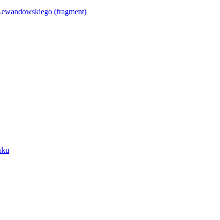
Lewandowskiego (fragment)
sku