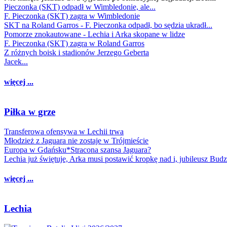
Pieczonka (SKT) odpadł w Wimbledonie, ale...
F. Pieczonka (SKT) zagra w Wimbledonie
SKT na Roland Garros - F. Pieczonka odpadł, bo sędzia ukradł...
Pomorze znokautowane - Lechia i Arka skopane w lidze
F. Pieczonka (SKT) zagra w Roland Garros
Z różnych boisk i stadionów Jerzego Geberta
Jacek...
więcej ...
Piłka w grze
Transferowa ofensywa w Lechii trwa
Młodzież z Jaguara nie zostaje w Trójmieście
Europa w Gdańsku*Stracona szansa Jaguara?
Lechia już świętuje, Arka musi postawić kropkę nad i, jubileusz Bud
więcej ...
Lechia