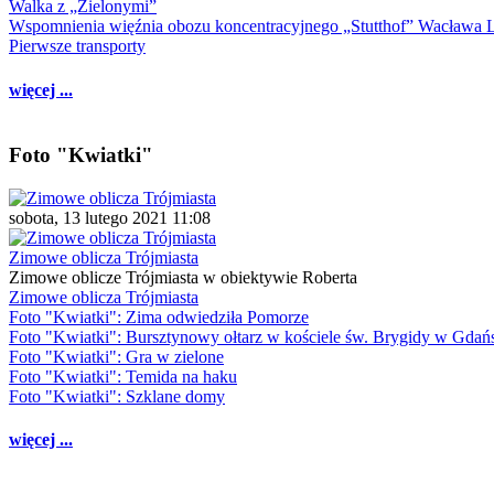
Walka z „Zielonymi”
Wspomnienia więźnia obozu koncentracyjnego „Stutthof” Wacława 
Pierwsze transporty
więcej ...
Foto "Kwiatki"
sobota, 13 lutego 2021 11:08
Zimowe oblicza Trójmiasta
Zimowe oblicze Trójmiasta w obiektywie Roberta
Zimowe oblicza Trójmiasta
Foto "Kwiatki": Zima odwiedziła Pomorze
Foto "Kwiatki": Bursztynowy ołtarz w kościele św. Brygidy w Gdań
Foto "Kwiatki": Gra w zielone
Foto "Kwiatki": Temida na haku
Foto "Kwiatki": Szklane domy
więcej ...