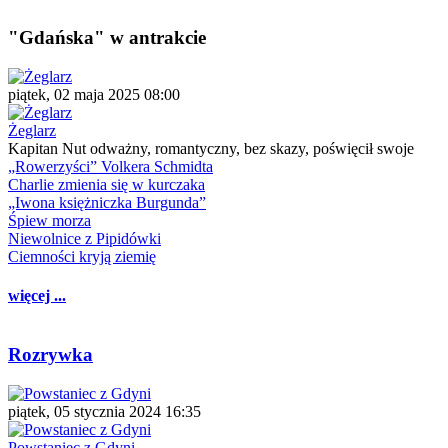
"Gdańska" w antrakcie
piątek, 02 maja 2025 08:00
Żeglarz
Kapitan Nut odważny, romantyczny, bez skazy, poświęcił swoje
„Rowerzyści” Volkera Schmidta
Charlie zmienia się w kurczaka
„Iwona księżniczka Burgunda”
Śpiew morza
Niewolnice z Pipidówki
Ciemności kryją ziemię
więcej ...
Rozrywka
piątek, 05 stycznia 2024 16:35
Powstaniec z Gdyni