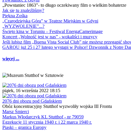
„Powstaniec 1863”- to długo oczekiwany film o wielkim bohaterze
Jak się tu znaleźliśmy?
Piękna Zośka
„Czarodziejska Góra” w Teatrze Miejskim w Gdyni
„WYZWOLENIE”...?
Święto kina w Toruniu – Festiwal EnergaCamerimage
Koncert „Wolność jest w nas” - wokaliści i muzycy
Jeśli lubisz film „Buena Vista Social Club” nie możesz przegapić s
GAROU już 25 i 27 lutego wystąpi w Polsce! Dzwonnik z Notre 
więcej ...
piątek, 16 września 2022 18:15
2076 dni obozu pod Gdańskiem
Obóz koncentracyjny Stutthof wyzwoliły wojska III Frontu
Marsz Śmierci
Markus Włodarczyk KL Stutthof - nr 79059
Egzekucje 11 stycznia 1940 r. i 22 marca 1940 r.
Piaski – granica Europy