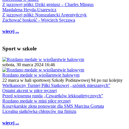
Z jazzowej półki: Dziki geniusz – Charles Mingus
Magdalena Heyda-Usarewicz
Z jazzowej półki: Nonszalancki Argentyńczyk
Zachować boskość - Wojciech Sęczawa
więcej ...
Sport w szkole
sobota, 30 marca 2024 16:46
Rozdano medale w wioślarstwie halowym
22 marca w hali sportowej Szkoły Podstawowej 94 po raz kolejny
Wielkanocny Turniej Piłki Siatkowej ,,szóstek mieszanych”
Ostatni akcent w piłce ręcznej
Przed wiosenną rundą „Czwartków lekkoatletycznych”
Rozdano medale w mini piłce ręcznej
Koszykarskie złota ponownie dla SMS Marcina Gortata
Licealna siatkówka chłopców ma finiszu
więcej ...