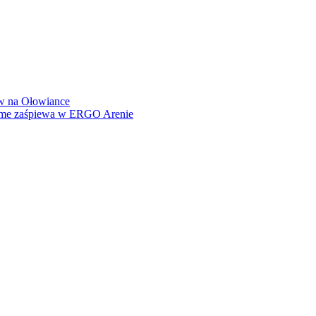
how na Ołowiance
Dame zaśpiewa w ERGO Arenie