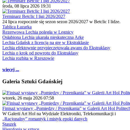
środa, 08 lipca 2026 19:31
Terminarz Betclic I ligi 2026/2027
24 lipca rozpocznie się sezon sezon 2026/2027 w Betclic I lidze.
Tablica Łazarka
Rezerwowa Lechia poległa w Legnicy
Osłabiona Lechia ukarała nieskuteczną Arkę
Lechia Gdańsk z licencją na grę w Ekstraklasie
Lechia efektownie przypieczętowała awans do Ekstraklasy
Lechia o krok od powrotu do Ekstraklasy
Lechia rozbita w Rzeszowie
więcej ...
Galeria Sztuki Gdańskiej
wtorek, 26 maja 2026 07:58
Finisaż wystawy „Pomiędzy / Przenikania” w Galerii Art Hol Politec
W Galerii Art Hol na Wydziale Elektroniki, Telekomunikacji i
„Racjonalny” romantyk i mistyk epoki danych
Staszek
Hierofonia w sztuce