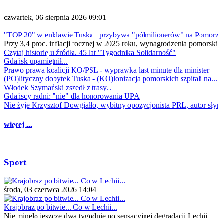
czwartek, 06 sierpnia 2026 09:01
"TOP 20" w enklawie Tuska - przybywa "półmilionerów" na Pomor
Przy 3,4 proc. inflacji rocznej w 2025 roku, wynagrodzenia pomorski
Czytaj historię u źródła. 45 lat "Tygodnika Solidarność"
Gdańsk upamiętnił...
Prawo prawa koalicji KO/PSL - wyprawka last minute dla minister
(PO)lityczny dobytek Tuska - (KO)lonizacja pomorskich szpitali na..
Włodek Szymański zszedł z trasy...
Gdańscy radni: "nie" dla honorowania UPA
Nie żyje Krzysztof Dowgiałło, wybitny opozycjonista PRL, autor sł
więcej ...
Sport
środa, 03 czerwca 2026 14:04
Krajobraz po bitwie... Co w Lechii...
Nie minęło jeszcze dwa tygodnie po sensacyjnej degradacji Lechii