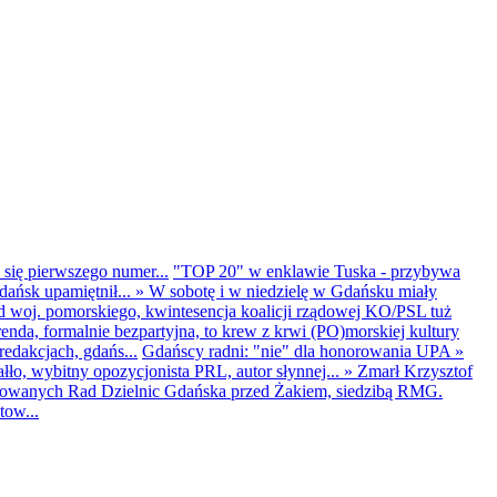
 się pierwszego numer...
"TOP 20" w enklawie Tuska - przybywa
dańsk upamiętnił...
»
W sobotę i w niedzielę w Gdańsku miały
d woj. pomorskiego, kwintesencja koalicji rządowej KO/PSL tuż
renda, formalnie bezpartyjna, to krew z krwi (PO)morskiej kultury
edakcjach, gdańs...
Gdańscy radni: "nie" dla honorowania UPA
»
ło, wybitny opozycjonista PRL, autor słynnej...
»
Zmarł Krzysztof
ntowanych Rad Dzielnic Gdańska przed Żakiem, siedzibą RMG.
tow...