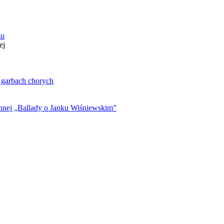
zu
ej
. garbach chorych
ynnej „Ballady o Janku Wiśniewskim”