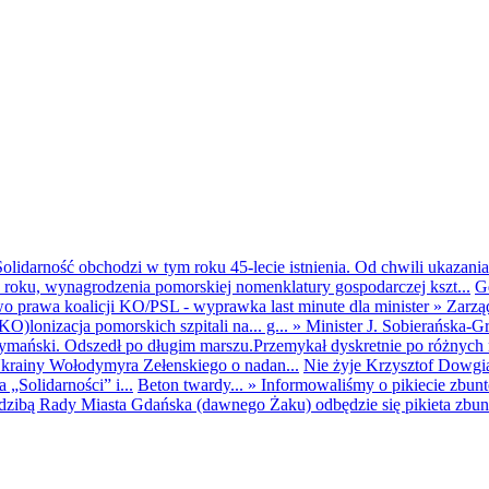
olidarność obchodzi w tym roku 45-lecie istnienia. Od chwili ukazania
25 roku, wynagrodzenia pomorskiej nomenklatury gospodarczej kszt...
G
o prawa koalicji KO/PSL - wyprawka last minute dla minister
»
Zarzą
O)lonizacja pomorskich szpitali na... g...
»
Minister J. Sobierańska-G
mański. Odszedł po długim marszu.Przemykał dyskretnie po różnych r
krainy Wołodymyra Zełenskiego o nadan...
Nie żyje Krzysztof Dowgiał
„Solidarności” i...
Beton twardy...
»
Informowaliśmy o pikiecie zbu
dzibą Rady Miasta Gdańska (dawnego Żaku) odbędzie się pikieta zbun