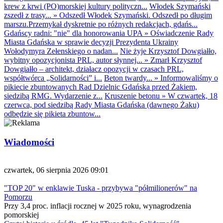
krew z krwi (PO)morskiej kultury polityczn...
Włodek Szymański
zszedł z trasy...
»
Odszedł Włodek Szymański. Odszedł po długim
marszu.Przemykał dyskretnie po różnych redakcjach, gdańs...
Gdańscy radni: "nie" dla honorowania UPA
»
Oświadczenie Rady
Miasta Gdańska w sprawie decyzji Prezydenta Ukrainy
Wołodymyra Zełenskiego o nadan...
Nie żyje Krzysztof Dowgiałło,
wybitny opozycjonista PRL, autor słynnej...
»
Zmarł Krzysztof
Dowgiałło – architekt, działacz opozycji w czasach PRL,
współtwórca „Solidarności” i...
Beton twardy...
»
Informowaliśmy o
pikiecie zbuntowanych Rad Dzielnic Gdańska przed Żakiem,
siedzibą RMG. Wydarzenie z...
Kruszenie betonu
»
W czwartek, 18
czerwca, pod siedzibą Rady Miasta Gdańska (dawnego Żaku)
odbędzie się pikieta zbuntow...
Wiadomości
czwartek, 06 sierpnia 2026 09:01
"TOP 20" w enklawie Tuska - przybywa "półmilionerów" na
Pomorzu
Przy 3,4 proc. inflacji rocznej w 2025 roku, wynagrodzenia
pomorskiej