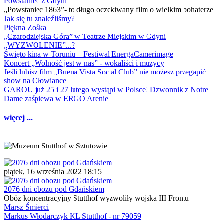
Powstaniec z Gdyni
„Powstaniec 1863”- to długo oczekiwany film o wielkim bohaterze
Jak się tu znaleźliśmy?
Piękna Zośka
„Czarodziejska Góra” w Teatrze Miejskim w Gdyni
„WYZWOLENIE”...?
Święto kina w Toruniu – Festiwal EnergaCamerimage
Koncert „Wolność jest w nas” - wokaliści i muzycy
Jeśli lubisz film „Buena Vista Social Club” nie możesz przegapić
show na Ołowiance
GAROU już 25 i 27 lutego wystąpi w Polsce! Dzwonnik z Notre
Dame zaśpiewa w ERGO Arenie
więcej ...
piątek, 16 września 2022 18:15
2076 dni obozu pod Gdańskiem
Obóz koncentracyjny Stutthof wyzwoliły wojska III Frontu
Marsz Śmierci
Markus Włodarczyk KL Stutthof - nr 79059