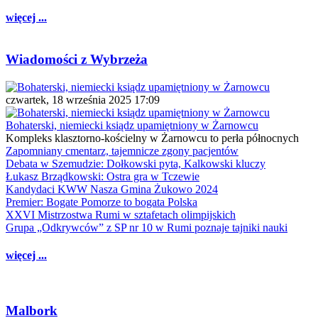
więcej ...
Wiadomości z Wybrzeża
czwartek, 18 września 2025 17:09
Bohaterski, niemiecki ksiądz upamiętniony w Żarnowcu
Kompleks klasztorno-kościelny w Żarnowcu to perła północnych
Zapomniany cmentarz, tajemnicze zgony pacjentów
Debata w Szemudzie: Dołkowski pyta, Kalkowski kluczy
Łukasz Brządkowski: Ostra gra w Tczewie
Kandydaci KWW Nasza Gmina Żukowo 2024
Premier: Bogate Pomorze to bogata Polska
XXVI Mistrzostwa Rumi w sztafetach olimpijskich
Grupa „Odkrywców” z SP nr 10 w Rumi poznaje tajniki nauki
więcej ...
Malbork