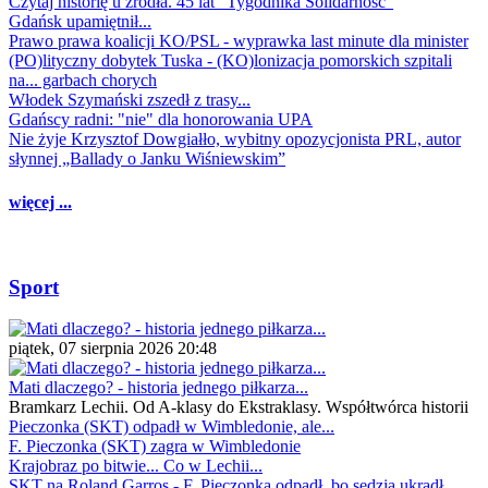
Czytaj historię u źródła. 45 lat "Tygodnika Solidarność"
Gdańsk upamiętnił...
Prawo prawa koalicji KO/PSL - wyprawka last minute dla minister
(PO)lityczny dobytek Tuska - (KO)lonizacja pomorskich szpitali
na... garbach chorych
Włodek Szymański zszedł z trasy...
Gdańscy radni: "nie" dla honorowania UPA
Nie żyje Krzysztof Dowgiałło, wybitny opozycjonista PRL, autor
słynnej „Ballady o Janku Wiśniewskim”
więcej ...
Sport
piątek, 07 sierpnia 2026 20:48
Mati dlaczego? - historia jednego piłkarza...
Bramkarz Lechii. Od A-klasy do Ekstraklasy. Współtwórca historii
Pieczonka (SKT) odpadł w Wimbledonie, ale...
F. Pieczonka (SKT) zagra w Wimbledonie
Krajobraz po bitwie... Co w Lechii...
SKT na Roland Garros - F. Pieczonka odpadł, bo sędzia ukradł...