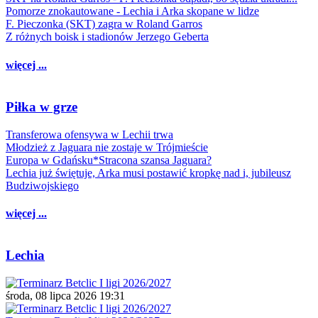
Pomorze znokautowane - Lechia i Arka skopane w lidze
F. Pieczonka (SKT) zagra w Roland Garros
Z różnych boisk i stadionów Jerzego Geberta
więcej ...
Piłka w grze
Transferowa ofensywa w Lechii trwa
Młodzież z Jaguara nie zostaje w Trójmieście
Europa w Gdańsku*Stracona szansa Jaguara?
Lechia już świętuje, Arka musi postawić kropkę nad i, jubileusz
Budziwojskiego
więcej ...
Lechia
środa, 08 lipca 2026 19:31