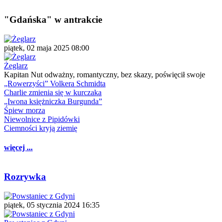
"Gdańska" w antrakcie
piątek, 02 maja 2025 08:00
Żeglarz
Kapitan Nut odważny, romantyczny, bez skazy, poświęcił swoje
„Rowerzyści” Volkera Schmidta
Charlie zmienia się w kurczaka
„Iwona księżniczka Burgunda”
Śpiew morza
Niewolnice z Pipidówki
Ciemności kryją ziemię
więcej ...
Rozrywka
piątek, 05 stycznia 2024 16:35