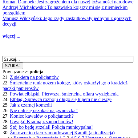
Roman Dambek: Jest zagrożeniem dla naszej tożsamości narodowej
Andrzej Michałowski: To nazwisko kojarzy mi się z niemieckim
porządkiem
Mariusz Wilczyński: Jego rządy zaskutkowały jednymi z gorszych
decyzji
więcej ...
SZUKAJ
Powiązane z:
policja
21.
Z siekierą na policjantów
22.
Śmiertelnie ranił nożem kolegę, który oskarżył go o kradzież
paczki papierosów
23.
Powiat elbląski. Pierwsza, śmiertelna ofiara wyziębienia
24.
Elbląg. Sprawca rozboju długo się łupem nie cieszył
25.
Jak z czarnej komedii
26.
Nie dali się oszukać na „wnuczka”
27.
Koniec kawałów o policjantach?
28.
Uwaga! Kradną z samochodów!
29.
Stój bo będę strzelał! Policja municypalna!
30.
Żukowo: to ciało zamordowanej Kamili (aktualizacja)