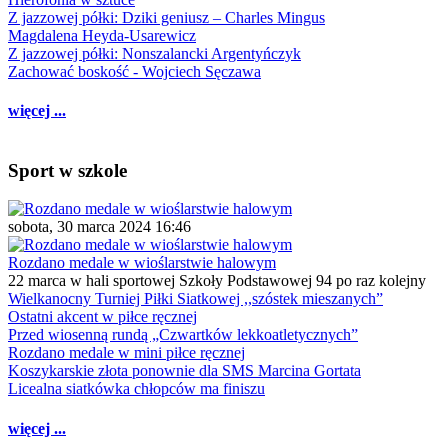
Z jazzowej półki: Dziki geniusz – Charles Mingus
Magdalena Heyda-Usarewicz
Z jazzowej półki: Nonszalancki Argentyńczyk
Zachować boskość - Wojciech Sęczawa
więcej ...
Sport w szkole
sobota, 30 marca 2024 16:46
Rozdano medale w wioślarstwie halowym
22 marca w hali sportowej Szkoły Podstawowej 94 po raz kolejny
Wielkanocny Turniej Piłki Siatkowej ,,szóstek mieszanych”
Ostatni akcent w piłce ręcznej
Przed wiosenną rundą „Czwartków lekkoatletycznych”
Rozdano medale w mini piłce ręcznej
Koszykarskie złota ponownie dla SMS Marcina Gortata
Licealna siatkówka chłopców ma finiszu
więcej ...