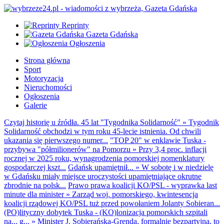
Reprinty
Gazeta Gdańska
Ogłoszenia
Strona główna
Sport
Motoryzacja
Nieruchomości
Ogłoszenia
Galerie
Czytaj historię u źródła. 45 lat "Tygodnika Solidarność"
»
Tygodnik
Solidarność obchodzi w tym roku 45-lecie istnienia. Od chwili
ukazania się pierwszego numer...
"TOP 20" w enklawie Tuska -
przybywa "półmilionerów" na Pomorzu
»
Przy 3,4 proc. inflacji
rocznej w 2025 roku, wynagrodzenia pomorskiej nomenklatury
gospodarczej kszt...
Gdańsk upamiętnił...
»
W sobotę i w niedzielę
w Gdańsku miały miejsce uroczystości upamiętniające okrutne
zbrodnie na polsk...
Prawo prawa koalicji KO/PSL - wyprawka last
minute dla minister
»
Zarząd woj. pomorskiego, kwintesencja
koalicji rządowej KO/PSL tuż przed powołaniem Jolanty Sobieran...
(PO)lityczny dobytek Tuska - (KO)lonizacja pomorskich szpitali
na... g...
»
Minister J. Sobierańska-Grenda, formalnie bezpartyjna, to