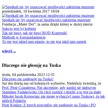
poniedziałek, 10 kwietnia 2017 18:04
Spotkali się, by oszacować możliwości założenia muzeum
Fundacja „Mater Dei”, ta sama dzięki której w dużej mierze
Sukces jest (z) kobietą
Tak się bawi, tak się bawi ROD Kopernik!
Malbork w Europarlamencie
To nie jest jakieś tam miasto, to nie jest jakiś tam zamek
więcej ...
Dlaczego nie głosuję na Tuska
środa, 04 października 2023 12:35
Dlaczego nie zagłosuję na Tuska?
Już dni dzielą nas od kolejnych wyborów. Niektórzy twierdzą, że
Prof. Piotr Czauderna: Nie akceptuję, gdy gardzi się słabszym
Stanisław Fudakowski: On chce rządzić i dzielić a to jest za mało
Mikołaj Jacek Kujawian: nie mogę wybaczyć panu Tuskowi, że tak
skłócił Polaków
Piotr Kotlarz: Z trzech powodów nie zagłosuję na Tuska i PO