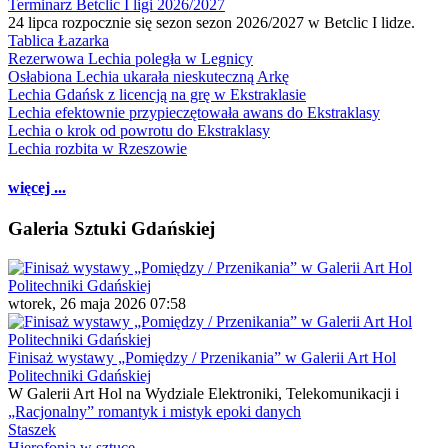
Terminarz Betclic I ligi 2026/2027
24 lipca rozpocznie się sezon sezon 2026/2027 w Betclic I lidze.
Tablica Łazarka
Rezerwowa Lechia poległa w Legnicy
Osłabiona Lechia ukarała nieskuteczną Arkę
Lechia Gdańsk z licencją na grę w Ekstraklasie
Lechia efektownie przypieczętowała awans do Ekstraklasy
Lechia o krok od powrotu do Ekstraklasy
Lechia rozbita w Rzeszowie
więcej ...
Galeria Sztuki Gdańskiej
wtorek, 26 maja 2026 07:58
Finisaż wystawy „Pomiędzy / Przenikania” w Galerii Art Hol
Politechniki Gdańskiej
W Galerii Art Hol na Wydziale Elektroniki, Telekomunikacji i
„Racjonalny” romantyk i mistyk epoki danych
Staszek
Hierofonia w sztuce