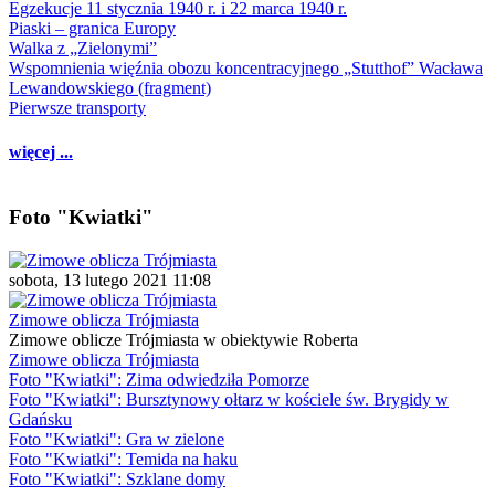
Egzekucje 11 stycznia 1940 r. i 22 marca 1940 r.
Piaski – granica Europy
Walka z „Zielonymi”
Wspomnienia więźnia obozu koncentracyjnego „Stutthof” Wacława
Lewandowskiego (fragment)
Pierwsze transporty
więcej ...
Foto "Kwiatki"
sobota, 13 lutego 2021 11:08
Zimowe oblicza Trójmiasta
Zimowe oblicze Trójmiasta w obiektywie Roberta
Zimowe oblicza Trójmiasta
Foto "Kwiatki": Zima odwiedziła Pomorze
Foto "Kwiatki": Bursztynowy ołtarz w kościele św. Brygidy w
Gdańsku
Foto "Kwiatki": Gra w zielone
Foto "Kwiatki": Temida na haku
Foto "Kwiatki": Szklane domy