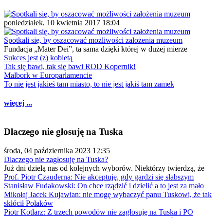
poniedziałek, 10 kwietnia 2017 18:04
Spotkali się, by oszacować możliwości założenia muzeum
Fundacja „Mater Dei”, ta sama dzięki której w dużej mierze
Sukces jest (z) kobietą
Tak się bawi, tak się bawi ROD Kopernik!
Malbork w Europarlamencie
To nie jest jakieś tam miasto, to nie jest jakiś tam zamek
więcej ...
Dlaczego nie głosuję na Tuska
środa, 04 października 2023 12:35
Dlaczego nie zagłosuję na Tuska?
Już dni dzielą nas od kolejnych wyborów. Niektórzy twierdzą, że
Prof. Piotr Czauderna: Nie akceptuję, gdy gardzi się słabszym
Stanisław Fudakowski: On chce rządzić i dzielić a to jest za mało
Mikołaj Jacek Kujawian: nie mogę wybaczyć panu Tuskowi, że tak
skłócił Polaków
Piotr Kotlarz: Z trzech powodów nie zagłosuję na Tuska i PO