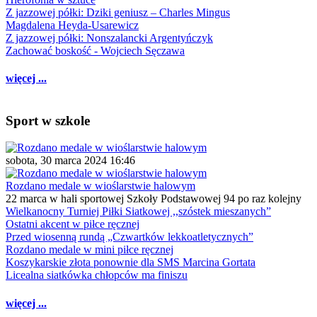
Z jazzowej półki: Dziki geniusz – Charles Mingus
Magdalena Heyda-Usarewicz
Z jazzowej półki: Nonszalancki Argentyńczyk
Zachować boskość - Wojciech Sęczawa
więcej ...
Sport w szkole
sobota, 30 marca 2024 16:46
Rozdano medale w wioślarstwie halowym
22 marca w hali sportowej Szkoły Podstawowej 94 po raz kolejny
Wielkanocny Turniej Piłki Siatkowej ,,szóstek mieszanych”
Ostatni akcent w piłce ręcznej
Przed wiosenną rundą „Czwartków lekkoatletycznych”
Rozdano medale w mini piłce ręcznej
Koszykarskie złota ponownie dla SMS Marcina Gortata
Licealna siatkówka chłopców ma finiszu
więcej ...