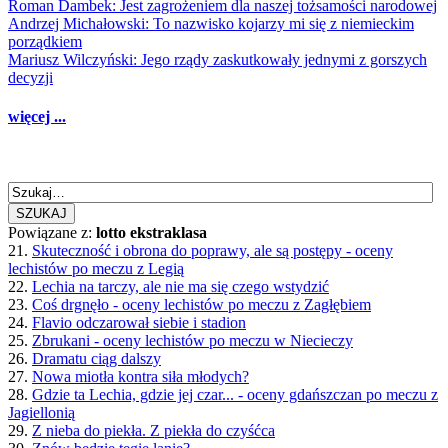
Roman Dambek: Jest zagrożeniem dla naszej tożsamości narodowej
Andrzej Michałowski: To nazwisko kojarzy mi się z niemieckim
porządkiem
Mariusz Wilczyński: Jego rządy zaskutkowały jednymi z gorszych
decyzji
więcej ...
SZUKAJ
Powiązane z:
lotto ekstraklasa
21.
Skuteczność i obrona do poprawy, ale są postępy - oceny
lechistów po meczu z Legią
22.
Lechia na tarczy, ale nie ma się czego wstydzić
23.
Coś drgnęło - oceny lechistów po meczu z Zagłębiem
24.
Flavio odczarował siebie i stadion
25.
Zbrukani - oceny lechistów po meczu w Niecieczy
26.
Dramatu ciąg dalszy
27.
Nowa miotła kontra siła młodych?
28.
Gdzie ta Lechia, gdzie jej czar... - oceny gdańszczan po meczu z
Jagiellonią
29.
Z nieba do piekła. Z piekła do czyśćca