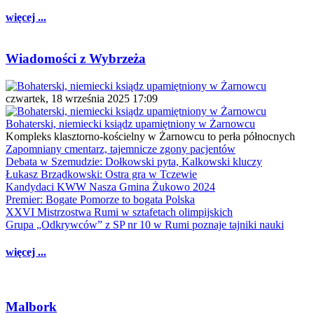
więcej ...
Wiadomości z Wybrzeża
czwartek, 18 września 2025 17:09
Bohaterski, niemiecki ksiądz upamiętniony w Żarnowcu
Kompleks klasztorno-kościelny w Żarnowcu to perła północnych
Zapomniany cmentarz, tajemnicze zgony pacjentów
Debata w Szemudzie: Dołkowski pyta, Kalkowski kluczy
Łukasz Brządkowski: Ostra gra w Tczewie
Kandydaci KWW Nasza Gmina Żukowo 2024
Premier: Bogate Pomorze to bogata Polska
XXVI Mistrzostwa Rumi w sztafetach olimpijskich
Grupa „Odkrywców” z SP nr 10 w Rumi poznaje tajniki nauki
więcej ...
Malbork