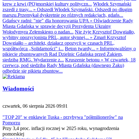
krew z krwi (PO)morskiej kultury polityczn...
Włodek Szymański
zszedł z trasy...
»
Odszedł Włodek Szymański. Odszedł po długim
marszu.Przemykał dyskretnie po różnych redakcjach, gdańs...
Gdańscy radni: "nie" dla honorowania UPA
»
Oświadczenie Rady
Miasta Gdańska w sprawie decyzji Prezydenta Ukrainy
Wołodymyra Zełenskiego o nadan...
Nie żyje Krzysztof Dowgiałło,
wybitny opozycjonista PRL, autor słynnej...
»
Zmarł Krzysztof
Dowgiałło – architekt, działacz opozycji w czasach PRL,
współtwórca „Solidarności” i...
Beton twardy...
»
Informowaliśmy o
pikiecie zbuntowanych Rad Dzielnic Gdańska przed Żakiem,
siedzibą RMG. Wydarzenie z...
Kruszenie betonu
»
W czwartek, 18
czerwca, pod siedzibą Rady Miasta Gdańska (dawnego Żaku)
odbędzie się pikieta zbuntow...
Wiadomości
czwartek, 06 sierpnia 2026 09:01
"TOP 20" w enklawie Tuska - przybywa "półmilionerów" na
Pomorzu
Przy 3,4 proc. inflacji rocznej w 2025 roku, wynagrodzenia
pomorskiej