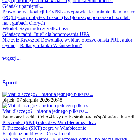
Czytaj historię u źródła. 45 lat "Tygodnika Solidarność"
Gdańsk upamiętnił...
Prawo prawa koalicji KO/PSL - wyprawka last minute dla minister
(PO)lityczny dobytek Tuska - (KO)lonizacja pomorskich szpitali
na... garbach chorych
Włodek Szymański zszedł z trasy...
Gdańscy radni: "nie" dla honorowania UPA
Nie żyje Krzysztof Dowgiałło, wybitny opozycjonista PRL, autor
słynnej „Ballady o Janku Wiśniewskim”
więcej ...
Sport
piątek, 07 sierpnia 2026 20:48
Mati dlaczego? - historia jednego piłkarza...
Bramkarz Lechii. Od A-klasy do Ekstraklasy. Współtwórca historii
Pieczonka (SKT) odpadł w Wimbledonie, ale...
F. Pieczonka (SKT) zagra w Wimbledonie
Krajobraz po bitwie... Co w Lechii...
SKT na Roland Garros - F. Pieczonka odpadł, bo sędzia ukradł...