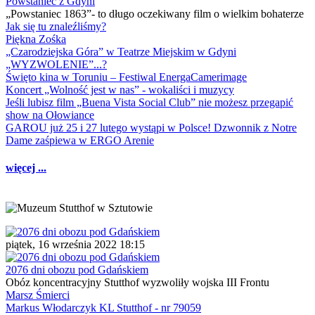
Powstaniec z Gdyni
„Powstaniec 1863”- to długo oczekiwany film o wielkim bohaterze
Jak się tu znaleźliśmy?
Piękna Zośka
„Czarodziejska Góra” w Teatrze Miejskim w Gdyni
„WYZWOLENIE”...?
Święto kina w Toruniu – Festiwal EnergaCamerimage
Koncert „Wolność jest w nas” - wokaliści i muzycy
Jeśli lubisz film „Buena Vista Social Club” nie możesz przegapić
show na Ołowiance
GAROU już 25 i 27 lutego wystąpi w Polsce! Dzwonnik z Notre
Dame zaśpiewa w ERGO Arenie
więcej ...
piątek, 16 września 2022 18:15
2076 dni obozu pod Gdańskiem
Obóz koncentracyjny Stutthof wyzwoliły wojska III Frontu
Marsz Śmierci
Markus Włodarczyk KL Stutthof - nr 79059