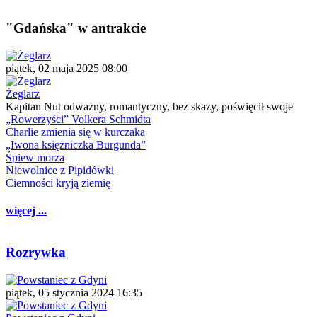
"Gdańska" w antrakcie
piątek, 02 maja 2025 08:00
Żeglarz
Kapitan Nut odważny, romantyczny, bez skazy, poświęcił swoje
„Rowerzyści” Volkera Schmidta
Charlie zmienia się w kurczaka
„Iwona księżniczka Burgunda”
Śpiew morza
Niewolnice z Pipidówki
Ciemności kryją ziemię
więcej ...
Rozrywka
piątek, 05 stycznia 2024 16:35