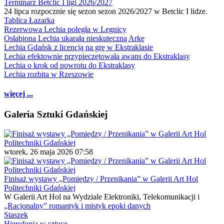
Terminarz Betclic I ligi 2026/2027
24 lipca rozpocznie się sezon sezon 2026/2027 w Betclic I lidze.
Tablica Łazarka
Rezerwowa Lechia poległa w Legnicy
Osłabiona Lechia ukarała nieskuteczną Arkę
Lechia Gdańsk z licencją na grę w Ekstraklasie
Lechia efektownie przypieczętowała awans do Ekstraklasy
Lechia o krok od powrotu do Ekstraklasy
Lechia rozbita w Rzeszowie
więcej ...
Galeria Sztuki Gdańskiej
wtorek, 26 maja 2026 07:58
Finisaż wystawy „Pomiędzy / Przenikania” w Galerii Art Hol
Politechniki Gdańskiej
W Galerii Art Hol na Wydziale Elektroniki, Telekomunikacji i
„Racjonalny” romantyk i mistyk epoki danych
Staszek
Hierofonia w sztuce