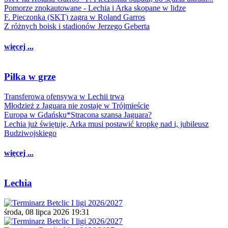
Pomorze znokautowane - Lechia i Arka skopane w lidze
F. Pieczonka (SKT) zagra w Roland Garros
Z różnych boisk i stadionów Jerzego Geberta
więcej ...
Piłka w grze
Transferowa ofensywa w Lechii trwa
Młodzież z Jaguara nie zostaje w Trójmieście
Europa w Gdańsku*Stracona szansa Jaguara?
Lechia już świętuje, Arka musi postawić kropkę nad i, jubileusz
Budziwojskiego
więcej ...
Lechia
środa, 08 lipca 2026 19:31