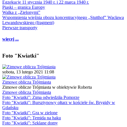
Egzekucje 11 stycznia 1940 r. i 22 marca 1940 r.
Piaski – granica Europy
Walka z „Zielonymi”
Wspomnienia więźnia obozu koncentracyjnego „Stutthof” Wacława
Lewandowskiego (fragment)
Pierwsze transporty
więcej ...
Foto "Kwiatki"
sobota, 13 lutego 2021 11:08
Zimowe oblicza Trójmiasta
Zimowe oblicze Trójmiasta w obiektywie Roberta
Zimowe oblicza Trójmiasta
Foto "Kwiatki": Zima odwiedziła Pomorze
Foto "Kwiatki": Bursztynowy ołtarz w kościele św. Brygidy w
Gdańsku
Foto "Kwiatki": Gra w zielone
Foto "Kwiatki": Temida na haku
Foto "Kwiatki": Szklane domy