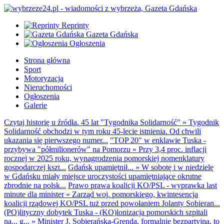
Reprinty
Gazeta Gdańska
Ogłoszenia
Strona główna
Sport
Motoryzacja
Nieruchomości
Ogłoszenia
Galerie
Czytaj historię u źródła. 45 lat "Tygodnika Solidarność"
»
Tygodnik
Solidarność obchodzi w tym roku 45-lecie istnienia. Od chwili
ukazania się pierwszego numer...
"TOP 20" w enklawie Tuska -
przybywa "półmilionerów" na Pomorzu
»
Przy 3,4 proc. inflacji
rocznej w 2025 roku, wynagrodzenia pomorskiej nomenklatury
gospodarczej kszt...
Gdańsk upamiętnił...
»
W sobotę i w niedzielę
w Gdańsku miały miejsce uroczystości upamiętniające okrutne
zbrodnie na polsk...
Prawo prawa koalicji KO/PSL - wyprawka last
minute dla minister
»
Zarząd woj. pomorskiego, kwintesencja
koalicji rządowej KO/PSL tuż przed powołaniem Jolanty Sobieran...
(PO)lityczny dobytek Tuska - (KO)lonizacja pomorskich szpitali
na... g...
»
Minister J. Sobierańska-Grenda, formalnie bezpartyjna, to