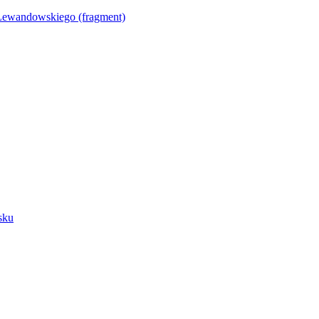
Lewandowskiego (fragment)
sku