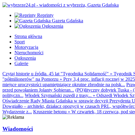
Reprinty
Gazeta Gdańska
Ogłoszenia
Strona główna
Sport
Motoryzacja
Nieruchomości
Ogłoszenia
Galerie
Czytaj historię u źródła. 45 lat "Tygodnika Solidarność"
»
Tygodnik S
"półmilionerów" na Pomorzu
»
Przy 3,4 proc. inflacji rocznej w 20
miejsce uroczystości upamiętniające okrutne zbrodnie na polsk...
Praw
przed powołaniem Jolanty Sobieran...
(PO)lityczny dobytek Tuska - (K
polityczn...
Włodek Szymański zszedł z trasy...
»
Odszedł Włodek Szy
Oświadczenie Rady Miasta Gdańska w sprawie decyzji Prezydenta U
Dowgiałło – architekt, działacz opozycji w czasach PRL, współtwórca 
Wydarzenie z...
Kruszenie betonu
»
W czwartek, 18 czerwca, pod sie
Wiadomości