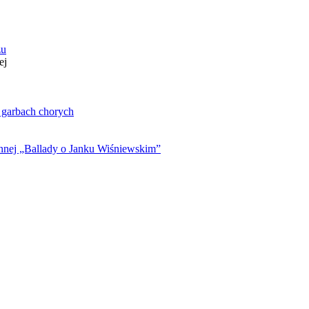
zu
ej
. garbach chorych
ynnej „Ballady o Janku Wiśniewskim”