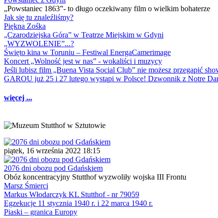
„Powstaniec 1863”- to długo oczekiwany film o wielkim bohaterze
Jak się tu znaleźliśmy?
Piękna Zośka
„Czarodziejska Góra” w Teatrze Miejskim w Gdyni
„WYZWOLENIE”...?
Święto kina w Toruniu – Festiwal EnergaCamerimage
Koncert „Wolność jest w nas” - wokaliści i muzycy
Jeśli lubisz film „Buena Vista Social Club” nie możesz przegapić s
GAROU już 25 i 27 lutego wystąpi w Polsce! Dzwonnik z Notre 
więcej ...
piątek, 16 września 2022 18:15
2076 dni obozu pod Gdańskiem
Obóz koncentracyjny Stutthof wyzwoliły wojska III Frontu
Marsz Śmierci
Markus Włodarczyk KL Stutthof - nr 79059
Egzekucje 11 stycznia 1940 r. i 22 marca 1940 r.
Piaski – granica Europy