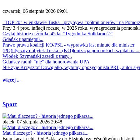
czwartek, 06 sierpnia 2026 09:01
"TOP 20" w enklawie Tuska - przybywa "półmilionerów" na Pomor
Przy 3,4 proc. inflacji rocznej w 2025 roku, wynagrodzenia pomorski
Czytaj historię u źródła. 45 lat "Tygodnika Solidarność"
Gdańsk upamiętnił...
Prawo prawa koalicji KO/PSL - wyprawka last minute dla minister
(PO)lityczny dobytek Tuska - (KO)lonizacja pomorskich szpitali na..
Włodek Szymański zszedł z trasy...
Gdańscy radni: "nie" dla honorowania UPA
Nie żyje Krzysztof Dowgiałło, wybitny opozycjonista PRL, autor sł
więcej ...
Sport
piątek, 07 sierpnia 2026 20:48
Mati dlaczego? - historia jednego piłkarza...
Bramkarz Lechii. Od A-klasy do Ekstraklasy. Współtwórca historii