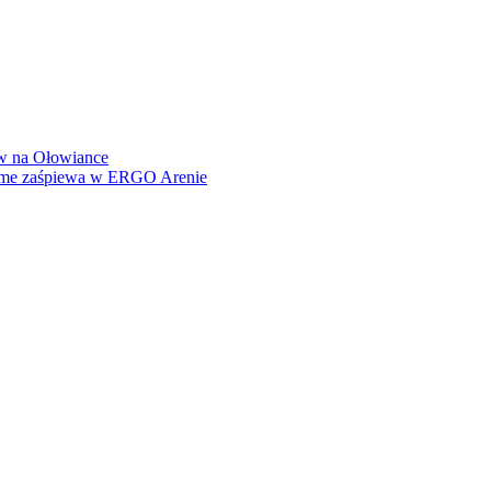
how na Ołowiance
Dame zaśpiewa w ERGO Arenie