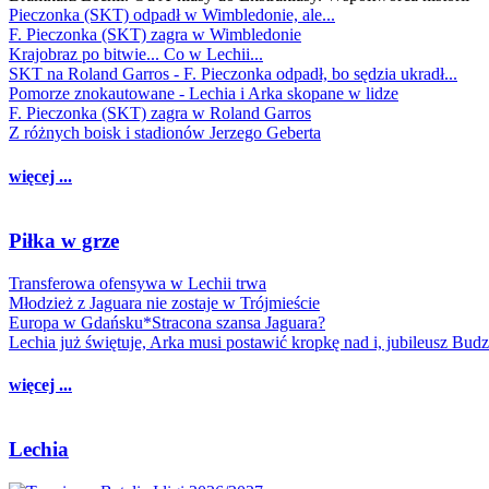
Pieczonka (SKT) odpadł w Wimbledonie, ale...
F. Pieczonka (SKT) zagra w Wimbledonie
Krajobraz po bitwie... Co w Lechii...
SKT na Roland Garros - F. Pieczonka odpadł, bo sędzia ukradł...
Pomorze znokautowane - Lechia i Arka skopane w lidze
F. Pieczonka (SKT) zagra w Roland Garros
Z różnych boisk i stadionów Jerzego Geberta
więcej ...
Piłka w grze
Transferowa ofensywa w Lechii trwa
Młodzież z Jaguara nie zostaje w Trójmieście
Europa w Gdańsku*Stracona szansa Jaguara?
Lechia już świętuje, Arka musi postawić kropkę nad i, jubileusz Bud
więcej ...
Lechia