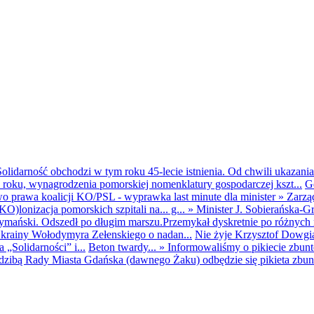
olidarność obchodzi w tym roku 45-lecie istnienia. Od chwili ukazania
25 roku, wynagrodzenia pomorskiej nomenklatury gospodarczej kszt...
G
o prawa koalicji KO/PSL - wyprawka last minute dla minister
»
Zarzą
O)lonizacja pomorskich szpitali na... g...
»
Minister J. Sobierańska-G
mański. Odszedł po długim marszu.Przemykał dyskretnie po różnych r
krainy Wołodymyra Zełenskiego o nadan...
Nie żyje Krzysztof Dowgiał
„Solidarności” i...
Beton twardy...
»
Informowaliśmy o pikiecie zbu
dzibą Rady Miasta Gdańska (dawnego Żaku) odbędzie się pikieta zbun