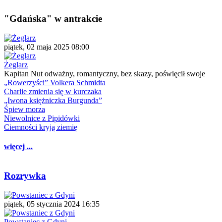
"Gdańska" w antrakcie
piątek, 02 maja 2025 08:00
Żeglarz
Kapitan Nut odważny, romantyczny, bez skazy, poświęcił swoje
„Rowerzyści” Volkera Schmidta
Charlie zmienia się w kurczaka
„Iwona księżniczka Burgunda”
Śpiew morza
Niewolnice z Pipidówki
Ciemności kryją ziemię
więcej ...
Rozrywka
piątek, 05 stycznia 2024 16:35
Powstaniec z Gdyni