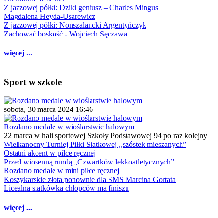
Z jazzowej półki: Dziki geniusz – Charles Mingus
Magdalena Heyda-Usarewicz
Z jazzowej półki: Nonszalancki Argentyńczyk
Zachować boskość - Wojciech Sęczawa
więcej ...
Sport w szkole
sobota, 30 marca 2024 16:46
Rozdano medale w wioślarstwie halowym
22 marca w hali sportowej Szkoły Podstawowej 94 po raz kolejny
Wielkanocny Turniej Piłki Siatkowej ,,szóstek mieszanych”
Ostatni akcent w piłce ręcznej
Przed wiosenną rundą „Czwartków lekkoatletycznych”
Rozdano medale w mini piłce ręcznej
Koszykarskie złota ponownie dla SMS Marcina Gortata
Licealna siatkówka chłopców ma finiszu
więcej ...