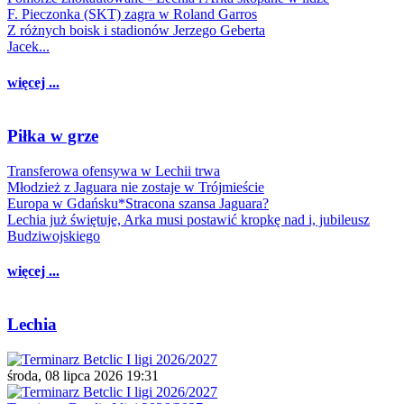
F. Pieczonka (SKT) zagra w Roland Garros
Z różnych boisk i stadionów Jerzego Geberta
Jacek...
więcej ...
Piłka w grze
Transferowa ofensywa w Lechii trwa
Młodzież z Jaguara nie zostaje w Trójmieście
Europa w Gdańsku*Stracona szansa Jaguara?
Lechia już świętuje, Arka musi postawić kropkę nad i, jubileusz
Budziwojskiego
więcej ...
Lechia
środa, 08 lipca 2026 19:31