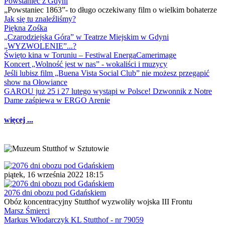
Powstaniec z Gdyni
„Powstaniec 1863”- to długo oczekiwany film o wielkim bohaterze
Jak się tu znaleźliśmy?
Piękna Zośka
„Czarodziejska Góra” w Teatrze Miejskim w Gdyni
„WYZWOLENIE”...?
Święto kina w Toruniu – Festiwal EnergaCamerimage
Koncert „Wolność jest w nas” - wokaliści i muzycy
Jeśli lubisz film „Buena Vista Social Club” nie możesz przegapić
show na Ołowiance
GAROU już 25 i 27 lutego wystąpi w Polsce! Dzwonnik z Notre
Dame zaśpiewa w ERGO Arenie
więcej ...
piątek, 16 września 2022 18:15
2076 dni obozu pod Gdańskiem
Obóz koncentracyjny Stutthof wyzwoliły wojska III Frontu
Marsz Śmierci
Markus Włodarczyk KL Stutthof - nr 79059