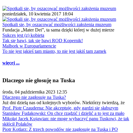
poniedziałek, 10 kwietnia 2017 18:04
Spotkali się, by oszacować możliwości założenia muzeum
Fundacja „Mater Dei”, ta sama dzięki której w dużej mierze
Sukces jest (z) kobietą
Tak się bawi, tak się bawi ROD Kopernik!
Malbork w Europarlamencie
To nie jest jakieś tam miasto, to nie jest jakiś tam zamek
więcej ...
Dlaczego nie głosuję na Tuska
środa, 04 października 2023 12:35
Dlaczego nie zagłosuję na Tuska?
Już dni dzielą nas od kolejnych wyborów. Niektórzy twierdzą, że
Prof. Piotr Czauderna: Nie akceptuję, gdy gardzi się słabszym
Stanisław Fudakowski: On chce rządzić i dzielić a to jest za mało
Mikołaj Jacek Kujawian: nie mogę wybaczyć panu Tuskowi, że tak
skłócił Polaków
Piotr Kotlarz: Z trzech powodów nie zagłosuję na Tuska i PO