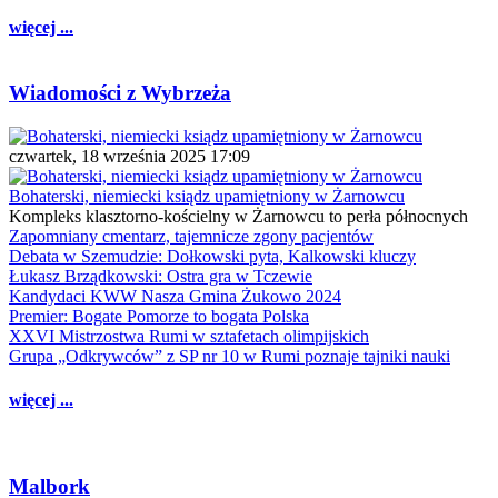
więcej ...
Wiadomości z Wybrzeża
czwartek, 18 września 2025 17:09
Bohaterski, niemiecki ksiądz upamiętniony w Żarnowcu
Kompleks klasztorno-kościelny w Żarnowcu to perła północnych
Zapomniany cmentarz, tajemnicze zgony pacjentów
Debata w Szemudzie: Dołkowski pyta, Kalkowski kluczy
Łukasz Brządkowski: Ostra gra w Tczewie
Kandydaci KWW Nasza Gmina Żukowo 2024
Premier: Bogate Pomorze to bogata Polska
XXVI Mistrzostwa Rumi w sztafetach olimpijskich
Grupa „Odkrywców” z SP nr 10 w Rumi poznaje tajniki nauki
więcej ...
Malbork