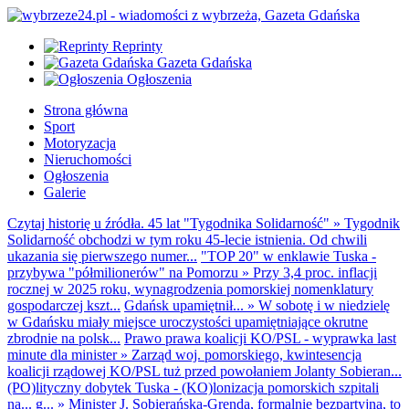
Reprinty
Gazeta Gdańska
Ogłoszenia
Strona główna
Sport
Motoryzacja
Nieruchomości
Ogłoszenia
Galerie
Czytaj historię u źródła. 45 lat "Tygodnika Solidarność"
»
Tygodnik
Solidarność obchodzi w tym roku 45-lecie istnienia. Od chwili
ukazania się pierwszego numer...
"TOP 20" w enklawie Tuska -
przybywa "półmilionerów" na Pomorzu
»
Przy 3,4 proc. inflacji
rocznej w 2025 roku, wynagrodzenia pomorskiej nomenklatury
gospodarczej kszt...
Gdańsk upamiętnił...
»
W sobotę i w niedzielę
w Gdańsku miały miejsce uroczystości upamiętniające okrutne
zbrodnie na polsk...
Prawo prawa koalicji KO/PSL - wyprawka last
minute dla minister
»
Zarząd woj. pomorskiego, kwintesencja
koalicji rządowej KO/PSL tuż przed powołaniem Jolanty Sobieran...
(PO)lityczny dobytek Tuska - (KO)lonizacja pomorskich szpitali
na... g...
»
Minister J. Sobierańska-Grenda, formalnie bezpartyjna, to