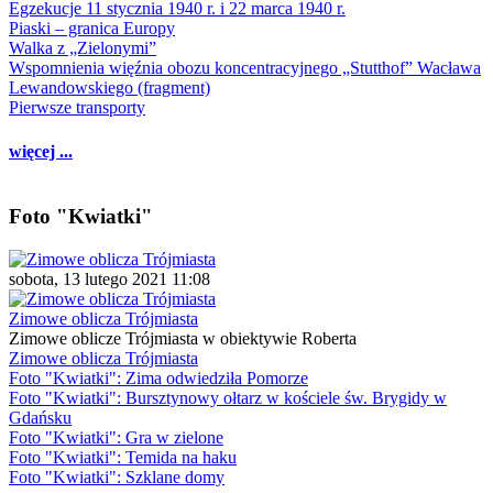
Egzekucje 11 stycznia 1940 r. i 22 marca 1940 r.
Piaski – granica Europy
Walka z „Zielonymi”
Wspomnienia więźnia obozu koncentracyjnego „Stutthof” Wacława
Lewandowskiego (fragment)
Pierwsze transporty
więcej ...
Foto "Kwiatki"
sobota, 13 lutego 2021 11:08
Zimowe oblicza Trójmiasta
Zimowe oblicze Trójmiasta w obiektywie Roberta
Zimowe oblicza Trójmiasta
Foto "Kwiatki": Zima odwiedziła Pomorze
Foto "Kwiatki": Bursztynowy ołtarz w kościele św. Brygidy w
Gdańsku
Foto "Kwiatki": Gra w zielone
Foto "Kwiatki": Temida na haku
Foto "Kwiatki": Szklane domy