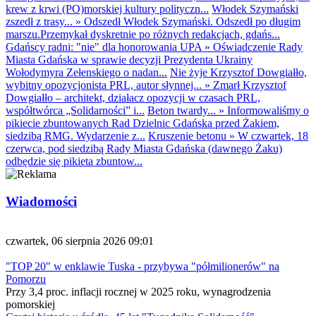
krew z krwi (PO)morskiej kultury polityczn...
Włodek Szymański
zszedł z trasy...
»
Odszedł Włodek Szymański. Odszedł po długim
marszu.Przemykał dyskretnie po różnych redakcjach, gdańs...
Gdańscy radni: "nie" dla honorowania UPA
»
Oświadczenie Rady
Miasta Gdańska w sprawie decyzji Prezydenta Ukrainy
Wołodymyra Zełenskiego o nadan...
Nie żyje Krzysztof Dowgiałło,
wybitny opozycjonista PRL, autor słynnej...
»
Zmarł Krzysztof
Dowgiałło – architekt, działacz opozycji w czasach PRL,
współtwórca „Solidarności” i...
Beton twardy...
»
Informowaliśmy o
pikiecie zbuntowanych Rad Dzielnic Gdańska przed Żakiem,
siedzibą RMG. Wydarzenie z...
Kruszenie betonu
»
W czwartek, 18
czerwca, pod siedzibą Rady Miasta Gdańska (dawnego Żaku)
odbędzie się pikieta zbuntow...
Wiadomości
czwartek, 06 sierpnia 2026 09:01
"TOP 20" w enklawie Tuska - przybywa "półmilionerów" na
Pomorzu
Przy 3,4 proc. inflacji rocznej w 2025 roku, wynagrodzenia
pomorskiej