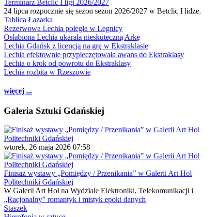
Terminarz Betclic I ligi 2026/2027
24 lipca rozpocznie się sezon sezon 2026/2027 w Betclic I lidze.
Tablica Łazarka
Rezerwowa Lechia poległa w Legnicy
Osłabiona Lechia ukarała nieskuteczną Arkę
Lechia Gdańsk z licencją na grę w Ekstraklasie
Lechia efektownie przypieczętowała awans do Ekstraklasy
Lechia o krok od powrotu do Ekstraklasy
Lechia rozbita w Rzeszowie
więcej ...
Galeria Sztuki Gdańskiej
wtorek, 26 maja 2026 07:58
Finisaż wystawy „Pomiędzy / Przenikania” w Galerii Art Hol
Politechniki Gdańskiej
W Galerii Art Hol na Wydziale Elektroniki, Telekomunikacji i
„Racjonalny” romantyk i mistyk epoki danych
Staszek
Hierofonia w sztuce