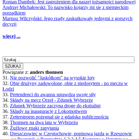
Roman Dambek: Jest zagrożeniem dla naszej tożsamości narodowej
Andrzej Michałowski: To nazwisko kojarzy mi się z niemieckim
porządkiem
Mariusz Wilczyński: Jego rządy zaskutkowały jednymi z gorszych
decyzji
więcej ...
SZUKAJ
Powiązane z:
anders thomsen
31.
Nie pozwolić "Jaskółkom" na wysokie loty
32.
Obie drużyny zadowolone, obie z niedosytem - po meczu w
Łodzi
33.
Pretendenci do awansu sprawdzą swoje siły
34.
Składy na mecz Orzeł - Zdunek Wybrzeże
35.
Zdunek Wybrzeże zaczyna drogę do ekstraligi
36.
Składy na inaugurację z Lokomotiwem
37.
Zetterstroem pożegnał się z gdańską publicznością
38.
Thomsen na dwa lata w Wybrzeżu
39.
Żużlowe znaki zapytania
40.
Dreszczowiec w Częstochowie, popisowa jazda w Rzeszowie