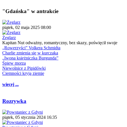
"Gdańska" w antrakcie
piątek, 02 maja 2025 08:00
Żeglarz
Kapitan Nut odważny, romantyczny, bez skazy, poświęcił swoje
„Rowerzyści” Volkera Schmidta
Charlie zmienia się w kurczaka
„Iwona księżniczka Burgunda”
Śpiew morza
Niewolnice z Pipidówki
Ciemności kryją ziemię
więcej ...
Rozrywka
piątek, 05 stycznia 2024 16:35