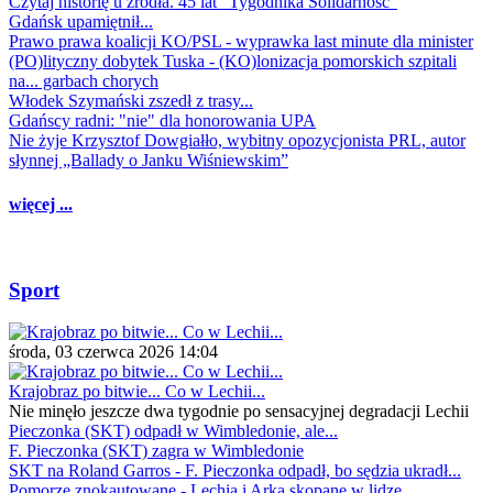
Czytaj historię u źródła. 45 lat "Tygodnika Solidarność"
Gdańsk upamiętnił...
Prawo prawa koalicji KO/PSL - wyprawka last minute dla minister
(PO)lityczny dobytek Tuska - (KO)lonizacja pomorskich szpitali
na... garbach chorych
Włodek Szymański zszedł z trasy...
Gdańscy radni: "nie" dla honorowania UPA
Nie żyje Krzysztof Dowgiałło, wybitny opozycjonista PRL, autor
słynnej „Ballady o Janku Wiśniewskim”
więcej ...
Sport
środa, 03 czerwca 2026 14:04
Krajobraz po bitwie... Co w Lechii...
Nie minęło jeszcze dwa tygodnie po sensacyjnej degradacji Lechii
Pieczonka (SKT) odpadł w Wimbledonie, ale...
F. Pieczonka (SKT) zagra w Wimbledonie
SKT na Roland Garros - F. Pieczonka odpadł, bo sędzia ukradł...
Pomorze znokautowane - Lechia i Arka skopane w lidze