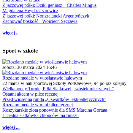
Z jazzowej półki: Dziki geniusz – Charles Mingus
Magdalena Heyda-Usarewicz
Z jazzowej półki: Nonszalancki Argentyńczyk
Zachować boskość - Wojciech Sęczawa
więcej ...
Sport w szkole
sobota, 30 marca 2024 16:46
Rozdano medale w wioślarstwie halowym
22 marca w hali sportowej Szkoły Podstawowej 94 po raz kolejny
Wielkanocny Turniej Piłki Siatkowej ,,szóstek mieszanych”
Ostatni akcent w piłce ręcznej
Przed wiosenną rundą „Czwartków lekkoatletycznych”
Rozdano medale w mini piłce ręcznej
Koszykarskie złota ponownie dla SMS Marcina Gortata
Licealna siatkówka chłopców ma finiszu
więcej ...