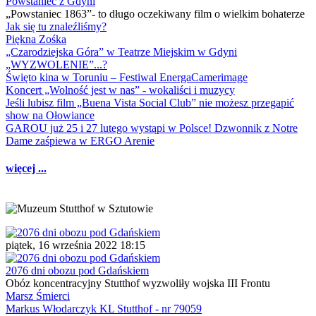
Powstaniec z Gdyni
„Powstaniec 1863”- to długo oczekiwany film o wielkim bohaterze
Jak się tu znaleźliśmy?
Piękna Zośka
„Czarodziejska Góra” w Teatrze Miejskim w Gdyni
„WYZWOLENIE”...?
Święto kina w Toruniu – Festiwal EnergaCamerimage
Koncert „Wolność jest w nas” - wokaliści i muzycy
Jeśli lubisz film „Buena Vista Social Club” nie możesz przegapić
show na Ołowiance
GAROU już 25 i 27 lutego wystąpi w Polsce! Dzwonnik z Notre
Dame zaśpiewa w ERGO Arenie
więcej ...
piątek, 16 września 2022 18:15
2076 dni obozu pod Gdańskiem
Obóz koncentracyjny Stutthof wyzwoliły wojska III Frontu
Marsz Śmierci
Markus Włodarczyk KL Stutthof - nr 79059