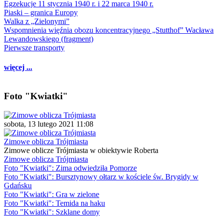
Egzekucje 11 stycznia 1940 r. i 22 marca 1940 r.
Piaski – granica Europy
Walka z „Zielonymi”
Wspomnienia więźnia obozu koncentracyjnego „Stutthof” Wacława
Lewandowskiego (fragment)
Pierwsze transporty
więcej ...
Foto "Kwiatki"
sobota, 13 lutego 2021 11:08
Zimowe oblicza Trójmiasta
Zimowe oblicze Trójmiasta w obiektywie Roberta
Zimowe oblicza Trójmiasta
Foto "Kwiatki": Zima odwiedziła Pomorze
Foto "Kwiatki": Bursztynowy ołtarz w kościele św. Brygidy w
Gdańsku
Foto "Kwiatki": Gra w zielone
Foto "Kwiatki": Temida na haku
Foto "Kwiatki": Szklane domy