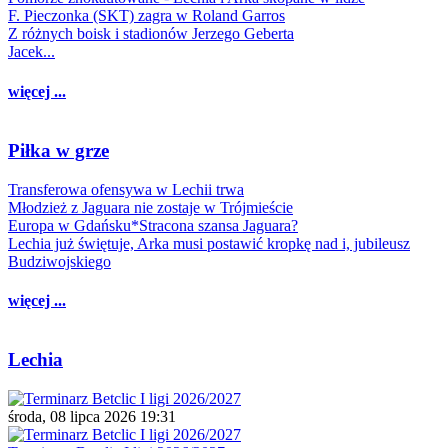
F. Pieczonka (SKT) zagra w Roland Garros
Z różnych boisk i stadionów Jerzego Geberta
Jacek...
więcej ...
Piłka w grze
Transferowa ofensywa w Lechii trwa
Młodzież z Jaguara nie zostaje w Trójmieście
Europa w Gdańsku*Stracona szansa Jaguara?
Lechia już świętuje, Arka musi postawić kropkę nad i, jubileusz
Budziwojskiego
więcej ...
Lechia
środa, 08 lipca 2026 19:31