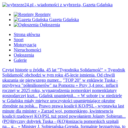
Reprinty
Gazeta Gdańska
Ogłoszenia
Strona główna
Sport
Motoryzacja
Nieruchomości
Ogłoszenia
Galerie
Czytaj historię u źródła. 45 lat "Tygodnika Solidarność"
»
Tygodnik
Solidarność obchodzi w tym roku 45-lecie istnienia. Od chwili
ukazania się pierwszego numer...
"TOP 20" w enklawie Tuska -
przybywa "półmilionerów" na Pomorzu
»
Przy 3,4 proc. inflacji
rocznej w 2025 roku, wynagrodzenia pomorskiej nomenklatury
gospodarczej kszt...
Gdańsk upamiętnił...
»
W sobotę i w niedzielę
w Gdańsku miały miejsce uroczystości upamiętniające okrutne
zbrodnie na polsk...
Prawo prawa koalicji KO/PSL - wyprawka last
minute dla minister
»
Zarząd woj. pomorskiego, kwintesencja
koalicji rządowej KO/PSL tuż przed powołaniem Jolanty Sobieran...
(PO)lityczny dobytek Tuska - (KO)lonizacja pomorskich szpitali
na... g...
»
Minister J. Sobierańska-Grenda, formalnie bezpartyjna, to