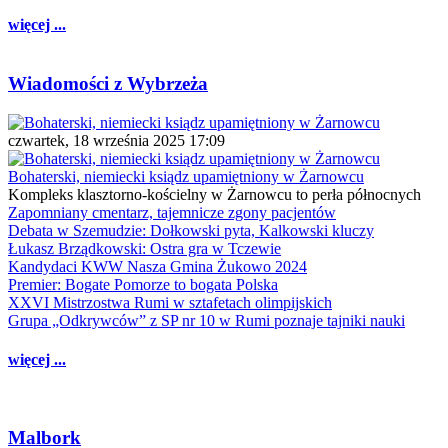
więcej ...
Wiadomości z Wybrzeża
czwartek, 18 września 2025 17:09
Bohaterski, niemiecki ksiądz upamiętniony w Żarnowcu
Kompleks klasztorno-kościelny w Żarnowcu to perła północnych
Zapomniany cmentarz, tajemnicze zgony pacjentów
Debata w Szemudzie: Dołkowski pyta, Kalkowski kluczy
Łukasz Brządkowski: Ostra gra w Tczewie
Kandydaci KWW Nasza Gmina Żukowo 2024
Premier: Bogate Pomorze to bogata Polska
XXVI Mistrzostwa Rumi w sztafetach olimpijskich
Grupa „Odkrywców” z SP nr 10 w Rumi poznaje tajniki nauki
więcej ...
Malbork