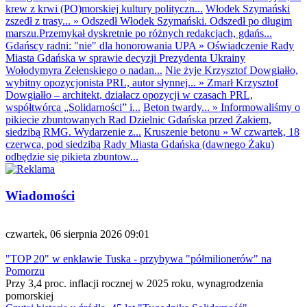
krew z krwi (PO)morskiej kultury polityczn...
Włodek Szymański
zszedł z trasy...
»
Odszedł Włodek Szymański. Odszedł po długim
marszu.Przemykał dyskretnie po różnych redakcjach, gdańs...
Gdańscy radni: "nie" dla honorowania UPA
»
Oświadczenie Rady
Miasta Gdańska w sprawie decyzji Prezydenta Ukrainy
Wołodymyra Zełenskiego o nadan...
Nie żyje Krzysztof Dowgiałło,
wybitny opozycjonista PRL, autor słynnej...
»
Zmarł Krzysztof
Dowgiałło – architekt, działacz opozycji w czasach PRL,
współtwórca „Solidarności” i...
Beton twardy...
»
Informowaliśmy o
pikiecie zbuntowanych Rad Dzielnic Gdańska przed Żakiem,
siedzibą RMG. Wydarzenie z...
Kruszenie betonu
»
W czwartek, 18
czerwca, pod siedzibą Rady Miasta Gdańska (dawnego Żaku)
odbędzie się pikieta zbuntow...
Wiadomości
czwartek, 06 sierpnia 2026 09:01
"TOP 20" w enklawie Tuska - przybywa "półmilionerów" na
Pomorzu
Przy 3,4 proc. inflacji rocznej w 2025 roku, wynagrodzenia
pomorskiej