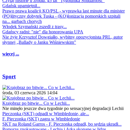
Czytaj historię u źródła. 45 lat "Tygodnika Solidarność"
Gdańsk upamiętnił...
Prawo prawa koalicji KO/PSL - wyprawka last minute dla minister
(PO)lityczny dobytek Tuska - (KO)lonizacja pomorskich szpitali
na... garbach chorych
Włodek Szymański zszedł z trasy...
Gdańscy radni: "nie" dla honorowania UPA
Nie żyje Krzysztof Dowgiałło, wybitny opozycjonista PRL, autor
słynnej „Ballady o Janku Wiśniewskim”
więcej ...
Sport
środa, 03 czerwca 2026 14:04
Krajobraz po bitwie... Co w Lechii...
Nie minęło jeszcze dwa tygodnie po sensacyjnej degradacji Lechii
Pieczonka (SKT) odpadł w Wimbledonie, ale...
F. Pieczonka (SKT) zagra w Wimbledonie
SKT na Roland Garros - F. Pieczonka odpadł, bo sędzia ukradł...
Pomorze znokautowane - Lechia i Arka skopane w lidze