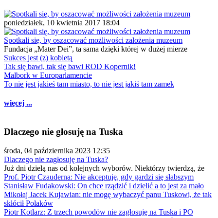
poniedziałek, 10 kwietnia 2017 18:04
Spotkali się, by oszacować możliwości założenia muzeum
Fundacja „Mater Dei”, ta sama dzięki której w dużej mierze
Sukces jest (z) kobietą
Tak się bawi, tak się bawi ROD Kopernik!
Malbork w Europarlamencie
To nie jest jakieś tam miasto, to nie jest jakiś tam zamek
więcej ...
Dlaczego nie głosuję na Tuska
środa, 04 października 2023 12:35
Dlaczego nie zagłosuję na Tuska?
Już dni dzielą nas od kolejnych wyborów. Niektórzy twierdzą, że
Prof. Piotr Czauderna: Nie akceptuję, gdy gardzi się słabszym
Stanisław Fudakowski: On chce rządzić i dzielić a to jest za mało
Mikołaj Jacek Kujawian: nie mogę wybaczyć panu Tuskowi, że tak
skłócił Polaków
Piotr Kotlarz: Z trzech powodów nie zagłosuję na Tuska i PO