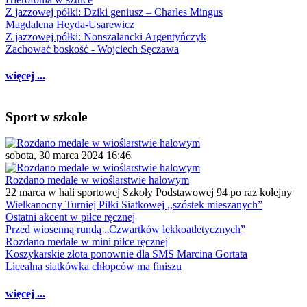
Z jazzowej półki: Dziki geniusz – Charles Mingus
Magdalena Heyda-Usarewicz
Z jazzowej półki: Nonszalancki Argentyńczyk
Zachować boskość - Wojciech Sęczawa
więcej ...
Sport w szkole
sobota, 30 marca 2024 16:46
Rozdano medale w wioślarstwie halowym
22 marca w hali sportowej Szkoły Podstawowej 94 po raz kolejny
Wielkanocny Turniej Piłki Siatkowej ,,szóstek mieszanych”
Ostatni akcent w piłce ręcznej
Przed wiosenną rundą „Czwartków lekkoatletycznych”
Rozdano medale w mini piłce ręcznej
Koszykarskie złota ponownie dla SMS Marcina Gortata
Licealna siatkówka chłopców ma finiszu
więcej ...