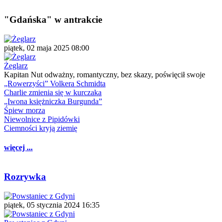
"Gdańska" w antrakcie
piątek, 02 maja 2025 08:00
Żeglarz
Kapitan Nut odważny, romantyczny, bez skazy, poświęcił swoje
„Rowerzyści” Volkera Schmidta
Charlie zmienia się w kurczaka
„Iwona księżniczka Burgunda”
Śpiew morza
Niewolnice z Pipidówki
Ciemności kryją ziemię
więcej ...
Rozrywka
piątek, 05 stycznia 2024 16:35