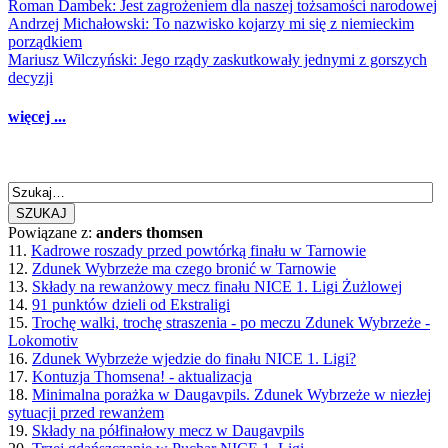
Roman Dambek: Jest zagrożeniem dla naszej tożsamości narodowej
Andrzej Michałowski: To nazwisko kojarzy mi się z niemieckim
porządkiem
Mariusz Wilczyński: Jego rządy zaskutkowały jednymi z gorszych
decyzji
więcej ...
SZUKAJ
Powiązane z:
anders thomsen
11.
Kadrowe roszady przed powtórką finału w Tarnowie
12.
Zdunek Wybrzeże ma czego bronić w Tarnowie
13.
Składy na rewanżowy mecz finału NICE 1. Ligi Żużlowej
14.
91 punktów dzieli od Ekstraligi
15.
Trochę walki, trochę straszenia - po meczu Zdunek Wybrzeże -
Lokomotiv
16.
Zdunek Wybrzeże wjedzie do finału NICE 1. Ligi?
17.
Kontuzja Thomsena! - aktualizacja
18.
Minimalna porażka w Daugavpils. Zdunek Wybrzeże w niezłej
sytuacji przed rewanżem
19.
Składy na półfinałowy mecz w Daugavpils