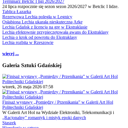
Terminarz Betclic I ligi 2026/2027
24 lipca rozpocznie się sezon sezon 2026/2027 w Betclic I lidze.
Tablica Łazarka
Rezerwowa Lechia poległa w Legnicy
Osłabiona Lechia ukarała nieskuteczną Arkę
Lechia Gdańsk z licencją na grę w Ekstraklasie
Lechia efektownie przypieczętowała awans do Ekstraklasy
Lechia o krok od powrotu do Ekstraklasy
Lechia rozbita w Rzeszowie
więcej ...
Galeria Sztuki Gdańskiej
wtorek, 26 maja 2026 07:58
Finisaż wystawy „Pomiędzy / Przenikania” w Galerii Art Hol
Politechniki Gdańskiej
W Galerii Art Hol na Wydziale Elektroniki, Telekomunikacji i
„Racjonalny” romantyk i mistyk epoki danych
Staszek
Hierofonia w sztuce