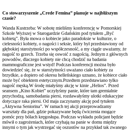
Co stowarzyszenie „Crede Femina” planuje w najbliższym
czasie?
Wanda Kustrzeba: W sobotę mieliśmy konferencję w Pomorskiej
Szkole Wyższej w Starogardzie Gdańskim pod tytułem „Być
kobietą”. Była mowa o kobiecie jako paradoksie w kulturze, o
cielesności kobiety, o nagości i seksie, który był przedstawiony od
głębokiej starożytności po współczesność, a my ciągle uważamy, że
nagość to grzech. Trzeba się oswoić z nagością. Jednym z głównych
powodów, dlaczego kobiety nie chcą chodzić na badania
mammograficzne jest wstyd! Podczas konferencji można było
dowiedzieć się, że w starożytności uważano ciało kobiety za
brzydkie, a dopiero od okresu helleńskiego uznano, że kobiece ciało
może być obiektem estetycznym.Przedtem przedstawiano tylko
nagość męską.W środę miałyśmy akcję w kinie „Helios”. Przed
seansem „Kino Kobiet” uczyłyśmy panie, które tam gremialnie
przychodzą, samobadania piersi, rozdawałyśmy ulotki edukacyjne
dotyczące raka piersi. Od maja zaczynamy akcję pod tytułem
„Aktywna Seniorina”. W ramach tej akcji przeprowadzamy
warsztaty dla pań, gdzie pokazywane będą ćwiczenia mogące
pomóc przy bólach kręgosłupa. Podczas wykładu policjant będzie
mówił o zagrożeniach, które czyhają na panie w domu między
innymi o tym jak wystrzegać się oszustów na przykład tak zwanego