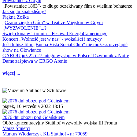
Powstaniec z Gdyni
„Powstaniec 1863”- to długo oczekiwany film o wielkim bohaterze
Jak się tu znaleźliśmy?
Piękna Zośka
„Czarodziejska Góra” w Teatrze Miejskim w Gdyni
„WYZWOLENIE”...?
Święto kina w Toruniu – Festiwal EnergaCamerimage
Koncert „Wolność jest w nas” - wokaliści i muzycy
Jeśli lubisz film „Buena Vista Social Club” nie możesz przegapić
show na Ołowiance
GAROU już 25 i 27 lutego wystąpi w Polsce! Dzwonnik z Notre
Dame zaśpiewa w ERGO Arenie
więcej ...
piątek, 16 września 2022 18:15
2076 dni obozu pod Gdańskiem
Obóz koncentracyjny Stutthof wyzwoliły wojska III Frontu
Marsz Śmierci
Markus Włodarczyk KL Stutthof - nr 79059