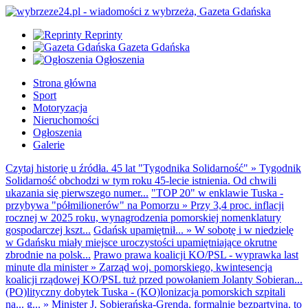
Reprinty
Gazeta Gdańska
Ogłoszenia
Strona główna
Sport
Motoryzacja
Nieruchomości
Ogłoszenia
Galerie
Czytaj historię u źródła. 45 lat "Tygodnika Solidarność"
»
Tygodnik
Solidarność obchodzi w tym roku 45-lecie istnienia. Od chwili
ukazania się pierwszego numer...
"TOP 20" w enklawie Tuska -
przybywa "półmilionerów" na Pomorzu
»
Przy 3,4 proc. inflacji
rocznej w 2025 roku, wynagrodzenia pomorskiej nomenklatury
gospodarczej kszt...
Gdańsk upamiętnił...
»
W sobotę i w niedzielę
w Gdańsku miały miejsce uroczystości upamiętniające okrutne
zbrodnie na polsk...
Prawo prawa koalicji KO/PSL - wyprawka last
minute dla minister
»
Zarząd woj. pomorskiego, kwintesencja
koalicji rządowej KO/PSL tuż przed powołaniem Jolanty Sobieran...
(PO)lityczny dobytek Tuska - (KO)lonizacja pomorskich szpitali
na... g...
»
Minister J. Sobierańska-Grenda, formalnie bezpartyjna, to