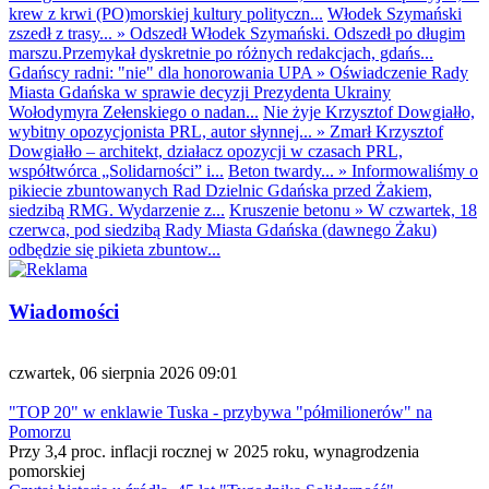
krew z krwi (PO)morskiej kultury polityczn...
Włodek Szymański
zszedł z trasy...
»
Odszedł Włodek Szymański. Odszedł po długim
marszu.Przemykał dyskretnie po różnych redakcjach, gdańs...
Gdańscy radni: "nie" dla honorowania UPA
»
Oświadczenie Rady
Miasta Gdańska w sprawie decyzji Prezydenta Ukrainy
Wołodymyra Zełenskiego o nadan...
Nie żyje Krzysztof Dowgiałło,
wybitny opozycjonista PRL, autor słynnej...
»
Zmarł Krzysztof
Dowgiałło – architekt, działacz opozycji w czasach PRL,
współtwórca „Solidarności” i...
Beton twardy...
»
Informowaliśmy o
pikiecie zbuntowanych Rad Dzielnic Gdańska przed Żakiem,
siedzibą RMG. Wydarzenie z...
Kruszenie betonu
»
W czwartek, 18
czerwca, pod siedzibą Rady Miasta Gdańska (dawnego Żaku)
odbędzie się pikieta zbuntow...
Wiadomości
czwartek, 06 sierpnia 2026 09:01
"TOP 20" w enklawie Tuska - przybywa "półmilionerów" na
Pomorzu
Przy 3,4 proc. inflacji rocznej w 2025 roku, wynagrodzenia
pomorskiej