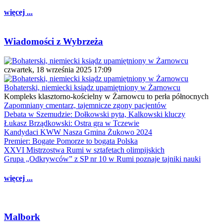
więcej ...
Wiadomości z Wybrzeża
czwartek, 18 września 2025 17:09
Bohaterski, niemiecki ksiądz upamiętniony w Żarnowcu
Kompleks klasztorno-kościelny w Żarnowcu to perła północnych
Zapomniany cmentarz, tajemnicze zgony pacjentów
Debata w Szemudzie: Dołkowski pyta, Kalkowski kluczy
Łukasz Brządkowski: Ostra gra w Tczewie
Kandydaci KWW Nasza Gmina Żukowo 2024
Premier: Bogate Pomorze to bogata Polska
XXVI Mistrzostwa Rumi w sztafetach olimpijskich
Grupa „Odkrywców” z SP nr 10 w Rumi poznaje tajniki nauki
więcej ...
Malbork