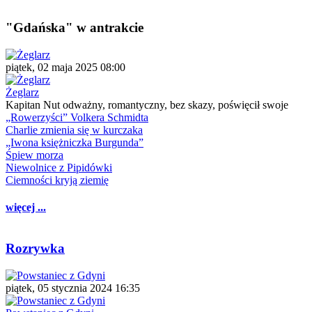
"Gdańska" w antrakcie
piątek, 02 maja 2025 08:00
Żeglarz
Kapitan Nut odważny, romantyczny, bez skazy, poświęcił swoje
„Rowerzyści” Volkera Schmidta
Charlie zmienia się w kurczaka
„Iwona księżniczka Burgunda”
Śpiew morza
Niewolnice z Pipidówki
Ciemności kryją ziemię
więcej ...
Rozrywka
piątek, 05 stycznia 2024 16:35