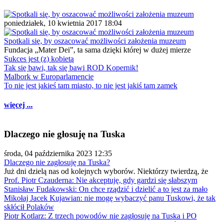
poniedziałek, 10 kwietnia 2017 18:04
Spotkali się, by oszacować możliwości założenia muzeum
Fundacja „Mater Dei”, ta sama dzięki której w dużej mierze
Sukces jest (z) kobietą
Tak się bawi, tak się bawi ROD Kopernik!
Malbork w Europarlamencie
To nie jest jakieś tam miasto, to nie jest jakiś tam zamek
więcej ...
Dlaczego nie głosuję na Tuska
środa, 04 października 2023 12:35
Dlaczego nie zagłosuję na Tuska?
Już dni dzielą nas od kolejnych wyborów. Niektórzy twierdzą, że
Prof. Piotr Czauderna: Nie akceptuję, gdy gardzi się słabszym
Stanisław Fudakowski: On chce rządzić i dzielić a to jest za mało
Mikołaj Jacek Kujawian: nie mogę wybaczyć panu Tuskowi, że tak
skłócił Polaków
Piotr Kotlarz: Z trzech powodów nie zagłosuję na Tuska i PO