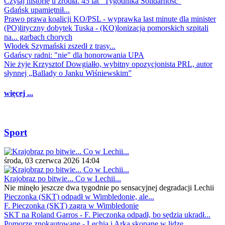
Czytaj historię u źródła. 45 lat "Tygodnika Solidarność"
Gdańsk upamiętnił...
Prawo prawa koalicji KO/PSL - wyprawka last minute dla minister
(PO)lityczny dobytek Tuska - (KO)lonizacja pomorskich szpitali
na... garbach chorych
Włodek Szymański zszedł z trasy...
Gdańscy radni: "nie" dla honorowania UPA
Nie żyje Krzysztof Dowgiałło, wybitny opozycjonista PRL, autor
słynnej „Ballady o Janku Wiśniewskim”
więcej ...
Sport
środa, 03 czerwca 2026 14:04
Krajobraz po bitwie... Co w Lechii...
Nie minęło jeszcze dwa tygodnie po sensacyjnej degradacji Lechii
Pieczonka (SKT) odpadł w Wimbledonie, ale...
F. Pieczonka (SKT) zagra w Wimbledonie
SKT na Roland Garros - F. Pieczonka odpadł, bo sędzia ukradł...
Pomorze znokautowane - Lechia i Arka skopane w lidze