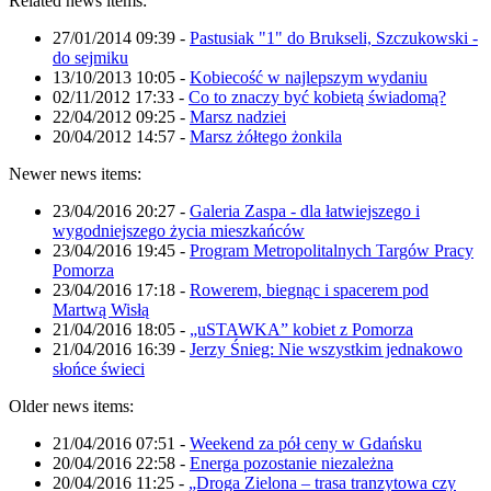
Related news items:
27/01/2014 09:39
-
Pastusiak "1" do Brukseli, Szczukowski -
do sejmiku
13/10/2013 10:05
-
Kobiecość w najlepszym wydaniu
02/11/2012 17:33
-
Co to znaczy być kobietą świadomą?
22/04/2012 09:25
-
Marsz nadziei
20/04/2012 14:57
-
Marsz żółtego żonkila
Newer news items:
23/04/2016 20:27
-
Galeria Zaspa - dla łatwiejszego i
wygodniejszego życia mieszkańców
23/04/2016 19:45
-
Program Metropolitalnych Targów Pracy
Pomorza
23/04/2016 17:18
-
Rowerem, biegnąc i spacerem pod
Martwą Wisłą
21/04/2016 18:05
-
„uSTAWKA” kobiet z Pomorza
21/04/2016 16:39
-
Jerzy Śnieg: Nie wszystkim jednakowo
słońce świeci
Older news items:
21/04/2016 07:51
-
Weekend za pół ceny w Gdańsku
20/04/2016 22:58
-
Energa pozostanie niezależna
20/04/2016 11:25
-
„Droga Zielona – trasa tranzytowa czy