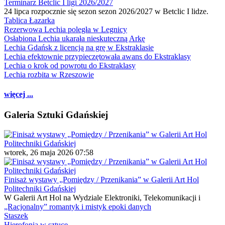
Terminarz Betclic I ligi 2026/2027
24 lipca rozpocznie się sezon sezon 2026/2027 w Betclic I lidze.
Tablica Łazarka
Rezerwowa Lechia poległa w Legnicy
Osłabiona Lechia ukarała nieskuteczną Arkę
Lechia Gdańsk z licencją na grę w Ekstraklasie
Lechia efektownie przypieczętowała awans do Ekstraklasy
Lechia o krok od powrotu do Ekstraklasy
Lechia rozbita w Rzeszowie
więcej ...
Galeria Sztuki Gdańskiej
wtorek, 26 maja 2026 07:58
Finisaż wystawy „Pomiędzy / Przenikania” w Galerii Art Hol
Politechniki Gdańskiej
W Galerii Art Hol na Wydziale Elektroniki, Telekomunikacji i
„Racjonalny” romantyk i mistyk epoki danych
Staszek
Hierofonia w sztuce