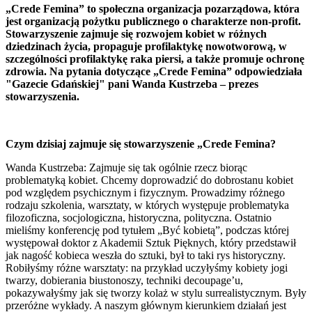
„Crede Femina” to społeczna organizacja pozarządowa, która
jest organizacją pożytku publicznego o charakterze non-profit.
Stowarzyszenie zajmuje się rozwojem kobiet w różnych
dziedzinach życia, propaguje profilaktykę nowotworową, w
szczególności profilaktykę raka piersi, a także promuje ochronę
zdrowia. Na pytania dotyczące „Crede Femina” odpowiedziała
"Gazecie Gdańskiej" pani Wanda Kustrzeba – prezes
stowarzyszenia.
Czym dzisiaj zajmuje się stowarzyszenie „Crede Femina?
Wanda Kustrzeba: Zajmuje się tak ogólnie rzecz biorąc
problematyką kobiet. Chcemy doprowadzić do dobrostanu kobiet
pod względem psychicznym i fizycznym. Prowadzimy różnego
rodzaju szkolenia, warsztaty, w których występuje problematyka
filozoficzna, socjologiczna, historyczna, polityczna. Ostatnio
mieliśmy konferencję pod tytułem „Być kobietą”, podczas której
występował doktor z Akademii Sztuk Pięknych, który przedstawił
jak nagość kobieca weszła do sztuki, był to taki rys historyczny.
Robiłyśmy różne warsztaty: na przykład uczyłyśmy kobiety jogi
twarzy, dobierania biustonoszy, techniki decoupage’u,
pokazywałyśmy jak się tworzy kolaż w stylu surrealistycznym. Były
przeróżne wykłady. A naszym głównym kierunkiem działań jest