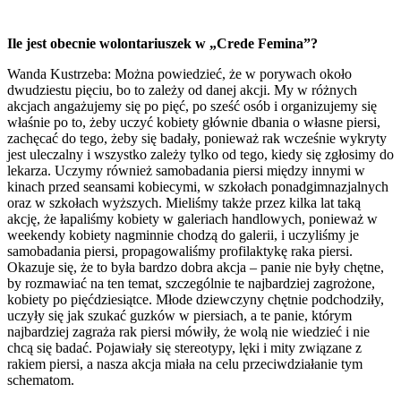
Ile jest obecnie wolontariuszek w „Crede Femina”?
Wanda Kustrzeba: Można powiedzieć, że w porywach około
dwudziestu pięciu, bo to zależy od danej akcji. My w różnych
akcjach angażujemy się po pięć, po sześć osób i organizujemy się
właśnie po to, żeby uczyć kobiety głównie dbania o własne piersi,
zachęcać do tego, żeby się badały, ponieważ rak wcześnie wykryty
jest uleczalny i wszystko zależy tylko od tego, kiedy się zgłosimy do
lekarza. Uczymy również samobadania piersi między innymi w
kinach przed seansami kobiecymi, w szkołach ponadgimnazjalnych
oraz w szkołach wyższych. Mieliśmy także przez kilka lat taką
akcję, że łapaliśmy kobiety w galeriach handlowych, ponieważ w
weekendy kobiety nagminnie chodzą do galerii, i uczyliśmy je
samobadania piersi, propagowaliśmy profilaktykę raka piersi.
Okazuje się, że to była bardzo dobra akcja – panie nie były chętne,
by rozmawiać na ten temat, szczególnie te najbardziej zagrożone,
kobiety po pięćdziesiątce. Młode dziewczyny chętnie podchodziły,
uczyły się jak szukać guzków w piersiach, a te panie, którym
najbardziej zagraża rak piersi mówiły, że wolą nie wiedzieć i nie
chcą się badać. Pojawiały się stereotypy, lęki i mity związane z
rakiem piersi, a nasza akcja miała na celu przeciwdziałanie tym
schematom.