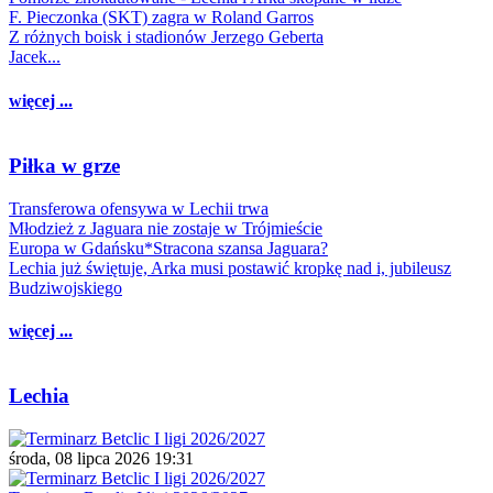
F. Pieczonka (SKT) zagra w Roland Garros
Z różnych boisk i stadionów Jerzego Geberta
Jacek...
więcej ...
Piłka w grze
Transferowa ofensywa w Lechii trwa
Młodzież z Jaguara nie zostaje w Trójmieście
Europa w Gdańsku*Stracona szansa Jaguara?
Lechia już świętuje, Arka musi postawić kropkę nad i, jubileusz
Budziwojskiego
więcej ...
Lechia
środa, 08 lipca 2026 19:31