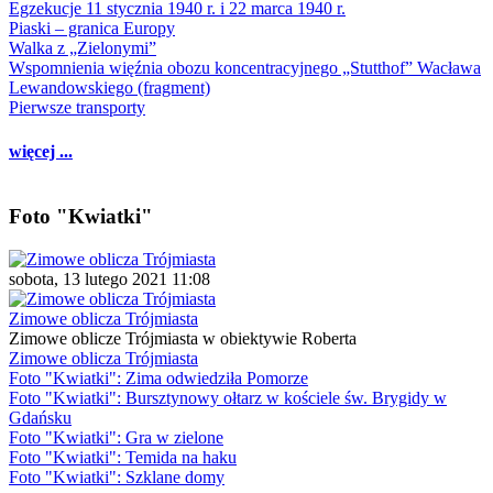
Egzekucje 11 stycznia 1940 r. i 22 marca 1940 r.
Piaski – granica Europy
Walka z „Zielonymi”
Wspomnienia więźnia obozu koncentracyjnego „Stutthof” Wacława
Lewandowskiego (fragment)
Pierwsze transporty
więcej ...
Foto "Kwiatki"
sobota, 13 lutego 2021 11:08
Zimowe oblicza Trójmiasta
Zimowe oblicze Trójmiasta w obiektywie Roberta
Zimowe oblicza Trójmiasta
Foto "Kwiatki": Zima odwiedziła Pomorze
Foto "Kwiatki": Bursztynowy ołtarz w kościele św. Brygidy w
Gdańsku
Foto "Kwiatki": Gra w zielone
Foto "Kwiatki": Temida na haku
Foto "Kwiatki": Szklane domy