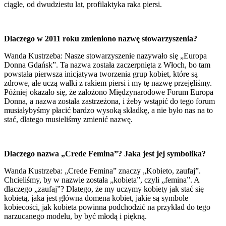
ciągle, od dwudziestu lat, profilaktyka raka piersi.
Dlaczego w 2011 roku zmieniono nazwę stowarzyszenia?
Wanda Kustrzeba: Nasze stowarzyszenie nazywało się „Europa
Donna Gdańsk”. Ta nazwa została zaczerpnięta z Włoch, bo tam
powstała pierwsza inicjatywa tworzenia grup kobiet, które są
zdrowe, ale uczą walki z rakiem piersi i my tę nazwę przejęliśmy.
Później okazało się, że założono Międzynarodowe Forum Europa
Donna, a nazwa została zastrzeżona, i żeby wstąpić do tego forum
musiałybyśmy płacić bardzo wysoką składkę, a nie było nas na to
stać, dlatego musieliśmy zmienić nazwę.
Dlaczego nazwa „Crede Femina”? Jaka jest jej symbolika?
Wanda Kustrzeba: „Crede Femina” znaczy „Kobieto, zaufaj”.
Chcieliśmy, by w nazwie została „kobieta”, czyli „femina”. A
dlaczego „zaufaj”? Dlatego, że my uczymy kobiety jak stać się
kobietą, jaka jest główna domena kobiet, jakie są symbole
kobiecości, jak kobieta powinna podchodzić na przykład do tego
narzucanego modelu, by być młodą i piękną.