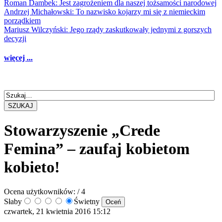
Roman Dambek: Jest zagrożeniem dla naszej tożsamości narodowej
Andrzej Michałowski: To nazwisko kojarzy mi się z niemieckim
porządkiem
Mariusz Wilczyński: Jego rządy zaskutkowały jednymi z gorszych
decyzji
więcej ...
SZUKAJ
Stowarzyszenie „Crede
Femina” – zaufaj kobietom
kobieto!
Ocena użytkowników:
/ 4
Słaby
Świetny
czwartek, 21 kwietnia 2016 15:12