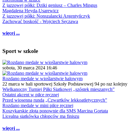
Z jazzowej półki: Dziki geniusz – Charles Mingus
Magdalena Heyda-Usarewicz
Z jazzowej półki: Nonszalancki Argentyńczyk
Zachować boskość - Wojciech Sęczawa
więcej ...
Sport w szkole
sobota, 30 marca 2024 16:46
Rozdano medale w wioślarstwie halowym
22 marca w hali sportowej Szkoły Podstawowej 94 po raz kolejny
Wielkanocny Turniej Piłki Siatkowej ,,szóstek mieszanych”
Ostatni akcent w piłce ręcznej
Przed wiosenną rundą „Czwartków lekkoatletycznych”
Rozdano medale w mini piłce ręcznej
Koszykarskie złota ponownie dla SMS Marcina Gortata
Licealna siatkówka chłopców ma finiszu
więcej ...