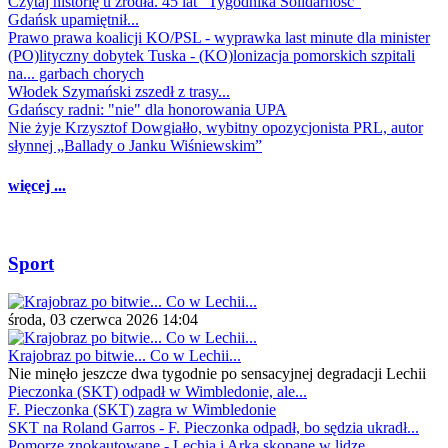
Czytaj historię u źródła. 45 lat "Tygodnika Solidarność"
Gdańsk upamiętnił...
Prawo prawa koalicji KO/PSL - wyprawka last minute dla minister
(PO)lityczny dobytek Tuska - (KO)lonizacja pomorskich szpitali
na... garbach chorych
Włodek Szymański zszedł z trasy...
Gdańscy radni: "nie" dla honorowania UPA
Nie żyje Krzysztof Dowgiałło, wybitny opozycjonista PRL, autor
słynnej „Ballady o Janku Wiśniewskim”
więcej ...
Sport
środa, 03 czerwca 2026 14:04
Krajobraz po bitwie... Co w Lechii...
Nie minęło jeszcze dwa tygodnie po sensacyjnej degradacji Lechii
Pieczonka (SKT) odpadł w Wimbledonie, ale...
F. Pieczonka (SKT) zagra w Wimbledonie
SKT na Roland Garros - F. Pieczonka odpadł, bo sędzia ukradł...
Pomorze znokautowane - Lechia i Arka skopane w lidze