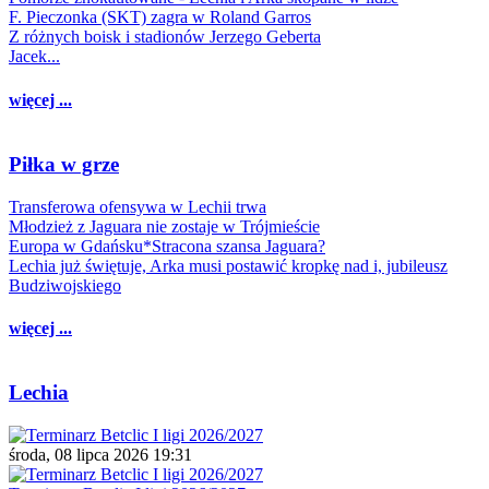
F. Pieczonka (SKT) zagra w Roland Garros
Z różnych boisk i stadionów Jerzego Geberta
Jacek...
więcej ...
Piłka w grze
Transferowa ofensywa w Lechii trwa
Młodzież z Jaguara nie zostaje w Trójmieście
Europa w Gdańsku*Stracona szansa Jaguara?
Lechia już świętuje, Arka musi postawić kropkę nad i, jubileusz
Budziwojskiego
więcej ...
Lechia
środa, 08 lipca 2026 19:31