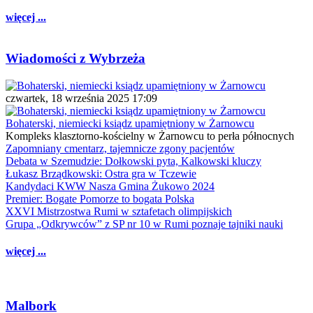
więcej ...
Wiadomości z Wybrzeża
czwartek, 18 września 2025 17:09
Bohaterski, niemiecki ksiądz upamiętniony w Żarnowcu
Kompleks klasztorno-kościelny w Żarnowcu to perła północnych
Zapomniany cmentarz, tajemnicze zgony pacjentów
Debata w Szemudzie: Dołkowski pyta, Kalkowski kluczy
Łukasz Brządkowski: Ostra gra w Tczewie
Kandydaci KWW Nasza Gmina Żukowo 2024
Premier: Bogate Pomorze to bogata Polska
XXVI Mistrzostwa Rumi w sztafetach olimpijskich
Grupa „Odkrywców” z SP nr 10 w Rumi poznaje tajniki nauki
więcej ...
Malbork