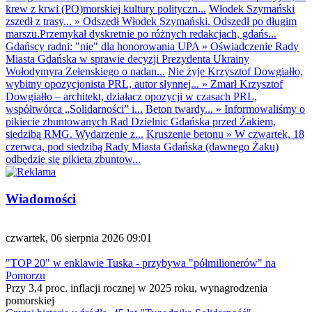
krew z krwi (PO)morskiej kultury polityczn...
Włodek Szymański
zszedł z trasy...
»
Odszedł Włodek Szymański. Odszedł po długim
marszu.Przemykał dyskretnie po różnych redakcjach, gdańs...
Gdańscy radni: "nie" dla honorowania UPA
»
Oświadczenie Rady
Miasta Gdańska w sprawie decyzji Prezydenta Ukrainy
Wołodymyra Zełenskiego o nadan...
Nie żyje Krzysztof Dowgiałło,
wybitny opozycjonista PRL, autor słynnej...
»
Zmarł Krzysztof
Dowgiałło – architekt, działacz opozycji w czasach PRL,
współtwórca „Solidarności” i...
Beton twardy...
»
Informowaliśmy o
pikiecie zbuntowanych Rad Dzielnic Gdańska przed Żakiem,
siedzibą RMG. Wydarzenie z...
Kruszenie betonu
»
W czwartek, 18
czerwca, pod siedzibą Rady Miasta Gdańska (dawnego Żaku)
odbędzie się pikieta zbuntow...
Wiadomości
czwartek, 06 sierpnia 2026 09:01
"TOP 20" w enklawie Tuska - przybywa "półmilionerów" na
Pomorzu
Przy 3,4 proc. inflacji rocznej w 2025 roku, wynagrodzenia
pomorskiej