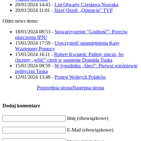
20/01/2024 14:43
-
List Otwarty Czesława Nowaka
20/01/2024 11:01
-
Józef Orzeł: „Operacja” TVP
Older news items:
18/01/2024 08:53
-
Stowarzyszenie "Godność": Przeciw
niszczeniu IPN!
15/01/2024 17:59
-
Uroczystość upamiętnienia Kasy
Wzajemnej Pomocy
15/01/2024 16:11
-
Robert Kwiatek: Palimy znicze, bo
chcemy „wbić” cierń w sumienie Donalda Tuska
15/01/2024 08:59
-
W tygodniku „Sieci”: Pierwsi więźniowie
polityczni Tuska
12/01/2024 13:48
-
Protest Wolnych Polaków
Poprzednia strona
Następna strona
Dodaj komentarz
Imię (obowiązkowe)
E-Mail (obowiązkowe)