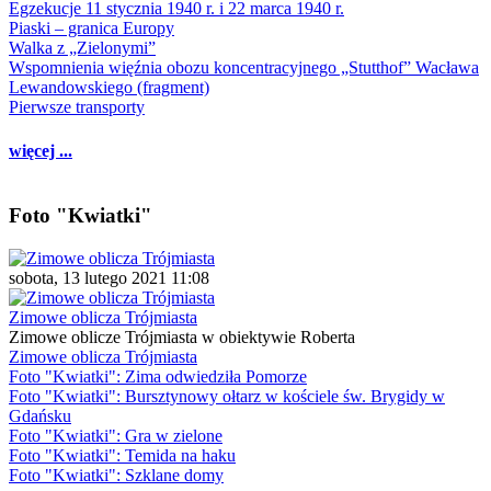
Egzekucje 11 stycznia 1940 r. i 22 marca 1940 r.
Piaski – granica Europy
Walka z „Zielonymi”
Wspomnienia więźnia obozu koncentracyjnego „Stutthof” Wacława
Lewandowskiego (fragment)
Pierwsze transporty
więcej ...
Foto "Kwiatki"
sobota, 13 lutego 2021 11:08
Zimowe oblicza Trójmiasta
Zimowe oblicze Trójmiasta w obiektywie Roberta
Zimowe oblicza Trójmiasta
Foto "Kwiatki": Zima odwiedziła Pomorze
Foto "Kwiatki": Bursztynowy ołtarz w kościele św. Brygidy w
Gdańsku
Foto "Kwiatki": Gra w zielone
Foto "Kwiatki": Temida na haku
Foto "Kwiatki": Szklane domy