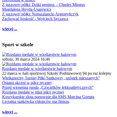
Z jazzowej półki: Dziki geniusz – Charles Mingus
Magdalena Heyda-Usarewicz
Z jazzowej półki: Nonszalancki Argentyńczyk
Zachować boskość - Wojciech Sęczawa
więcej ...
Sport w szkole
sobota, 30 marca 2024 16:46
Rozdano medale w wioślarstwie halowym
22 marca w hali sportowej Szkoły Podstawowej 94 po raz kolejny
Wielkanocny Turniej Piłki Siatkowej ,,szóstek mieszanych”
Ostatni akcent w piłce ręcznej
Przed wiosenną rundą „Czwartków lekkoatletycznych”
Rozdano medale w mini piłce ręcznej
Koszykarskie złota ponownie dla SMS Marcina Gortata
Licealna siatkówka chłopców ma finiszu
więcej ...