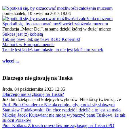
poniedziałek, 10 kwietnia 2017 18:04
Spotkali się, by oszacować możliwości założenia muzeum
Fundacja „Mater Dei”, ta sama dzięki której w dużej mierze
Sukces jest (z) kobietą
Tak się bawi, tak się bawi ROD Kopernik!
Malbork w Europarlamencie
To nie jest jakieś tam miasto, to nie jest jakiś tam zamek
więcej ...
Dlaczego nie głosuję na Tuska
środa, 04 października 2023 12:35
Dlaczego nie zagłosuję na Tuska?
Już dni dzielą nas od kolejnych wyborów. Niektórzy twierdzą, że
Prof. Piotr Czauderna: Nie akceptuję, gdy gardzi się słabszym
Stanisław Fudakowski: On chce rządzić i dzielić a to jest za mało
Mikołaj Jacek Kujawian: nie mogę wybaczyć panu Tuskowi, że tak
skłócił Polaków
Piotr Kotlarz: Z trzech powodów nie zagłosuję na Tuska i PO