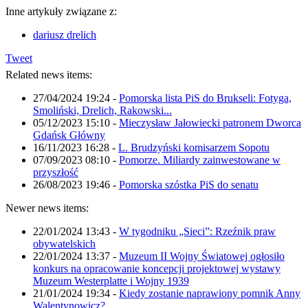
Inne artykuły związane z:
dariusz drelich
Tweet
Related news items:
27/04/2024 19:24
-
Pomorska lista PiS do Brukseli: Fotyga,
Smoliński, Drelich, Rakowski...
05/12/2023 15:10
-
Mieczysław Jałowiecki patronem Dworca
Gdańsk Główny
16/11/2023 16:28
-
L. Brudzyński komisarzem Sopotu
07/09/2023 08:10
-
Pomorze. Miliardy zainwestowane w
przyszłość
26/08/2023 19:46
-
Pomorska szóstka PiS do senatu
Newer news items:
22/01/2024 13:43
-
W tygodniku „Sieci”: Rzeźnik praw
obywatelskich
22/01/2024 13:37
-
Muzeum II Wojny Światowej ogłosiło
konkurs na opracowanie koncepcji projektowej wystawy
Muzeum Westerplatte i Wojny 1939
21/01/2024 19:34
-
Kiedy zostanie naprawiony pomnik Anny
Walentynowicz?