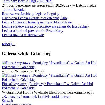
Terminarz Betclic I ligi 2026/2027
24 lipca rozpocznie się sezon sezon 2026/2027 w Betclic I lidze.
Tablica Łazarka
Rezerwowa Lechia poległa w Legnicy
Osłabiona Lechia ukarała nieskuteczną Arkę
Lechia Gdańsk z licencją na grę w Ekstraklasie
Lechia efektownie przypieczętowała awans do Ekstraklasy
Lechia o krok od powrotu do Ekstraklasy
Lechia rozbita w Rzeszowie
więcej ...
Galeria Sztuki Gdańskiej
wtorek, 26 maja 2026 07:58
Finisaż wystawy „Pomiędzy / Przenikania” w Galerii Art Hol
Politechniki Gdańskiej
W Galerii Art Hol na Wydziale Elektroniki, Telekomunikacji i
„Racjonalny” romantyk i mistyk epoki danych
Staszek
Hierofonia w sztuce