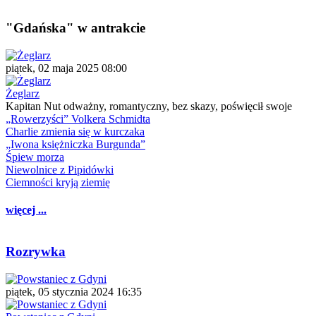
"Gdańska" w antrakcie
piątek, 02 maja 2025 08:00
Żeglarz
Kapitan Nut odważny, romantyczny, bez skazy, poświęcił swoje
„Rowerzyści” Volkera Schmidta
Charlie zmienia się w kurczaka
„Iwona księżniczka Burgunda”
Śpiew morza
Niewolnice z Pipidówki
Ciemności kryją ziemię
więcej ...
Rozrywka
piątek, 05 stycznia 2024 16:35