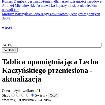
Roman Dambek: Jest zagrożeniem dla naszej tożsamości narodowej
Andrzej Michałowski: To nazwisko kojarzy mi się z niemieckim
porządkiem
Mariusz Wilczyński: Jego rządy zaskutkowały jednymi z gorszych
decyzji
więcej ...
SZUKAJ
Tablica upamiętniająca Lecha
Kaczyńskiego przeniesiona -
aktualizacja
Ocena użytkowników:
/ 1
Słaby
Świetny
czwartek, 18 stycznia 2024 20:42