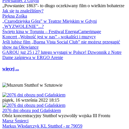
Powstaniec z Gdyni
„Powstaniec 1863”- to długo oczekiwany film o wielkim bohaterze
Jak się tu znaleźliśmy?
Piękna Zośka
„Czarodziejska Góra” w Teatrze Miejskim w Gdyni
„WYZWOLENIE”...?
Święto kina w Toruniu – Festiwal EnergaCamerimage
Koncert „Wolność jest w nas” - wokaliści i muzycy
Jeśli lubisz film „Buena Vista Social Club” nie możesz przegapić
show na Ołowiance
GAROU już 25 i 27 lutego wystąpi w Polsce! Dzwonnik z Notre
Dame zaśpiewa w ERGO Arenie
więcej ...
piątek, 16 września 2022 18:15
2076 dni obozu pod Gdańskiem
Obóz koncentracyjny Stutthof wyzwoliły wojska III Frontu
Marsz Śmierci
Markus Włodarczyk KL Stutthof - nr 79059