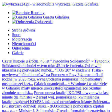
Reprinty
Gazeta Gdańska
Ogłoszenia
Strona główna
Sport
Motoryzacja
Nieruchomości
Ogłoszenia
Galerie
Czytaj historię u źródła. 45 lat "Tygodnika Solidarność"
»
Tygodnik
Solidarność obchodzi w tym roku 45-lecie istnienia. Od chwili
ukazania się pierwszego numer...
"TOP 20" w enklawie Tuska -
przybywa "półmilionerów" na Pomorzu
»
Przy 3,4 proc. inflacji
rocznej w 2025 roku, wynagrodzenia pomorskiej nomenklatury
gospodarczej kszt...
Gdańsk upamiętnił...
»
W sobotę i w niedzielę
w Gdańsku miały miejsce uroczystości upamiętniające okrutne
zbrodnie na polsk...
Prawo prawa koalicji KO/PSL - wyprawka last
minute dla minister
»
Zarząd woj. pomorskiego, kwintesencja
koalicji rządowej KO/PSL tuż przed powołaniem Jolanty Sobieran...
(PO)lityczny dobytek Tuska - (KO)lonizacja pomorskich szpitali
na... g...
»
Minister J. Sobierańska-Grenda, formalnie bezpartyjna, to