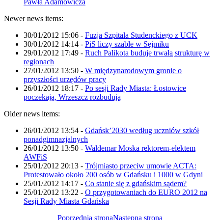
Pawła Adamowicza
Newer news items:
30/01/2012 15:06
-
Fuzja Szpitala Studenckiego z UCK
30/01/2012 14:14
-
PiS liczy szable w Sejmiku
29/01/2012 17:49
-
Ruch Palikota buduje trwałą strukturę w
regionach
27/01/2012 13:50
-
W międzynarodowym gronie o
przyszłości urzędów pracy
26/01/2012 18:17
-
Po sesji Rady Miasta: Łostowice
poczekają, Wrzeszcz rozbudują
Older news items:
26/01/2012 13:54
-
Gdańsk’2030 według uczniów szkół
ponadgimnazjalnych
26/01/2012 13:50
-
Waldemar Moska rektorem-elektem
AWFiS
25/01/2012 20:13
-
Trójmiasto przeciw umowie ACTA:
Protestowało około 200 osób w Gdańsku i 1000 w Gdyni
25/01/2012 14:17
-
Co stanie się z gdańskim sądem?
25/01/2012 13:22
-
O przygotowaniach do EURO 2012 na
Sesji Rady Miasta Gdańska
Poprzednia strona
Następna strona