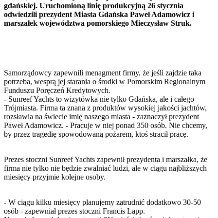
gdańskiej. Uruchomioną linię produkcyjną 26 stycznia
odwiedzili prezydent Miasta Gdańska Paweł Adamowicz i
marszałek województwa pomorskiego Mieczysław Struk.
Samorządowcy zapewnili menagment firmy, że jeśli zajdzie taka
potrzeba, wesprą jej starania o środki w Pomorskim Regionalnym
Funduszu Poręczeń Kredytowych.
- Sunreef Yachts to wizytówka nie tylko Gdańska, ale i całego
Trójmiasta. Firma ta znana z produktów wysokiej jakości jachtów,
rozsławia na świecie imię naszego miasta - zaznaczył prezydent
Paweł Adamowicz. - Pracuje w niej ponad 350 osób. Nie chcemy,
by przez tragedię spowodowaną pożarem, ktoś stracił pracę.
Prezes stoczni Sunreef Yachts zapewnił prezydenta i marszałka, że
firma nie tylko nie będzie zwalniać ludzi, ale w ciągu najbliższych
miesięcy przyjmie kolejne osoby.
- W ciągu kilku miesięcy planujemy zatrudnić dodatkowo 30-50
osób - zapewniał prezes stoczni Francis Lapp.