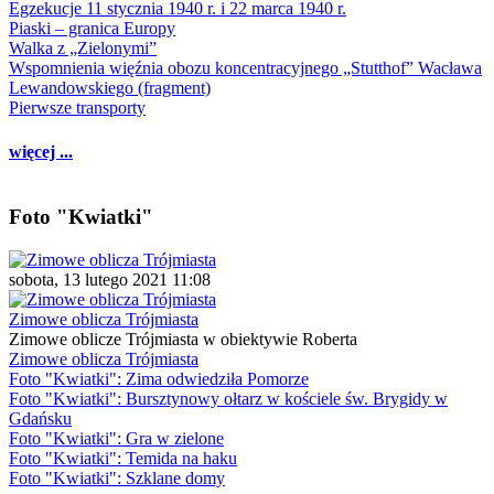
Egzekucje 11 stycznia 1940 r. i 22 marca 1940 r.
Piaski – granica Europy
Walka z „Zielonymi”
Wspomnienia więźnia obozu koncentracyjnego „Stutthof” Wacława
Lewandowskiego (fragment)
Pierwsze transporty
więcej ...
Foto "Kwiatki"
sobota, 13 lutego 2021 11:08
Zimowe oblicza Trójmiasta
Zimowe oblicze Trójmiasta w obiektywie Roberta
Zimowe oblicza Trójmiasta
Foto "Kwiatki": Zima odwiedziła Pomorze
Foto "Kwiatki": Bursztynowy ołtarz w kościele św. Brygidy w
Gdańsku
Foto "Kwiatki": Gra w zielone
Foto "Kwiatki": Temida na haku
Foto "Kwiatki": Szklane domy