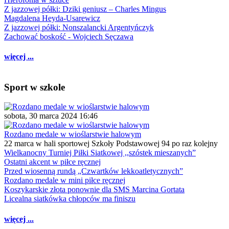
Z jazzowej półki: Dziki geniusz – Charles Mingus
Magdalena Heyda-Usarewicz
Z jazzowej półki: Nonszalancki Argentyńczyk
Zachować boskość - Wojciech Sęczawa
więcej ...
Sport w szkole
sobota, 30 marca 2024 16:46
Rozdano medale w wioślarstwie halowym
22 marca w hali sportowej Szkoły Podstawowej 94 po raz kolejny
Wielkanocny Turniej Piłki Siatkowej ,,szóstek mieszanych”
Ostatni akcent w piłce ręcznej
Przed wiosenną rundą „Czwartków lekkoatletycznych”
Rozdano medale w mini piłce ręcznej
Koszykarskie złota ponownie dla SMS Marcina Gortata
Licealna siatkówka chłopców ma finiszu
więcej ...