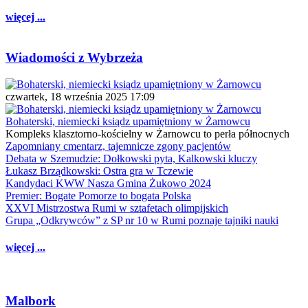
więcej ...
Wiadomości z Wybrzeża
czwartek, 18 września 2025 17:09
Bohaterski, niemiecki ksiądz upamiętniony w Żarnowcu
Kompleks klasztorno-kościelny w Żarnowcu to perła północnych
Zapomniany cmentarz, tajemnicze zgony pacjentów
Debata w Szemudzie: Dołkowski pyta, Kalkowski kluczy
Łukasz Brządkowski: Ostra gra w Tczewie
Kandydaci KWW Nasza Gmina Żukowo 2024
Premier: Bogate Pomorze to bogata Polska
XXVI Mistrzostwa Rumi w sztafetach olimpijskich
Grupa „Odkrywców” z SP nr 10 w Rumi poznaje tajniki nauki
więcej ...
Malbork