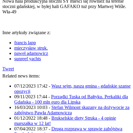
Nowa hala produkcyjna stoczni SY mieści się również na terenie
stoczni gdańskiej, w byłej hali GAFAKO tuż przy Martwej Wiśle.
Wła-49
Inne artykuły związane z:
francis lapp
mieczysław struk.
paweł adamowicz
sunreef yachts
Tweet
Related news items:
07/12/2023 17:42
-
Wasz sejm, nasza gmina - gdańskie szanse
opozycji
09/11/2023 17:44
-
Porządki Tuska od Bałtyku. Perkaliki dla
Gdańska - 100 mln euro dla Lipska
16/03/2023 10:03
-
Stefan Wilmont skazany na dożywocie za
zabójstwo Pawła Adamowicza
01/12/2022 18:48
-
Brukselskie diety Struka - 4 opinie
marszałka w 12 lat!
07/04/2022 18:37
-
Druga rozprawa w sprawie zabójstwa