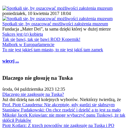
poniedziałek, 10 kwietnia 2017 18:04
Spotkali się, by oszacować możliwości założenia muzeum
Fundacja „Mater Dei”, ta sama dzięki której w dużej mierze
Sukces jest (z) kobietą
Tak się bawi, tak się bawi ROD Kopernik!
Malbork w Europarlamencie
To nie jest jakieś tam miasto, to nie jest jakiś tam zamek
więcej ...
Dlaczego nie głosuję na Tuska
środa, 04 października 2023 12:35
Dlaczego nie zagłosuję na Tuska?
Już dni dzielą nas od kolejnych wyborów. Niektórzy twierdzą, że
Prof. Piotr Czauderna: Nie akceptuję, gdy gardzi się słabszym
Stanisław Fudakowski: On chce rządzić i dzielić a to jest za mało
Mikołaj Jacek Kujawian: nie mogę wybaczyć panu Tuskowi, że tak
skłócił Polaków
Piotr Kotlarz: Z trzech powodów nie zagłosuję na Tuska i PO