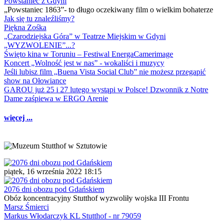
Powstaniec z Gdyni
„Powstaniec 1863”- to długo oczekiwany film o wielkim bohaterze
Jak się tu znaleźliśmy?
Piękna Zośka
„Czarodziejska Góra” w Teatrze Miejskim w Gdyni
„WYZWOLENIE”...?
Święto kina w Toruniu – Festiwal EnergaCamerimage
Koncert „Wolność jest w nas” - wokaliści i muzycy
Jeśli lubisz film „Buena Vista Social Club” nie możesz przegapić
show na Ołowiance
GAROU już 25 i 27 lutego wystąpi w Polsce! Dzwonnik z Notre
Dame zaśpiewa w ERGO Arenie
więcej ...
piątek, 16 września 2022 18:15
2076 dni obozu pod Gdańskiem
Obóz koncentracyjny Stutthof wyzwoliły wojska III Frontu
Marsz Śmierci
Markus Włodarczyk KL Stutthof - nr 79059