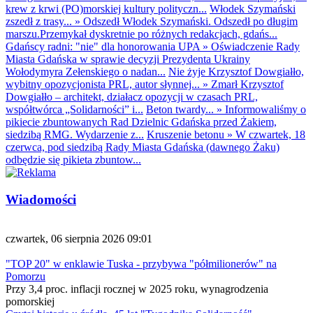
krew z krwi (PO)morskiej kultury polityczn...
Włodek Szymański
zszedł z trasy...
»
Odszedł Włodek Szymański. Odszedł po długim
marszu.Przemykał dyskretnie po różnych redakcjach, gdańs...
Gdańscy radni: "nie" dla honorowania UPA
»
Oświadczenie Rady
Miasta Gdańska w sprawie decyzji Prezydenta Ukrainy
Wołodymyra Zełenskiego o nadan...
Nie żyje Krzysztof Dowgiałło,
wybitny opozycjonista PRL, autor słynnej...
»
Zmarł Krzysztof
Dowgiałło – architekt, działacz opozycji w czasach PRL,
współtwórca „Solidarności” i...
Beton twardy...
»
Informowaliśmy o
pikiecie zbuntowanych Rad Dzielnic Gdańska przed Żakiem,
siedzibą RMG. Wydarzenie z...
Kruszenie betonu
»
W czwartek, 18
czerwca, pod siedzibą Rady Miasta Gdańska (dawnego Żaku)
odbędzie się pikieta zbuntow...
Wiadomości
czwartek, 06 sierpnia 2026 09:01
"TOP 20" w enklawie Tuska - przybywa "półmilionerów" na
Pomorzu
Przy 3,4 proc. inflacji rocznej w 2025 roku, wynagrodzenia
pomorskiej