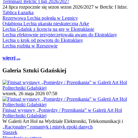
Terminarz Betclic I ligi 2026/2027
24 lipca rozpocznie się sezon sezon 2026/2027 w Betclic I lidze.
Tablica Łazarka
Rezerwowa Lechia poległa w Legnicy
Osłabiona Lechia ukarała nieskuteczną Arkę
Lechia Gdańsk z licencją na grę w Ekstraklasie
Lechia efektownie przypieczętowała awans do Ekstraklasy
Lechia o krok od powrotu do Ekstraklasy
Lechia rozbita w Rzeszowie
więcej ...
Galeria Sztuki Gdańskiej
wtorek, 26 maja 2026 07:58
Finisaż wystawy „Pomiędzy / Przenikania” w Galerii Art Hol
Politechniki Gdańskiej
W Galerii Art Hol na Wydziale Elektroniki, Telekomunikacji i
„Racjonalny” romantyk i mistyk epoki danych
Staszek
Hierofonia w sztuce