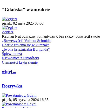
"Gdańska" w antrakcie
piątek, 02 maja 2025 08:00
Żeglarz
Kapitan Nut odważny, romantyczny, bez skazy, poświęcił swoje
„Rowerzyści” Volkera Schmidta
Charlie zmienia się w kurczaka
„Iwona księżniczka Burgunda”
Śpiew morza
Niewolnice z Pipidówki
Ciemności kryją ziemię
więcej ...
Rozrywka
piątek, 05 stycznia 2024 16:35