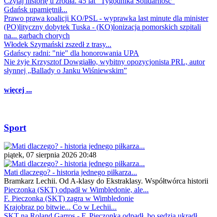
Czytaj historię u źródła. 45 lat "Tygodnika Solidarność"
Gdańsk upamiętnił...
Prawo prawa koalicji KO/PSL - wyprawka last minute dla minister
(PO)lityczny dobytek Tuska - (KO)lonizacja pomorskich szpitali
na... garbach chorych
Włodek Szymański zszedł z trasy...
Gdańscy radni: "nie" dla honorowania UPA
Nie żyje Krzysztof Dowgiałło, wybitny opozycjonista PRL, autor
słynnej „Ballady o Janku Wiśniewskim”
więcej ...
Sport
piątek, 07 sierpnia 2026 20:48
Mati dlaczego? - historia jednego piłkarza...
Bramkarz Lechii. Od A-klasy do Ekstraklasy. Współtwórca historii
Pieczonka (SKT) odpadł w Wimbledonie, ale...
F. Pieczonka (SKT) zagra w Wimbledonie
Krajobraz po bitwie... Co w Lechii...
SKT na Roland Garros - F. Pieczonka odpadł, bo sędzia ukradł...