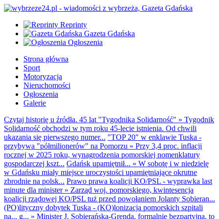
Reprinty
Gazeta Gdańska
Ogłoszenia
Strona główna
Sport
Motoryzacja
Nieruchomości
Ogłoszenia
Galerie
Czytaj historię u źródła. 45 lat "Tygodnika Solidarność"
»
Tygodnik
Solidarność obchodzi w tym roku 45-lecie istnienia. Od chwili
ukazania się pierwszego numer...
"TOP 20" w enklawie Tuska -
przybywa "półmilionerów" na Pomorzu
»
Przy 3,4 proc. inflacji
rocznej w 2025 roku, wynagrodzenia pomorskiej nomenklatury
gospodarczej kszt...
Gdańsk upamiętnił...
»
W sobotę i w niedzielę
w Gdańsku miały miejsce uroczystości upamiętniające okrutne
zbrodnie na polsk...
Prawo prawa koalicji KO/PSL - wyprawka last
minute dla minister
»
Zarząd woj. pomorskiego, kwintesencja
koalicji rządowej KO/PSL tuż przed powołaniem Jolanty Sobieran...
(PO)lityczny dobytek Tuska - (KO)lonizacja pomorskich szpitali
na... g...
»
Minister J. Sobierańska-Grenda, formalnie bezpartyjna, to