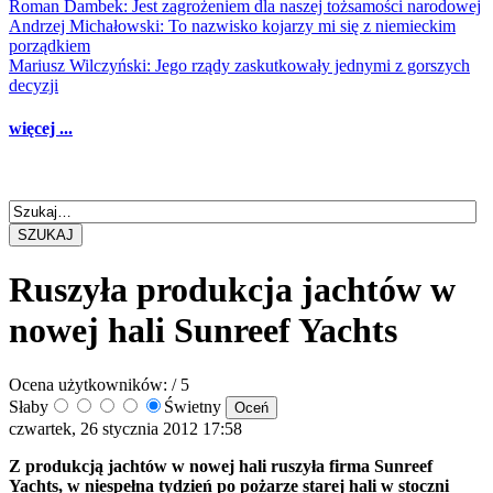
Roman Dambek: Jest zagrożeniem dla naszej tożsamości narodowej
Andrzej Michałowski: To nazwisko kojarzy mi się z niemieckim
porządkiem
Mariusz Wilczyński: Jego rządy zaskutkowały jednymi z gorszych
decyzji
więcej ...
SZUKAJ
Ruszyła produkcja jachtów w
nowej hali Sunreef Yachts
Ocena użytkowników:
/ 5
Słaby
Świetny
czwartek, 26 stycznia 2012 17:58
Z produkcją jachtów w nowej hali ruszyła firma Sunreef
Yachts, w niespełna tydzień po pożarze starej hali w stoczni