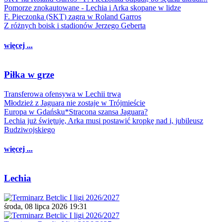
Pomorze znokautowane - Lechia i Arka skopane w lidze
F. Pieczonka (SKT) zagra w Roland Garros
Z różnych boisk i stadionów Jerzego Geberta
więcej ...
Piłka w grze
Transferowa ofensywa w Lechii trwa
Młodzież z Jaguara nie zostaje w Trójmieście
Europa w Gdańsku*Stracona szansa Jaguara?
Lechia już świętuje, Arka musi postawić kropkę nad i, jubileusz
Budziwojskiego
więcej ...
Lechia
środa, 08 lipca 2026 19:31