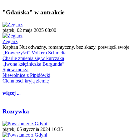
"Gdańska" w antrakcie
piątek, 02 maja 2025 08:00
Żeglarz
Kapitan Nut odważny, romantyczny, bez skazy, poświęcił swoje
„Rowerzyści” Volkera Schmidta
Charlie zmienia się w kurczaka
„Iwona księżniczka Burgunda”
Śpiew morza
Niewolnice z Pipidówki
Ciemności kryją ziemię
więcej ...
Rozrywka
piątek, 05 stycznia 2024 16:35