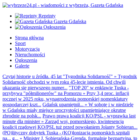
Reprinty
Gazeta Gdańska
Ogłoszenia
Strona główna
Sport
Motoryzacja
Nieruchomości
Ogłoszenia
Galerie
Czytaj historię u źródła. 45 lat "Tygodnika Solidarność"
»
Tygodnik
Solidarność obchodzi w tym roku 45-lecie istnienia. Od chwili
ukazania się pierwszego numer...
"TOP 20" w enklawie Tuska -
przybywa "półmilionerów" na Pomorzu
»
Przy 3,4 proc. inflacji
rocznej w 2025 roku, wynagrodzenia pomorskiej nomenklatury
gospodarczej kszt...
Gdańsk upamiętnił...
»
W sobotę i w niedzielę
w Gdańsku miały miejsce uroczystości upamiętniające okrutne
zbrodnie na polsk...
Prawo prawa koalicji KO/PSL - wyprawka last
minute dla minister
»
Zarząd woj. pomorskiego, kwintesencja
koalicji rządowej KO/PSL tuż przed powołaniem Jolanty Sobieran...
(PO)lityczny dobytek Tuska - (KO)lonizacja pomorskich szpitali
na... g...
»
Minister J. Sobierańska-Grenda, formalnie bezpartyjna, to