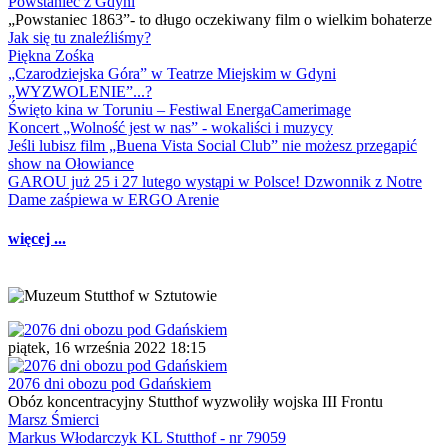
Powstaniec z Gdyni
„Powstaniec 1863”- to długo oczekiwany film o wielkim bohaterze
Jak się tu znaleźliśmy?
Piękna Zośka
„Czarodziejska Góra” w Teatrze Miejskim w Gdyni
„WYZWOLENIE”...?
Święto kina w Toruniu – Festiwal EnergaCamerimage
Koncert „Wolność jest w nas” - wokaliści i muzycy
Jeśli lubisz film „Buena Vista Social Club” nie możesz przegapić
show na Ołowiance
GAROU już 25 i 27 lutego wystąpi w Polsce! Dzwonnik z Notre
Dame zaśpiewa w ERGO Arenie
więcej ...
piątek, 16 września 2022 18:15
2076 dni obozu pod Gdańskiem
Obóz koncentracyjny Stutthof wyzwoliły wojska III Frontu
Marsz Śmierci
Markus Włodarczyk KL Stutthof - nr 79059