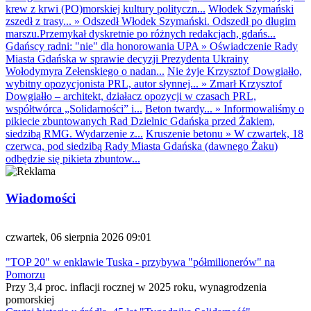
krew z krwi (PO)morskiej kultury polityczn...
Włodek Szymański
zszedł z trasy...
»
Odszedł Włodek Szymański. Odszedł po długim
marszu.Przemykał dyskretnie po różnych redakcjach, gdańs...
Gdańscy radni: "nie" dla honorowania UPA
»
Oświadczenie Rady
Miasta Gdańska w sprawie decyzji Prezydenta Ukrainy
Wołodymyra Zełenskiego o nadan...
Nie żyje Krzysztof Dowgiałło,
wybitny opozycjonista PRL, autor słynnej...
»
Zmarł Krzysztof
Dowgiałło – architekt, działacz opozycji w czasach PRL,
współtwórca „Solidarności” i...
Beton twardy...
»
Informowaliśmy o
pikiecie zbuntowanych Rad Dzielnic Gdańska przed Żakiem,
siedzibą RMG. Wydarzenie z...
Kruszenie betonu
»
W czwartek, 18
czerwca, pod siedzibą Rady Miasta Gdańska (dawnego Żaku)
odbędzie się pikieta zbuntow...
Wiadomości
czwartek, 06 sierpnia 2026 09:01
"TOP 20" w enklawie Tuska - przybywa "półmilionerów" na
Pomorzu
Przy 3,4 proc. inflacji rocznej w 2025 roku, wynagrodzenia
pomorskiej