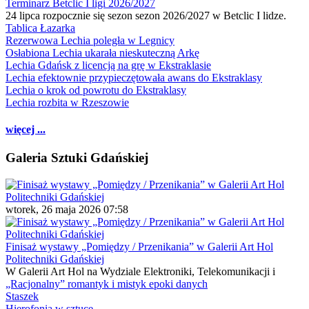
Terminarz Betclic I ligi 2026/2027
24 lipca rozpocznie się sezon sezon 2026/2027 w Betclic I lidze.
Tablica Łazarka
Rezerwowa Lechia poległa w Legnicy
Osłabiona Lechia ukarała nieskuteczną Arkę
Lechia Gdańsk z licencją na grę w Ekstraklasie
Lechia efektownie przypieczętowała awans do Ekstraklasy
Lechia o krok od powrotu do Ekstraklasy
Lechia rozbita w Rzeszowie
więcej ...
Galeria Sztuki Gdańskiej
wtorek, 26 maja 2026 07:58
Finisaż wystawy „Pomiędzy / Przenikania” w Galerii Art Hol
Politechniki Gdańskiej
W Galerii Art Hol na Wydziale Elektroniki, Telekomunikacji i
„Racjonalny” romantyk i mistyk epoki danych
Staszek
Hierofonia w sztuce