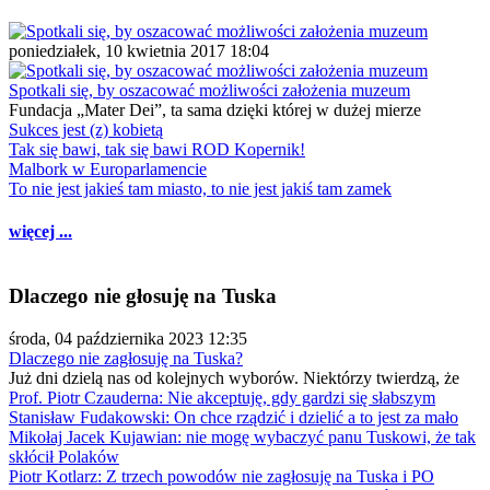
poniedziałek, 10 kwietnia 2017 18:04
Spotkali się, by oszacować możliwości założenia muzeum
Fundacja „Mater Dei”, ta sama dzięki której w dużej mierze
Sukces jest (z) kobietą
Tak się bawi, tak się bawi ROD Kopernik!
Malbork w Europarlamencie
To nie jest jakieś tam miasto, to nie jest jakiś tam zamek
więcej ...
Dlaczego nie głosuję na Tuska
środa, 04 października 2023 12:35
Dlaczego nie zagłosuję na Tuska?
Już dni dzielą nas od kolejnych wyborów. Niektórzy twierdzą, że
Prof. Piotr Czauderna: Nie akceptuję, gdy gardzi się słabszym
Stanisław Fudakowski: On chce rządzić i dzielić a to jest za mało
Mikołaj Jacek Kujawian: nie mogę wybaczyć panu Tuskowi, że tak
skłócił Polaków
Piotr Kotlarz: Z trzech powodów nie zagłosuję na Tuska i PO