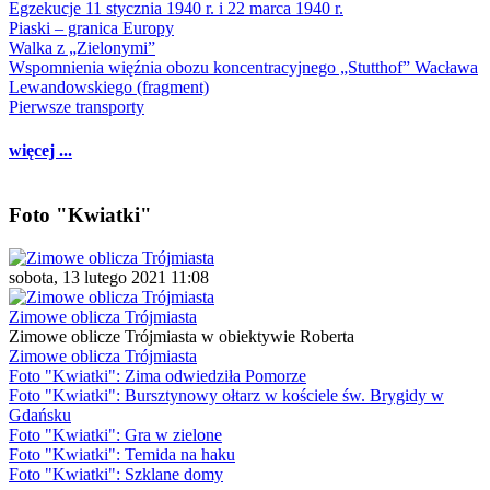
Egzekucje 11 stycznia 1940 r. i 22 marca 1940 r.
Piaski – granica Europy
Walka z „Zielonymi”
Wspomnienia więźnia obozu koncentracyjnego „Stutthof” Wacława
Lewandowskiego (fragment)
Pierwsze transporty
więcej ...
Foto "Kwiatki"
sobota, 13 lutego 2021 11:08
Zimowe oblicza Trójmiasta
Zimowe oblicze Trójmiasta w obiektywie Roberta
Zimowe oblicza Trójmiasta
Foto "Kwiatki": Zima odwiedziła Pomorze
Foto "Kwiatki": Bursztynowy ołtarz w kościele św. Brygidy w
Gdańsku
Foto "Kwiatki": Gra w zielone
Foto "Kwiatki": Temida na haku
Foto "Kwiatki": Szklane domy