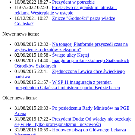
10/08/2022 18:27
-
Prezydent w potrzebie
11/07/2022 02:50
-
Prostactwo na gdańskim lotnisku -
reklama Westerplatte w ustępie
16/12/2021 10:27
-
Znicze "Godności" parzą władze
Gdańska?
Newer news items:
03/09/2015 12:32
-
Na tonącej Platformie przyszedł czas na
wyłowienie „odrzutów z eksportu”
02/09/2015 16:58
-
Święto ulicy Krętej
02/09/2015 14:40
-
Inauguracja roku szkolnego Siatkarskich
Ośrodków Szkolnych
01/09/2015 22:41
-
Zjednoczona Lewica chce świeckiego
państwa
01/09/2015 21:57
-
W SP 11 inauguracja z premier,
prezydentem Gdańska i ministrem sportu. Będzie basen
Older news items:
31/08/2015 20:33
-
Po posiedzeniu Rady Ministrów na PGE
Arena
31/08/2015 17:22
-
Prezydent Duda: Od władzy nie oczekuje
się wiele - tylko profesjonalizmu i uczciwości
31/08/2015 10:59
-
Hodowcy piszą do Głównego Lekarza