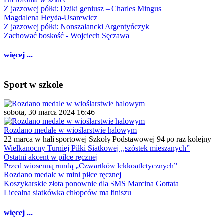
Z jazzowej półki: Dziki geniusz – Charles Mingus
Magdalena Heyda-Usarewicz
Z jazzowej półki: Nonszalancki Argentyńczyk
Zachować boskość - Wojciech Sęczawa
więcej ...
Sport w szkole
sobota, 30 marca 2024 16:46
Rozdano medale w wioślarstwie halowym
22 marca w hali sportowej Szkoły Podstawowej 94 po raz kolejny
Wielkanocny Turniej Piłki Siatkowej ,,szóstek mieszanych”
Ostatni akcent w piłce ręcznej
Przed wiosenną rundą „Czwartków lekkoatletycznych”
Rozdano medale w mini piłce ręcznej
Koszykarskie złota ponownie dla SMS Marcina Gortata
Licealna siatkówka chłopców ma finiszu
więcej ...