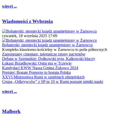
więcej ...
Wiadomości z Wybrzeża
czwartek, 18 września 2025 17:09
Bohaterski, niemiecki ksiądz upamiętniony w Żarnowcu
Kompleks klasztorno-kościelny w Żarnowcu to perła północnych
Zapomniany cmentarz, tajemnicze zgony pacjentów
Debata w Szemudzie: Dołkowski pyta, Kalkowski kluczy
Łukasz Brządkowski: Ostra gra w Tczewie
Kandydaci KWW Nasza Gmina Żukowo 2024
Premier: Bogate Pomorze to bogata Polska
XXVI Mistrzostwa Rumi w sztafetach olimpijskich
Grupa „Odkrywców” z SP nr 10 w Rumi poznaje tajniki nauki
więcej ...
Malbork