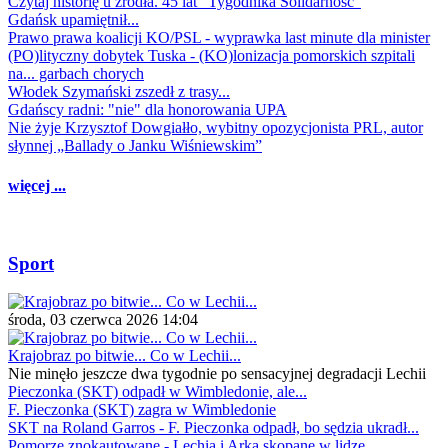
Czytaj historię u źródła. 45 lat "Tygodnika Solidarność"
Gdańsk upamiętnił...
Prawo prawa koalicji KO/PSL - wyprawka last minute dla minister
(PO)lityczny dobytek Tuska - (KO)lonizacja pomorskich szpitali
na... garbach chorych
Włodek Szymański zszedł z trasy...
Gdańscy radni: "nie" dla honorowania UPA
Nie żyje Krzysztof Dowgiałło, wybitny opozycjonista PRL, autor
słynnej „Ballady o Janku Wiśniewskim”
więcej ...
Sport
środa, 03 czerwca 2026 14:04
Krajobraz po bitwie... Co w Lechii...
Nie minęło jeszcze dwa tygodnie po sensacyjnej degradacji Lechii
Pieczonka (SKT) odpadł w Wimbledonie, ale...
F. Pieczonka (SKT) zagra w Wimbledonie
SKT na Roland Garros - F. Pieczonka odpadł, bo sędzia ukradł...
Pomorze znokautowane - Lechia i Arka skopane w lidze