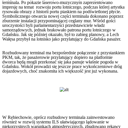
terminala. Po pokazie laserowo-muzycznym zaprezentowano
impresję na temat rozwoju portu lotniczego, podczas której artystka
rysowała obrazy z historii portu piaskiem na podświetlonej płycie.
Symbolicznego otwarcia nowej części terminala dokonano poprzez
zburzenie instalacji przypominającej ceglany mur. Wśród gości
uroczystości byli parlamentarzyści przedstawiciele władz
samorządowych, jednak brakowało patrona portu lotniczego w
Gdańsku. Jak się później okazało, był to zabieg planowy, a Lech
Wałęsa przybył na lotnisko jako przylatujący do Gdańska pasażer.
Rozbudowany terminal ma bezpośrednie połączenie z przystankiem
PKM, tak, że pasażerowie przylatujący dopiero na platformie
dworca będą mogli przekonać się jaka panuje właśnie pogoda w
Gdańsku. Wokół prowadzi się jeszcze prace wykończeniowe dróg
dojazdowych, choć znakomita ich większość jest już wykonana.
W Rębiechowie, oprócz rozbudowy terminala zainwestowano
również w rozwój systemu ILS ułatwiającego lądowanie w
niekorzystnych warunkach atmosferycznych, zbudowano rękawy