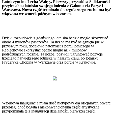
Lotniczym im. Lecha Wałęsy. Pierwszy przywódca Solidarności
przyleciał na lotnisko swojego imienia z Gabonu via Paryż i
Warszawa. Nowa część terminalu do regularnego ruchu ma być
włączona we wtorek późnym wieczorem.
Dzięki rozbudowie z gdańskiego lotniska będzie mogło skorzystać
około 4 milionów pasażerów. Ta liczba ma być osiągnięta już w
przyszłym roku, docelowo natomiast z portu lotniczego w
Rębiechowie skorzystać będzie mogło aż 7 milionów
podróżujących rocznie. Ta liczba pozwoli ugruntować pozycje
trzeciego największego lotniska w naszym kraju, po lotnisku
Fryderyka Chopina w Warszawie oraz porcie w Krakowie.
Wtorkowa inauguracja miała dość nietypowy dla oficjalnych otwarć
przebieg, choć bogata i niekonwencjonalna część artystyczna
przypominała tę z inauguracji działalności pierwszej części