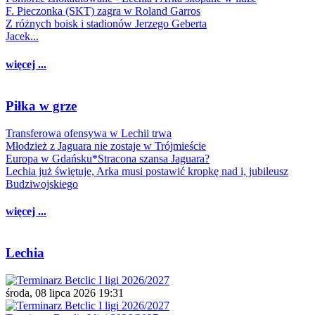
F. Pieczonka (SKT) zagra w Roland Garros
Z różnych boisk i stadionów Jerzego Geberta
Jacek...
więcej ...
Piłka w grze
Transferowa ofensywa w Lechii trwa
Młodzież z Jaguara nie zostaje w Trójmieście
Europa w Gdańsku*Stracona szansa Jaguara?
Lechia już świętuje, Arka musi postawić kropkę nad i, jubileusz
Budziwojskiego
więcej ...
Lechia
środa, 08 lipca 2026 19:31