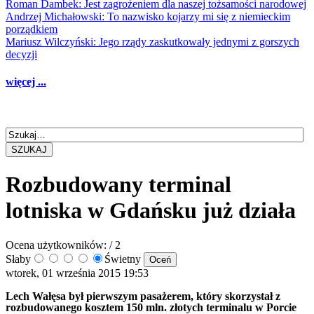
Roman Dambek: Jest zagrożeniem dla naszej tożsamości narodowej
Andrzej Michałowski: To nazwisko kojarzy mi się z niemieckim
porządkiem
Mariusz Wilczyński: Jego rządy zaskutkowały jednymi z gorszych
decyzji
więcej ...
SZUKAJ
Rozbudowany terminal
lotniska w Gdańsku już działa
Ocena użytkowników:
/ 2
Słaby
Świetny
wtorek, 01 września 2015 19:53
Lech Wałęsa był pierwszym pasażerem, który skorzystał z
rozbudowanego kosztem 150 mln. złotych terminalu w Porcie