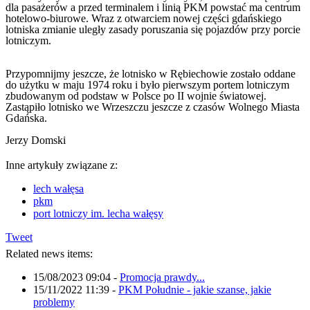
dla pasażerów a przed terminalem i linią PKM powstać ma centrum
hotelowo-biurowe. Wraz z otwarciem nowej części gdańskiego
lotniska zmianie uległy zasady poruszania się pojazdów przy porcie
lotniczym.
Przypomnijmy jeszcze, że lotnisko w Rębiechowie zostało oddane
do użytku w maju 1974 roku i było pierwszym portem lotniczym
zbudowanym od podstaw w Polsce po II wojnie światowej.
Zastąpiło lotnisko we Wrzeszczu jeszcze z czasów Wolnego Miasta
Gdańska.
Jerzy Domski
Inne artykuły związane z:
lech wałęsa
pkm
port lotniczy im. lecha wałęsy
Tweet
Related news items:
15/08/2023 09:04
-
Promocja prawdy...
15/11/2022 11:39
-
PKM Południe - jakie szanse, jakie
problemy