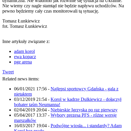
dynamiczna. Nie wiadomo jak rozwinie się sytuacja na Ukrainie.
Nie wiemy czy nagle stamtąd nie będzie napływu uchodźców. Na
pewno będziemy cały czas monitorowali tą sytuację.
Tomasz Łunkiewicz
fot. Tomasz Łunkiewicz
Inne artykuły związane z:
adam korol
ewa kopacz
pge arena
Tweet
Related news items:
06/01/2021 17:56
-
Najlepsi sportowcy Gdańska - gala z
nietaktem
03/12/2019 21:54
-
Korol w kadrze Dulkiewicz - dołączył
bohater taśm Neumanna!
02/04/2019 20:04
-
Niebieskie Igrzyska po raz pierwszy
05/04/2017 13:37
-
Wybory prezesa PFS - różne wersje
marszałków
16/03/2017 19:04
-
Podwójne wiosła... i standardy? Adam
Korol bez prądu