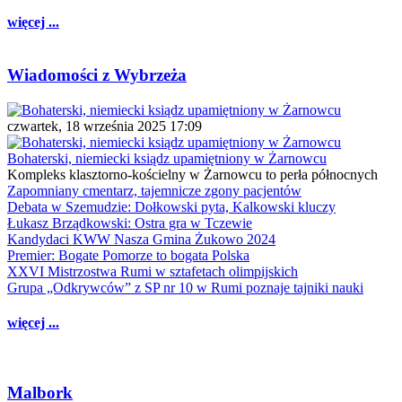
więcej ...
Wiadomości z Wybrzeża
czwartek, 18 września 2025 17:09
Bohaterski, niemiecki ksiądz upamiętniony w Żarnowcu
Kompleks klasztorno-kościelny w Żarnowcu to perła północnych
Zapomniany cmentarz, tajemnicze zgony pacjentów
Debata w Szemudzie: Dołkowski pyta, Kalkowski kluczy
Łukasz Brządkowski: Ostra gra w Tczewie
Kandydaci KWW Nasza Gmina Żukowo 2024
Premier: Bogate Pomorze to bogata Polska
XXVI Mistrzostwa Rumi w sztafetach olimpijskich
Grupa „Odkrywców” z SP nr 10 w Rumi poznaje tajniki nauki
więcej ...
Malbork