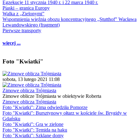
Egzekucje 11 stycznia 1940 r. i 22 marca 1940 r.
Piaski – granica Europy
Walka z „Zielonymi”
Wspomnienia więźnia obozu koncentracyjnego „Stutthof” Wacława
Lewandowskiego (fragment)
Pierwsze transporty
więcej ...
Foto "Kwiatki"
sobota, 13 lutego 2021 11:08
Zimowe oblicza Trójmiasta
Zimowe oblicze Trójmiasta w obiektywie Roberta
Zimowe oblicza Trójmiasta
Foto "Kwiatki": Zima odwiedziła Pomorze
Foto "Kwiatki": Bursztynowy ołtarz w kościele św. Brygidy w
Gdańsku
Foto "Kwiatki": Gra w zielone
Foto "Kwiatki": Temida na haku
Foto "Kwiatki": Szklane domy