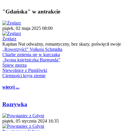
"Gdańska" w antrakcie
piątek, 02 maja 2025 08:00
Żeglarz
Kapitan Nut odważny, romantyczny, bez skazy, poświęcił swoje
„Rowerzyści” Volkera Schmidta
Charlie zmienia się w kurczaka
„Iwona księżniczka Burgunda”
Śpiew morza
Niewolnice z Pipidówki
Ciemności kryją ziemię
więcej ...
Rozrywka
piątek, 05 stycznia 2024 16:35