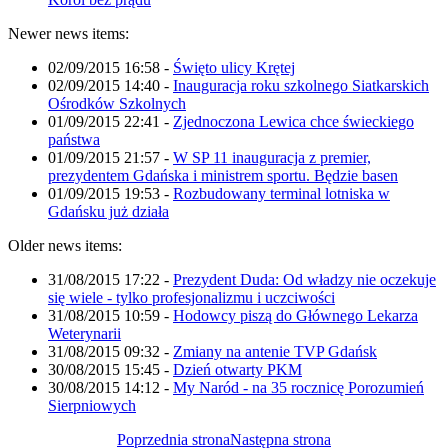
Newer news items:
02/09/2015 16:58
-
Święto ulicy Krętej
02/09/2015 14:40
-
Inauguracja roku szkolnego Siatkarskich
Ośrodków Szkolnych
01/09/2015 22:41
-
Zjednoczona Lewica chce świeckiego
państwa
01/09/2015 21:57
-
W SP 11 inauguracja z premier,
prezydentem Gdańska i ministrem sportu. Będzie basen
01/09/2015 19:53
-
Rozbudowany terminal lotniska w
Gdańsku już działa
Older news items:
31/08/2015 17:22
-
Prezydent Duda: Od władzy nie oczekuje
się wiele - tylko profesjonalizmu i uczciwości
31/08/2015 10:59
-
Hodowcy piszą do Głównego Lekarza
Weterynarii
31/08/2015 09:32
-
Zmiany na antenie TVP Gdańsk
30/08/2015 15:45
-
Dzień otwarty PKM
30/08/2015 14:12
-
My Naród - na 35 rocznicę Porozumień
Sierpniowych
Poprzednia strona
Następna strona