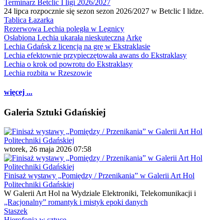
Terminarz Betclic I ligi 2026/2027
24 lipca rozpocznie się sezon sezon 2026/2027 w Betclic I lidze.
Tablica Łazarka
Rezerwowa Lechia poległa w Legnicy
Osłabiona Lechia ukarała nieskuteczną Arkę
Lechia Gdańsk z licencją na grę w Ekstraklasie
Lechia efektownie przypieczętowała awans do Ekstraklasy
Lechia o krok od powrotu do Ekstraklasy
Lechia rozbita w Rzeszowie
więcej ...
Galeria Sztuki Gdańskiej
wtorek, 26 maja 2026 07:58
Finisaż wystawy „Pomiędzy / Przenikania” w Galerii Art Hol
Politechniki Gdańskiej
W Galerii Art Hol na Wydziale Elektroniki, Telekomunikacji i
„Racjonalny” romantyk i mistyk epoki danych
Staszek
Hierofonia w sztuce