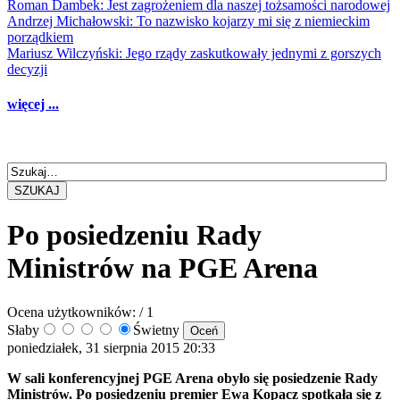
Roman Dambek: Jest zagrożeniem dla naszej tożsamości narodowej
Andrzej Michałowski: To nazwisko kojarzy mi się z niemieckim
porządkiem
Mariusz Wilczyński: Jego rządy zaskutkowały jednymi z gorszych
decyzji
więcej ...
SZUKAJ
Po posiedzeniu Rady
Ministrów na PGE Arena
Ocena użytkowników:
/ 1
Słaby
Świetny
poniedziałek, 31 sierpnia 2015 20:33
W sali konferencyjnej PGE Arena obyło się posiedzenie Rady
Ministrów. Po posiedzeniu premier Ewa Kopacz spotkała się z