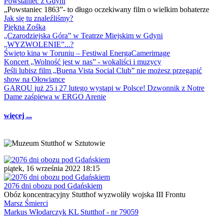
Powstaniec z Gdyni
„Powstaniec 1863”- to długo oczekiwany film o wielkim bohaterze
Jak się tu znaleźliśmy?
Piękna Zośka
„Czarodziejska Góra” w Teatrze Miejskim w Gdyni
„WYZWOLENIE”...?
Święto kina w Toruniu – Festiwal EnergaCamerimage
Koncert „Wolność jest w nas” - wokaliści i muzycy
Jeśli lubisz film „Buena Vista Social Club” nie możesz przegapić
show na Ołowiance
GAROU już 25 i 27 lutego wystąpi w Polsce! Dzwonnik z Notre
Dame zaśpiewa w ERGO Arenie
więcej ...
piątek, 16 września 2022 18:15
2076 dni obozu pod Gdańskiem
Obóz koncentracyjny Stutthof wyzwoliły wojska III Frontu
Marsz Śmierci
Markus Włodarczyk KL Stutthof - nr 79059