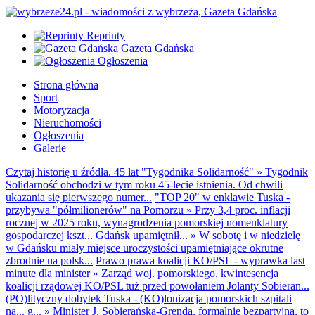
Reprinty
Gazeta Gdańska
Ogłoszenia
Strona główna
Sport
Motoryzacja
Nieruchomości
Ogłoszenia
Galerie
Czytaj historię u źródła. 45 lat "Tygodnika Solidarność"
»
Tygodnik
Solidarność obchodzi w tym roku 45-lecie istnienia. Od chwili
ukazania się pierwszego numer...
"TOP 20" w enklawie Tuska -
przybywa "półmilionerów" na Pomorzu
»
Przy 3,4 proc. inflacji
rocznej w 2025 roku, wynagrodzenia pomorskiej nomenklatury
gospodarczej kszt...
Gdańsk upamiętnił...
»
W sobotę i w niedzielę
w Gdańsku miały miejsce uroczystości upamiętniające okrutne
zbrodnie na polsk...
Prawo prawa koalicji KO/PSL - wyprawka last
minute dla minister
»
Zarząd woj. pomorskiego, kwintesencja
koalicji rządowej KO/PSL tuż przed powołaniem Jolanty Sobieran...
(PO)lityczny dobytek Tuska - (KO)lonizacja pomorskich szpitali
na... g...
»
Minister J. Sobierańska-Grenda, formalnie bezpartyjna, to