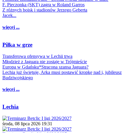
F. Pieczonka (SKT) zagra w Roland Garros
Z różnych boisk i stadionów Jerzego Geberta
Jacek...
więcej ...
Piłka w grze
Transferowa ofensywa w Lechii trwa
Młodzież z Jaguara nie zostaje w Trójmieście
Europa w Gdańsku*Stracona szansa Jaguara?
Lechia już świętuje, Arka musi postawić kropkę nad i, jubileusz
Budziwojskiego
więcej ...
Lechia
środa, 08 lipca 2026 19:31