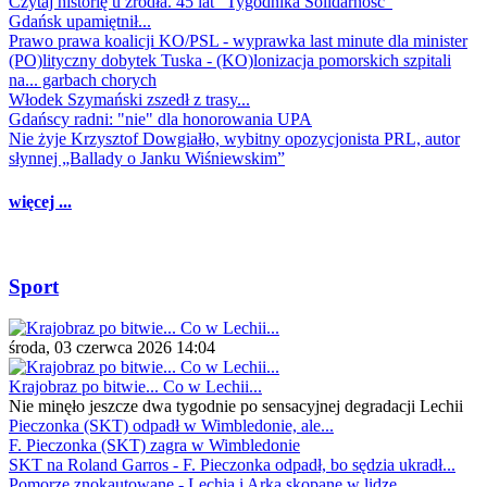
Czytaj historię u źródła. 45 lat "Tygodnika Solidarność"
Gdańsk upamiętnił...
Prawo prawa koalicji KO/PSL - wyprawka last minute dla minister
(PO)lityczny dobytek Tuska - (KO)lonizacja pomorskich szpitali
na... garbach chorych
Włodek Szymański zszedł z trasy...
Gdańscy radni: "nie" dla honorowania UPA
Nie żyje Krzysztof Dowgiałło, wybitny opozycjonista PRL, autor
słynnej „Ballady o Janku Wiśniewskim”
więcej ...
Sport
środa, 03 czerwca 2026 14:04
Krajobraz po bitwie... Co w Lechii...
Nie minęło jeszcze dwa tygodnie po sensacyjnej degradacji Lechii
Pieczonka (SKT) odpadł w Wimbledonie, ale...
F. Pieczonka (SKT) zagra w Wimbledonie
SKT na Roland Garros - F. Pieczonka odpadł, bo sędzia ukradł...
Pomorze znokautowane - Lechia i Arka skopane w lidze