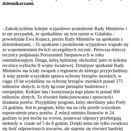
dziennikarzami.
- Zakończyliśmy kolejne wyjazdowe posiedzenie Rady Ministrów i
to nie przypadek, że spotkaliśmy się tym razem w Gdańsku -
powiedziała Ewa Kopacz, prezes Rady Ministrów na spotkaniu z
dziennikarzami. - To spotkanie i posiedzenie wyjazdowe wiązało się
ze wspomnieniami dwóch szczególnych rocznic. Pierwsza dotyczy
rocznicy podpisania Porozumień Sierpniowych w roku
osiemdziesiątym. Druga, którą będziemy obchodzić jutro to kolejna
rocznica wybuchu II wojny światowej. Dzisiejsze spotkanie Rady
Ministrów ma ścisły związek z regionem do którego przyjechaliśmy.
A więc przede wszystkim sprawa ochrony brzegów morskich, w
ciągu 10 lat wydaliśmy na ochronę brzegów morskich ponad 375
milionów złotych, to były łączone pieniądze budżetowe i
europejskie. Kolejne lata i kontynuacja tego planu to ponad 900
milionów złotych. To również funkcjonowania i sprawności
działania portów. Przyjęliśmy program, który określamy jako Porty
24 godziny. Jest to program, który ma na celu przede wszystkim
usprawnienie pracy portów. Z relacji ministra finansów te 24
godziny to jest trochę na wyrost, ponieważ odprawy przebiegają
niekiedy w czasie od 5 do 8 godzin. Dzięki temu nie tylko zwiększa
się ilość odprawionych towarów, ale stajemy się również bardziej