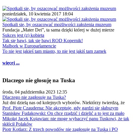
poniedziałek, 10 kwietnia 2017 18:04
Spotkali się, by oszacować możliwości założenia muzeum
Fundacja „Mater Dei”, ta sama dzięki której w dużej mierze
Sukces jest (z) kobietą
Tak się bawi, tak się bawi ROD Kopernik!
Malbork w Europarlamencie
To nie jest jakieś tam miasto, to nie jest jakiś tam zamek
więcej ...
Dlaczego nie głosuję na Tuska
środa, 04 października 2023 12:35
Dlaczego nie zagłosuję na Tuska?
Już dni dzielą nas od kolejnych wyborów. Niektórzy twierdzą, że
Prof. Piotr Czauderna: Nie akceptuję, gdy gardzi się słabszym
Stanisław Fudakowski: On chce rządzić i dzielić a to jest za mało
Mikołaj Jacek Kujawian: nie mogę wybaczyć panu Tuskowi, że tak
skłócił Polaków
Piotr Kotlarz: Z trzech powodów nie zagłosuję na Tuska i PO