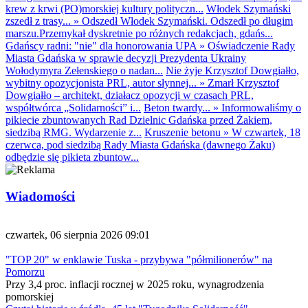
krew z krwi (PO)morskiej kultury polityczn...
Włodek Szymański
zszedł z trasy...
»
Odszedł Włodek Szymański. Odszedł po długim
marszu.Przemykał dyskretnie po różnych redakcjach, gdańs...
Gdańscy radni: "nie" dla honorowania UPA
»
Oświadczenie Rady
Miasta Gdańska w sprawie decyzji Prezydenta Ukrainy
Wołodymyra Zełenskiego o nadan...
Nie żyje Krzysztof Dowgiałło,
wybitny opozycjonista PRL, autor słynnej...
»
Zmarł Krzysztof
Dowgiałło – architekt, działacz opozycji w czasach PRL,
współtwórca „Solidarności” i...
Beton twardy...
»
Informowaliśmy o
pikiecie zbuntowanych Rad Dzielnic Gdańska przed Żakiem,
siedzibą RMG. Wydarzenie z...
Kruszenie betonu
»
W czwartek, 18
czerwca, pod siedzibą Rady Miasta Gdańska (dawnego Żaku)
odbędzie się pikieta zbuntow...
Wiadomości
czwartek, 06 sierpnia 2026 09:01
"TOP 20" w enklawie Tuska - przybywa "półmilionerów" na
Pomorzu
Przy 3,4 proc. inflacji rocznej w 2025 roku, wynagrodzenia
pomorskiej