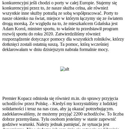
konkurencyjni jeśli chodzi o porty w całej Europie. Stajemy się
konkurencyjni przez to, że nasze służba celna, ale również
wszystkie inne służby potrafią ze sobą współpracować. Porty to
nasze okienko na świat, miejsce w którym łączymy się ze światem
drogą morską. Ze względu na to, że mieszkańcem Gdańska jest
Adam Korol, minister sportu, to właśnie tu przedstawił program
rozwój sportu do roku 2020. Zatwierdziliśmy również
rozporządzenie dotyczące pomocy dla wszystkich rolników, którzy
dotknięci zostali ostatnią suszą. Ta pomoc, którą wcześniej
deklarowałam w dniu dzisiejszym nabrała formalnie mocy.
Premier Kopacz odniosła się również m.in. do sprawy przyjęcia
uchodźców przez Polskę. - Kiedyś my korzystaliśmy z ludzkiej
solidarności i teraz na nas czas, aby ją okazać potrzebującym.
zadeklarowaliśmy, że możemy przyjąć 2200 uchodźców. To liczba
dobrze przemyślana. Tylu osobom jesteśmy w stanie zapewnić
godziwe warunki. Należy jednak pamiętać, że sytuacja jest