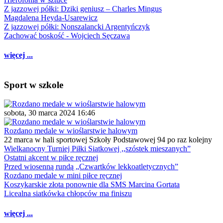
Z jazzowej półki: Dziki geniusz – Charles Mingus
Magdalena Heyda-Usarewicz
Z jazzowej półki: Nonszalancki Argentyńczyk
Zachować boskość - Wojciech Sęczawa
więcej ...
Sport w szkole
sobota, 30 marca 2024 16:46
Rozdano medale w wioślarstwie halowym
22 marca w hali sportowej Szkoły Podstawowej 94 po raz kolejny
Wielkanocny Turniej Piłki Siatkowej ,,szóstek mieszanych”
Ostatni akcent w piłce ręcznej
Przed wiosenną rundą „Czwartków lekkoatletycznych”
Rozdano medale w mini piłce ręcznej
Koszykarskie złota ponownie dla SMS Marcina Gortata
Licealna siatkówka chłopców ma finiszu
więcej ...