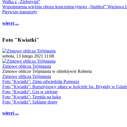
Walka z „Zielonymi”
Wspomnienia więźnia obozu koncentracyjnego „Stutthof” Wacława 
Pierwsze transporty
więcej ...
Foto "Kwiatki"
sobota, 13 lutego 2021 11:08
Zimowe oblicza Trójmiasta
Zimowe oblicze Trójmiasta w obiektywie Roberta
Zimowe oblicza Trójmiasta
Foto "Kwiatki": Zima odwiedziła Pomorze
Foto "Kwiatki": Bursztynowy ołtarz w kościele św. Brygidy w Gdań
Foto "Kwiatki": Gra w zielone
Foto "Kwiatki": Temida na haku
Foto "Kwiatki": Szklane domy
więcej ...