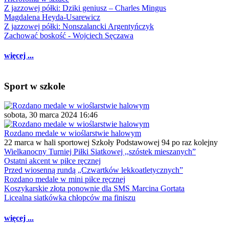
Z jazzowej półki: Dziki geniusz – Charles Mingus
Magdalena Heyda-Usarewicz
Z jazzowej półki: Nonszalancki Argentyńczyk
Zachować boskość - Wojciech Sęczawa
więcej ...
Sport w szkole
sobota, 30 marca 2024 16:46
Rozdano medale w wioślarstwie halowym
22 marca w hali sportowej Szkoły Podstawowej 94 po raz kolejny
Wielkanocny Turniej Piłki Siatkowej ,,szóstek mieszanych”
Ostatni akcent w piłce ręcznej
Przed wiosenną rundą „Czwartków lekkoatletycznych”
Rozdano medale w mini piłce ręcznej
Koszykarskie złota ponownie dla SMS Marcina Gortata
Licealna siatkówka chłopców ma finiszu
więcej ...