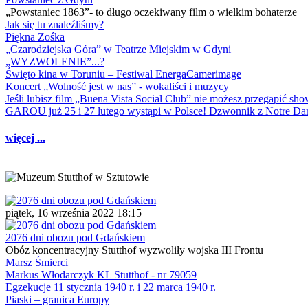
„Powstaniec 1863”- to długo oczekiwany film o wielkim bohaterze
Jak się tu znaleźliśmy?
Piękna Zośka
„Czarodziejska Góra” w Teatrze Miejskim w Gdyni
„WYZWOLENIE”...?
Święto kina w Toruniu – Festiwal EnergaCamerimage
Koncert „Wolność jest w nas” - wokaliści i muzycy
Jeśli lubisz film „Buena Vista Social Club” nie możesz przegapić s
GAROU już 25 i 27 lutego wystąpi w Polsce! Dzwonnik z Notre 
więcej ...
piątek, 16 września 2022 18:15
2076 dni obozu pod Gdańskiem
Obóz koncentracyjny Stutthof wyzwoliły wojska III Frontu
Marsz Śmierci
Markus Włodarczyk KL Stutthof - nr 79059
Egzekucje 11 stycznia 1940 r. i 22 marca 1940 r.
Piaski – granica Europy