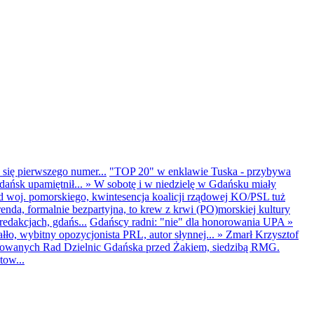
 się pierwszego numer...
"TOP 20" w enklawie Tuska - przybywa
dańsk upamiętnił...
»
W sobotę i w niedzielę w Gdańsku miały
d woj. pomorskiego, kwintesencja koalicji rządowej KO/PSL tuż
renda, formalnie bezpartyjna, to krew z krwi (PO)morskiej kultury
edakcjach, gdańs...
Gdańscy radni: "nie" dla honorowania UPA
»
ło, wybitny opozycjonista PRL, autor słynnej...
»
Zmarł Krzysztof
ntowanych Rad Dzielnic Gdańska przed Żakiem, siedzibą RMG.
tow...