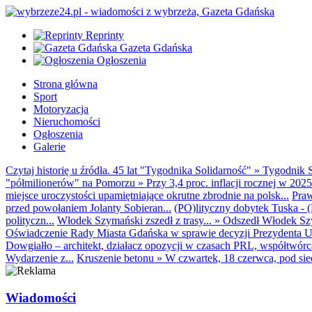
Reprinty
Gazeta Gdańska
Ogłoszenia
Strona główna
Sport
Motoryzacja
Nieruchomości
Ogłoszenia
Galerie
Czytaj historię u źródła. 45 lat "Tygodnika Solidarność"
»
Tygodnik S
"półmilionerów" na Pomorzu
»
Przy 3,4 proc. inflacji rocznej w 20
miejsce uroczystości upamiętniające okrutne zbrodnie na polsk...
Praw
przed powołaniem Jolanty Sobieran...
(PO)lityczny dobytek Tuska - (K
polityczn...
Włodek Szymański zszedł z trasy...
»
Odszedł Włodek Szy
Oświadczenie Rady Miasta Gdańska w sprawie decyzji Prezydenta U
Dowgiałło – architekt, działacz opozycji w czasach PRL, współtwórca 
Wydarzenie z...
Kruszenie betonu
»
W czwartek, 18 czerwca, pod sie
Wiadomości