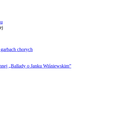
zu
ej
. garbach chorych
ynnej „Ballady o Janku Wiśniewskim”