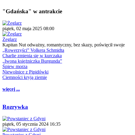
"Gdańska" w antrakcie
piątek, 02 maja 2025 08:00
Żeglarz
Kapitan Nut odważny, romantyczny, bez skazy, poświęcił swoje
„Rowerzyści” Volkera Schmidta
Charlie zmienia się w kurczaka
„Iwona księżniczka Burgunda”
Śpiew morza
Niewolnice z Pipidówki
Ciemności kryją ziemię
więcej ...
Rozrywka
piątek, 05 stycznia 2024 16:35
Powstaniec z Gdyni