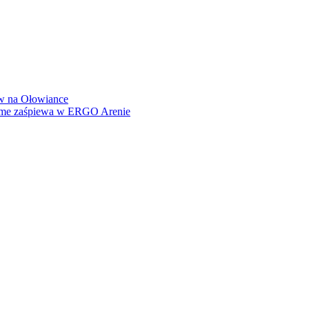
how na Ołowiance
Dame zaśpiewa w ERGO Arenie