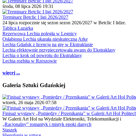
środa, 08 lipca 2026 19:31
Terminarz Betclic I ligi 2026/2027
24 lipca rozpocznie się sezon sezon 2026/2027 w Betclic I lidze.
Tablica Łazarka
Rezerwowa Lechia poległa w Legnicy
Osłabiona Lechia ukarała nieskuteczną Arkę
Lechia Gdańsk z licencją na grę w Ekstraklasie
Lechia efektownie przypieczętowała awans do Ekstraklasy
Lechia o krok od powrotu do Ekstraklasy
Lechia rozbita w Rzeszowie
więcej ...
Galeria Sztuki Gdańskiej
wtorek, 26 maja 2026 07:58
Finisaż wystawy „Pomiędzy / Przenikania” w Galerii Art Hol Politec
W Galerii Art Hol na Wydziale Elektroniki, Telekomunikacji i
„Racjonalny” romantyk i mistyk epoki danych
Staszek
Hierofonia w sztuce