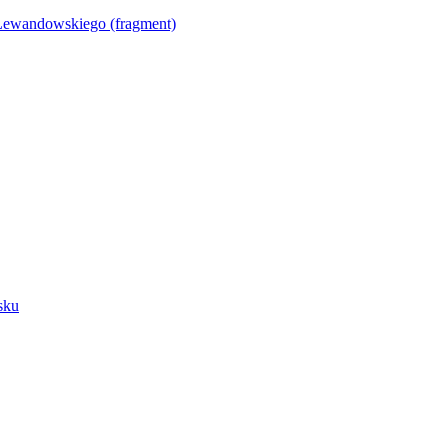
Lewandowskiego (fragment)
sku