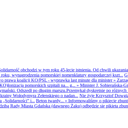
olidarność obchodzi w tym roku 45-lecie istnienia. Od chwili ukazania
25 roku, wynagrodzenia pomorskiej nomenklatury gospodarczej kszt...
G
o prawa koalicji KO/PSL - wyprawka last minute dla minister
»
Zarzą
O)lonizacja pomorskich szpitali na... g...
»
Minister J. Sobierańska-G
mański. Odszedł po długim marszu.Przemykał dyskretnie po różnych r
krainy Wołodymyra Zełenskiego o nadan...
Nie żyje Krzysztof Dowgiał
„Solidarności” i...
Beton twardy...
»
Informowaliśmy o pikiecie zbu
dzibą Rady Miasta Gdańska (dawnego Żaku) odbędzie się pikieta zbun