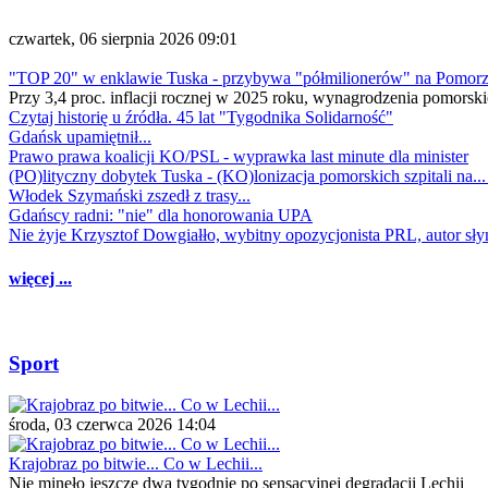
czwartek, 06 sierpnia 2026 09:01
"TOP 20" w enklawie Tuska - przybywa "półmilionerów" na Pomor
Przy 3,4 proc. inflacji rocznej w 2025 roku, wynagrodzenia pomorski
Czytaj historię u źródła. 45 lat "Tygodnika Solidarność"
Gdańsk upamiętnił...
Prawo prawa koalicji KO/PSL - wyprawka last minute dla minister
(PO)lityczny dobytek Tuska - (KO)lonizacja pomorskich szpitali na..
Włodek Szymański zszedł z trasy...
Gdańscy radni: "nie" dla honorowania UPA
Nie żyje Krzysztof Dowgiałło, wybitny opozycjonista PRL, autor sł
więcej ...
Sport
środa, 03 czerwca 2026 14:04
Krajobraz po bitwie... Co w Lechii...
Nie minęło jeszcze dwa tygodnie po sensacyjnej degradacji Lechii