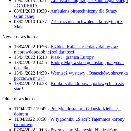
19/05/2013 20:51
-
Gdańska inauguracja sezonu żeglarskiego
- GALERIA
08/01/2013 19:30
-
Ambulans pirotechniczny dla Straży
Granicznej
03/05/2010 16:37
-
219. rocznica uchwalenia konstytucji 3
Maja
Newer news items:
16/04/2022 10:56
-
Elżbieta Rafalska: Polacy dali wyraz
nieprawdopodobnej solidarności
15/04/2022 16:18
-
Piaski - granica Europy
13/04/2022 14:55
-
Radny Majewski o gdańskiej polityce...
dostatku
13/04/2022 14:39
-
Wernisaż wystawy „Ostaszków, skrzynka
pocztowa nr 37”
13/04/2022 14:28
-
Konkurs dla klubów sportowych – czas
start!
Older news items:
11/04/2022 19:45
-
Polityka dostatku - Gdańsk dzieli się...
dobrem
11/04/2022 10:50
-
W tygodniku „Sieci”: Tajemnica korony
cierniowej
07/04/2022 20:03
-
Przemysław Majewski: Nie jesteśmy