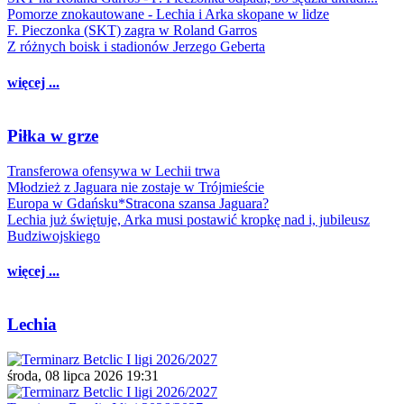
Pomorze znokautowane - Lechia i Arka skopane w lidze
F. Pieczonka (SKT) zagra w Roland Garros
Z różnych boisk i stadionów Jerzego Geberta
więcej ...
Piłka w grze
Transferowa ofensywa w Lechii trwa
Młodzież z Jaguara nie zostaje w Trójmieście
Europa w Gdańsku*Stracona szansa Jaguara?
Lechia już świętuje, Arka musi postawić kropkę nad i, jubileusz
Budziwojskiego
więcej ...
Lechia
środa, 08 lipca 2026 19:31