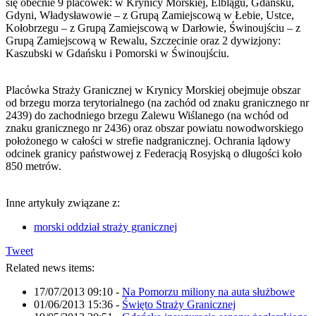
się obecnie 9 placówek: w Krynicy Morskiej, Elblągu, Gdańsku,
Gdyni, Władysławowie – z Grupą Zamiejscową w Łebie, Ustce,
Kołobrzegu – z Grupą Zamiejscową w Darłowie, Świnoujściu – z
Grupą Zamiejscową w Rewalu, Szczecinie oraz 2 dywizjony:
Kaszubski w Gdańsku i Pomorski w Świnoujściu.
Placówka Straży Granicznej w Krynicy Morskiej obejmuje obszar
od brzegu morza terytorialnego (na zachód od znaku granicznego nr
2439) do zachodniego brzegu Zalewu Wiślanego (na wchód od
znaku granicznego nr 2436) oraz obszar powiatu nowodworskiego
położonego w całości w strefie nadgranicznej. Ochrania lądowy
odcinek granicy państwowej z Federacją Rosyjską o długości koło
850 metrów.
Inne artykuły związane z:
morski oddział straży granicznej
Tweet
Related news items:
17/07/2013 09:10
-
Na Pomorzu miliony na auta służbowe
01/06/2013 15:36
-
Święto Straży Granicznej