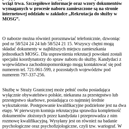
wciąż trwa. Szczegółowe informacje oraz wzory dokumentów
wymaganych w procesie naboru zamieszczone są na stronie
internetowej oddziału w zakładce „Rekrutacja do służby w
MOSG”.
O naborze można również porozmawiać telefonicznie, dzwoniąc
pod nr 58/524 24 24 lub 58/524 21 15. Wszyscy chętni mogą
składać dokumenty w najbliższych miejscu zamieszkania
jednostkach MOSG. Dla usprawnienia rekrutacji powołani zostali
specjalni koordynatorzy do spraw naboru do służby. Kandydaci z
województwa zachodniopomorskiego mogą kontaktować się pod
numerem tel. 721-961-599, z pozostałych województw pod
numerem 797-337-256.
Służbę w Straży Granicznej może pełnić osoba posiadająca
wyłącznie obywatelstwo polskie, niekarana za przestępstwo lub
przestępstwo skarbowe, posiadająca co najmniej średnie
wykształcenie. Postępowanie kwalifikacyjne podzielone jest na dwa
etapy. W pierwszym komisja rekrutacyjna sprawdza kompletność
dokumentów złożonych przez kandydata i przeprowadza z nim
rozmowę kwalifikacyjną. Wysyłany jest on również na badanie
psychologiczne oraz psychofizjologiczne, czyli tzw. wariograf. W