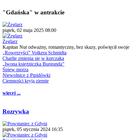
"Gdańska" w antrakcie
piątek, 02 maja 2025 08:00
Żeglarz
Kapitan Nut odważny, romantyczny, bez skazy, poświęcił swoje
„Rowerzyści” Volkera Schmidta
Charlie zmienia się w kurczaka
„Iwona księżniczka Burgunda”
Śpiew morza
Niewolnice z Pipidówki
Ciemności kryją ziemię
więcej ...
Rozrywka
piątek, 05 stycznia 2024 16:35