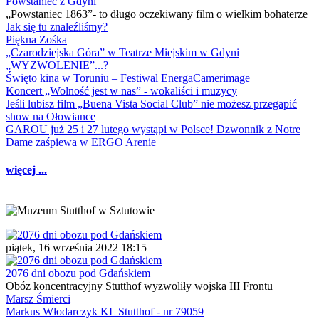
Powstaniec z Gdyni
„Powstaniec 1863”- to długo oczekiwany film o wielkim bohaterze
Jak się tu znaleźliśmy?
Piękna Zośka
„Czarodziejska Góra” w Teatrze Miejskim w Gdyni
„WYZWOLENIE”...?
Święto kina w Toruniu – Festiwal EnergaCamerimage
Koncert „Wolność jest w nas” - wokaliści i muzycy
Jeśli lubisz film „Buena Vista Social Club” nie możesz przegapić
show na Ołowiance
GAROU już 25 i 27 lutego wystąpi w Polsce! Dzwonnik z Notre
Dame zaśpiewa w ERGO Arenie
więcej ...
piątek, 16 września 2022 18:15
2076 dni obozu pod Gdańskiem
Obóz koncentracyjny Stutthof wyzwoliły wojska III Frontu
Marsz Śmierci
Markus Włodarczyk KL Stutthof - nr 79059