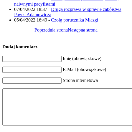
naiwnymi pacyfistami
07/04/2022 18:37
-
Druga rozprawa w sprawie zabójstwa
Pawła Adamowicza
05/04/2022 16:49
-
Czołg porucznika Miazgi
Poprzednia strona
Następna strona
Dodaj komentarz
Imię (obowiązkowe)
E-Mail (obowiązkowe)
Strona internetowa