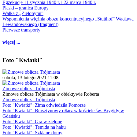
Egzekucje 11 stycznia 1940 r. i 22 marca 1940 r.
Piaski – granica Europy
Walka z „Zielonymi”
Wspomnienia więźnia obozu koncentracyjnego „Stutthof” Wacława
Lewandowskiego (fragment)
Pierwsze transporty
więcej ...
Foto "Kwiatki"
sobota, 13 lutego 2021 11:08
Zimowe oblicza Trójmiasta
Zimowe oblicze Trójmiasta w obiektywie Roberta
Zimowe oblicza Trójmiasta
Foto "Kwiatki": Zima odwiedziła Pomorze
Foto "Kwiatki": Bursztynowy ołtarz w kościele św. Brygidy w
Gdańsku
Foto "Kwiatki": Gra w zielone
Foto "Kwiatki": Temida na haku
Foto "Kwiatki": Szklane domy