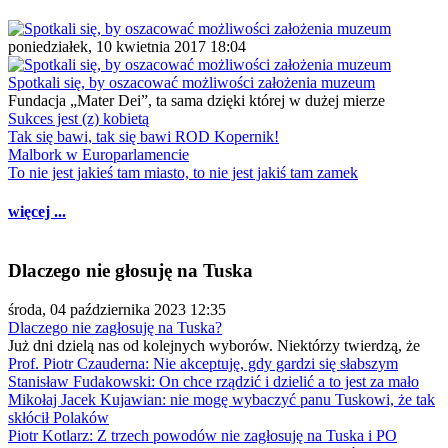
poniedziałek, 10 kwietnia 2017 18:04
Spotkali się, by oszacować możliwości założenia muzeum
Fundacja „Mater Dei”, ta sama dzięki której w dużej mierze
Sukces jest (z) kobietą
Tak się bawi, tak się bawi ROD Kopernik!
Malbork w Europarlamencie
To nie jest jakieś tam miasto, to nie jest jakiś tam zamek
więcej ...
Dlaczego nie głosuję na Tuska
środa, 04 października 2023 12:35
Dlaczego nie zagłosuję na Tuska?
Już dni dzielą nas od kolejnych wyborów. Niektórzy twierdzą, że
Prof. Piotr Czauderna: Nie akceptuję, gdy gardzi się słabszym
Stanisław Fudakowski: On chce rządzić i dzielić a to jest za mało
Mikołaj Jacek Kujawian: nie mogę wybaczyć panu Tuskowi, że tak
skłócił Polaków
Piotr Kotlarz: Z trzech powodów nie zagłosuję na Tuska i PO