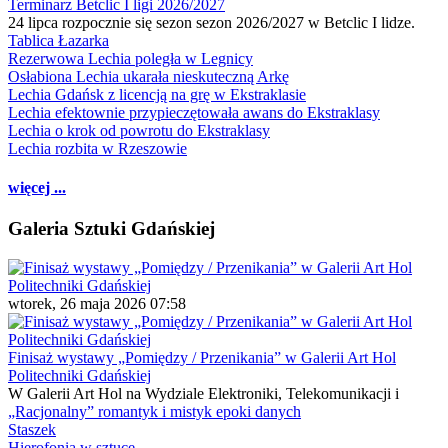
Terminarz Betclic I ligi 2026/2027
24 lipca rozpocznie się sezon sezon 2026/2027 w Betclic I lidze.
Tablica Łazarka
Rezerwowa Lechia poległa w Legnicy
Osłabiona Lechia ukarała nieskuteczną Arkę
Lechia Gdańsk z licencją na grę w Ekstraklasie
Lechia efektownie przypieczętowała awans do Ekstraklasy
Lechia o krok od powrotu do Ekstraklasy
Lechia rozbita w Rzeszowie
więcej ...
Galeria Sztuki Gdańskiej
wtorek, 26 maja 2026 07:58
Finisaż wystawy „Pomiędzy / Przenikania” w Galerii Art Hol
Politechniki Gdańskiej
W Galerii Art Hol na Wydziale Elektroniki, Telekomunikacji i
„Racjonalny” romantyk i mistyk epoki danych
Staszek
Hierofonia w sztuce