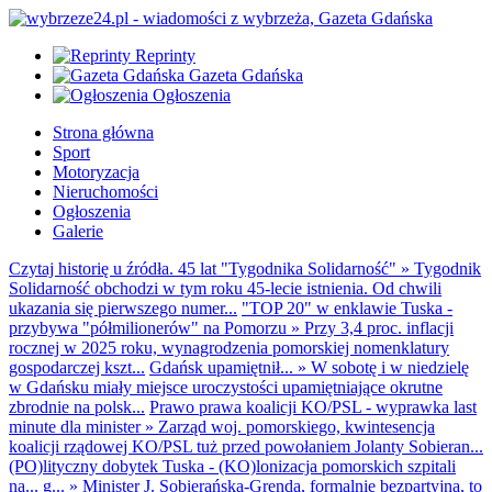
Reprinty
Gazeta Gdańska
Ogłoszenia
Strona główna
Sport
Motoryzacja
Nieruchomości
Ogłoszenia
Galerie
Czytaj historię u źródła. 45 lat "Tygodnika Solidarność"
»
Tygodnik
Solidarność obchodzi w tym roku 45-lecie istnienia. Od chwili
ukazania się pierwszego numer...
"TOP 20" w enklawie Tuska -
przybywa "półmilionerów" na Pomorzu
»
Przy 3,4 proc. inflacji
rocznej w 2025 roku, wynagrodzenia pomorskiej nomenklatury
gospodarczej kszt...
Gdańsk upamiętnił...
»
W sobotę i w niedzielę
w Gdańsku miały miejsce uroczystości upamiętniające okrutne
zbrodnie na polsk...
Prawo prawa koalicji KO/PSL - wyprawka last
minute dla minister
»
Zarząd woj. pomorskiego, kwintesencja
koalicji rządowej KO/PSL tuż przed powołaniem Jolanty Sobieran...
(PO)lityczny dobytek Tuska - (KO)lonizacja pomorskich szpitali
na... g...
»
Minister J. Sobierańska-Grenda, formalnie bezpartyjna, to