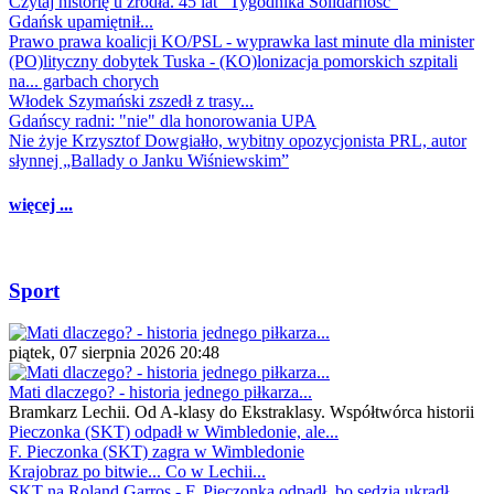
Czytaj historię u źródła. 45 lat "Tygodnika Solidarność"
Gdańsk upamiętnił...
Prawo prawa koalicji KO/PSL - wyprawka last minute dla minister
(PO)lityczny dobytek Tuska - (KO)lonizacja pomorskich szpitali
na... garbach chorych
Włodek Szymański zszedł z trasy...
Gdańscy radni: "nie" dla honorowania UPA
Nie żyje Krzysztof Dowgiałło, wybitny opozycjonista PRL, autor
słynnej „Ballady o Janku Wiśniewskim”
więcej ...
Sport
piątek, 07 sierpnia 2026 20:48
Mati dlaczego? - historia jednego piłkarza...
Bramkarz Lechii. Od A-klasy do Ekstraklasy. Współtwórca historii
Pieczonka (SKT) odpadł w Wimbledonie, ale...
F. Pieczonka (SKT) zagra w Wimbledonie
Krajobraz po bitwie... Co w Lechii...
SKT na Roland Garros - F. Pieczonka odpadł, bo sędzia ukradł...