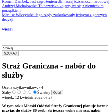
Roman Dambek: Jest zagrożeniem dla naszej tożsamości narodowej
Andrzej Michałowski: To nazwisko kojarzy mi się z niemieckim
porządkiem
Mariusz Wilczyński: Jego rządy zaskutkowały jednymi z gorszych
decyzji
więcej ...
SZUKAJ
Straż Graniczna - nabór do
służby
Ocena użytkowników:
/ 4
Słaby
Świetny
wtorek, 12 kwietnia 2022 08:27
W tym roku Morski Oddział Straży Granicznej planuje łącznie
przyjąć do służby 80 osób. Są jeszcze wolne miejsca, nabór