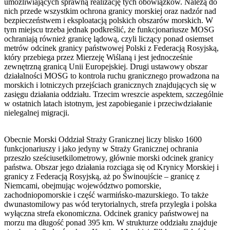
umożliwiających sprawną realizację tych obowiązków. Należą do
nich przede wszystkim ochrona granicy morskiej oraz nadzór nad
bezpieczeństwem i eksploatacją polskich obszarów morskich. W
tym miejscu trzeba jednak podkreślić, że funkcjonariusze MOSG
ochraniają również granicę lądową, czyli liczący ponad osiemset
metrów odcinek granicy państwowej Polski z Federacją Rosyjską,
który przebiega przez Mierzeję Wiślaną i jest jednocześnie
zewnętrzną granicą Unii Europejskiej. Drugi ustawowy obszar
działalności MOSG to kontrola ruchu granicznego prowadzona na
morskich i lotniczych przejściach granicznych znajdujących się w
zasięgu działania oddziału. Trzecim wreszcie aspektem, szczególnie
w ostatnich latach istotnym, jest zapobieganie i przeciwdziałanie
nielegalnej migracji.
Obecnie Morski Oddział Straży Granicznej liczy blisko 1600
funkcjonariuszy i jako jedyny w Straży Granicznej ochrania
przeszło sześciusetkilometrowy, głównie morski odcinek granicy
państwa. Obszar jego działania rozciąga się od Krynicy Morskiej i
granicy z Federacją Rosyjską, aż po Świnoujście – granicę z
Niemcami, obejmując województwo pomorskie,
zachodniopomorskie i część warmińsko-mazurskiego. To także
dwunastomilowy pas wód terytorialnych, strefa przyległa i polska
wyłączna strefa ekonomiczna. Odcinek granicy państwowej na
morzu ma długość ponad 395 km. W strukturze oddziału znajduje