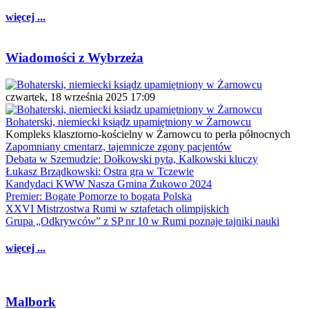
więcej ...
Wiadomości z Wybrzeża
czwartek, 18 września 2025 17:09
Bohaterski, niemiecki ksiądz upamiętniony w Żarnowcu
Kompleks klasztorno-kościelny w Żarnowcu to perła północnych
Zapomniany cmentarz, tajemnicze zgony pacjentów
Debata w Szemudzie: Dołkowski pyta, Kalkowski kluczy
Łukasz Brządkowski: Ostra gra w Tczewie
Kandydaci KWW Nasza Gmina Żukowo 2024
Premier: Bogate Pomorze to bogata Polska
XXVI Mistrzostwa Rumi w sztafetach olimpijskich
Grupa „Odkrywców” z SP nr 10 w Rumi poznaje tajniki nauki
więcej ...
Malbork