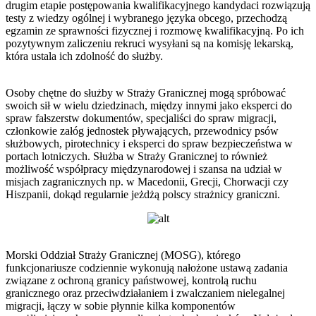
drugim etapie postępowania kwalifikacyjnego kandydaci rozwiązują
testy z wiedzy ogólnej i wybranego języka obcego, przechodzą
egzamin ze sprawności fizycznej i rozmowę kwalifikacyjną. Po ich
pozytywnym zaliczeniu rekruci wysyłani są na komisję lekarską,
która ustala ich zdolność do służby.
Osoby chętne do służby w Straży Granicznej mogą spróbować
swoich sił w wielu dziedzinach, między innymi jako eksperci do
spraw fałszerstw dokumentów, specjaliści do spraw migracji,
członkowie załóg jednostek pływających, przewodnicy psów
służbowych, pirotechnicy i eksperci do spraw bezpieczeństwa w
portach lotniczych. Służba w Straży Granicznej to również
możliwość współpracy międzynarodowej i szansa na udział w
misjach zagranicznych np. w Macedonii, Grecji, Chorwacji czy
Hiszpanii, dokąd regularnie jeżdżą polscy strażnicy graniczni.
Morski Oddział Straży Granicznej (MOSG), którego
funkcjonariusze codziennie wykonują nałożone ustawą zadania
związane z ochroną granicy państwowej, kontrolą ruchu
granicznego oraz przeciwdziałaniem i zwalczaniem nielegalnej
migracji, łączy w sobie płynnie kilka komponentów