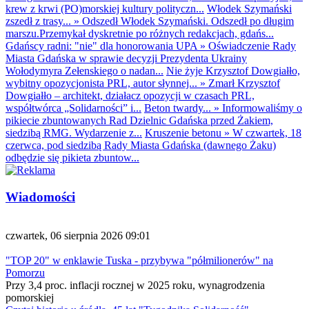
krew z krwi (PO)morskiej kultury polityczn...
Włodek Szymański
zszedł z trasy...
»
Odszedł Włodek Szymański. Odszedł po długim
marszu.Przemykał dyskretnie po różnych redakcjach, gdańs...
Gdańscy radni: "nie" dla honorowania UPA
»
Oświadczenie Rady
Miasta Gdańska w sprawie decyzji Prezydenta Ukrainy
Wołodymyra Zełenskiego o nadan...
Nie żyje Krzysztof Dowgiałło,
wybitny opozycjonista PRL, autor słynnej...
»
Zmarł Krzysztof
Dowgiałło – architekt, działacz opozycji w czasach PRL,
współtwórca „Solidarności” i...
Beton twardy...
»
Informowaliśmy o
pikiecie zbuntowanych Rad Dzielnic Gdańska przed Żakiem,
siedzibą RMG. Wydarzenie z...
Kruszenie betonu
»
W czwartek, 18
czerwca, pod siedzibą Rady Miasta Gdańska (dawnego Żaku)
odbędzie się pikieta zbuntow...
Wiadomości
czwartek, 06 sierpnia 2026 09:01
"TOP 20" w enklawie Tuska - przybywa "półmilionerów" na
Pomorzu
Przy 3,4 proc. inflacji rocznej w 2025 roku, wynagrodzenia
pomorskiej