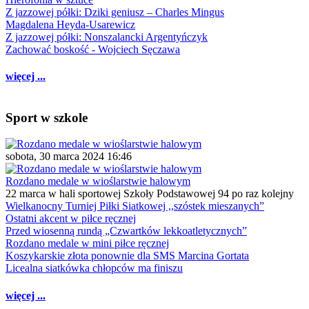
Z jazzowej półki: Dziki geniusz – Charles Mingus
Magdalena Heyda-Usarewicz
Z jazzowej półki: Nonszalancki Argentyńczyk
Zachować boskość - Wojciech Sęczawa
więcej ...
Sport w szkole
sobota, 30 marca 2024 16:46
Rozdano medale w wioślarstwie halowym
22 marca w hali sportowej Szkoły Podstawowej 94 po raz kolejny
Wielkanocny Turniej Piłki Siatkowej ,,szóstek mieszanych”
Ostatni akcent w piłce ręcznej
Przed wiosenną rundą „Czwartków lekkoatletycznych”
Rozdano medale w mini piłce ręcznej
Koszykarskie złota ponownie dla SMS Marcina Gortata
Licealna siatkówka chłopców ma finiszu
więcej ...