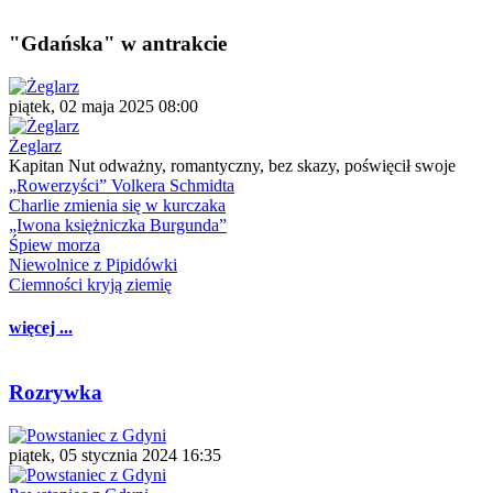
"Gdańska" w antrakcie
piątek, 02 maja 2025 08:00
Żeglarz
Kapitan Nut odważny, romantyczny, bez skazy, poświęcił swoje
„Rowerzyści” Volkera Schmidta
Charlie zmienia się w kurczaka
„Iwona księżniczka Burgunda”
Śpiew morza
Niewolnice z Pipidówki
Ciemności kryją ziemię
więcej ...
Rozrywka
piątek, 05 stycznia 2024 16:35