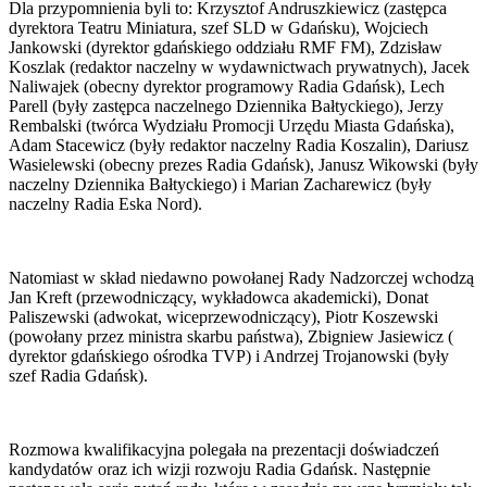
Dla przypomnienia byli to: Krzysztof Andruszkiewicz (zastępca
dyrektora Teatru Miniatura, szef SLD w Gdańsku), Wojciech
Jankowski (dyrektor gdańskiego oddziału RMF FM), Zdzisław
Koszlak (redaktor naczelny w wydawnictwach prywatnych), Jacek
Naliwajek (obecny dyrektor programowy Radia Gdańsk), Lech
Parell (były zastępca naczelnego Dziennika Bałtyckiego), Jerzy
Rembalski (twórca Wydziału Promocji Urzędu Miasta Gdańska),
Adam Stacewicz (były redaktor naczelny Radia Koszalin), Dariusz
Wasielewski (obecny prezes Radia Gdańsk), Janusz Wikowski (były
naczelny Dziennika Bałtyckiego) i Marian Zacharewicz (były
naczelny Radia Eska Nord).
Natomiast w skład niedawno powołanej Rady Nadzorczej wchodzą
Jan Kreft (przewodniczący, wykładowca akademicki), Donat
Paliszewski (adwokat, wiceprzewodniczący), Piotr Koszewski
(powołany przez ministra skarbu państwa), Zbigniew Jasiewicz (
dyrektor gdańskiego ośrodka TVP) i Andrzej Trojanowski (były
szef Radia Gdańsk).
Rozmowa kwalifikacyjna polegała na prezentacji doświadczeń
kandydatów oraz ich wizji rozwoju Radia Gdańsk. Następnie