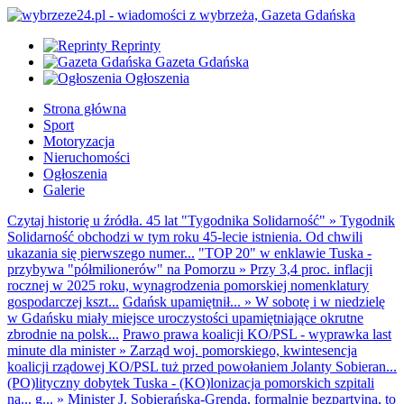
Reprinty
Gazeta Gdańska
Ogłoszenia
Strona główna
Sport
Motoryzacja
Nieruchomości
Ogłoszenia
Galerie
Czytaj historię u źródła. 45 lat "Tygodnika Solidarność"
»
Tygodnik
Solidarność obchodzi w tym roku 45-lecie istnienia. Od chwili
ukazania się pierwszego numer...
"TOP 20" w enklawie Tuska -
przybywa "półmilionerów" na Pomorzu
»
Przy 3,4 proc. inflacji
rocznej w 2025 roku, wynagrodzenia pomorskiej nomenklatury
gospodarczej kszt...
Gdańsk upamiętnił...
»
W sobotę i w niedzielę
w Gdańsku miały miejsce uroczystości upamiętniające okrutne
zbrodnie na polsk...
Prawo prawa koalicji KO/PSL - wyprawka last
minute dla minister
»
Zarząd woj. pomorskiego, kwintesencja
koalicji rządowej KO/PSL tuż przed powołaniem Jolanty Sobieran...
(PO)lityczny dobytek Tuska - (KO)lonizacja pomorskich szpitali
na... g...
»
Minister J. Sobierańska-Grenda, formalnie bezpartyjna, to