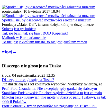
poniedziałek, 10 kwietnia 2017 18:04
Spotkali się, by oszacować możliwości założenia muzeum
Fundacja „Mater Dei”, ta sama dzięki której w dużej mierze
Sukces jest (z) kobietą
Tak się bawi, tak się bawi ROD Kopernik!
Malbork w Europarlamencie
To nie jest jakieś tam miasto, to nie jest jakiś tam zamek
więcej ...
Dlaczego nie głosuję na Tuska
środa, 04 października 2023 12:35
Dlaczego nie zagłosuję na Tuska?
Już dni dzielą nas od kolejnych wyborów. Niektórzy twierdzą, że
Prof. Piotr Czauderna: Nie akceptuję, gdy gardzi się słabszym
Stanisław Fudakowski: On chce rządzić i dzielić a to jest za mało
Mikołaj Jacek Kujawian: nie mogę wybaczyć panu Tuskowi, że tak
skłócił Polaków
Piotr Kotlarz: Z trzech powodów nie zagłosuję na Tuska i PO