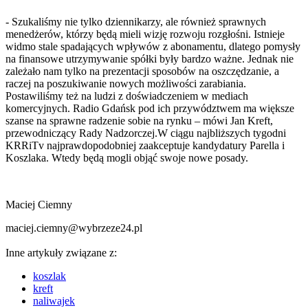
- Szukaliśmy nie tylko dziennikarzy, ale również sprawnych
menedżerów, którzy będą mieli wizję rozwoju rozgłośni. Istnieje
widmo stale spadających wpływów z abonamentu, dlatego pomysły
na finansowe utrzymywanie spółki były bardzo ważne. Jednak nie
zależało nam tylko na prezentacji sposobów na oszczędzanie, a
raczej na poszukiwanie nowych możliwości zarabiania.
Postawiliśmy też na ludzi z doświadczeniem w mediach
komercyjnych. Radio Gdańsk pod ich przywództwem ma większe
szanse na sprawne radzenie sobie na rynku – mówi Jan Kreft,
przewodniczący Rady Nadzorczej.W ciągu najbliższych tygodni
KRRiTv najprawdopodobniej zaakceptuje kandydatury Parella i
Koszlaka. Wtedy będą mogli objąć swoje nowe posady.
Maciej Ciemny
maciej.ciemny@wybrzeze24.pl
Inne artykuły związane z:
koszlak
kreft
naliwajek