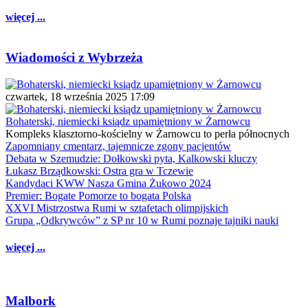
więcej ...
Wiadomości z Wybrzeża
czwartek, 18 września 2025 17:09
Bohaterski, niemiecki ksiądz upamiętniony w Żarnowcu
Kompleks klasztorno-kościelny w Żarnowcu to perła północnych
Zapomniany cmentarz, tajemnicze zgony pacjentów
Debata w Szemudzie: Dołkowski pyta, Kalkowski kluczy
Łukasz Brządkowski: Ostra gra w Tczewie
Kandydaci KWW Nasza Gmina Żukowo 2024
Premier: Bogate Pomorze to bogata Polska
XXVI Mistrzostwa Rumi w sztafetach olimpijskich
Grupa „Odkrywców” z SP nr 10 w Rumi poznaje tajniki nauki
więcej ...
Malbork