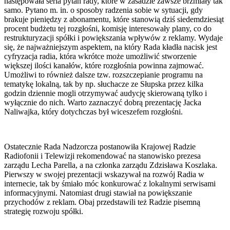
następowała seria pytań rady, które w zasadzie zawsze brzmiały tak
samo. Pytano m. in. o sposoby radzenia sobie w sytuacji, gdy
brakuje pieniędzy z abonamentu, które stanowią dziś siedemdziesiąt
procent budżetu tej rozgłośni, komisję interesowały plany, co do
restrukturyzacji spółki i powiększania wpływów z reklamy. Wydaje
się, że najważniejszym aspektem, na który Rada kładła nacisk jest
cyfryzacja radia, która wkrótce może umożliwić stworzenie
większej ilości kanałów, które rozgłośnia powinna zajmować.
Umożliwi to również dalsze tzw. rozszczepianie programu na
tematykę lokalną, tak by np. słuchacze ze Słupska przez kilka
godzin dziennie mogli otrzymywać audycję skierowaną tylko i
wyłącznie do nich. Warto zaznaczyć dobrą prezentację Jacka
Naliwajka, który dotychczas był wiceszefem rozgłośni.
Ostatecznie Rada Nadzorcza postanowiła Krajowej Radzie
Radiofonii i Telewizji rekomendować na stanowisko prezesa
zarządu Lecha Parella, a na członka zarządu Zdzisława Koszlaka.
Pierwszy w swojej prezentacji wskazywał na rozwój Radia w
internecie, tak by śmiało móc konkurować z lokalnymi serwisami
informacyjnymi. Natomiast drugi stawiał na powiększanie
przychodów z reklam. Obaj przedstawili też Radzie pisemną
strategię rozwoju spółki.