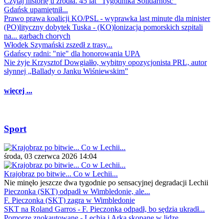
Czytaj historię u źródła. 45 lat "Tygodnika Solidarność"
Gdańsk upamiętnił...
Prawo prawa koalicji KO/PSL - wyprawka last minute dla minister
(PO)lityczny dobytek Tuska - (KO)lonizacja pomorskich szpitali
na... garbach chorych
Włodek Szymański zszedł z trasy...
Gdańscy radni: "nie" dla honorowania UPA
Nie żyje Krzysztof Dowgiałło, wybitny opozycjonista PRL, autor
słynnej „Ballady o Janku Wiśniewskim”
więcej ...
Sport
środa, 03 czerwca 2026 14:04
Krajobraz po bitwie... Co w Lechii...
Nie minęło jeszcze dwa tygodnie po sensacyjnej degradacji Lechii
Pieczonka (SKT) odpadł w Wimbledonie, ale...
F. Pieczonka (SKT) zagra w Wimbledonie
SKT na Roland Garros - F. Pieczonka odpadł, bo sędzia ukradł...
Pomorze znokautowane - Lechia i Arka skopane w lidze