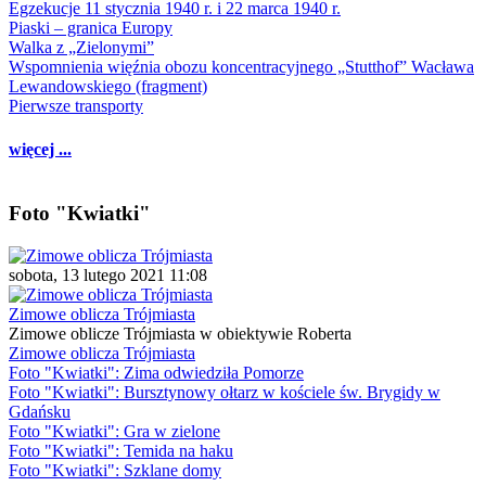
Egzekucje 11 stycznia 1940 r. i 22 marca 1940 r.
Piaski – granica Europy
Walka z „Zielonymi”
Wspomnienia więźnia obozu koncentracyjnego „Stutthof” Wacława
Lewandowskiego (fragment)
Pierwsze transporty
więcej ...
Foto "Kwiatki"
sobota, 13 lutego 2021 11:08
Zimowe oblicza Trójmiasta
Zimowe oblicze Trójmiasta w obiektywie Roberta
Zimowe oblicza Trójmiasta
Foto "Kwiatki": Zima odwiedziła Pomorze
Foto "Kwiatki": Bursztynowy ołtarz w kościele św. Brygidy w
Gdańsku
Foto "Kwiatki": Gra w zielone
Foto "Kwiatki": Temida na haku
Foto "Kwiatki": Szklane domy