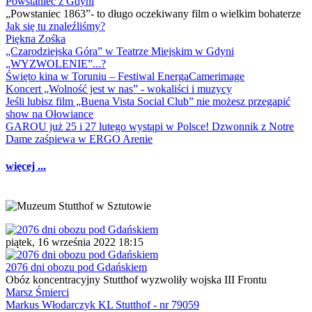
Powstaniec z Gdyni
„Powstaniec 1863”- to długo oczekiwany film o wielkim bohaterze
Jak się tu znaleźliśmy?
Piękna Zośka
„Czarodziejska Góra” w Teatrze Miejskim w Gdyni
„WYZWOLENIE”...?
Święto kina w Toruniu – Festiwal EnergaCamerimage
Koncert „Wolność jest w nas” - wokaliści i muzycy
Jeśli lubisz film „Buena Vista Social Club” nie możesz przegapić
show na Ołowiance
GAROU już 25 i 27 lutego wystąpi w Polsce! Dzwonnik z Notre
Dame zaśpiewa w ERGO Arenie
więcej ...
piątek, 16 września 2022 18:15
2076 dni obozu pod Gdańskiem
Obóz koncentracyjny Stutthof wyzwoliły wojska III Frontu
Marsz Śmierci
Markus Włodarczyk KL Stutthof - nr 79059