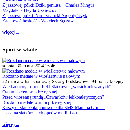
Z jazzowej półki: Dziki geniusz – Charles Mingus
Magdalena Heyda-Usarewicz
Z jazzowej półki: Nonszalancki Argentyńczyk
Zachować boskość - Wojciech Sęczawa
więcej ...
Sport w szkole
sobota, 30 marca 2024 16:46
Rozdano medale w wioślarstwie halowym
22 marca w hali sportowej Szkoły Podstawowej 94 po raz kolejny
Wielkanocny Turniej Piłki Siatkowej ,,szóstek mieszanych”
Ostatni akcent w piłce ręcznej
Przed wiosenną rundą „Czwartków lekkoatletycznych”
Rozdano medale w mini piłce ręcznej
Koszykarskie złota ponownie dla SMS Marcina Gortata
Licealna siatkówka chłopców ma finiszu
więcej ...