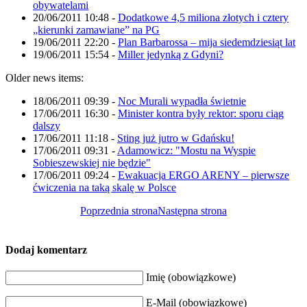
obywatelami
20/06/2011 10:48
-
Dodatkowe 4,5 miliona złotych i cztery
„kierunki zamawiane” na PG
19/06/2011 22:20
-
Plan Barbarossa – mija siedemdziesiąt lat
19/06/2011 15:54
-
Miller jedynką z Gdyni?
Older news items:
18/06/2011 09:39
-
Noc Murali wypadła świetnie
17/06/2011 16:30
-
Minister kontra były rektor: sporu ciąg
dalszy
17/06/2011 11:18
-
Sting już jutro w Gdańsku!
17/06/2011 09:31
-
Adamowicz: "Mostu na Wyspie
Sobieszewskiej nie będzie"
17/06/2011 09:24
-
Ewakuacja ERGO ARENY – pierwsze
ćwiczenia na taką skalę w Polsce
Poprzednia strona
Następna strona
Dodaj komentarz
Imię (obowiązkowe)
E-Mail (obowiązkowe)