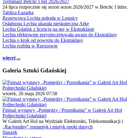
Terminarz Betclic I ligi 2026/2027
24 lipca rozpocznie się sezon sezon 2026/2027 w Betclic I lidze.
Tablica Łazarka
Rezerwowa Lechia poległa w Legnicy
Osłabiona Lechia ukarała nieskuteczną Arkę
Lechia Gdańsk z licencją na grę w Ekstraklasie
Lechia efektownie przypieczętowała awans do Ekstraklasy
Lechia o krok od powrotu do Ekstraklasy
Lechia rozbita w Rzeszowie
więcej ...
Galeria Sztuki Gdańskiej
wtorek, 26 maja 2026 07:58
Finisaż wystawy „Pomiędzy / Przenikania” w Galerii Art Hol
Politechniki Gdańskiej
W Galerii Art Hol na Wydziale Elektroniki, Telekomunikacji i
„Racjonalny” romantyk i mistyk epoki danych
Staszek
Hierofonia w sztuce