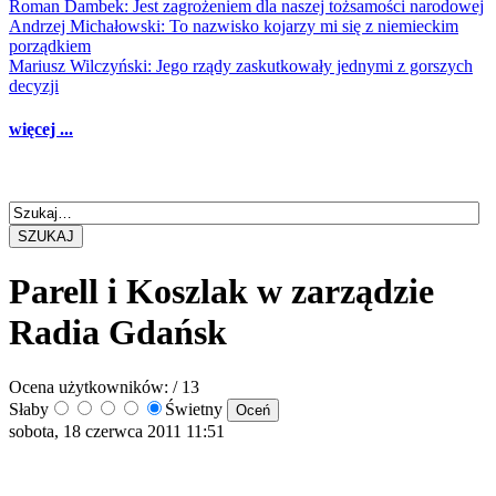
Roman Dambek: Jest zagrożeniem dla naszej tożsamości narodowej
Andrzej Michałowski: To nazwisko kojarzy mi się z niemieckim
porządkiem
Mariusz Wilczyński: Jego rządy zaskutkowały jednymi z gorszych
decyzji
więcej ...
SZUKAJ
Parell i Koszlak w zarządzie
Radia Gdańsk
Ocena użytkowników:
/ 13
Słaby
Świetny
sobota, 18 czerwca 2011 11:51