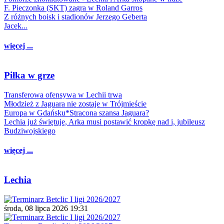
F. Pieczonka (SKT) zagra w Roland Garros
Z różnych boisk i stadionów Jerzego Geberta
Jacek...
więcej ...
Piłka w grze
Transferowa ofensywa w Lechii trwa
Młodzież z Jaguara nie zostaje w Trójmieście
Europa w Gdańsku*Stracona szansa Jaguara?
Lechia już świętuje, Arka musi postawić kropkę nad i, jubileusz
Budziwojskiego
więcej ...
Lechia
środa, 08 lipca 2026 19:31