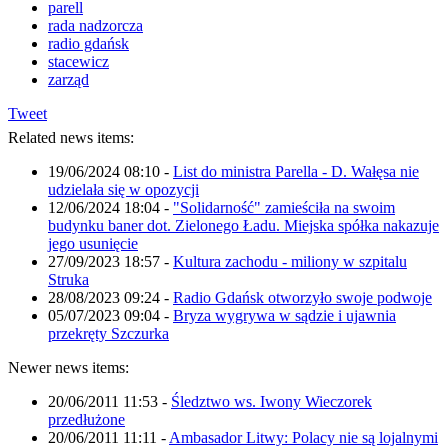
parell
rada nadzorcza
radio gdańsk
stacewicz
zarząd
Tweet
Related news items:
19/06/2024 08:10
-
List do ministra Parella - D. Wałęsa nie
udzielała się w opozycji
12/06/2024 18:04
-
"Solidarność" zamieściła na swoim
budynku baner dot. Zielonego Ładu. Miejska spółka nakazuje
jego usunięcie
27/09/2023 18:57
-
Kultura zachodu - miliony w szpitalu
Struka
28/08/2023 09:24
-
Radio Gdańsk otworzyło swoje podwoje
05/07/2023 09:04
-
Bryza wygrywa w sądzie i ujawnia
przekręty Szczurka
Newer news items:
20/06/2011 11:53
-
Śledztwo ws. Iwony Wieczorek
przedłużone
20/06/2011 11:11
-
Ambasador Litwy: Polacy nie są lojalnymi