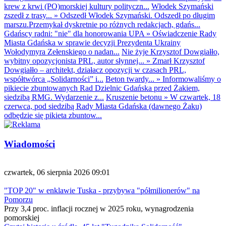
krew z krwi (PO)morskiej kultury polityczn...
Włodek Szymański
zszedł z trasy...
»
Odszedł Włodek Szymański. Odszedł po długim
marszu.Przemykał dyskretnie po różnych redakcjach, gdańs...
Gdańscy radni: "nie" dla honorowania UPA
»
Oświadczenie Rady
Miasta Gdańska w sprawie decyzji Prezydenta Ukrainy
Wołodymyra Zełenskiego o nadan...
Nie żyje Krzysztof Dowgiałło,
wybitny opozycjonista PRL, autor słynnej...
»
Zmarł Krzysztof
Dowgiałło – architekt, działacz opozycji w czasach PRL,
współtwórca „Solidarności” i...
Beton twardy...
»
Informowaliśmy o
pikiecie zbuntowanych Rad Dzielnic Gdańska przed Żakiem,
siedzibą RMG. Wydarzenie z...
Kruszenie betonu
»
W czwartek, 18
czerwca, pod siedzibą Rady Miasta Gdańska (dawnego Żaku)
odbędzie się pikieta zbuntow...
Wiadomości
czwartek, 06 sierpnia 2026 09:01
"TOP 20" w enklawie Tuska - przybywa "półmilionerów" na
Pomorzu
Przy 3,4 proc. inflacji rocznej w 2025 roku, wynagrodzenia
pomorskiej