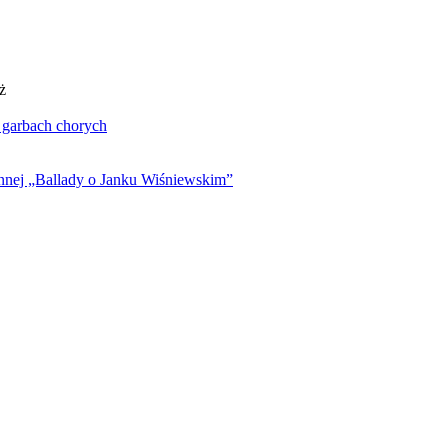
ż
. garbach chorych
ynnej „Ballady o Janku Wiśniewskim”