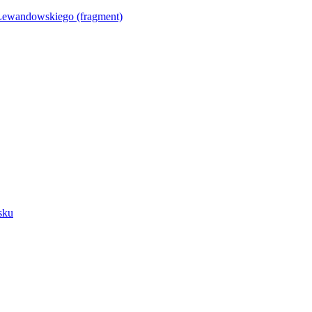
Lewandowskiego (fragment)
sku