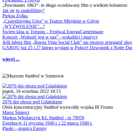
„Powstaniec 1863”- to długo oczekiwany film o wielkim bohaterze
Jak się tu znaleźliśmy?
Piękna Zośka
„Czarodziejska Góra” w Teatrze Miejskim w Gdyni
„WYZWOLENIE”...?
Święto kina w Toruniu – Festiwal EnergaCamerimage
Koncert „Wolność jest w nas” - wokaliści i muzycy
Jeśli lubisz film „Buena Vista Social Club” nie możesz przegapić s
GAROU już 25 i 27 lutego wystąpi w Polsce! Dzwonnik z Notre 
więcej ...
piątek, 16 września 2022 18:15
2076 dni obozu pod Gdańskiem
Obóz koncentracyjny Stutthof wyzwoliły wojska III Frontu
Marsz Śmierci
Markus Włodarczyk KL Stutthof - nr 79059
Egzekucje 11 stycznia 1940 r. i 22 marca 1940 r.
Piaski – granica Europy