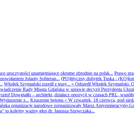
ce uroczystości upamiętniające okrutne zbrodnie na polsk...
Prawo pra
powołaniem Jolanty Sobieran...
(PO)lityczny dobytek Tuska - (KO)loniz
..
Włodek Szymański zszedł z trasy...
»
Odszedł Włodek Szymański. Od
wiadczenie Rady Miasta Gdańska w sprawie decyzji Prezydenta Ukrai
sztof Dowgiałło – architekt, działacz opozycji w czasach PRL, współtw
ydarzenie z...
Kruszenie betonu
»
W czwartek, 18 czerwca, pod sied
ańska organizacje narodowe zorganizowały Marsz Antyemigracyjny.Gda
a" to kolejny ważny głos dr. Janusza Szewczaka...