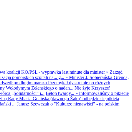
wa koalicji KO/PSL - wyprawka last minute dla minister
»
Zarząd
acja pomorskich szpitali na... g...
»
Minister J. Sobierańska-Grenda,
szedł po długim marszu.Przemykał dyskretnie po różnych
ny Wołodymyra Zełenskiego o nadan...
Nie żyje Krzysztof
órca „Solidarności” i...
Beton twardy...
»
Informowaliśmy o pikiecie
zibą Rady Miasta Gdańska (dawnego Żaku) odbędzie się pikieta
ński ...
Janusz Szewczak o "Kulturze nienawiści" - na polskim