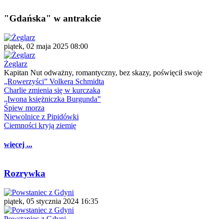
"Gdańska" w antrakcie
piątek, 02 maja 2025 08:00
Żeglarz
Kapitan Nut odważny, romantyczny, bez skazy, poświęcił swoje
„Rowerzyści” Volkera Schmidta
Charlie zmienia się w kurczaka
„Iwona księżniczka Burgunda”
Śpiew morza
Niewolnice z Pipidówki
Ciemności kryją ziemię
więcej ...
Rozrywka
piątek, 05 stycznia 2024 16:35
Powstaniec z Gdyni