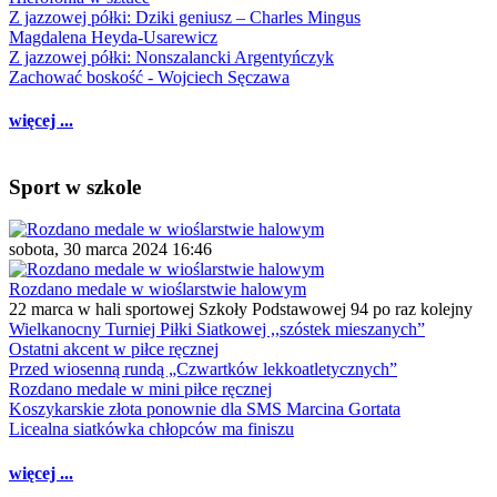
Z jazzowej półki: Dziki geniusz – Charles Mingus
Magdalena Heyda-Usarewicz
Z jazzowej półki: Nonszalancki Argentyńczyk
Zachować boskość - Wojciech Sęczawa
więcej ...
Sport w szkole
sobota, 30 marca 2024 16:46
Rozdano medale w wioślarstwie halowym
22 marca w hali sportowej Szkoły Podstawowej 94 po raz kolejny
Wielkanocny Turniej Piłki Siatkowej ,,szóstek mieszanych”
Ostatni akcent w piłce ręcznej
Przed wiosenną rundą „Czwartków lekkoatletycznych”
Rozdano medale w mini piłce ręcznej
Koszykarskie złota ponownie dla SMS Marcina Gortata
Licealna siatkówka chłopców ma finiszu
więcej ...