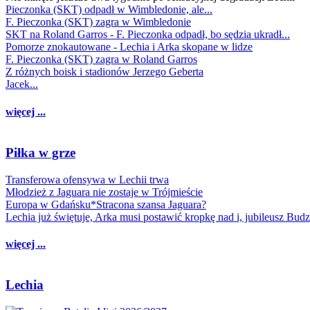
Pieczonka (SKT) odpadł w Wimbledonie, ale...
F. Pieczonka (SKT) zagra w Wimbledonie
SKT na Roland Garros - F. Pieczonka odpadł, bo sędzia ukradł...
Pomorze znokautowane - Lechia i Arka skopane w lidze
F. Pieczonka (SKT) zagra w Roland Garros
Z różnych boisk i stadionów Jerzego Geberta
Jacek...
więcej ...
Piłka w grze
Transferowa ofensywa w Lechii trwa
Młodzież z Jaguara nie zostaje w Trójmieście
Europa w Gdańsku*Stracona szansa Jaguara?
Lechia już świętuje, Arka musi postawić kropkę nad i, jubileusz Bud
więcej ...
Lechia