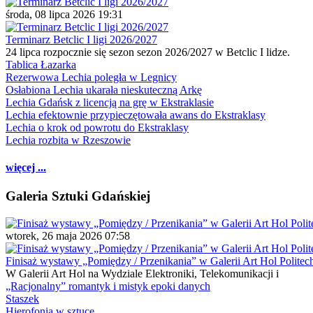
środa, 08 lipca 2026 19:31
Terminarz Betclic I ligi 2026/2027
24 lipca rozpocznie się sezon sezon 2026/2027 w Betclic I lidze.
Tablica Łazarka
Rezerwowa Lechia poległa w Legnicy
Osłabiona Lechia ukarała nieskuteczną Arkę
Lechia Gdańsk z licencją na grę w Ekstraklasie
Lechia efektownie przypieczętowała awans do Ekstraklasy
Lechia o krok od powrotu do Ekstraklasy
Lechia rozbita w Rzeszowie
więcej ...
Galeria Sztuki Gdańskiej
wtorek, 26 maja 2026 07:58
Finisaż wystawy „Pomiędzy / Przenikania” w Galerii Art Hol Politec
W Galerii Art Hol na Wydziale Elektroniki, Telekomunikacji i
„Racjonalny” romantyk i mistyk epoki danych
Staszek
Hierofonia w sztuce