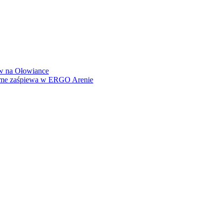
how na Ołowiance
Dame zaśpiewa w ERGO Arenie