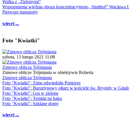
Walka z „Zielonymi”
Wspomnienia więźnia obozu koncentracyjnego „Stutthof” Wacława 
Pierwsze transporty
więcej ...
Foto "Kwiatki"
sobota, 13 lutego 2021 11:08
Zimowe oblicza Trójmiasta
Zimowe oblicze Trójmiasta w obiektywie Roberta
Zimowe oblicza Trójmiasta
Foto "Kwiatki": Zima odwiedziła Pomorze
Foto "Kwiatki": Bursztynowy ołtarz w kościele św. Brygidy w Gdań
Foto "Kwiatki": Gra w zielone
Foto "Kwiatki": Temida na haku
Foto "Kwiatki": Szklane domy
więcej ...