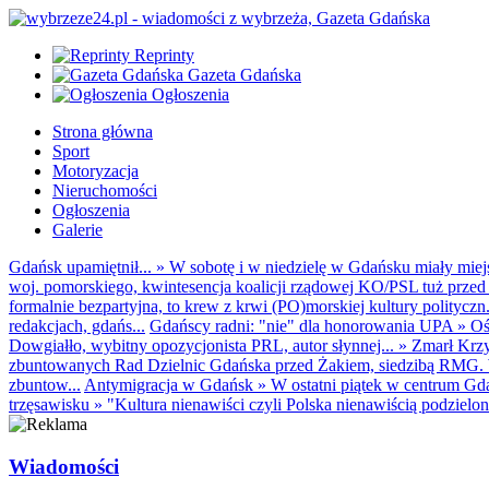
Reprinty
Gazeta Gdańska
Ogłoszenia
Strona główna
Sport
Motoryzacja
Nieruchomości
Ogłoszenia
Galerie
Gdańsk upamiętnił...
»
W sobotę i w niedzielę w Gdańsku miały miejs
woj. pomorskiego, kwintesencja koalicji rządowej KO/PSL tuż przed 
formalnie bezpartyjna, to krew z krwi (PO)morskiej kultury polityczn.
redakcjach, gdańs...
Gdańscy radni: "nie" dla honorowania UPA
»
Oś
Dowgiałło, wybitny opozycjonista PRL, autor słynnej...
»
Zmarł Krzy
zbuntowanych Rad Dzielnic Gdańska przed Żakiem, siedzibą RMG. W
zbuntow...
Antymigracja w Gdańsk
»
W ostatni piątek w centrum Gd
trzęsawisku
»
"Kultura nienawiści czyli Polska nienawiścią podzielon
Wiadomości