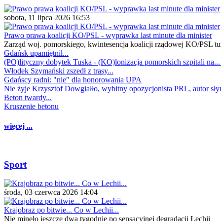
sobota, 11 lipca 2026 16:53
Prawo prawa koalicji KO/PSL - wyprawka last minute dla minister
Zarząd woj. pomorskiego, kwintesencja koalicji rządowej KO/PSL tu
Gdańsk upamiętnił...
(PO)lityczny dobytek Tuska - (KO)lonizacja pomorskich szpitali na..
Włodek Szymański zszedł z trasy...
Gdańscy radni: "nie" dla honorowania UPA
Nie żyje Krzysztof Dowgiałło, wybitny opozycjonista PRL, autor sł
Beton twardy...
Kruszenie betonu
więcej ...
Sport
środa, 03 czerwca 2026 14:04
Krajobraz po bitwie... Co w Lechii...
Nie minęło jeszcze dwa tygodnie po sensacyjnej degradacji Lechii