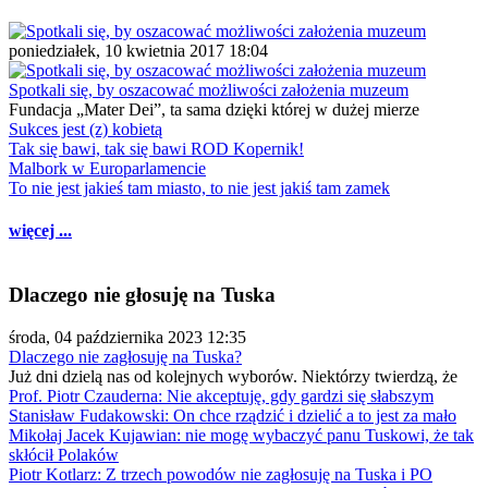
poniedziałek, 10 kwietnia 2017 18:04
Spotkali się, by oszacować możliwości założenia muzeum
Fundacja „Mater Dei”, ta sama dzięki której w dużej mierze
Sukces jest (z) kobietą
Tak się bawi, tak się bawi ROD Kopernik!
Malbork w Europarlamencie
To nie jest jakieś tam miasto, to nie jest jakiś tam zamek
więcej ...
Dlaczego nie głosuję na Tuska
środa, 04 października 2023 12:35
Dlaczego nie zagłosuję na Tuska?
Już dni dzielą nas od kolejnych wyborów. Niektórzy twierdzą, że
Prof. Piotr Czauderna: Nie akceptuję, gdy gardzi się słabszym
Stanisław Fudakowski: On chce rządzić i dzielić a to jest za mało
Mikołaj Jacek Kujawian: nie mogę wybaczyć panu Tuskowi, że tak
skłócił Polaków
Piotr Kotlarz: Z trzech powodów nie zagłosuję na Tuska i PO