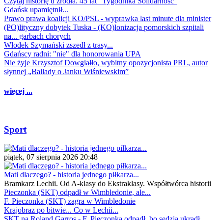
Czytaj historię u źródła. 45 lat "Tygodnika Solidarność"
Gdańsk upamiętnił...
Prawo prawa koalicji KO/PSL - wyprawka last minute dla minister
(PO)lityczny dobytek Tuska - (KO)lonizacja pomorskich szpitali
na... garbach chorych
Włodek Szymański zszedł z trasy...
Gdańscy radni: "nie" dla honorowania UPA
Nie żyje Krzysztof Dowgiałło, wybitny opozycjonista PRL, autor
słynnej „Ballady o Janku Wiśniewskim”
więcej ...
Sport
piątek, 07 sierpnia 2026 20:48
Mati dlaczego? - historia jednego piłkarza...
Bramkarz Lechii. Od A-klasy do Ekstraklasy. Współtwórca historii
Pieczonka (SKT) odpadł w Wimbledonie, ale...
F. Pieczonka (SKT) zagra w Wimbledonie
Krajobraz po bitwie... Co w Lechii...
SKT na Roland Garros - F. Pieczonka odpadł, bo sędzia ukradł...