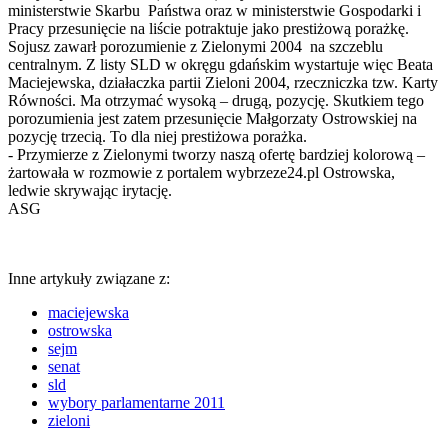
ministerstwie Skarbu Państwa oraz w ministerstwie Gospodarki i
Pracy przesunięcie na liście potraktuje jako prestiżową porażkę.
Sojusz zawarł porozumienie z Zielonymi 2004 na szczeblu
centralnym. Z listy SLD w okręgu gdańskim wystartuje więc Beata
Maciejewska, działaczka partii Zieloni 2004, rzeczniczka tzw. Karty
Równości. Ma otrzymać wysoką – drugą, pozycję. Skutkiem tego
porozumienia jest zatem przesunięcie Małgorzaty Ostrowskiej na
pozycję trzecią. To dla niej prestiżowa porażka.
- Przymierze z Zielonymi tworzy naszą ofertę bardziej kolorową –
żartowała w rozmowie z portalem wybrzeze24.pl Ostrowska,
ledwie skrywając irytację.
ASG
Inne artykuły związane z:
maciejewska
ostrowska
sejm
senat
sld
wybory parlamentarne 2011
zieloni