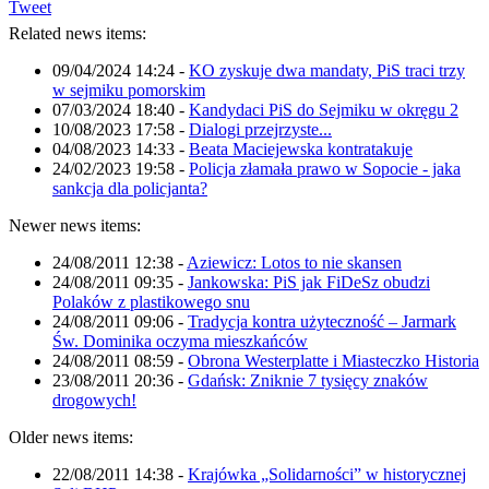
Tweet
Related news items:
09/04/2024 14:24
-
KO zyskuje dwa mandaty, PiS traci trzy
w sejmiku pomorskim
07/03/2024 18:40
-
Kandydaci PiS do Sejmiku w okręgu 2
10/08/2023 17:58
-
Dialogi przejrzyste...
04/08/2023 14:33
-
Beata Maciejewska kontratakuje
24/02/2023 19:58
-
Policja złamała prawo w Sopocie - jaka
sankcja dla policjanta?
Newer news items:
24/08/2011 12:38
-
Aziewicz: Lotos to nie skansen
24/08/2011 09:35
-
Jankowska: PiS jak FiDeSz obudzi
Polaków z plastikowego snu
24/08/2011 09:06
-
Tradycja kontra użyteczność – Jarmark
Św. Dominika oczyma mieszkańców
24/08/2011 08:59
-
Obrona Westerplatte i Miasteczko Historia
23/08/2011 20:36
-
Gdańsk: Zniknie 7 tysięcy znaków
drogowych!
Older news items:
22/08/2011 14:38
-
Krajówka „Solidarności” w historycznej