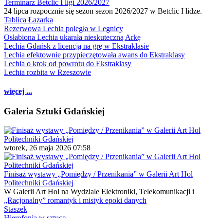
Terminarz Betclic I ligi 2026/2027
24 lipca rozpocznie się sezon sezon 2026/2027 w Betclic I lidze.
Tablica Łazarka
Rezerwowa Lechia poległa w Legnicy
Osłabiona Lechia ukarała nieskuteczną Arkę
Lechia Gdańsk z licencją na grę w Ekstraklasie
Lechia efektownie przypieczętowała awans do Ekstraklasy
Lechia o krok od powrotu do Ekstraklasy
Lechia rozbita w Rzeszowie
więcej ...
Galeria Sztuki Gdańskiej
wtorek, 26 maja 2026 07:58
Finisaż wystawy „Pomiędzy / Przenikania” w Galerii Art Hol
Politechniki Gdańskiej
W Galerii Art Hol na Wydziale Elektroniki, Telekomunikacji i
„Racjonalny” romantyk i mistyk epoki danych
Staszek
Hierofonia w sztuce