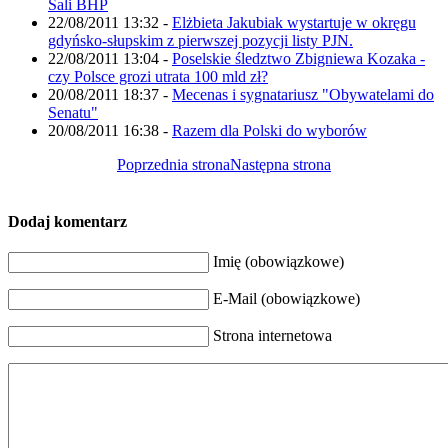
Sali BHP
22/08/2011 13:32
-
Elżbieta Jakubiak wystartuje w okręgu
gdyńsko-słupskim z pierwszej pozycji listy PJN.
22/08/2011 13:04
-
Poselskie śledztwo Zbigniewa Kozaka -
czy Polsce grozi utrata 100 mld zł?
20/08/2011 18:37
-
Mecenas i sygnatariusz "Obywatelami do
Senatu"
20/08/2011 16:38
-
Razem dla Polski do wyborów
Poprzednia strona
Następna strona
Dodaj komentarz
Imię (obowiązkowe)
E-Mail (obowiązkowe)
Strona internetowa