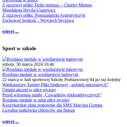
Z jazzowej półki: Dziki geniusz – Charles Mingus
Magdalena Heyda-Usarewicz
Z jazzowej półki: Nonszalancki Argentyńczyk
Zachować boskość - Wojciech Sęczawa
więcej ...
Sport w szkole
sobota, 30 marca 2024 16:46
Rozdano medale w wioślarstwie halowym
22 marca w hali sportowej Szkoły Podstawowej 94 po raz kolejny
Wielkanocny Turniej Piłki Siatkowej ,,szóstek mieszanych”
Ostatni akcent w piłce ręcznej
Przed wiosenną rundą „Czwartków lekkoatletycznych”
Rozdano medale w mini piłce ręcznej
Koszykarskie złota ponownie dla SMS Marcina Gortata
Licealna siatkówka chłopców ma finiszu
więcej ...