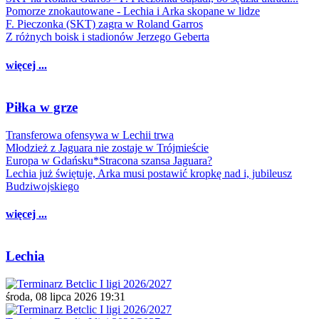
Pomorze znokautowane - Lechia i Arka skopane w lidze
F. Pieczonka (SKT) zagra w Roland Garros
Z różnych boisk i stadionów Jerzego Geberta
więcej ...
Piłka w grze
Transferowa ofensywa w Lechii trwa
Młodzież z Jaguara nie zostaje w Trójmieście
Europa w Gdańsku*Stracona szansa Jaguara?
Lechia już świętuje, Arka musi postawić kropkę nad i, jubileusz
Budziwojskiego
więcej ...
Lechia
środa, 08 lipca 2026 19:31