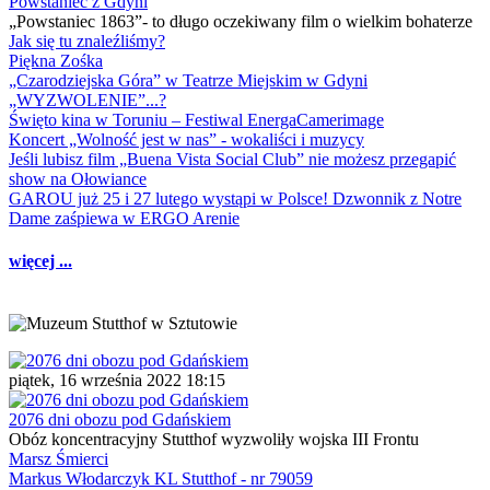
Powstaniec z Gdyni
„Powstaniec 1863”- to długo oczekiwany film o wielkim bohaterze
Jak się tu znaleźliśmy?
Piękna Zośka
„Czarodziejska Góra” w Teatrze Miejskim w Gdyni
„WYZWOLENIE”...?
Święto kina w Toruniu – Festiwal EnergaCamerimage
Koncert „Wolność jest w nas” - wokaliści i muzycy
Jeśli lubisz film „Buena Vista Social Club” nie możesz przegapić
show na Ołowiance
GAROU już 25 i 27 lutego wystąpi w Polsce! Dzwonnik z Notre
Dame zaśpiewa w ERGO Arenie
więcej ...
piątek, 16 września 2022 18:15
2076 dni obozu pod Gdańskiem
Obóz koncentracyjny Stutthof wyzwoliły wojska III Frontu
Marsz Śmierci
Markus Włodarczyk KL Stutthof - nr 79059