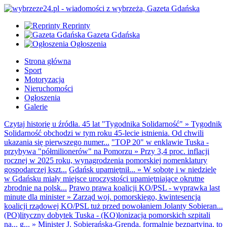
Reprinty
Gazeta Gdańska
Ogłoszenia
Strona główna
Sport
Motoryzacja
Nieruchomości
Ogłoszenia
Galerie
Czytaj historię u źródła. 45 lat "Tygodnika Solidarność"
»
Tygodnik
Solidarność obchodzi w tym roku 45-lecie istnienia. Od chwili
ukazania się pierwszego numer...
"TOP 20" w enklawie Tuska -
przybywa "półmilionerów" na Pomorzu
»
Przy 3,4 proc. inflacji
rocznej w 2025 roku, wynagrodzenia pomorskiej nomenklatury
gospodarczej kszt...
Gdańsk upamiętnił...
»
W sobotę i w niedzielę
w Gdańsku miały miejsce uroczystości upamiętniające okrutne
zbrodnie na polsk...
Prawo prawa koalicji KO/PSL - wyprawka last
minute dla minister
»
Zarząd woj. pomorskiego, kwintesencja
koalicji rządowej KO/PSL tuż przed powołaniem Jolanty Sobieran...
(PO)lityczny dobytek Tuska - (KO)lonizacja pomorskich szpitali
na... g...
»
Minister J. Sobierańska-Grenda, formalnie bezpartyjna, to