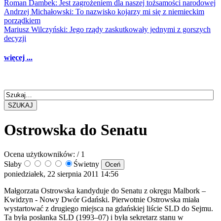
Roman Dambek: Jest zagrożeniem dla naszej tożsamości narodowej
Andrzej Michałowski: To nazwisko kojarzy mi się z niemieckim
porządkiem
Mariusz Wilczyński: Jego rządy zaskutkowały jednymi z gorszych
decyzji
więcej ...
SZUKAJ
Ostrowska do Senatu
Ocena użytkowników:
/ 1
Słaby
Świetny
poniedziałek, 22 sierpnia 2011 14:56
Małgorzata Ostrowska kandyduje do Senatu z okręgu Malbork –
Kwidzyn - Nowy Dwór Gdański. Pierwotnie Ostrowska miała
wystartować z drugiego miejsca na gdańskiej liście SLD do Sejmu.
Ta była posłanka SLD (1993–07) i była sekretarz stanu w