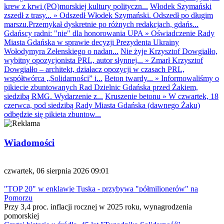
krew z krwi (PO)morskiej kultury polityczn...
Włodek Szymański
zszedł z trasy...
»
Odszedł Włodek Szymański. Odszedł po długim
marszu.Przemykał dyskretnie po różnych redakcjach, gdańs...
Gdańscy radni: "nie" dla honorowania UPA
»
Oświadczenie Rady
Miasta Gdańska w sprawie decyzji Prezydenta Ukrainy
Wołodymyra Zełenskiego o nadan...
Nie żyje Krzysztof Dowgiałło,
wybitny opozycjonista PRL, autor słynnej...
»
Zmarł Krzysztof
Dowgiałło – architekt, działacz opozycji w czasach PRL,
współtwórca „Solidarności” i...
Beton twardy...
»
Informowaliśmy o
pikiecie zbuntowanych Rad Dzielnic Gdańska przed Żakiem,
siedzibą RMG. Wydarzenie z...
Kruszenie betonu
»
W czwartek, 18
czerwca, pod siedzibą Rady Miasta Gdańska (dawnego Żaku)
odbędzie się pikieta zbuntow...
Wiadomości
czwartek, 06 sierpnia 2026 09:01
"TOP 20" w enklawie Tuska - przybywa "półmilionerów" na
Pomorzu
Przy 3,4 proc. inflacji rocznej w 2025 roku, wynagrodzenia
pomorskiej