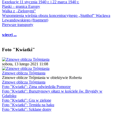
Egzekucje 11 stycznia 1940 r. i 22 marca 1940 r.
Piaski – granica Europy
Walka z „Zielonymi”
Wspomnienia więźnia obozu koncentracyjnego „Stutthof” Wacława
Lewandowskiego (fragment)
Pierwsze transporty
więcej ...
Foto "Kwiatki"
sobota, 13 lutego 2021 11:08
Zimowe oblicza Trójmiasta
Zimowe oblicze Trójmiasta w obiektywie Roberta
Zimowe oblicza Trójmiasta
Foto "Kwiatki": Zima odwiedziła Pomorze
Foto "Kwiatki": Bursztynowy ołtarz w kościele św. Brygidy w
Gdańsku
Foto "Kwiatki": Gra w zielone
Foto "Kwiatki": Temida na haku
Foto "Kwiatki": Szklane domy