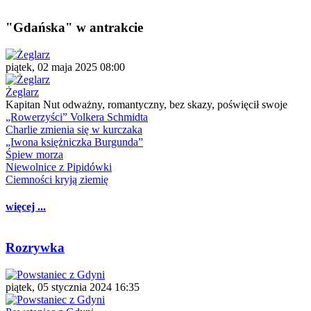
"Gdańska" w antrakcie
piątek, 02 maja 2025 08:00
Żeglarz
Kapitan Nut odważny, romantyczny, bez skazy, poświęcił swoje
„Rowerzyści” Volkera Schmidta
Charlie zmienia się w kurczaka
„Iwona księżniczka Burgunda”
Śpiew morza
Niewolnice z Pipidówki
Ciemności kryją ziemię
więcej ...
Rozrywka
piątek, 05 stycznia 2024 16:35