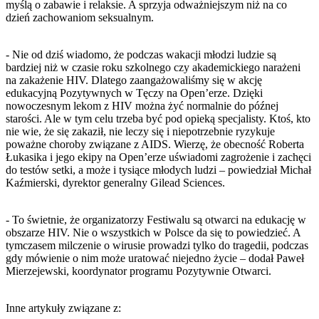
myślą o zabawie i relaksie. A sprzyja odważniejszym niż na co
dzień zachowaniom seksualnym.
- Nie od dziś wiadomo, że podczas wakacji młodzi ludzie są
bardziej niż w czasie roku szkolnego czy akademickiego narażeni
na zakażenie HIV. Dlatego zaangażowaliśmy się w akcję
edukacyjną Pozytywnych w Tęczy na Open’erze. Dzięki
nowoczesnym lekom z HIV można żyć normalnie do późnej
starości. Ale w tym celu trzeba być pod opieką specjalisty. Ktoś, kto
nie wie, że się zakaził, nie leczy się i niepotrzebnie ryzykuje
poważne choroby związane z AIDS. Wierzę, że obecność Roberta
Łukasika i jego ekipy na Open’erze uświadomi zagrożenie i zachęci
do testów setki, a może i tysiące młodych ludzi – powiedział Michał
Kaźmierski, dyrektor generalny Gilead Sciences.
- To świetnie, że organizatorzy Festiwalu są otwarci na edukację w
obszarze HIV. Nie o wszystkich w Polsce da się to powiedzieć. A
tymczasem milczenie o wirusie prowadzi tylko do tragedii, podczas
gdy mówienie o nim może uratować niejedno życie – dodał Paweł
Mierzejewski, koordynator programu Pozytywnie Otwarci.
Inne artykuły związane z: