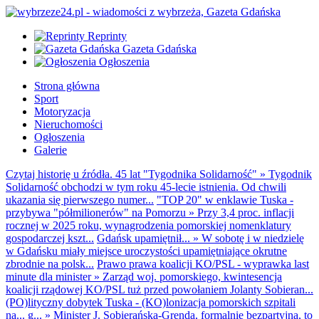
Reprinty
Gazeta Gdańska
Ogłoszenia
Strona główna
Sport
Motoryzacja
Nieruchomości
Ogłoszenia
Galerie
Czytaj historię u źródła. 45 lat "Tygodnika Solidarność"
»
Tygodnik
Solidarność obchodzi w tym roku 45-lecie istnienia. Od chwili
ukazania się pierwszego numer...
"TOP 20" w enklawie Tuska -
przybywa "półmilionerów" na Pomorzu
»
Przy 3,4 proc. inflacji
rocznej w 2025 roku, wynagrodzenia pomorskiej nomenklatury
gospodarczej kszt...
Gdańsk upamiętnił...
»
W sobotę i w niedzielę
w Gdańsku miały miejsce uroczystości upamiętniające okrutne
zbrodnie na polsk...
Prawo prawa koalicji KO/PSL - wyprawka last
minute dla minister
»
Zarząd woj. pomorskiego, kwintesencja
koalicji rządowej KO/PSL tuż przed powołaniem Jolanty Sobieran...
(PO)lityczny dobytek Tuska - (KO)lonizacja pomorskich szpitali
na... g...
»
Minister J. Sobierańska-Grenda, formalnie bezpartyjna, to