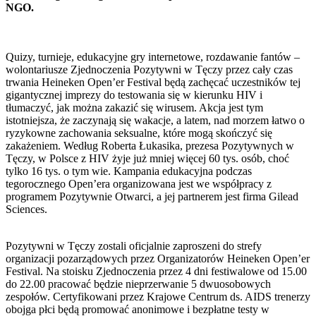
NGO.
Quizy, turnieje, edukacyjne gry internetowe, rozdawanie fantów –
wolontariusze Zjednoczenia Pozytywni w Tęczy przez cały czas
trwania Heineken Open’er Festival będą zachęcać uczestników tej
gigantycznej imprezy do testowania się w kierunku HIV i
tłumaczyć, jak można zakazić się wirusem. Akcja jest tym
istotniejsza, że zaczynają się wakacje, a latem, nad morzem łatwo o
ryzykowne zachowania seksualne, które mogą skończyć się
zakażeniem. Według Roberta Łukasika, prezesa Pozytywnych w
Tęczy, w Polsce z HIV żyje już mniej więcej 60 tys. osób, choć
tylko 16 tys. o tym wie. Kampania edukacyjna podczas
tegorocznego Open’era organizowana jest we współpracy z
programem Pozytywnie Otwarci, a jej partnerem jest firma Gilead
Sciences.
Pozytywni w Tęczy zostali oficjalnie zaproszeni do strefy
organizacji pozarządowych przez Organizatorów Heineken Open’er
Festival. Na stoisku Zjednoczenia przez 4 dni festiwalowe od 15.00
do 22.00 pracować będzie nieprzerwanie 5 dwuosobowych
zespołów. Certyfikowani przez Krajowe Centrum ds. AIDS trenerzy
obojga płci będą promować anonimowe i bezpłatne testy w