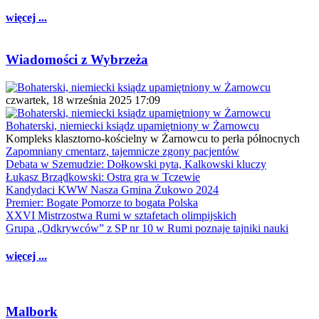
więcej ...
Wiadomości z Wybrzeża
czwartek, 18 września 2025 17:09
Bohaterski, niemiecki ksiądz upamiętniony w Żarnowcu
Kompleks klasztorno-kościelny w Żarnowcu to perła północnych
Zapomniany cmentarz, tajemnicze zgony pacjentów
Debata w Szemudzie: Dołkowski pyta, Kalkowski kluczy
Łukasz Brządkowski: Ostra gra w Tczewie
Kandydaci KWW Nasza Gmina Żukowo 2024
Premier: Bogate Pomorze to bogata Polska
XXVI Mistrzostwa Rumi w sztafetach olimpijskich
Grupa „Odkrywców” z SP nr 10 w Rumi poznaje tajniki nauki
więcej ...
Malbork