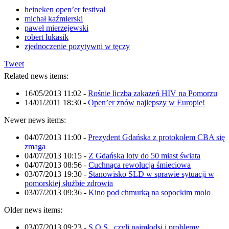
heineken open’er festival
michał kaźmierski
paweł mierzejewski
robert łukasik
zjednoczenie pozytywni w tęczy
Tweet
Related news items:
16/05/2013 11:02
-
Rośnie liczba zakażeń HIV na Pomorzu
14/01/2011 18:30
-
Open’er znów najlepszy w Europie!
Newer news items:
04/07/2013 11:00
-
Prezydent Gdańska z protokołem CBA się
zmaga
04/07/2013 10:15
-
Z Gdańska loty do 50 miast świata
04/07/2013 08:56
-
Cuchnąca rewolucja śmieciowa
03/07/2013 19:30
-
Stanowisko SLD w sprawie sytuacji w
pomorskiej służbie zdrowia
03/07/2013 09:36
-
Kino pod chmurką na sopockim molo
Older news items:
03/07/2013 09:23
-
S.O.S., czyli najmłodsi i problemy