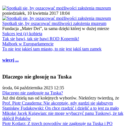
poniedziałek, 10 kwietnia 2017 18:04
Spotkali się, by oszacować możliwości założenia muzeum
Fundacja „Mater Dei”, ta sama dzięki której w dużej mierze
Sukces jest (z) kobietą
Tak się bawi, tak się bawi ROD Kopernik!
Malbork w Europarlamencie
To nie jest jakieś tam miasto, to nie jest jakiś tam zamek
więcej ...
Dlaczego nie głosuję na Tuska
środa, 04 października 2023 12:35
Dlaczego nie zagłosuję na Tuska?
Już dni dzielą nas od kolejnych wyborów. Niektórzy twierdzą, że
Prof. Piotr Czauderna: Nie akceptuję, gdy gardzi się słabszym
Stanisław Fudakowski: On chce rządzić i dzielić a to jest za mało
Mikołaj Jacek Kujawian: nie mogę wybaczyć panu Tuskowi, że tak
skłócił Polaków
Piotr Kotlarz: Z trzech powodów nie zagłosuję na Tuska i PO