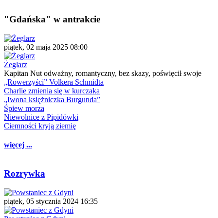
"Gdańska" w antrakcie
piątek, 02 maja 2025 08:00
Żeglarz
Kapitan Nut odważny, romantyczny, bez skazy, poświęcił swoje
„Rowerzyści” Volkera Schmidta
Charlie zmienia się w kurczaka
„Iwona księżniczka Burgunda”
Śpiew morza
Niewolnice z Pipidówki
Ciemności kryją ziemię
więcej ...
Rozrywka
piątek, 05 stycznia 2024 16:35