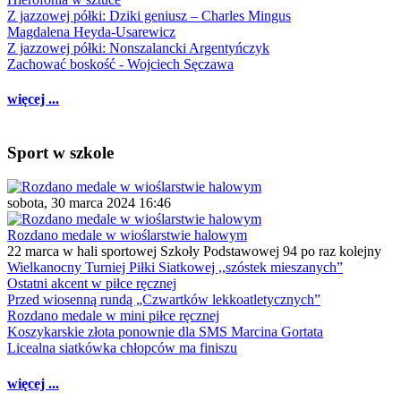
Z jazzowej półki: Dziki geniusz – Charles Mingus
Magdalena Heyda-Usarewicz
Z jazzowej półki: Nonszalancki Argentyńczyk
Zachować boskość - Wojciech Sęczawa
więcej ...
Sport w szkole
sobota, 30 marca 2024 16:46
Rozdano medale w wioślarstwie halowym
22 marca w hali sportowej Szkoły Podstawowej 94 po raz kolejny
Wielkanocny Turniej Piłki Siatkowej ,,szóstek mieszanych”
Ostatni akcent w piłce ręcznej
Przed wiosenną rundą „Czwartków lekkoatletycznych”
Rozdano medale w mini piłce ręcznej
Koszykarskie złota ponownie dla SMS Marcina Gortata
Licealna siatkówka chłopców ma finiszu
więcej ...