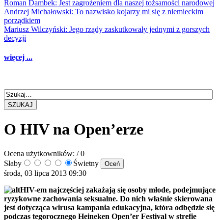
Roman Dambek: Jest zagrożeniem dla naszej tożsamości narodowej
Andrzej Michałowski: To nazwisko kojarzy mi się z niemieckim
porządkiem
Mariusz Wilczyński: Jego rządy zaskutkowały jednymi z gorszych
decyzji
więcej ...
SZUKAJ
O HIV na Open’erze
Ocena użytkowników:
/ 0
Słaby
Świetny
środa, 03 lipca 2013 09:30
HIV-em najczęściej zakażają się osoby młode, podejmujące
ryzykowne zachowania seksualne. Do nich właśnie skierowana
jest dotycząca wirusa kampania edukacyjna, która odbędzie się
podczas tegorocznego Heineken Open’er Festival w strefie