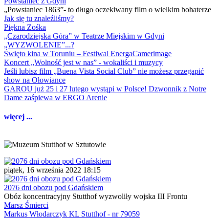
Powstaniec z Gdyni
„Powstaniec 1863”- to długo oczekiwany film o wielkim bohaterze
Jak się tu znaleźliśmy?
Piękna Zośka
„Czarodziejska Góra” w Teatrze Miejskim w Gdyni
„WYZWOLENIE”...?
Święto kina w Toruniu – Festiwal EnergaCamerimage
Koncert „Wolność jest w nas” - wokaliści i muzycy
Jeśli lubisz film „Buena Vista Social Club” nie możesz przegapić
show na Ołowiance
GAROU już 25 i 27 lutego wystąpi w Polsce! Dzwonnik z Notre
Dame zaśpiewa w ERGO Arenie
więcej ...
piątek, 16 września 2022 18:15
2076 dni obozu pod Gdańskiem
Obóz koncentracyjny Stutthof wyzwoliły wojska III Frontu
Marsz Śmierci
Markus Włodarczyk KL Stutthof - nr 79059