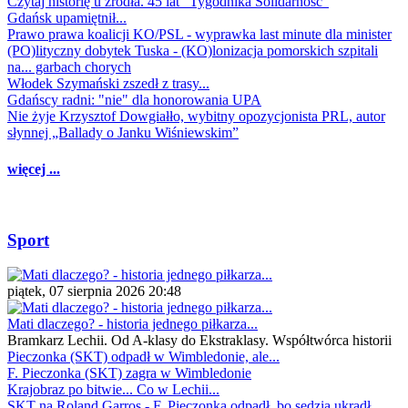
Czytaj historię u źródła. 45 lat "Tygodnika Solidarność"
Gdańsk upamiętnił...
Prawo prawa koalicji KO/PSL - wyprawka last minute dla minister
(PO)lityczny dobytek Tuska - (KO)lonizacja pomorskich szpitali
na... garbach chorych
Włodek Szymański zszedł z trasy...
Gdańscy radni: "nie" dla honorowania UPA
Nie żyje Krzysztof Dowgiałło, wybitny opozycjonista PRL, autor
słynnej „Ballady o Janku Wiśniewskim”
więcej ...
Sport
piątek, 07 sierpnia 2026 20:48
Mati dlaczego? - historia jednego piłkarza...
Bramkarz Lechii. Od A-klasy do Ekstraklasy. Współtwórca historii
Pieczonka (SKT) odpadł w Wimbledonie, ale...
F. Pieczonka (SKT) zagra w Wimbledonie
Krajobraz po bitwie... Co w Lechii...
SKT na Roland Garros - F. Pieczonka odpadł, bo sędzia ukradł...