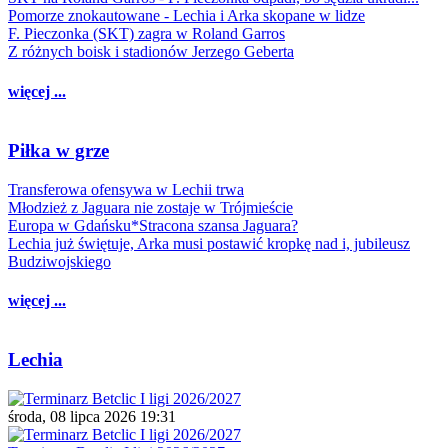
Pomorze znokautowane - Lechia i Arka skopane w lidze
F. Pieczonka (SKT) zagra w Roland Garros
Z różnych boisk i stadionów Jerzego Geberta
więcej ...
Piłka w grze
Transferowa ofensywa w Lechii trwa
Młodzież z Jaguara nie zostaje w Trójmieście
Europa w Gdańsku*Stracona szansa Jaguara?
Lechia już świętuje, Arka musi postawić kropkę nad i, jubileusz
Budziwojskiego
więcej ...
Lechia
środa, 08 lipca 2026 19:31