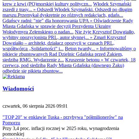
krew z krwi (PO)morskiej kultury polityczn...
Włodek Szymański
zszedł z trasy...
»
Odszedł Włodek Szymański. Odszedł po długim
marszu.Przemykał dyskretnie po różnych redakcjach, gdańs...
Gdańscy radni: "nie" dla honorowania UPA
»
Oświadczenie Rady
Miasta Gdańska w sprawie decyzji Prezydenta Ukrainy
Wołodymyra Zełenskiego o nadan...
Nie żyje Krzysztof Dowgiałło,
wybitny opozycjonista PRL, autor słynnej...
»
Zmarł Krzysztof
Dowgiałło – architekt, działacz opozycji w czasach PRL,
współtwórca „Solidarności” i...
Beton twardy...
»
Informowaliśmy o
pikiecie zbuntowanych Rad Dzielnic Gdańska przed Żakiem,
siedzibą RMG. Wydarzenie z...
Kruszenie betonu
»
W czwartek, 18
czerwca, pod siedzibą Rady Miasta Gdańska (dawnego Żaku)
odbędzie się pikieta zbuntow...
Wiadomości
czwartek, 06 sierpnia 2026 09:01
"TOP 20" w enklawie Tuska - przybywa "półmilionerów" na
Pomorzu
Przy 3,4 proc. inflacji rocznej w 2025 roku, wynagrodzenia
pomorskiej