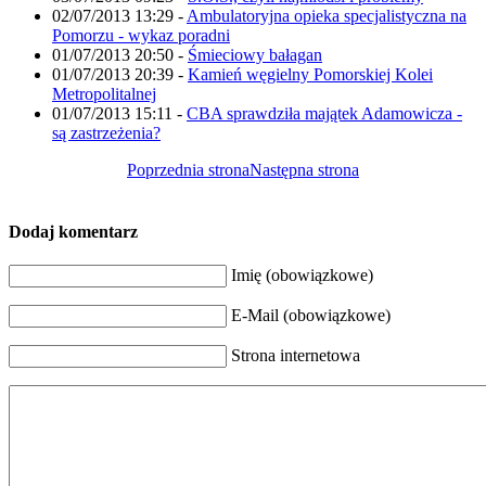
02/07/2013 13:29
-
Ambulatoryjna opieka specjalistyczna na
Pomorzu - wykaz poradni
01/07/2013 20:50
-
Śmieciowy bałagan
01/07/2013 20:39
-
Kamień węgielny Pomorskiej Kolei
Metropolitalnej
01/07/2013 15:11
-
CBA sprawdziła majątek Adamowicza -
są zastrzeżenia?
Poprzednia strona
Następna strona
Dodaj komentarz
Imię (obowiązkowe)
E-Mail (obowiązkowe)
Strona internetowa