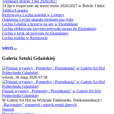
Terminarz Betclic I ligi 2026/2027
24 lipca rozpocznie się sezon sezon 2026/2027 w Betclic I lidze.
Tablica Łazarka
Rezerwowa Lechia poległa w Legnicy
Osłabiona Lechia ukarała nieskuteczną Arkę
Lechia Gdańsk z licencją na grę w Ekstraklasie
Lechia efektownie przypieczętowała awans do Ekstraklasy
Lechia o krok od powrotu do Ekstraklasy
Lechia rozbita w Rzeszowie
więcej ...
Galeria Sztuki Gdańskiej
wtorek, 26 maja 2026 07:58
Finisaż wystawy „Pomiędzy / Przenikania” w Galerii Art Hol
Politechniki Gdańskiej
W Galerii Art Hol na Wydziale Elektroniki, Telekomunikacji i
„Racjonalny” romantyk i mistyk epoki danych
Staszek
Hierofonia w sztuce