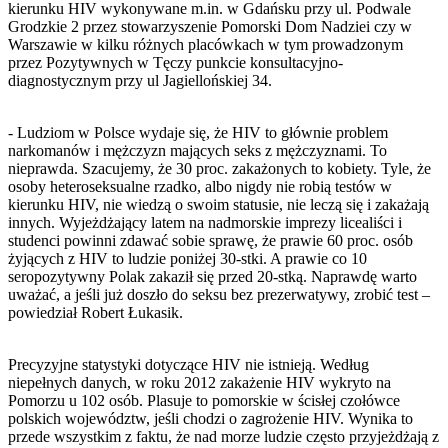
kierunku HIV wykonywane m.in. w Gdańsku przy ul. Podwale
Grodzkie 2 przez stowarzyszenie Pomorski Dom Nadziei czy w
Warszawie w kilku różnych placówkach w tym prowadzonym
przez Pozytywnych w Tęczy punkcie konsultacyjno-
diagnostycznym przy ul Jagiellońskiej 34.
- Ludziom w Polsce wydaje się, że HIV to głównie problem
narkomanów i mężczyzn mających seks z mężczyznami. To
nieprawda. Szacujemy, że 30 proc. zakażonych to kobiety. Tyle, że
osoby heteroseksualne rzadko, albo nigdy nie robią testów w
kierunku HIV, nie wiedzą o swoim statusie, nie leczą się i zakażają
innych. Wyjeżdżający latem na nadmorskie imprezy licealiści i
studenci powinni zdawać sobie sprawę, że prawie 60 proc. osób
żyjących z HIV to ludzie poniżej 30-stki. A prawie co 10
seropozytywny Polak zakaził się przed 20-stką. Naprawdę warto
uważać, a jeśli już doszło do seksu bez prezerwatywy, zrobić test –
powiedział Robert Łukasik.
Precyzyjne statystyki dotyczące HIV nie istnieją. Według
niepełnych danych, w roku 2012 zakażenie HIV wykryto na
Pomorzu u 102 osób. Plasuje to pomorskie w ścisłej czołówce
polskich województw, jeśli chodzi o zagrożenie HIV. Wynika to
przede wszystkim z faktu, że nad morze ludzie często przyjeżdżają z