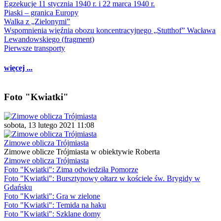
Egzekucje 11 stycznia 1940 r. i 22 marca 1940 r.
Piaski – granica Europy
Walka z „Zielonymi”
Wspomnienia więźnia obozu koncentracyjnego „Stutthof” Wacława
Lewandowskiego (fragment)
Pierwsze transporty
więcej ...
Foto "Kwiatki"
sobota, 13 lutego 2021 11:08
Zimowe oblicza Trójmiasta
Zimowe oblicze Trójmiasta w obiektywie Roberta
Zimowe oblicza Trójmiasta
Foto "Kwiatki": Zima odwiedziła Pomorze
Foto "Kwiatki": Bursztynowy ołtarz w kościele św. Brygidy w
Gdańsku
Foto "Kwiatki": Gra w zielone
Foto "Kwiatki": Temida na haku
Foto "Kwiatki": Szklane domy