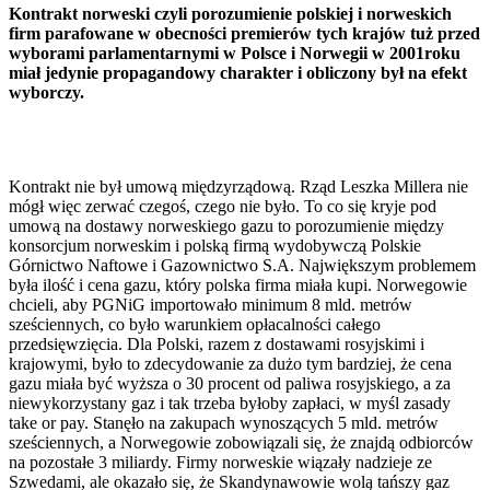
Kontrakt norweski czyli porozumienie polskiej i norweskich
firm parafowane w obecności premierów tych krajów tuż przed
wyborami parlamentarnymi w Polsce i Norwegii w 2001roku
miał jedynie propagandowy charakter i obliczony był na efekt
wyborczy.
Kontrakt nie był umową międzyrządową. Rząd Leszka Millera nie
mógł więc zerwać czegoś, czego nie było. To co się kryje pod
umową na dostawy norweskiego gazu to porozumienie między
konsorcjum norweskim i polską firmą wydobywczą Polskie
Górnictwo Naftowe i Gazownictwo S.A. Największym problemem
była ilość i cena gazu, który polska firma miała kupi. Norwegowie
chcieli, aby PGNiG importowało minimum 8 mld. metrów
sześciennych, co było warunkiem opłacalności całego
przedsięwzięcia. Dla Polski, razem z dostawami rosyjskimi i
krajowymi, było to zdecydowanie za dużo tym bardziej, że cena
gazu miała być wyższa o 30 procent od paliwa rosyjskiego, a za
niewykorzystany gaz i tak trzeba byłoby zapłaci, w myśl zasady
take or pay. Stanęło na zakupach wynoszących 5 mld. metrów
sześciennych, a Norwegowie zobowiązali się, że znajdą odbiorców
na pozostałe 3 miliardy. Firmy norweskie wiązały nadzieje ze
Szwedami, ale okazało się, że Skandynawowie wolą tańszy gaz