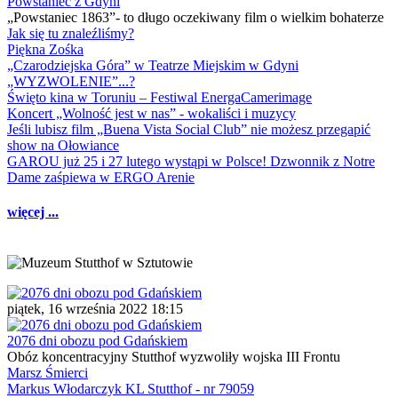
Powstaniec z Gdyni
„Powstaniec 1863”- to długo oczekiwany film o wielkim bohaterze
Jak się tu znaleźliśmy?
Piękna Zośka
„Czarodziejska Góra” w Teatrze Miejskim w Gdyni
„WYZWOLENIE”...?
Święto kina w Toruniu – Festiwal EnergaCamerimage
Koncert „Wolność jest w nas” - wokaliści i muzycy
Jeśli lubisz film „Buena Vista Social Club” nie możesz przegapić
show na Ołowiance
GAROU już 25 i 27 lutego wystąpi w Polsce! Dzwonnik z Notre
Dame zaśpiewa w ERGO Arenie
więcej ...
piątek, 16 września 2022 18:15
2076 dni obozu pod Gdańskiem
Obóz koncentracyjny Stutthof wyzwoliły wojska III Frontu
Marsz Śmierci
Markus Włodarczyk KL Stutthof - nr 79059