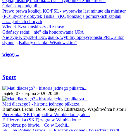
Czytaj historię u źródła. 45 lat "Tygodnika Solidarność"
Gdańsk upamiętnił...
Prawo prawa koalicji KO/PSL - wyprawka last minute dla minister
(PO)lityczny dobytek Tuska - (KO)lonizacja pomorskich szpitali
na... garbach chorych
Włodek Szymański zszedł z trasy...
Gdańscy radni: "nie" dla honorowania UPA
Nie żyje Krzysztof Dowgiałło, wybitny opozycjonista PRL, autor
słynnej „Ballady o Janku Wiśniewskim”
więcej ...
Sport
piątek, 07 sierpnia 2026 20:48
Mati dlaczego? - historia jednego piłkarza...
Bramkarz Lechii. Od A-klasy do Ekstraklasy. Współtwórca historii
Pieczonka (SKT) odpadł w Wimbledonie, ale...
F. Pieczonka (SKT) zagra w Wimbledonie
Krajobraz po bitwie... Co w Lechii...
SKT na Roland Garros - F. Pieczonka odpadł, bo sędzia ukradł...