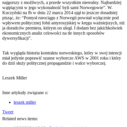
najgorszy z możliwych, a przede wszystkim nierealny. Najbardziej
wątpiącymi w jego wykonalność byli sami Norwegowie”. W.
Kuczyński na fb w dniu 22 marca 2014 ujął to jeszcze dosadniej
pisząc, że: “Pomysł rurociągu z Norwegii powstał wyłącznie pod
wpływem politycznej fobii antyrosyjskiej w kręgu ważniejszych, niż
ja doradców premiera, którym on uległ. I dodam bez jakichkolwiek
ekonomicznych analiz celowości na tle innych sposobów
dywersyfikacji”.
Tak wygląda historia kontraktu norweskiego, który w swej intencji
miał jedynie poprawić szanse wyborcze AWS w 2001 roku i który
do dziś służy politycznej propagandzie i walce wyborczej.
Leszek Miller
Inne artykuły związane z:
leszek miller
Tweet
Related news items: