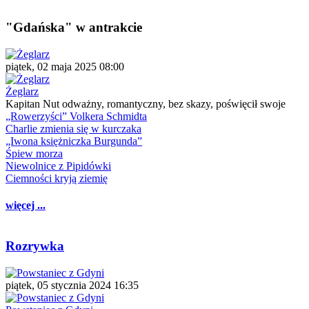
"Gdańska" w antrakcie
piątek, 02 maja 2025 08:00
Żeglarz
Kapitan Nut odważny, romantyczny, bez skazy, poświęcił swoje
„Rowerzyści” Volkera Schmidta
Charlie zmienia się w kurczaka
„Iwona księżniczka Burgunda”
Śpiew morza
Niewolnice z Pipidówki
Ciemności kryją ziemię
więcej ...
Rozrywka
piątek, 05 stycznia 2024 16:35