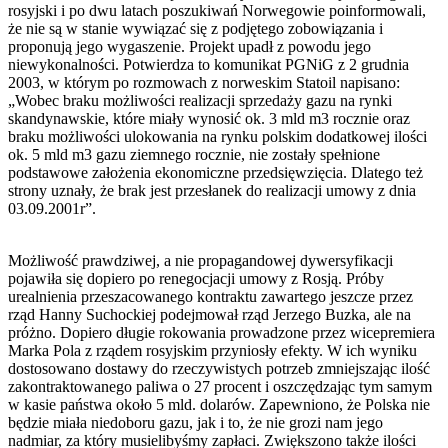
rosyjski i po dwu latach poszukiwań Norwegowie poinformowali,
że nie są w stanie wywiązać się z podjętego zobowiązania i
proponują jego wygaszenie. Projekt upadł z powodu jego
niewykonalności. Potwierdza to komunikat PGNiG z 2 grudnia
2003, w którym po rozmowach z norweskim Statoil napisano:
„Wobec braku możliwości realizacji sprzedaży gazu na rynki
skandynawskie, które miały wynosić ok. 3 mld m3 rocznie oraz
braku możliwości ulokowania na rynku polskim dodatkowej ilości
ok. 5 mld m3 gazu ziemnego rocznie, nie zostały spełnione
podstawowe założenia ekonomiczne przedsięwzięcia. Dlatego też
strony uznały, że brak jest przesłanek do realizacji umowy z dnia
03.09.2001r”.
Możliwość prawdziwej, a nie propagandowej dywersyfikacji
pojawiła się dopiero po renegocjacji umowy z Rosją. Próby
urealnienia przeszacowanego kontraktu zawartego jeszcze przez
rząd Hanny Suchockiej podejmował rząd Jerzego Buzka, ale na
próżno. Dopiero długie rokowania prowadzone przez wicepremiera
Marka Pola z rządem rosyjskim przyniosły efekty. W ich wyniku
dostosowano dostawy do rzeczywistych potrzeb zmniejszając ilość
zakontraktowanego paliwa o 27 procent i oszczędzając tym samym
w kasie państwa około 5 mld. dolarów. Zapewniono, że Polska nie
będzie miała niedoboru gazu, jak i to, że nie grozi nam jego
nadmiar, za który musielibyśmy zapłaci. Zwiększono także ilości