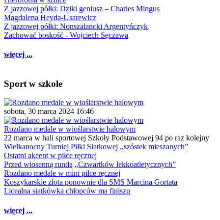
Z jazzowej półki: Dziki geniusz – Charles Mingus
Magdalena Heyda-Usarewicz
Z jazzowej półki: Nonszalancki Argentyńczyk
Zachować boskość - Wojciech Sęczawa
więcej ...
Sport w szkole
sobota, 30 marca 2024 16:46
Rozdano medale w wioślarstwie halowym
22 marca w hali sportowej Szkoły Podstawowej 94 po raz kolejny
Wielkanocny Turniej Piłki Siatkowej ,,szóstek mieszanych”
Ostatni akcent w piłce ręcznej
Przed wiosenną rundą „Czwartków lekkoatletycznych”
Rozdano medale w mini piłce ręcznej
Koszykarskie złota ponownie dla SMS Marcina Gortata
Licealna siatkówka chłopców ma finiszu
więcej ...