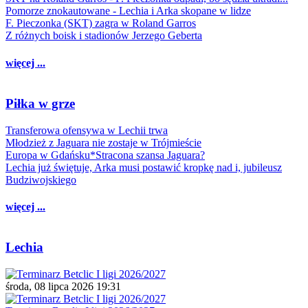
Pomorze znokautowane - Lechia i Arka skopane w lidze
F. Pieczonka (SKT) zagra w Roland Garros
Z różnych boisk i stadionów Jerzego Geberta
więcej ...
Piłka w grze
Transferowa ofensywa w Lechii trwa
Młodzież z Jaguara nie zostaje w Trójmieście
Europa w Gdańsku*Stracona szansa Jaguara?
Lechia już świętuje, Arka musi postawić kropkę nad i, jubileusz
Budziwojskiego
więcej ...
Lechia
środa, 08 lipca 2026 19:31