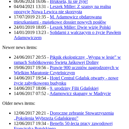
06/06/2024 16:06
-
Bruksela, tu się żyje!
04/04/2021 13:31
-
Leszek Miller: Z szansy na realną
opozycję Nowa Lewica nie skorzysta
17/07/2019 21:35
-
M. Adamowicz obdarowana
mieszkaniami - majątkowe dossier nowych posłów
24/01/2019 18:05
-
Leszek Miller: Dwie wizje Polski
14/01/2019 13:23
-
Solidarni z walczącym o życie Pawłem
Adamowiczem
Newer news items:
24/06/2017 20:55
-
Piknik ekologiczny „Wyspa w lesie” w
ramach Sobótkowego Święta Jaśkowej Doliny
19/06/2017 19:56
-
Prawie 900 uczniów nagrodzonych w
Wielkim Maratonie Czytelniczym
14/06/2017 19:54
-
Hotel Central Gdańsk otwarty - nowe
życie zabytkowego budynku
14/06/2017 18:06
-
9. urodziny Filii Gdańskiej
14/06/2017 07:52
-
Adamowicz skąpany w Madrycie
Older news items:
12/06/2017 20:21
-
Doroczne zebranie Stowarzyszenia
„Pokolenia Wybrzeża Gdańskiego”
12/06/2017 19:34
-
Benefis 50-lecia pracy zawodowej
Franciszka Potulskiego