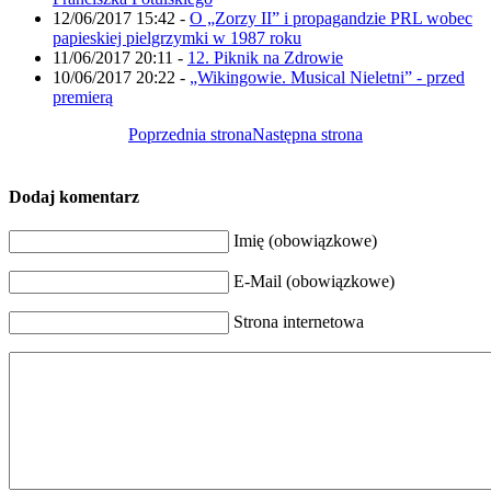
12/06/2017 15:42
-
O „Zorzy II” i propagandzie PRL wobec
papieskiej pielgrzymki w 1987 roku
11/06/2017 20:11
-
12. Piknik na Zdrowie
10/06/2017 20:22
-
„Wikingowie. Musical Nieletni” - przed
premierą
Poprzednia strona
Następna strona
Dodaj komentarz
Imię (obowiązkowe)
E-Mail (obowiązkowe)
Strona internetowa