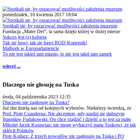
poniedziałek, 10 kwietnia 2017 18:04
Spotkali się, by oszacować możliwości założenia muzeum
Fundacja „Mater Dei”, ta sama dzięki której w dużej mierze
Sukces jest (z) kobietą
Tak się bawi, tak się bawi ROD Kopernik!
Malbork w Europarlamencie
To nie jest jakieś tam miasto, to nie jest jakiś tam zamek
więcej ...
Dlaczego nie głosuję na Tuska
środa, 04 października 2023 12:35
Dlaczego nie zagłosuję na Tuska?
Już dni dzielą nas od kolejnych wyborów. Niektórzy twierdzą, że
Prof. Piotr Czauderna: Nie akceptuję, gdy gardzi się słabszym
Stanisław Fudakowski: On chce rządzić i dzielić a to jest za mało
Mikołaj Jacek Kujawian: nie mogę wybaczyć panu Tuskowi, że tak
skłócił Polaków
Piotr Kotlarz: Z trzech powodów nie zagłosuję na Tuska i PO