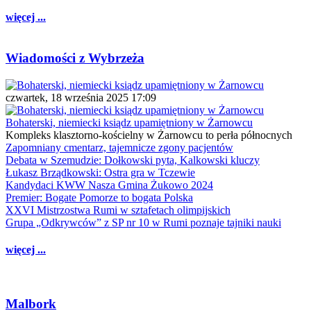
więcej ...
Wiadomości z Wybrzeża
czwartek, 18 września 2025 17:09
Bohaterski, niemiecki ksiądz upamiętniony w Żarnowcu
Kompleks klasztorno-kościelny w Żarnowcu to perła północnych
Zapomniany cmentarz, tajemnicze zgony pacjentów
Debata w Szemudzie: Dołkowski pyta, Kalkowski kluczy
Łukasz Brządkowski: Ostra gra w Tczewie
Kandydaci KWW Nasza Gmina Żukowo 2024
Premier: Bogate Pomorze to bogata Polska
XXVI Mistrzostwa Rumi w sztafetach olimpijskich
Grupa „Odkrywców” z SP nr 10 w Rumi poznaje tajniki nauki
więcej ...
Malbork