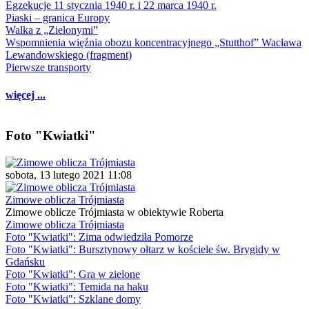
Egzekucje 11 stycznia 1940 r. i 22 marca 1940 r.
Piaski – granica Europy
Walka z „Zielonymi”
Wspomnienia więźnia obozu koncentracyjnego „Stutthof” Wacława
Lewandowskiego (fragment)
Pierwsze transporty
więcej ...
Foto "Kwiatki"
sobota, 13 lutego 2021 11:08
Zimowe oblicza Trójmiasta
Zimowe oblicze Trójmiasta w obiektywie Roberta
Zimowe oblicza Trójmiasta
Foto "Kwiatki": Zima odwiedziła Pomorze
Foto "Kwiatki": Bursztynowy ołtarz w kościele św. Brygidy w
Gdańsku
Foto "Kwiatki": Gra w zielone
Foto "Kwiatki": Temida na haku
Foto "Kwiatki": Szklane domy