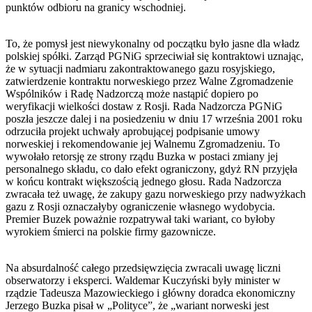
punktów odbioru na granicy wschodniej.
To, że pomysł jest niewykonalny od początku było jasne dla władz
polskiej spółki. Zarząd PGNiG sprzeciwiał się kontraktowi uznając,
że w sytuacji nadmiaru zakontraktowanego gazu rosyjskiego,
zatwierdzenie kontraktu norweskiego przez Walne Zgromadzenie
Wspólników i Radę Nadzorczą może nastąpić dopiero po
weryfikacji wielkości dostaw z Rosji. Rada Nadzorcza PGNiG
poszła jeszcze dalej i na posiedzeniu w dniu 17 września 2001 roku
odrzuciła projekt uchwały aprobującej podpisanie umowy
norweskiej i rekomendowanie jej Walnemu Zgromadzeniu. To
wywołało retorsję ze strony rządu Buzka w postaci zmiany jej
personalnego składu, co dało efekt ograniczony, gdyż RN przyjęła
w końcu kontrakt większością jednego głosu. Rada Nadzorcza
zwracała też uwagę, że zakupy gazu norweskiego przy nadwyżkach
gazu z Rosji oznaczałyby ograniczenie własnego wydobycia.
Premier Buzek poważnie rozpatrywał taki wariant, co byłoby
wyrokiem śmierci na polskie firmy gazownicze.
Na absurdalność całego przedsięwzięcia zwracali uwagę liczni
obserwatorzy i eksperci. Waldemar Kuczyński były minister w
rządzie Tadeusza Mazowieckiego i główny doradca ekonomiczny
Jerzego Buzka pisał w „Polityce”, że „wariant norweski jest