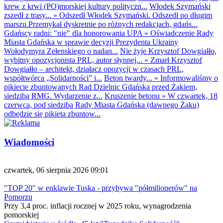
krew z krwi (PO)morskiej kultury polityczn...
Włodek Szymański
zszedł z trasy...
»
Odszedł Włodek Szymański. Odszedł po długim
marszu.Przemykał dyskretnie po różnych redakcjach, gdańs...
Gdańscy radni: "nie" dla honorowania UPA
»
Oświadczenie Rady
Miasta Gdańska w sprawie decyzji Prezydenta Ukrainy
Wołodymyra Zełenskiego o nadan...
Nie żyje Krzysztof Dowgiałło,
wybitny opozycjonista PRL, autor słynnej...
»
Zmarł Krzysztof
Dowgiałło – architekt, działacz opozycji w czasach PRL,
współtwórca „Solidarności” i...
Beton twardy...
»
Informowaliśmy o
pikiecie zbuntowanych Rad Dzielnic Gdańska przed Żakiem,
siedzibą RMG. Wydarzenie z...
Kruszenie betonu
»
W czwartek, 18
czerwca, pod siedzibą Rady Miasta Gdańska (dawnego Żaku)
odbędzie się pikieta zbuntow...
Wiadomości
czwartek, 06 sierpnia 2026 09:01
"TOP 20" w enklawie Tuska - przybywa "półmilionerów" na
Pomorzu
Przy 3,4 proc. inflacji rocznej w 2025 roku, wynagrodzenia
pomorskiej