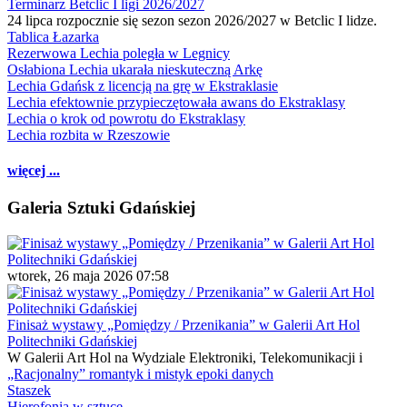
Terminarz Betclic I ligi 2026/2027
24 lipca rozpocznie się sezon sezon 2026/2027 w Betclic I lidze.
Tablica Łazarka
Rezerwowa Lechia poległa w Legnicy
Osłabiona Lechia ukarała nieskuteczną Arkę
Lechia Gdańsk z licencją na grę w Ekstraklasie
Lechia efektownie przypieczętowała awans do Ekstraklasy
Lechia o krok od powrotu do Ekstraklasy
Lechia rozbita w Rzeszowie
więcej ...
Galeria Sztuki Gdańskiej
wtorek, 26 maja 2026 07:58
Finisaż wystawy „Pomiędzy / Przenikania” w Galerii Art Hol
Politechniki Gdańskiej
W Galerii Art Hol na Wydziale Elektroniki, Telekomunikacji i
„Racjonalny” romantyk i mistyk epoki danych
Staszek
Hierofonia w sztuce