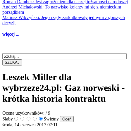
Roman Dambek: Jest zagrożeniem dla naszej tożsamości narodowej
Andrzej Michałowski: To nazwisko kojarzy mi się z niemieckim
porządkiem
Mariusz Wilczyński: Jego rządy zaskutkowały jednymi z gorszych
decyzji
więcej ...
SZUKAJ
Leszek Miller dla
wybrzeze24.pl: Gaz norweski -
krótka historia kontraktu
Ocena użytkowników:
/ 9
Słaby
Świetny
środa, 14 czerwca 2017 07:11