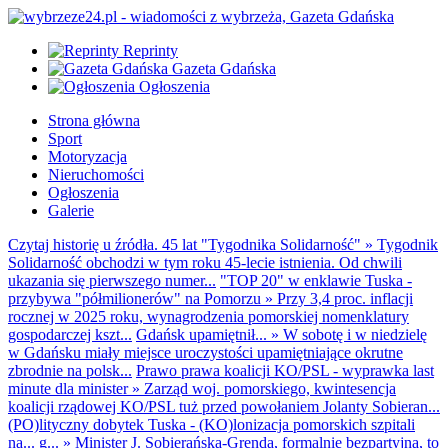
Reprinty
Gazeta Gdańska
Ogłoszenia
Strona główna
Sport
Motoryzacja
Nieruchomości
Ogłoszenia
Galerie
Czytaj historię u źródła. 45 lat "Tygodnika Solidarność"
»
Tygodnik
Solidarność obchodzi w tym roku 45-lecie istnienia. Od chwili
ukazania się pierwszego numer...
"TOP 20" w enklawie Tuska -
przybywa "półmilionerów" na Pomorzu
»
Przy 3,4 proc. inflacji
rocznej w 2025 roku, wynagrodzenia pomorskiej nomenklatury
gospodarczej kszt...
Gdańsk upamiętnił...
»
W sobotę i w niedzielę
w Gdańsku miały miejsce uroczystości upamiętniające okrutne
zbrodnie na polsk...
Prawo prawa koalicji KO/PSL - wyprawka last
minute dla minister
»
Zarząd woj. pomorskiego, kwintesencja
koalicji rządowej KO/PSL tuż przed powołaniem Jolanty Sobieran...
(PO)lityczny dobytek Tuska - (KO)lonizacja pomorskich szpitali
na... g...
»
Minister J. Sobierańska-Grenda, formalnie bezpartyjna, to