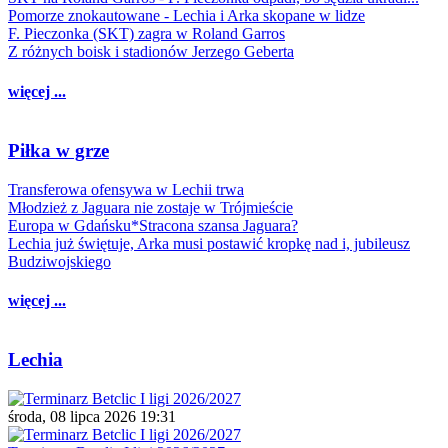
Pomorze znokautowane - Lechia i Arka skopane w lidze
F. Pieczonka (SKT) zagra w Roland Garros
Z różnych boisk i stadionów Jerzego Geberta
więcej ...
Piłka w grze
Transferowa ofensywa w Lechii trwa
Młodzież z Jaguara nie zostaje w Trójmieście
Europa w Gdańsku*Stracona szansa Jaguara?
Lechia już świętuje, Arka musi postawić kropkę nad i, jubileusz
Budziwojskiego
więcej ...
Lechia
środa, 08 lipca 2026 19:31