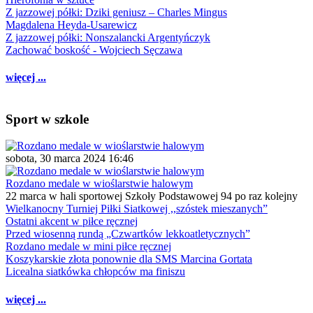
Z jazzowej półki: Dziki geniusz – Charles Mingus
Magdalena Heyda-Usarewicz
Z jazzowej półki: Nonszalancki Argentyńczyk
Zachować boskość - Wojciech Sęczawa
więcej ...
Sport w szkole
sobota, 30 marca 2024 16:46
Rozdano medale w wioślarstwie halowym
22 marca w hali sportowej Szkoły Podstawowej 94 po raz kolejny
Wielkanocny Turniej Piłki Siatkowej ,,szóstek mieszanych”
Ostatni akcent w piłce ręcznej
Przed wiosenną rundą „Czwartków lekkoatletycznych”
Rozdano medale w mini piłce ręcznej
Koszykarskie złota ponownie dla SMS Marcina Gortata
Licealna siatkówka chłopców ma finiszu
więcej ...