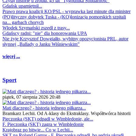
Czytaj historię u źródła. 45 lat "Tygodnika Solidarność"
Gdańsk upamiętnił...
Prawo prawa koalicji KO/PSL - wyprawka last minute dla minister
(PO)lityczny dobytek Tuska - (KO)lonizacja pomorskich szpitali
na... garbach chorych
Włodek Szymański zszedł z trasy...
Gdańscy radni: "nie" dla honorowania UPA
Nie żyje Krzysztof Dowgiałło, wybitny opozycjonista PRL, autor
słynnej „Ballady o Janku Wiśniewskim”
więcej ...
Sport
piątek, 07 sierpnia 2026 20:48
Mati dlaczego? - historia jednego piłkarza...
Bramkarz Lechii. Od A-klasy do Ekstraklasy. Współtwórca historii
Pieczonka (SKT) odpadł w Wimbledonie, ale...
F. Pieczonka (SKT) zagra w Wimbledonie
Krajobraz po bitwie... Co w Lechii...
SKT na Roland Garros - F. Pieczonka odpadł, bo sędzia ukradł...