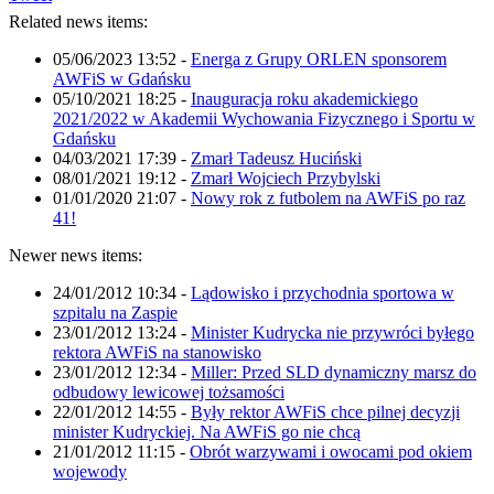
Related news items:
05/06/2023 13:52
-
Energa z Grupy ORLEN sponsorem
AWFiS w Gdańsku
05/10/2021 18:25
-
Inauguracja roku akademickiego
2021/2022 w Akademii Wychowania Fizycznego i Sportu w
Gdańsku
04/03/2021 17:39
-
Zmarł Tadeusz Huciński
08/01/2021 19:12
-
Zmarł Wojciech Przybylski
01/01/2020 21:07
-
Nowy rok z futbolem na AWFiS po raz
41!
Newer news items:
24/01/2012 10:34
-
Lądowisko i przychodnia sportowa w
szpitalu na Zaspie
23/01/2012 13:24
-
Minister Kudrycka nie przywróci byłego
rektora AWFiS na stanowisko
23/01/2012 12:34
-
Miller: Przed SLD dynamiczny marsz do
odbudowy lewicowej tożsamości
22/01/2012 14:55
-
Były rektor AWFiS chce pilnej decyzji
minister Kudryckiej. Na AWFiS go nie chcą
21/01/2012 11:15
-
Obrót warzywami i owocami pod okiem
wojewody