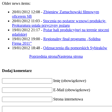
Older news items:
20/01/2012 12:08
-
Zbigniew Zamachowski filmowym
oficerem SB
20/01/2012 11:03
-
Stocznia po pożarze wznowi produkcję.
Prokuratura ustala przyczyny pożaru
19/01/2012 21:17
-
Pożar hali produkcyjnej na terenie stoczni
gdańskiej
19/01/2012 19:00
-
Regionalny finał programu „Solidna
Firma 2011”
19/01/2012 18:48
-
Odznaczenia dla pomorskich Sybiraków
Poprzednia strona
Następna strona
Dodaj komentarz
Imię (obowiązkowe)
E-Mail (obowiązkowe)
Strona internetowa