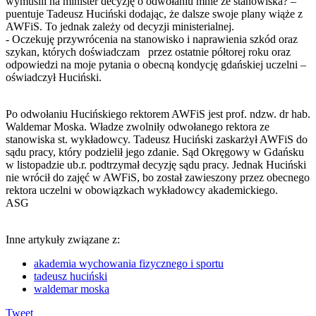
wymusili na minister decyzję o odwołaniu mnie ze stanowiska? –
puentuje Tadeusz Huciński dodając, że dalsze swoje plany wiąże z
AWFiS. To jednak zależy od decyzji ministerialnej.
- Oczekuję przywrócenia na stanowisko i naprawienia szkód oraz
szykan, których doświadczam przez ostatnie półtorej roku oraz
odpowiedzi na moje pytania o obecną kondycję gdańskiej uczelni –
oświadczył Huciński.
Po odwołaniu Hucińskiego rektorem AWFiS jest prof. ndzw. dr hab.
Waldemar Moska. Władze zwolniły odwołanego rektora ze
stanowiska st. wykładowcy. Tadeusz Huciński zaskarżył AWFiS do
sądu pracy, który podzielił jego zdanie. Sąd Okręgowy w Gdańsku
w listopadzie ub.r. podtrzymał decyzję sądu pracy. Jednak Huciński
nie wrócił do zajęć w AWFiS, bo został zawieszony przez obecnego
rektora uczelni w obowiązkach wykładowcy akademickiego.
ASG
Inne artykuły związane z:
akademia wychowania fizycznego i sportu
tadeusz huciński
waldemar moska
Tweet