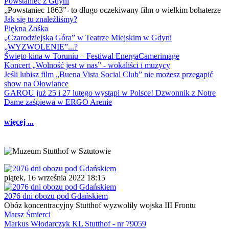
Powstaniec z Gdyni
„Powstaniec 1863”- to długo oczekiwany film o wielkim bohaterze
Jak się tu znaleźliśmy?
Piękna Zośka
„Czarodziejska Góra” w Teatrze Miejskim w Gdyni
„WYZWOLENIE”...?
Święto kina w Toruniu – Festiwal EnergaCamerimage
Koncert „Wolność jest w nas” - wokaliści i muzycy
Jeśli lubisz film „Buena Vista Social Club” nie możesz przegapić
show na Ołowiance
GAROU już 25 i 27 lutego wystąpi w Polsce! Dzwonnik z Notre
Dame zaśpiewa w ERGO Arenie
więcej ...
piątek, 16 września 2022 18:15
2076 dni obozu pod Gdańskiem
Obóz koncentracyjny Stutthof wyzwoliły wojska III Frontu
Marsz Śmierci
Markus Włodarczyk KL Stutthof - nr 79059