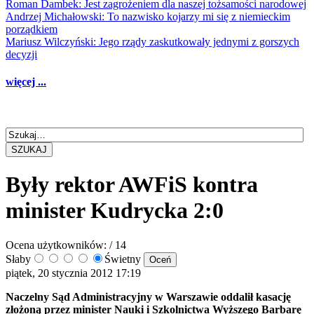
Roman Dambek: Jest zagrożeniem dla naszej tożsamości narodowej
Andrzej Michałowski: To nazwisko kojarzy mi się z niemieckim
porządkiem
Mariusz Wilczyński: Jego rządy zaskutkowały jednymi z gorszych
decyzji
więcej ...
SZUKAJ
Były rektor AWFiS kontra
minister Kudrycka 2:0
Ocena użytkowników:
/ 14
Słaby
Świetny
piątek, 20 stycznia 2012 17:19
Naczelny Sąd Administracyjny w Warszawie oddalił kasację
złożoną przez minister Nauki i Szkolnictwa Wyższego Barbarę