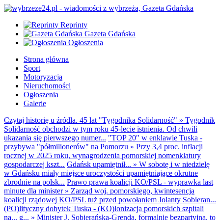
Reprinty
Gazeta Gdańska
Ogłoszenia
Strona główna
Sport
Motoryzacja
Nieruchomości
Ogłoszenia
Galerie
Czytaj historię u źródła. 45 lat "Tygodnika Solidarność"
»
Tygodnik
Solidarność obchodzi w tym roku 45-lecie istnienia. Od chwili
ukazania się pierwszego numer...
"TOP 20" w enklawie Tuska -
przybywa "półmilionerów" na Pomorzu
»
Przy 3,4 proc. inflacji
rocznej w 2025 roku, wynagrodzenia pomorskiej nomenklatury
gospodarczej kszt...
Gdańsk upamiętnił...
»
W sobotę i w niedzielę
w Gdańsku miały miejsce uroczystości upamiętniające okrutne
zbrodnie na polsk...
Prawo prawa koalicji KO/PSL - wyprawka last
minute dla minister
»
Zarząd woj. pomorskiego, kwintesencja
koalicji rządowej KO/PSL tuż przed powołaniem Jolanty Sobieran...
(PO)lityczny dobytek Tuska - (KO)lonizacja pomorskich szpitali
na... g...
»
Minister J. Sobierańska-Grenda, formalnie bezpartyjna, to