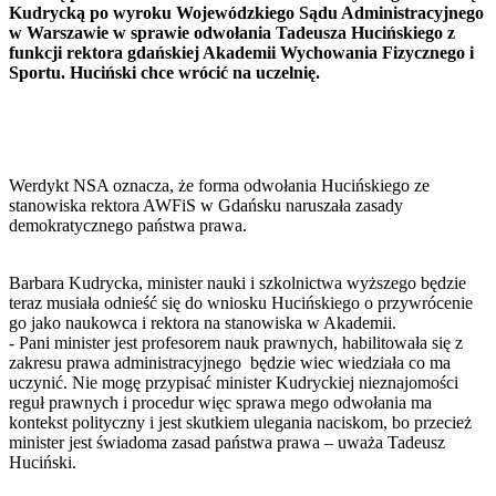
Kudrycką po wyroku Wojewódzkiego Sądu Administracyjnego
w Warszawie w sprawie odwołania Tadeusza Hucińskiego z
funkcji rektora gdańskiej Akademii Wychowania Fizycznego i
Sportu. Huciński chce wrócić na uczelnię.
Werdykt NSA oznacza, że forma odwołania Hucińskiego ze
stanowiska rektora AWFiS w Gdańsku naruszała zasady
demokratycznego państwa prawa.
Barbara Kudrycka, minister nauki i szkolnictwa wyższego będzie
teraz musiała odnieść się do wniosku Hucińskiego o przywrócenie
go jako naukowca i rektora na stanowiska w Akademii.
- Pani minister jest profesorem nauk prawnych, habilitowała się z
zakresu prawa administracyjnego będzie wiec wiedziała co ma
uczynić. Nie mogę przypisać minister Kudryckiej nieznajomości
reguł prawnych i procedur więc sprawa mego odwołania ma
kontekst polityczny i jest skutkiem ulegania naciskom, bo przecież
minister jest świadoma zasad państwa prawa – uważa Tadeusz
Huciński.