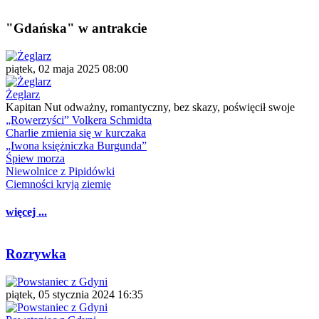
"Gdańska" w antrakcie
piątek, 02 maja 2025 08:00
Żeglarz
Kapitan Nut odważny, romantyczny, bez skazy, poświęcił swoje
„Rowerzyści” Volkera Schmidta
Charlie zmienia się w kurczaka
„Iwona księżniczka Burgunda”
Śpiew morza
Niewolnice z Pipidówki
Ciemności kryją ziemię
więcej ...
Rozrywka
piątek, 05 stycznia 2024 16:35