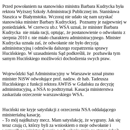
Przed powołaniem na stanowisko ministra Barbara Kudrycka była
rektora Wyższej Szkoły Administracji Publicznej im. Stanisława
Staszica w Białymstoku. Wczoraj nie udało się nam uzyskać
stanowiska minister Barbary Kudryckiej. Poznamy je najpewniej w
poniedziałek. W czerwcu ub.r. WSA uznał, że minister Barbara
Kudrycka nie miała racji, optując, że postanowienie o odwołaniu z
sierpnia 2010 r. nie miało charakteru administracyjnego. Minister
Kudrycka uznała zaś, że odwołanie nie było decyzją
administracyjną i odmówiła dalszego rozpatrzenia sprawy
Hucińskiego. W uzasadnieniu Sąd podkreślił, że pozbawiła tym
samym Hucińskiego możliwości dochodzenia swych praw.
Wojewódzki Sąd Administracyjny w Warszawie uznał pismo
minister NiSW odwołujące prof. nadzw. dr hab. Tadeusza
Hucińskiego z funkcji rektora AWFiS w Gdańsku za decyzję
administracyjną, a NSA to podtrzymał. Kasacja ministerstwa
zaskarżała orzeczenie warszawskiego WSA.
Huciński nie kryje satysfakcji z orzeczenia NSA oddalającego
ministerialną kasację.
- To mój najdłuższy mecz. Mam satysfakcję, że wygrany. Jak się
teraz czują ci, którzy byli za wnioskiem o moje odwołanie i