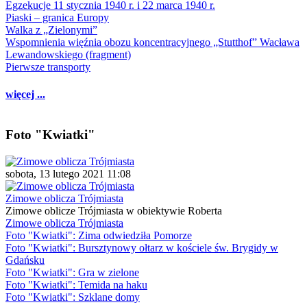
Egzekucje 11 stycznia 1940 r. i 22 marca 1940 r.
Piaski – granica Europy
Walka z „Zielonymi”
Wspomnienia więźnia obozu koncentracyjnego „Stutthof” Wacława
Lewandowskiego (fragment)
Pierwsze transporty
więcej ...
Foto "Kwiatki"
sobota, 13 lutego 2021 11:08
Zimowe oblicza Trójmiasta
Zimowe oblicze Trójmiasta w obiektywie Roberta
Zimowe oblicza Trójmiasta
Foto "Kwiatki": Zima odwiedziła Pomorze
Foto "Kwiatki": Bursztynowy ołtarz w kościele św. Brygidy w
Gdańsku
Foto "Kwiatki": Gra w zielone
Foto "Kwiatki": Temida na haku
Foto "Kwiatki": Szklane domy