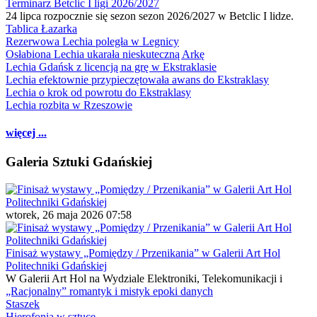
Terminarz Betclic I ligi 2026/2027
24 lipca rozpocznie się sezon sezon 2026/2027 w Betclic I lidze.
Tablica Łazarka
Rezerwowa Lechia poległa w Legnicy
Osłabiona Lechia ukarała nieskuteczną Arkę
Lechia Gdańsk z licencją na grę w Ekstraklasie
Lechia efektownie przypieczętowała awans do Ekstraklasy
Lechia o krok od powrotu do Ekstraklasy
Lechia rozbita w Rzeszowie
więcej ...
Galeria Sztuki Gdańskiej
wtorek, 26 maja 2026 07:58
Finisaż wystawy „Pomiędzy / Przenikania” w Galerii Art Hol
Politechniki Gdańskiej
W Galerii Art Hol na Wydziale Elektroniki, Telekomunikacji i
„Racjonalny” romantyk i mistyk epoki danych
Staszek
Hierofonia w sztuce