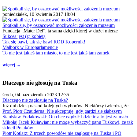
poniedziałek, 10 kwietnia 2017 18:04
Spotkali się, by oszacować możliwości założenia muzeum
Fundacja „Mater Dei”, ta sama dzięki której w dużej mierze
Sukces jest (z) kobietą
Tak się bawi, tak się bawi ROD Kopernik!
Malbork w Europarlamencie
To nie jest jakieś tam miasto, to nie jest jakiś tam zamek
więcej ...
Dlaczego nie głosuję na Tuska
środa, 04 października 2023 12:35
Dlaczego nie zagłosuję na Tuska?
Już dni dzielą nas od kolejnych wyborów. Niektórzy twierdzą, że
Prof. Piotr Czauderna: Nie akceptuję, gdy gardzi się słabszym
Stanisław Fudakowski: On chce rządzić i dzielić a to jest za mało
Mikołaj Jacek Kujawian: nie mogę wybaczyć panu Tuskowi, że tak
skłócił Polaków
Piotr Kotlarz: Z trzech powodów nie zagłosuję na Tuska i PO