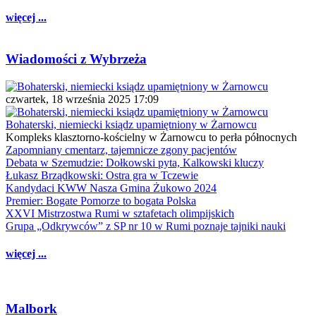
więcej ...
Wiadomości z Wybrzeża
czwartek, 18 września 2025 17:09
Bohaterski, niemiecki ksiądz upamiętniony w Żarnowcu
Kompleks klasztorno-kościelny w Żarnowcu to perła północnych
Zapomniany cmentarz, tajemnicze zgony pacjentów
Debata w Szemudzie: Dołkowski pyta, Kalkowski kluczy
Łukasz Brządkowski: Ostra gra w Tczewie
Kandydaci KWW Nasza Gmina Żukowo 2024
Premier: Bogate Pomorze to bogata Polska
XXVI Mistrzostwa Rumi w sztafetach olimpijskich
Grupa „Odkrywców” z SP nr 10 w Rumi poznaje tajniki nauki
więcej ...
Malbork