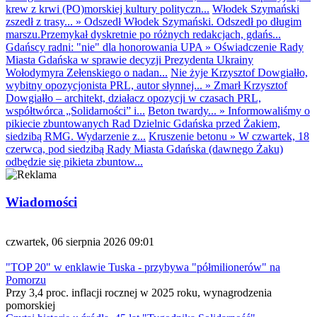
krew z krwi (PO)morskiej kultury polityczn...
Włodek Szymański
zszedł z trasy...
»
Odszedł Włodek Szymański. Odszedł po długim
marszu.Przemykał dyskretnie po różnych redakcjach, gdańs...
Gdańscy radni: "nie" dla honorowania UPA
»
Oświadczenie Rady
Miasta Gdańska w sprawie decyzji Prezydenta Ukrainy
Wołodymyra Zełenskiego o nadan...
Nie żyje Krzysztof Dowgiałło,
wybitny opozycjonista PRL, autor słynnej...
»
Zmarł Krzysztof
Dowgiałło – architekt, działacz opozycji w czasach PRL,
współtwórca „Solidarności” i...
Beton twardy...
»
Informowaliśmy o
pikiecie zbuntowanych Rad Dzielnic Gdańska przed Żakiem,
siedzibą RMG. Wydarzenie z...
Kruszenie betonu
»
W czwartek, 18
czerwca, pod siedzibą Rady Miasta Gdańska (dawnego Żaku)
odbędzie się pikieta zbuntow...
Wiadomości
czwartek, 06 sierpnia 2026 09:01
"TOP 20" w enklawie Tuska - przybywa "półmilionerów" na
Pomorzu
Przy 3,4 proc. inflacji rocznej w 2025 roku, wynagrodzenia
pomorskiej