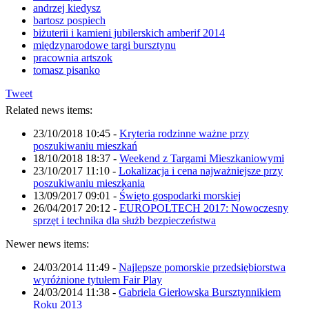
andrzej kiedysz
bartosz pospiech
biżuterii i kamieni jubilerskich amberif 2014
międzynarodowe targi bursztynu
pracownia artszok
tomasz pisanko
Tweet
Related news items:
23/10/2018 10:45
-
Kryteria rodzinne ważne przy
poszukiwaniu mieszkań
18/10/2018 18:37
-
Weekend z Targami Mieszkaniowymi
23/10/2017 11:10
-
Lokalizacja i cena najważniejsze przy
poszukiwaniu mieszkania
13/09/2017 09:01
-
Święto gospodarki morskiej
26/04/2017 20:12
-
EUROPOLTECH 2017: Nowoczesny
sprzęt i technika dla służb bezpieczeństwa
Newer news items:
24/03/2014 11:49
-
Najlepsze pomorskie przedsiębiorstwa
wyróżnione tytułem Fair Play
24/03/2014 11:38
-
Gabriela Gierłowska Bursztynnikiem
Roku 2013