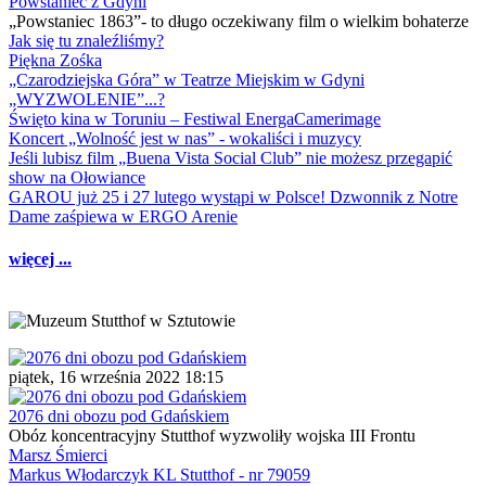
Powstaniec z Gdyni
„Powstaniec 1863”- to długo oczekiwany film o wielkim bohaterze
Jak się tu znaleźliśmy?
Piękna Zośka
„Czarodziejska Góra” w Teatrze Miejskim w Gdyni
„WYZWOLENIE”...?
Święto kina w Toruniu – Festiwal EnergaCamerimage
Koncert „Wolność jest w nas” - wokaliści i muzycy
Jeśli lubisz film „Buena Vista Social Club” nie możesz przegapić
show na Ołowiance
GAROU już 25 i 27 lutego wystąpi w Polsce! Dzwonnik z Notre
Dame zaśpiewa w ERGO Arenie
więcej ...
piątek, 16 września 2022 18:15
2076 dni obozu pod Gdańskiem
Obóz koncentracyjny Stutthof wyzwoliły wojska III Frontu
Marsz Śmierci
Markus Włodarczyk KL Stutthof - nr 79059