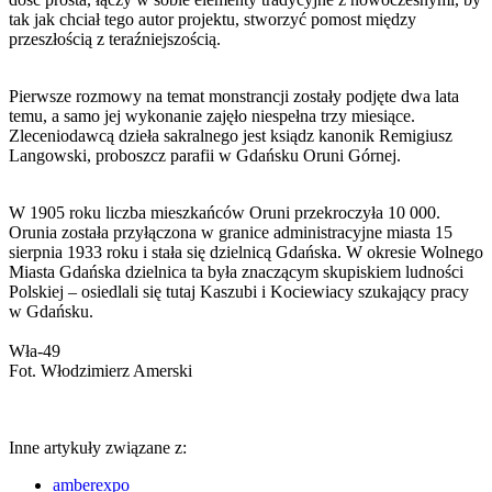
tak jak chciał tego autor projektu, stworzyć pomost między
przeszłością z teraźniejszością.
Pierwsze rozmowy na temat monstrancji zostały podjęte dwa lata
temu, a samo jej wykonanie zajęło niespełna trzy miesiące.
Zleceniodawcą dzieła sakralnego jest ksiądz kanonik Remigiusz
Langowski, proboszcz parafii w Gdańsku Oruni Górnej.
W 1905 roku liczba mieszkańców Oruni przekroczyła 10 000.
Orunia została przyłączona w granice administracyjne miasta 15
sierpnia 1933 roku i stała się dzielnicą Gdańska. W okresie Wolnego
Miasta Gdańska dzielnica ta była znaczącym skupiskiem ludności
Polskiej – osiedlali się tutaj Kaszubi i Kociewiacy szukający pracy
w Gdańsku.
Wła-49
Fot. Włodzimierz Amerski
Inne artykuły związane z:
amberexpo