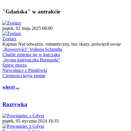
"Gdańska" w antrakcie
piątek, 02 maja 2025 08:00
Żeglarz
Kapitan Nut odważny, romantyczny, bez skazy, poświęcił swoje
„Rowerzyści” Volkera Schmidta
Charlie zmienia się w kurczaka
„Iwona księżniczka Burgunda”
Śpiew morza
Niewolnice z Pipidówki
Ciemności kryją ziemię
więcej ...
Rozrywka
piątek, 05 stycznia 2024 16:35