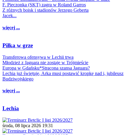
F. Pieczonka (SKT) zagra w Roland Garros
Z różnych boisk i stadionów Jerzego Geberta
Jacek...
więcej ...
Piłka w grze
Transferowa ofensywa w Lechii trwa
Młodzież z Jaguara nie zostaje w Trójmieście
Europa w Gdańsku*Stracona szansa Jaguara?
Lechia już świętuje, Arka musi postawić kropkę nad i, jubileusz
Budziwojskiego
więcej ...
Lechia
środa, 08 lipca 2026 19:31