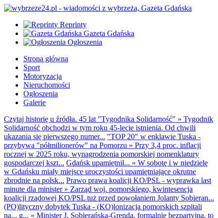
Reprinty
Gazeta Gdańska
Ogłoszenia
Strona główna
Sport
Motoryzacja
Nieruchomości
Ogłoszenia
Galerie
Czytaj historię u źródła. 45 lat "Tygodnika Solidarność"
»
Tygodnik
Solidarność obchodzi w tym roku 45-lecie istnienia. Od chwili
ukazania się pierwszego numer...
"TOP 20" w enklawie Tuska -
przybywa "półmilionerów" na Pomorzu
»
Przy 3,4 proc. inflacji
rocznej w 2025 roku, wynagrodzenia pomorskiej nomenklatury
gospodarczej kszt...
Gdańsk upamiętnił...
»
W sobotę i w niedzielę
w Gdańsku miały miejsce uroczystości upamiętniające okrutne
zbrodnie na polsk...
Prawo prawa koalicji KO/PSL - wyprawka last
minute dla minister
»
Zarząd woj. pomorskiego, kwintesencja
koalicji rządowej KO/PSL tuż przed powołaniem Jolanty Sobieran...
(PO)lityczny dobytek Tuska - (KO)lonizacja pomorskich szpitali
na... g...
»
Minister J. Sobierańska-Grenda, formalnie bezpartyjna, to