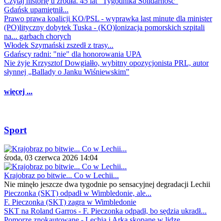
Czytaj historię u źródła. 45 lat "Tygodnika Solidarność"
Gdańsk upamiętnił...
Prawo prawa koalicji KO/PSL - wyprawka last minute dla minister
(PO)lityczny dobytek Tuska - (KO)lonizacja pomorskich szpitali
na... garbach chorych
Włodek Szymański zszedł z trasy...
Gdańscy radni: "nie" dla honorowania UPA
Nie żyje Krzysztof Dowgiałło, wybitny opozycjonista PRL, autor
słynnej „Ballady o Janku Wiśniewskim”
więcej ...
Sport
środa, 03 czerwca 2026 14:04
Krajobraz po bitwie... Co w Lechii...
Nie minęło jeszcze dwa tygodnie po sensacyjnej degradacji Lechii
Pieczonka (SKT) odpadł w Wimbledonie, ale...
F. Pieczonka (SKT) zagra w Wimbledonie
SKT na Roland Garros - F. Pieczonka odpadł, bo sędzia ukradł...
Pomorze znokautowane - Lechia i Arka skopane w lidze