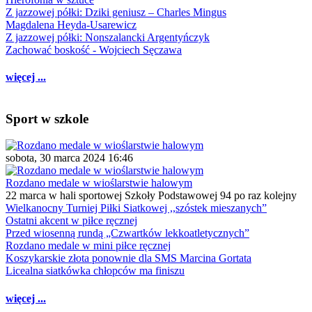
Z jazzowej półki: Dziki geniusz – Charles Mingus
Magdalena Heyda-Usarewicz
Z jazzowej półki: Nonszalancki Argentyńczyk
Zachować boskość - Wojciech Sęczawa
więcej ...
Sport w szkole
sobota, 30 marca 2024 16:46
Rozdano medale w wioślarstwie halowym
22 marca w hali sportowej Szkoły Podstawowej 94 po raz kolejny
Wielkanocny Turniej Piłki Siatkowej ,,szóstek mieszanych”
Ostatni akcent w piłce ręcznej
Przed wiosenną rundą „Czwartków lekkoatletycznych”
Rozdano medale w mini piłce ręcznej
Koszykarskie złota ponownie dla SMS Marcina Gortata
Licealna siatkówka chłopców ma finiszu
więcej ...