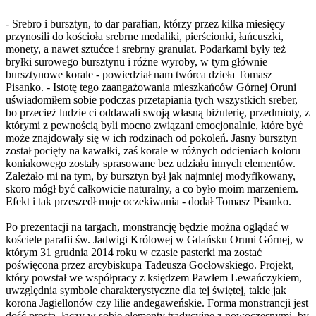
- Srebro i bursztyn, to dar parafian, którzy przez kilka miesięcy
przynosili do kościoła srebrne medaliki, pierścionki, łańcuszki,
monety, a nawet sztućce i srebrny granulat. Podarkami były też
bryłki surowego bursztynu i różne wyroby, w tym głównie
bursztynowe korale - powiedział nam twórca dzieła Tomasz
Pisanko. - Istotę tego zaangażowania mieszkańców Górnej Oruni
uświadomiłem sobie podczas przetapiania tych wszystkich sreber,
bo przecież ludzie ci oddawali swoją własną biżuterię, przedmioty, z
którymi z pewnością byli mocno związani emocjonalnie, które być
może znajdowały się w ich rodzinach od pokoleń. Jasny bursztyn
został pocięty na kawałki, zaś korale w różnych odcieniach koloru
koniakowego zostały sprasowane bez udziału innych elementów.
Zależało mi na tym, by bursztyn był jak najmniej modyfikowany,
skoro mógł być całkowicie naturalny, a co było moim marzeniem.
Efekt i tak przeszedł moje oczekiwania - dodał Tomasz Pisanko.
Po prezentacji na targach, monstrancję będzie można oglądać w
kościele parafii św. Jadwigi Królowej w Gdańsku Oruni Górnej, w
którym 31 grudnia 2014 roku w czasie pasterki ma zostać
poświęcona przez arcybiskupa Tadeusza Gocłowskiego. Projekt,
który powstał we współpracy z księdzem Pawłem Lewańczykiem,
uwzględnia symbole charakterystyczne dla tej świętej, takie jak
korona Jagiellonów czy lilie andegaweńskie. Forma monstrancji jest
dość prosta, łączy w sobie elementy tradycyjne z nowoczesnymi, by