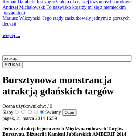
Roman Dambek: Jest zagrożeniem dla naszej tożsamości narodowej
Andrzej Michałowski: To nazwisko kojarzy mi się z niemieckim
porządkiem
Mariusz Wilczyński: Jego rządy zaskutkowały jednymi z gorszych
decyzji
więcej ...
SZUKAJ
Bursztynowa monstrancja
atrakcją gdańskich targów
Ocena użytkowników:
/ 0
Słaby
Świetny
piątek, 21 marca 2014 16:59
Jedną z atrakcji tegorocznych Międzynarodowych Targów
Bursztynu, Biżuterii i Kamieni Jubilerskich AMBERIF 2014