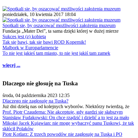
poniedziałek, 10 kwietnia 2017 18:04
Spotkali się, by oszacować możliwości założenia muzeum
Fundacja „Mater Dei”, ta sama dzięki której w dużej mierze
Sukces jest (z) kobietą
Tak się bawi, tak się bawi ROD Kopernik!
Malbork w Europarlamencie
To nie jest jakieś tam miasto, to nie jest jakiś tam zamek
więcej ...
Dlaczego nie głosuję na Tuska
środa, 04 października 2023 12:35
Dlaczego nie zagłosuję na Tuska?
Już dni dzielą nas od kolejnych wyborów. Niektórzy twierdzą, że
Prof. Piotr Czauderna: Nie akceptuję, gdy gardzi się słabszym
Stanisław Fudakowski: On chce rządzić i dzielić a to jest za mało
Mikołaj Jacek Kujawian: nie mogę wybaczyć panu Tuskowi, że tak
skłócił Polaków
Piotr Kotlarz: Z trzech powodów nie zagłosuję na Tuska i PO