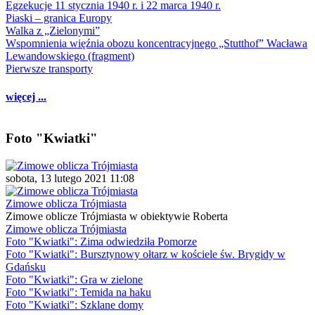
Egzekucje 11 stycznia 1940 r. i 22 marca 1940 r.
Piaski – granica Europy
Walka z „Zielonymi”
Wspomnienia więźnia obozu koncentracyjnego „Stutthof” Wacława
Lewandowskiego (fragment)
Pierwsze transporty
więcej ...
Foto "Kwiatki"
sobota, 13 lutego 2021 11:08
Zimowe oblicza Trójmiasta
Zimowe oblicze Trójmiasta w obiektywie Roberta
Zimowe oblicza Trójmiasta
Foto "Kwiatki": Zima odwiedziła Pomorze
Foto "Kwiatki": Bursztynowy ołtarz w kościele św. Brygidy w
Gdańsku
Foto "Kwiatki": Gra w zielone
Foto "Kwiatki": Temida na haku
Foto "Kwiatki": Szklane domy