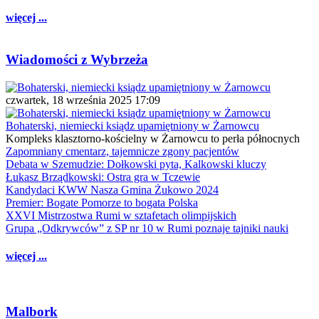
więcej ...
Wiadomości z Wybrzeża
czwartek, 18 września 2025 17:09
Bohaterski, niemiecki ksiądz upamiętniony w Żarnowcu
Kompleks klasztorno-kościelny w Żarnowcu to perła północnych
Zapomniany cmentarz, tajemnicze zgony pacjentów
Debata w Szemudzie: Dołkowski pyta, Kalkowski kluczy
Łukasz Brządkowski: Ostra gra w Tczewie
Kandydaci KWW Nasza Gmina Żukowo 2024
Premier: Bogate Pomorze to bogata Polska
XXVI Mistrzostwa Rumi w sztafetach olimpijskich
Grupa „Odkrywców” z SP nr 10 w Rumi poznaje tajniki nauki
więcej ...
Malbork