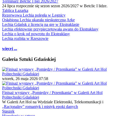
Terminarz Betclic I ligi 2026/2027
24 lipca rozpocznie się sezon sezon 2026/2027 w Betclic I lidze.
Tablica Łazarka
Rezerwowa Lechia poległa w Legnicy
Osłabiona Lechia ukarała nieskuteczną Arkę
Lechia Gdańsk z licencją na grę w Ekstraklasie
Lechia efektownie przypieczętowała awans do Ekstraklasy
Lechia o krok od powrotu do Ekstraklasy
Lechia rozbita w Rzeszowie
więcej ...
Galeria Sztuki Gdańskiej
wtorek, 26 maja 2026 07:58
Finisaż wystawy „Pomiędzy / Przenikania” w Galerii Art Hol
Politechniki Gdańskiej
W Galerii Art Hol na Wydziale Elektroniki, Telekomunikacji i
„Racjonalny” romantyk i mistyk epoki danych
Staszek
Hierofonia w sztuce