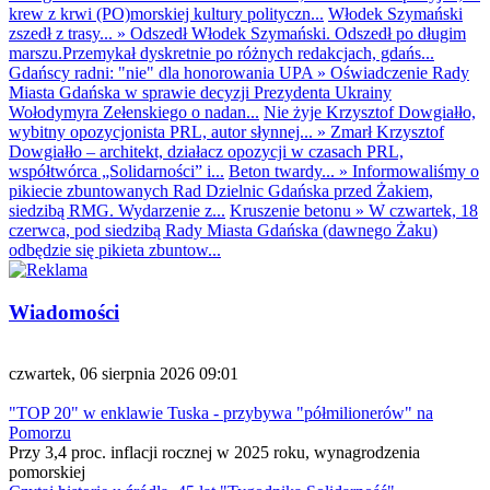
krew z krwi (PO)morskiej kultury polityczn...
Włodek Szymański
zszedł z trasy...
»
Odszedł Włodek Szymański. Odszedł po długim
marszu.Przemykał dyskretnie po różnych redakcjach, gdańs...
Gdańscy radni: "nie" dla honorowania UPA
»
Oświadczenie Rady
Miasta Gdańska w sprawie decyzji Prezydenta Ukrainy
Wołodymyra Zełenskiego o nadan...
Nie żyje Krzysztof Dowgiałło,
wybitny opozycjonista PRL, autor słynnej...
»
Zmarł Krzysztof
Dowgiałło – architekt, działacz opozycji w czasach PRL,
współtwórca „Solidarności” i...
Beton twardy...
»
Informowaliśmy o
pikiecie zbuntowanych Rad Dzielnic Gdańska przed Żakiem,
siedzibą RMG. Wydarzenie z...
Kruszenie betonu
»
W czwartek, 18
czerwca, pod siedzibą Rady Miasta Gdańska (dawnego Żaku)
odbędzie się pikieta zbuntow...
Wiadomości
czwartek, 06 sierpnia 2026 09:01
"TOP 20" w enklawie Tuska - przybywa "półmilionerów" na
Pomorzu
Przy 3,4 proc. inflacji rocznej w 2025 roku, wynagrodzenia
pomorskiej