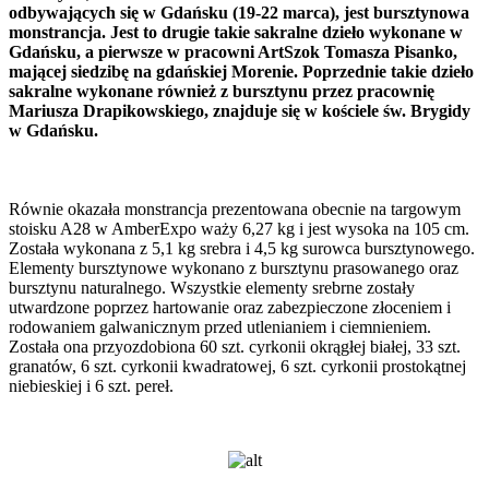
odbywających się w Gdańsku (19-22 marca), jest bursztynowa
monstrancja. Jest to drugie takie sakralne dzieło wykonane w
Gdańsku, a pierwsze w pracowni ArtSzok Tomasza Pisanko,
mającej siedzibę na gdańskiej Morenie. Poprzednie takie dzieło
sakralne wykonane również z bursztynu przez pracownię
Mariusza Drapikowskiego, znajduje się w kościele św. Brygidy
w Gdańsku.
Równie okazała monstrancja prezentowana obecnie na targowym
stoisku A28 w AmberExpo waży 6,27 kg i jest wysoka na 105 cm.
Została wykonana z 5,1 kg srebra i 4,5 kg surowca bursztynowego.
Elementy bursztynowe wykonano z bursztynu prasowanego oraz
bursztynu naturalnego. Wszystkie elementy srebrne zostały
utwardzone poprzez hartowanie oraz zabezpieczone złoceniem i
rodowaniem galwanicznym przed utlenianiem i ciemnieniem.
Została ona przyozdobiona 60 szt. cyrkonii okrągłej białej, 33 szt.
granatów, 6 szt. cyrkonii kwadratowej, 6 szt. cyrkonii prostokątnej
niebieskiej i 6 szt. pereł.