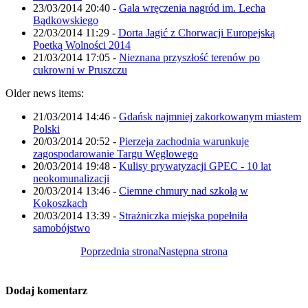
23/03/2014 20:40
-
Gala wręczenia nagród im. Lecha
Bądkowskiego
22/03/2014 11:29
-
Dorta Jagić z Chorwacji Europejską
Poetką Wolności 2014
21/03/2014 17:05
-
Nieznana przyszłość terenów po
cukrowni w Pruszczu
Older news items:
21/03/2014 14:46
-
Gdańsk najmniej zakorkowanym miastem
Polski
20/03/2014 20:52
-
Pierzeja zachodnia warunkuje
zagospodarowanie Targu Węglowego
20/03/2014 19:48
-
Kulisy prywatyzacji GPEC - 10 lat
neokomunalizacji
20/03/2014 13:46
-
Ciemne chmury nad szkołą w
Kokoszkach
20/03/2014 13:39
-
Strażniczka miejska popełniła
samobójstwo
Poprzednia strona
Następna strona
Dodaj komentarz