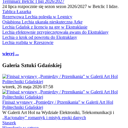
Terminarz Betclic I ligi 2026/2027
24 lipca rozpocznie się sezon sezon 2026/2027 w Betclic I lidze.
Tablica Łazarka
Rezerwowa Lechia poległa w Legnicy
Osłabiona Lechia ukarała nieskuteczną Arkę
Lechia Gdańsk z licencją na grę w Ekstraklasie
Lechia efektownie przypieczętowała awans do Ekstraklasy
Lechia o krok od powrotu do Ekstraklasy
Lechia rozbita w Rzeszowie
więcej ...
Galeria Sztuki Gdańskiej
wtorek, 26 maja 2026 07:58
Finisaż wystawy „Pomiędzy / Przenikania” w Galerii Art Hol
Politechniki Gdańskiej
W Galerii Art Hol na Wydziale Elektroniki, Telekomunikacji i
„Racjonalny” romantyk i mistyk epoki danych
Staszek
Hierofonia w sztuce