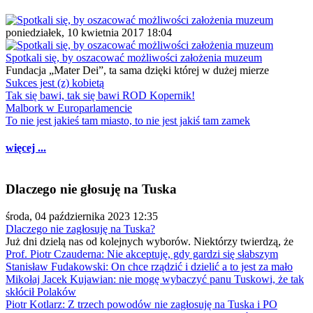
poniedziałek, 10 kwietnia 2017 18:04
Spotkali się, by oszacować możliwości założenia muzeum
Fundacja „Mater Dei”, ta sama dzięki której w dużej mierze
Sukces jest (z) kobietą
Tak się bawi, tak się bawi ROD Kopernik!
Malbork w Europarlamencie
To nie jest jakieś tam miasto, to nie jest jakiś tam zamek
więcej ...
Dlaczego nie głosuję na Tuska
środa, 04 października 2023 12:35
Dlaczego nie zagłosuję na Tuska?
Już dni dzielą nas od kolejnych wyborów. Niektórzy twierdzą, że
Prof. Piotr Czauderna: Nie akceptuję, gdy gardzi się słabszym
Stanisław Fudakowski: On chce rządzić i dzielić a to jest za mało
Mikołaj Jacek Kujawian: nie mogę wybaczyć panu Tuskowi, że tak
skłócił Polaków
Piotr Kotlarz: Z trzech powodów nie zagłosuję na Tuska i PO