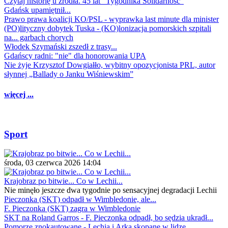
Czytaj historię u źródła. 45 lat "Tygodnika Solidarność"
Gdańsk upamiętnił...
Prawo prawa koalicji KO/PSL - wyprawka last minute dla minister
(PO)lityczny dobytek Tuska - (KO)lonizacja pomorskich szpitali
na... garbach chorych
Włodek Szymański zszedł z trasy...
Gdańscy radni: "nie" dla honorowania UPA
Nie żyje Krzysztof Dowgiałło, wybitny opozycjonista PRL, autor
słynnej „Ballady o Janku Wiśniewskim”
więcej ...
Sport
środa, 03 czerwca 2026 14:04
Krajobraz po bitwie... Co w Lechii...
Nie minęło jeszcze dwa tygodnie po sensacyjnej degradacji Lechii
Pieczonka (SKT) odpadł w Wimbledonie, ale...
F. Pieczonka (SKT) zagra w Wimbledonie
SKT na Roland Garros - F. Pieczonka odpadł, bo sędzia ukradł...
Pomorze znokautowane - Lechia i Arka skopane w lidze