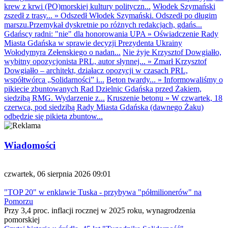
krew z krwi (PO)morskiej kultury polityczn...
Włodek Szymański
zszedł z trasy...
»
Odszedł Włodek Szymański. Odszedł po długim
marszu.Przemykał dyskretnie po różnych redakcjach, gdańs...
Gdańscy radni: "nie" dla honorowania UPA
»
Oświadczenie Rady
Miasta Gdańska w sprawie decyzji Prezydenta Ukrainy
Wołodymyra Zełenskiego o nadan...
Nie żyje Krzysztof Dowgiałło,
wybitny opozycjonista PRL, autor słynnej...
»
Zmarł Krzysztof
Dowgiałło – architekt, działacz opozycji w czasach PRL,
współtwórca „Solidarności” i...
Beton twardy...
»
Informowaliśmy o
pikiecie zbuntowanych Rad Dzielnic Gdańska przed Żakiem,
siedzibą RMG. Wydarzenie z...
Kruszenie betonu
»
W czwartek, 18
czerwca, pod siedzibą Rady Miasta Gdańska (dawnego Żaku)
odbędzie się pikieta zbuntow...
Wiadomości
czwartek, 06 sierpnia 2026 09:01
"TOP 20" w enklawie Tuska - przybywa "półmilionerów" na
Pomorzu
Przy 3,4 proc. inflacji rocznej w 2025 roku, wynagrodzenia
pomorskiej