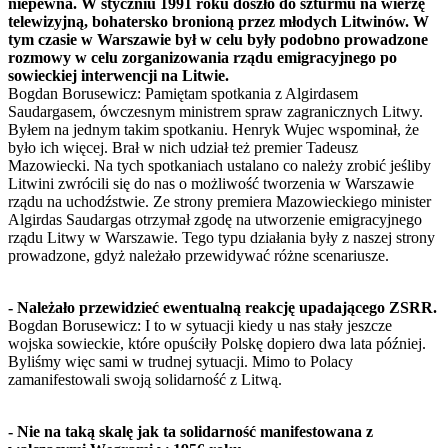
niepewna. W styczniu 1991 roku doszło do szturmu na wierzę
telewizyjną, bohatersko bronioną przez młodych Litwinów. W
tym czasie w Warszawie był w celu były podobno prowadzone
rozmowy w celu zorganizowania rządu emigracyjnego po
sowieckiej interwencji na Litwie.
Bogdan Borusewicz: Pamiętam spotkania z Algirdasem
Saudargasem, ówczesnym ministrem spraw zagranicznych Litwy.
Byłem na jednym takim spotkaniu. Henryk Wujec wspominał, że
było ich więcej. Brał w nich udział też premier Tadeusz
Mazowiecki. Na tych spotkaniach ustalano co należy zrobić jeśliby
Litwini zwrócili się do nas o możliwość tworzenia w Warszawie
rządu na uchodźstwie. Ze strony premiera Mazowieckiego minister
Algirdas Saudargas otrzymał zgodę na utworzenie emigracyjnego
rządu Litwy w Warszawie. Tego typu działania były z naszej strony
prowadzone, gdyż należało przewidywać różne scenariusze.
- Należało przewidzieć ewentualną reakcję upadającego ZSRR.
Bogdan Borusewicz: I to w sytuacji kiedy u nas stały jeszcze
wojska sowieckie, które opuściły Polskę dopiero dwa lata później.
Byliśmy więc sami w trudnej sytuacji. Mimo to Polacy
zamanifestowali swoją solidarność z Litwą.
- Nie na taką skalę jak ta solidarność manifestowana z