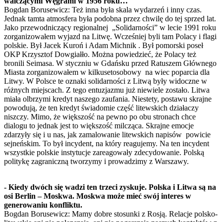
walczącymi Węgrami w 1956 roku…
Bogdan Borusewicz: Też inna była skala wydarzeń i inny czas.
Jednak tamta atmosfera była podobna przez chwilę do tej sprzed lat.
Jako przewodniczący regionalnej „Solidarności” w lecie 1991 roku
zorganizowałem wyjazd na Litwę. Wcześniej byli tam Polacy i flagi
polskie. Był Jacek Kuroń i Adam Michnik . Był pomorski poseł
OKP Krzysztof Dowgiałło. Można powiedzieć, że Polacy też
bronili Seimasa. W styczniu w Gdańsku przed Ratuszem Głównego
Miasta zorganizowałem w kilkusetosobowy na wiec poparcia dla
Litwy. W Polsce te oznaki solidarności z Litwą były widoczne w
różnych miejscach. Z tego entuzjazmu już niewiele zostało. Litwa
miała olbrzymi kredyt naszego zaufania. Niestety, postawu skrajne
powodują, że ten kredyt świadomie część litewskich działaczy
niszczy. Mimo, że większość na pewno po obu stronach chce
dialogu to jednak jest to większość milcząca. Skrajne emocje
zdarzyły się i u nas, jak zamalowanie litewskich napisów powicie
sejneńskim. To był incydent, na który reagujemy. Na ten incydent
wszystkie polskie instytucje zareagowały zdecydowanie. Polską
politykę zagraniczną tworzymy i prowadzimy z Warszawy.
- Kiedy dwóch się wadzi ten trzeci zyskuje. Polska i Litwa są na
osi Berlin – Moskwa. Moskwa może mieć swój interes w
generowaniu konfliktu.
Bogdan Borusewicz: Mamy dobre stosunki z Rosją. Relacje polsko-