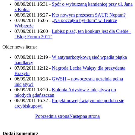
08/09/2011 16:31
-
Spór o wyburzaną kamienicę przy ul. Jana
z Kolna
08/09/2011 16:27
-
Kto nowym prezesem SAUR Neptun?
07/09/2011 16:05
-
„Na początku był dom” w Teatrze
Wybrzeże
07/09/2011 16:00
-
Lubisz pisać, ten konkurs jest dla Ciebie -
"Blog Forum 2011"
Older news items:
07/09/2011 12:19
-
W antynarkotykową sieć wpadła piątka
handlarzy
07/09/2011 12:12
-
Nagroda Lecha Wałęsy dla prezydenta
Brazylii
06/09/2011 18:28
-
GWSH – nowoczesna uczelnia pełna
inicjatyw!
06/09/2011 18:20
-
Kolonia Artystów z inicjatywą do
młodych gdańszczan
06/09/2011 16:32
-
Projekt nowej świątyni nie podoba się
arcybiskupowi
Poprzednia strona
Następna strona
Dodaj komentarz