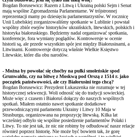
Bogdan Borusewicz: Razem z Litwą i Ukrainą polski Sejm i Senat
mają wspólne Zgromadzenia Parlamentarne. W trójstronnej
reprezentacji mamy po dziesięciu parlamentarzystów. W rocznicę
Unii Lubelskiej zorganizowaliśmy spotkanie w Lublinie i powstał
wspólny zbiór esejów historyków ukraińskich, litewskich, polskich i
historyka białoruskiego. Będziemy nadal organizować spotkania,
konferencje, fora wymiany poglądów. Kontrowersje w ocenie
historii są, ale przede wszystkim spór jest między Białorusinami, a
Litwinami. Kontrowersje dotyczą właśnie Wielkie Księstwo
Litewskie, które dla obu narodów.
- Można by powołać się choćby na pułki smoleńskie spod
Grunwaldu, czy na bitwę z Moskwą pod Orszą z 1514 r. jako
początek państwowości, ale czy Białorusini tego chcą?
Bogdan Borusewicz: Prezydent Łukaszenka nie rozumuje w tej
historycznej sekwencji. Woli odnosić się do tradycji sowieckiej.
Może więc z czasem i Białoruś dołączy do naszych wspólnych
spotkań. Miałem ostatnio nawet spotkanie dodatkowe
przewodniczącymi parlamentu Ukrainy i Litwy 10 Maja w
Strasburgu, organizowana na propozycję litewską. Kilka lat
wcześniej odbylo się wspólne posiedzenie parlamentów Polaki i
Litwy. To nie jest tak, że nic nie robimy by odbudować nasze relacje
również poprzez historię. Nie może być bowiem tak, że gorę
wzięłaby narracja etniczna w krajach o wspólnej, i to wielkiej