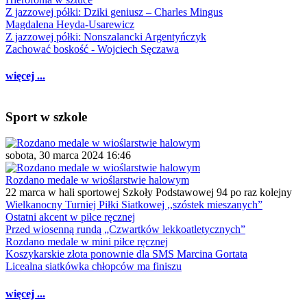
Z jazzowej półki: Dziki geniusz – Charles Mingus
Magdalena Heyda-Usarewicz
Z jazzowej półki: Nonszalancki Argentyńczyk
Zachować boskość - Wojciech Sęczawa
więcej ...
Sport w szkole
sobota, 30 marca 2024 16:46
Rozdano medale w wioślarstwie halowym
22 marca w hali sportowej Szkoły Podstawowej 94 po raz kolejny
Wielkanocny Turniej Piłki Siatkowej ,,szóstek mieszanych”
Ostatni akcent w piłce ręcznej
Przed wiosenną rundą „Czwartków lekkoatletycznych”
Rozdano medale w mini piłce ręcznej
Koszykarskie złota ponownie dla SMS Marcina Gortata
Licealna siatkówka chłopców ma finiszu
więcej ...