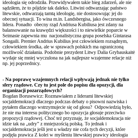
ideologia się odrodziła. Przewidywałem takie bieg zdarzeń, ale nie
sądziłem, że to pójdzie tak daleko. Litwini odtwarzając państwo
litewskie, odtwarzają tamtą ideologię, nie dostosowując jej do
obecnej sytuacji. To wina m.in. Landsbergisa, jako ówczesnego
lidera. Ponadto obecny rząd Andriusa Kubiliusa jest zdany na
balansowanie na krawędzi większości i to niewielkie poparcie w
Seimasie zapewnia mu nacjonalistyczna grupa poselska Gintarasa
Songaili. Premier Andrius Kubilius jest człowiekiem rozsądnym,
człowiekiem środka, ale w sprawach polskich ma ograniczoną
możliwość działania. Podobnie prezydent Litwy Dalia Grybauskaitė
wydaje się mniej wyczulona na jak najlepsze wzajemne relacje niż
np. jej poprzednicy.
- Na poprawę wzajemnych relacji wpływają jednak nie tylko
sfery rządowe. Czy tu jest pole do popisu dla opozycji, dla
organizacji pozarządowych?
Bogdan Borusewicz: Rozmawiałem z liderami litewskiej
socjaldemokracji dlaczego podczas debaty o pisowni nazwiska i
pytałem dlaczego wstrzymujecie się od głosu? Odpowiedzią było,
że nie ma interesu politycznego bo opozycja głosuje przeciwko
propozycji rządowej. Choć też przyznaję, że socjaldemokracja nie
idzie tak na „udry” z mniejszością polską. To jednak i
socjaldemokracja jeśli jest u władzy nie cofa tych decyzji, które
podjęła prawica Z kolei w myśleniu litewskiej prawicy ideologia