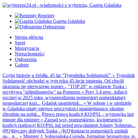
Reprinty
Gazeta Gdańska
Ogłoszenia
Strona główna
Sport
Motoryzacja
Nieruchomości
Ogłoszenia
Galerie
Czytaj historię u źródła. 45 lat "Tygodnika Solidarność"
»
Tygodnik
Solidarność obchodzi w tym roku 45-lecie istnienia. Od chwili
ukazania się pierwszego numer...
"TOP 20" w enklawie Tuska -
przybywa "półmilionerów" na Pomorzu
»
Przy 3,4 proc. inflacji
rocznej w 2025 roku, wynagrodzenia pomorskiej nomenklatury
gospodarczej kszt...
Gdańsk upamiętnił...
»
W sobotę i w niedzielę
w Gdańsku miały miejsce uroczystości upamiętniające okrutne
zbrodnie na polsk...
Prawo prawa koalicji KO/PSL - wyprawka last
minute dla minister
»
Zarząd woj. pomorskiego, kwintesencja
koalicji rządowej KO/PSL tuż przed powołaniem Jolanty Sobieran...
(PO)lityczny dobytek Tuska - (KO)lonizacja pomorskich szpitali
na... g...
»
Minister J. Sobierańska-Grenda, formalnie bezpartyjna, to