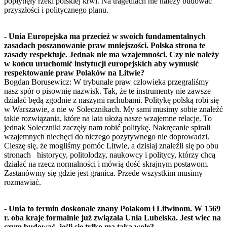
popłynęły rzeki polskiej krwi. Na tragediach nie należy budować
przyszłości i politycznego planu.
- Unia Europejska ma przecież w swoich fundamentalnych
zasadach poszanowanie praw mniejszości. Polska strona te
zasady respektuje. Jednak nie ma wzajemności. Czy nie należy
w końcu uruchomić instytucji europejskich aby wymusić
respektowanie praw Polaków na Litwie?
Bogdan Borusewicz: W trybunale praw człowieka przegraliśmy
nasz spór o pisownię nazwisk. Tak, że te instrumenty nie zawsze
działać będą zgodnie z naszymi rachubami. Politykę polską robi się
w Warszawie, a nie w Solecznikach. My sami musimy sobie znaleźć
takie rozwiązania, które na lata ułożą nasze wzajemne relacje. To
jednak Soleczniki zaczęły nam robić politykę. Nakręcanie spirali
wzajemnych niechęci do niczego pozytywnego nie doprowadzi.
Cieszę się, że mogliśmy pomóc Litwie, a dzisiaj znaleźli się po obu
stronach historycy, politolodzy, naukowcy i politycy, którzy chcą
działać na rzecz normalności i mówią dość skrajnym postawom.
Zastanówmy się gdzie jest granica. Przede wszystkim musimy
rozmawiać.
- Unia to termin doskonale znany Polakom i Litwinom. W 1569
r. oba kraje formalnie już związała Unia Lubelska. Jest wiec na
czym budować, jeśli się tylko ma taką wolę?