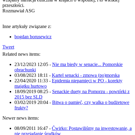
przeszłości.
Rozmawiał ASG
Inne artykuły związane z:
bogdan borusewicz
Tweet
Related news items:
23/12/2023 12:05
-
Nie ma biedy w senacie... Pomorskie
obrachunki
03/08/2023 18:11
-
Kartel senacki - zmowa (po)morska
22/04/2020 11:33
-
Epidemia niepamięci w PO - korekty
majątku hurtowo
18/09/2019 08:25
-
Senackie duety na Pomorzu - powtórki z
2015 bez SLD
03/02/2019 20:04
-
Bitwa o pamięć, czy walka o budżetowe
frukty?
Newer news items:
08/09/2011 16:47
-
Ćwirko: Postawiliśmy na inwestowanie, a
nie przejadanie środków