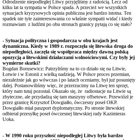
Odrodzenie niepodległej Litwy przyjęliśmy z radością. Lecz od
kilku lat ta sympatia w Polsce spada. A przecież we wszystkich
sytuacjach kryzysowych opinia publiczna jest bardzo istotna. Ten
spadek nie tyle zainteresowania co właśnie sympatii widać i kiedy
rozmawiam z ludźmi po obu stronach granicy pytają co się stało?
- Sytuacja polityczna i gospodarcza w obu krajach jest
dynamiczna. Kiedy w 1989 r. rozpoczęła się litewska droga do
niepodległości, zaczęła się współpraca między dawną polską
opozycją a litewskimi działaczami wolnościowymi. Czy były jej
wymierne skutki?
Bogdan Borusewicz: Patrzyliśmy na to co działo się na Litwie,
Łotwie i w Estonii z wielką nadzieją. W Polsce proces przemian,
niezależnie jak go wówczas i po latach oceniamy, był już posunięty
dalej. Postanowiliśmy więc, że przerzucimy na Litwę ten sprzęt,
który nam tutaj pozostał. Okazało się, że radiostacje na Litwie są
zbyteczne, ale przydadzą się tam maszyny offsetowe. Przewiózł je
przez granicę Krzysztof Dowgiałło, ówczesny poseł OKP.
Dowgiałło miał paszport dyplomatyczny. Po stronie litewskiej
odbierał przesyłkę poseł ówczesnej litewskiej rady Kazimieras
Uoka.
- W 1990 roku przyszłość niepodległej Litwy była bardzo