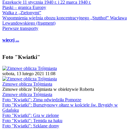
Egzekucje 11 stycznia 1940 r. i 22 marca 1940 r.
Piaski – granica Europy
Walka z „Zielonymi”
Wspomnienia więźnia obozu koncentracyjnego „Stutthof” Wacława
Lewandowskiego (fragment)
Pierwsze transporty
więcej ...
Foto "Kwiatki"
sobota, 13 lutego 2021 11:08
Zimowe oblicza Trójmiasta
Zimowe oblicze Trójmiasta w obiektywie Roberta
Zimowe oblicza Trójmiasta
Foto "Kwiatki": Zima odwiedziła Pomorze
Foto "Kwiatki": Bursztynowy ołtarz w kościele św. Brygidy w
Gdańsku
Foto "Kwiatki": Gra w zielone
Foto "Kwiatki": Temida na haku
Foto "Kwiatki": Szklane domy