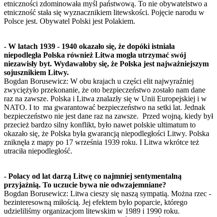
etniczności zdominowała myśl państwową. To nie obywatelstwo a
etniczność stała się wyznacznikiem litewskości. Pojęcie narodu w
Polsce jest. Obywatel Polski jest Polakiem.
- W latach 1939 - 1940 okazało się, że dopóki istniała
niepodległa Polska również Litwa mogła utrzymać swój
niezawisły byt. Wydawałoby się, że Polska jest najważniejszym
sojusznikiem Litwy.
Bogdan Borusewicz: W obu krajach u części elit najwyraźniej
zwyciężyło przekonanie, że oto bezpieczeństwo zostało nam dane
raz na zawsze. Polska i Litwa znalazły się w Unii Europejskiej i w
NATO. I to ma gwarantować bezpieczeństwo na setki lat. Jednak
bezpieczeństwo nie jest dane raz na zawsze. Przed wojną, kiedy był
przecież bardzo silny konflikt, było nawet polskie ultimatum to
okazało się, że Polska była gwarancją niepodległości Litwy. Polska
zniknęła z mapy po 17 września 1939 roku. I Litwa wkrótce też
utraciła niepodległość.
- Polacy od lat darzą Litwę co najmniej sentymentalną
przyjaźnią. To uczucie bywa nie odwzajemniane?
Bogdan Borusewicz: Litwa cieszy się naszą sympatią. Można rzec -
bezinteresowną miłością. Jej efektem było poparcie, którego
udzieliliśmy organizacjom litewskim w 1989 i 1990 roku.