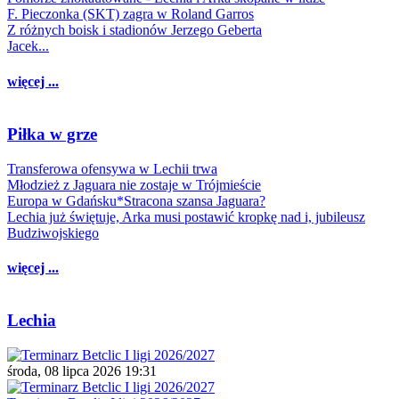
F. Pieczonka (SKT) zagra w Roland Garros
Z różnych boisk i stadionów Jerzego Geberta
Jacek...
więcej ...
Piłka w grze
Transferowa ofensywa w Lechii trwa
Młodzież z Jaguara nie zostaje w Trójmieście
Europa w Gdańsku*Stracona szansa Jaguara?
Lechia już świętuje, Arka musi postawić kropkę nad i, jubileusz
Budziwojskiego
więcej ...
Lechia
środa, 08 lipca 2026 19:31