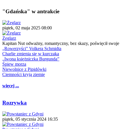
"Gdańska" w antrakcie
piątek, 02 maja 2025 08:00
Żeglarz
Kapitan Nut odważny, romantyczny, bez skazy, poświęcił swoje
„Rowerzyści” Volkera Schmidta
Charlie zmienia się w kurczaka
„Iwona księżniczka Burgunda”
Śpiew morza
Niewolnice z Pipidówki
Ciemności kryją ziemię
więcej ...
Rozrywka
piątek, 05 stycznia 2024 16:35