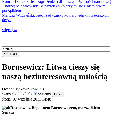
Roman Dambek: Jest zagrożeniem dla naszej tożsamości narodowej
Andrzej Michałowski: To nazwisko kojarzy mi się z niemieckim
porządkiem
Mariusz Wilczyński: Jego rządy zaskutkowały jednymi z gorszych
decyzji
więcej ...
SZUKAJ
Borusewicz: Litwa cieszy się
naszą bezinteresowną miłością
Ocena użytkowników:
/ 3
Słaby
Świetny
środa, 07 września 2011 14:48
Rozmowa z Bogdanem Borusewiczem, marszałkiem
Senatu