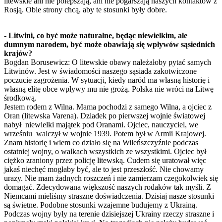
litewskie ani nie polepszają, ani nie pogarszają naszych kontaktów z
Rosją. Obie strony chcą, aby te stosunki były dobre.
- Litwini, co być może naturalne, będąc niewielkim, ale
dumnym narodem, być może obawiają się wpływów sąsiednich
krajów?
Bogdan Borusewicz: O litewskie obawy należałoby pytać samych
Litwinów. Jest w świadomości naszego sąsiada zakotwiczone
poczucie zagrożenia. W sytuacji, kiedy naród ma własną historię i
własną elitę obce wpływy mu nie grożą. Polska nie wróci na Litwę
środkową.
Jestem rodem z Wilna. Mama pochodzi z samego Wilna, a ojciec z
Oran (litewska Varena). Dziadek po pierwszej wojnie światowej
nabył niewielki majątek pod Oranami. Ojciec, nauczyciel, we
wrześniu walczył w wojnie 1939. Potem był w Armii Krajowej.
Znam historię i wiem co działo się na Wileńszczyźnie podczas
ostatniej wojny, o walkach wszystkich ze wszystkimi. Ojciec był
ciężko zraniony przez policję litewską. Cudem się uratował więc
jakaś niechęć mogłaby być, ale to jest przeszłość. Nie chowamy
urazy. Nie mam żadnych roszczeń i nie zamierzam czegokolwiek się
domagać. Zdecydowana większość naszych rodaków tak myśli. Z
Niemcami mieliśmy straszne doświadczenia. Dzisiaj nasze stosunki
są świetne. Podobne stosunki wzajemne budujemy z Ukrainą.
Podczas wojny były na terenie dzisiejszej Ukrainy rzeczy straszne i