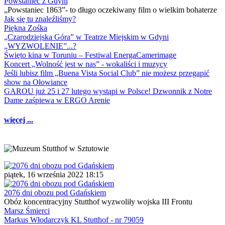
Powstaniec z Gdyni
„Powstaniec 1863”- to długo oczekiwany film o wielkim bohaterze
Jak się tu znaleźliśmy?
Piękna Zośka
„Czarodziejska Góra” w Teatrze Miejskim w Gdyni
„WYZWOLENIE”...?
Święto kina w Toruniu – Festiwal EnergaCamerimage
Koncert „Wolność jest w nas” - wokaliści i muzycy
Jeśli lubisz film „Buena Vista Social Club” nie możesz przegapić
show na Ołowiance
GAROU już 25 i 27 lutego wystąpi w Polsce! Dzwonnik z Notre
Dame zaśpiewa w ERGO Arenie
więcej ...
piątek, 16 września 2022 18:15
2076 dni obozu pod Gdańskiem
Obóz koncentracyjny Stutthof wyzwoliły wojska III Frontu
Marsz Śmierci
Markus Włodarczyk KL Stutthof - nr 79059