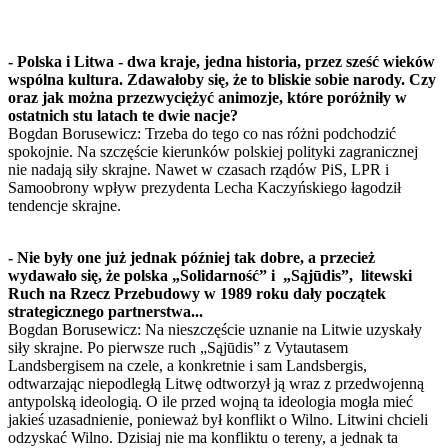
- Polska i Litwa - dwa kraje, jedna historia, przez sześć wieków
wspólna kultura. Zdawałoby się, że to bliskie sobie narody. Czy
oraz jak można przezwyciężyć animozje, które poróżniły w
ostatnich stu latach te dwie nacje?
Bogdan Borusewicz: Trzeba do tego co nas różni podchodzić
spokojnie. Na szczęście kierunków polskiej polityki zagranicznej
nie nadają siły skrajne. Nawet w czasach rządów PiS, LPR i
Samoobrony wpływ prezydenta Lecha Kaczyńskiego łagodził
tendencje skrajne.
- Nie były one już jednak później tak dobre, a przecież
wydawało się, że polska „Solidarność” i „Sąjūdis”, litewski
Ruch na Rzecz Przebudowy w 1989 roku dały początek
strategicznego partnerstwa...
Bogdan Borusewicz: Na nieszczęście uznanie na Litwie uzyskały
siły skrajne. Po pierwsze ruch „Sąjūdis” z Vytautasem
Landsbergisem na czele, a konkretnie i sam Landsbergis,
odtwarzając niepodległą Litwę odtworzył ją wraz z przedwojenną
antypolską ideologią. O ile przed wojną ta ideologia mogła mieć
jakieś uzasadnienie, ponieważ był konflikt o Wilno. Litwini chcieli
odzyskać Wilno. Dzisiaj nie ma konfliktu o tereny, a jednak ta