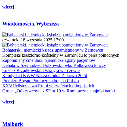
więcej ...
Wiadomości z Wybrzeża
czwartek, 18 września 2025 17:09
Bohaterski, niemiecki ksiądz upamiętniony w Żarnowcu
Kompleks klasztorno-kościelny w Żarnowcu to perła północnych
Zapomniany cmentarz, tajemnicze zgony pacjentów
Debata w Szemudzie: Dołkowski pyta, Kalkowski kluczy
Łukasz Brządkowski: Ostra gra w Tczewie
Kandydaci KWW Nasza Gmina Żukowo 2024
Premier: Bogate Pomorze to bogata Polska
XXVI Mistrzostwa Rumi w sztafetach olimpijskich
Grupa „Odkrywców” z SP nr 10 w Rumi poznaje tajniki nauki
więcej ...
Malbork