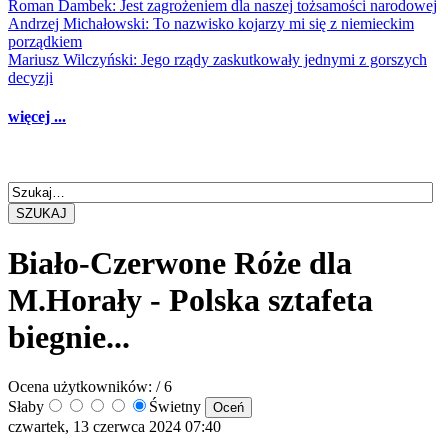
Roman Dambek: Jest zagrożeniem dla naszej tożsamości narodowej
Andrzej Michałowski: To nazwisko kojarzy mi się z niemieckim
porządkiem
Mariusz Wilczyński: Jego rządy zaskutkowały jednymi z gorszych
decyzji
więcej ...
SZUKAJ
Biało-Czerwone Róże dla
M.Horały - Polska sztafeta
biegnie...
Ocena użytkowników:
/ 6
Słaby
Świetny
czwartek, 13 czerwca 2024 07:40