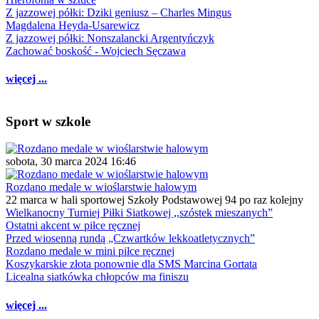
Z jazzowej półki: Dziki geniusz – Charles Mingus
Magdalena Heyda-Usarewicz
Z jazzowej półki: Nonszalancki Argentyńczyk
Zachować boskość - Wojciech Sęczawa
więcej ...
Sport w szkole
sobota, 30 marca 2024 16:46
Rozdano medale w wioślarstwie halowym
22 marca w hali sportowej Szkoły Podstawowej 94 po raz kolejny
Wielkanocny Turniej Piłki Siatkowej ,,szóstek mieszanych”
Ostatni akcent w piłce ręcznej
Przed wiosenną rundą „Czwartków lekkoatletycznych”
Rozdano medale w mini piłce ręcznej
Koszykarskie złota ponownie dla SMS Marcina Gortata
Licealna siatkówka chłopców ma finiszu
więcej ...