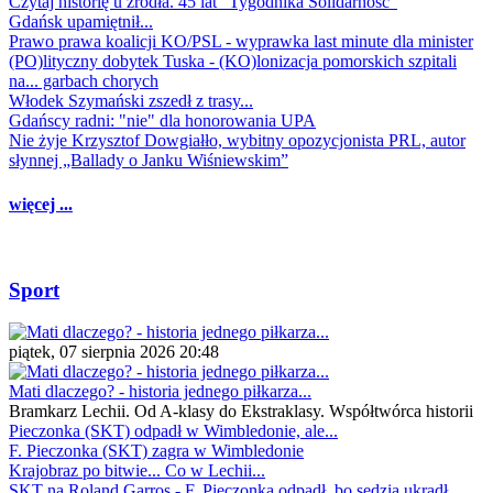
Czytaj historię u źródła. 45 lat "Tygodnika Solidarność"
Gdańsk upamiętnił...
Prawo prawa koalicji KO/PSL - wyprawka last minute dla minister
(PO)lityczny dobytek Tuska - (KO)lonizacja pomorskich szpitali
na... garbach chorych
Włodek Szymański zszedł z trasy...
Gdańscy radni: "nie" dla honorowania UPA
Nie żyje Krzysztof Dowgiałło, wybitny opozycjonista PRL, autor
słynnej „Ballady o Janku Wiśniewskim”
więcej ...
Sport
piątek, 07 sierpnia 2026 20:48
Mati dlaczego? - historia jednego piłkarza...
Bramkarz Lechii. Od A-klasy do Ekstraklasy. Współtwórca historii
Pieczonka (SKT) odpadł w Wimbledonie, ale...
F. Pieczonka (SKT) zagra w Wimbledonie
Krajobraz po bitwie... Co w Lechii...
SKT na Roland Garros - F. Pieczonka odpadł, bo sędzia ukradł...