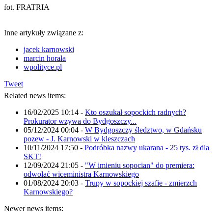
fot. FRATRIA
Inne artykuły związane z:
jacek karnowski
marcin horała
wpolityce.pl
Tweet
Related news items:
16/02/2025 10:14
-
Kto oszukał sopockich radnych?
Prokurator wzywa do Bydgoszczy...
05/12/2024 00:04
-
W Bydgoszczy śledztwo, w Gdańsku
pozew - J. Karnowski w kleszczach
10/11/2024 17:50
-
Podróbka nazwy ukarana - 25 tys. zł dla
SKT!
12/09/2024 21:05
-
"W imieniu sopocian" do premiera:
odwołać wiceministra Karnowskiego
01/08/2024 20:03
-
Trupy w sopockiej szafie - zmierzch
Karnowskiego?
Newer news items: