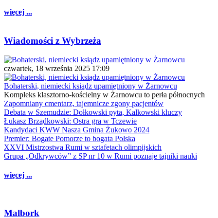
więcej ...
Wiadomości z Wybrzeża
czwartek, 18 września 2025 17:09
Bohaterski, niemiecki ksiądz upamiętniony w Żarnowcu
Kompleks klasztorno-kościelny w Żarnowcu to perła północnych
Zapomniany cmentarz, tajemnicze zgony pacjentów
Debata w Szemudzie: Dołkowski pyta, Kalkowski kluczy
Łukasz Brządkowski: Ostra gra w Tczewie
Kandydaci KWW Nasza Gmina Żukowo 2024
Premier: Bogate Pomorze to bogata Polska
XXVI Mistrzostwa Rumi w sztafetach olimpijskich
Grupa „Odkrywców” z SP nr 10 w Rumi poznaje tajniki nauki
więcej ...
Malbork