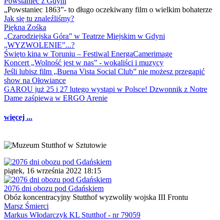
Powstaniec z Gdyni
„Powstaniec 1863”- to długo oczekiwany film o wielkim bohaterze
Jak się tu znaleźliśmy?
Piękna Zośka
„Czarodziejska Góra” w Teatrze Miejskim w Gdyni
„WYZWOLENIE”...?
Święto kina w Toruniu – Festiwal EnergaCamerimage
Koncert „Wolność jest w nas” - wokaliści i muzycy
Jeśli lubisz film „Buena Vista Social Club” nie możesz przegapić
show na Ołowiance
GAROU już 25 i 27 lutego wystąpi w Polsce! Dzwonnik z Notre
Dame zaśpiewa w ERGO Arenie
więcej ...
piątek, 16 września 2022 18:15
2076 dni obozu pod Gdańskiem
Obóz koncentracyjny Stutthof wyzwoliły wojska III Frontu
Marsz Śmierci
Markus Włodarczyk KL Stutthof - nr 79059