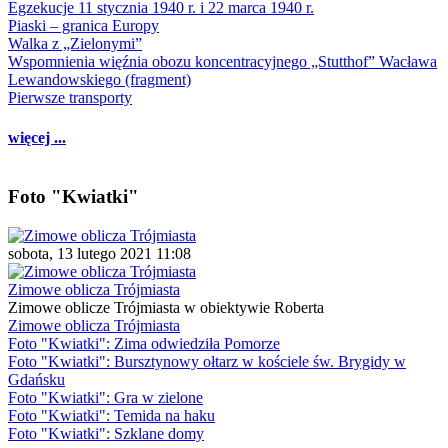
Egzekucje 11 stycznia 1940 r. i 22 marca 1940 r.
Piaski – granica Europy
Walka z „Zielonymi”
Wspomnienia więźnia obozu koncentracyjnego „Stutthof” Wacława
Lewandowskiego (fragment)
Pierwsze transporty
więcej ...
Foto "Kwiatki"
sobota, 13 lutego 2021 11:08
Zimowe oblicza Trójmiasta
Zimowe oblicze Trójmiasta w obiektywie Roberta
Zimowe oblicza Trójmiasta
Foto "Kwiatki": Zima odwiedziła Pomorze
Foto "Kwiatki": Bursztynowy ołtarz w kościele św. Brygidy w
Gdańsku
Foto "Kwiatki": Gra w zielone
Foto "Kwiatki": Temida na haku
Foto "Kwiatki": Szklane domy