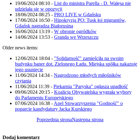
19/06/2024 08:10
-
List do ministra Parella - D. Wałęsa nie
udzielała się w opozycji
18/06/2024 08:25
-
PRO LIVE w Gdańsku
17/06/2024 16:50
-
Hipokryzja PO: Tusk łoi migrantów,
Gdańsk nagradza Białorusina
16/06/2024 13:19
-
W obronie ogródków
14/06/2024 13:53
-
Granda we Wrzeszczu
Older news items:
12/06/2024 18:04
-
"Solidarność" zamieściła na swoim
budynku baner dot. Zielonego Ładu. Miejska spółka nakazuje
jego usunięcie
11/06/2024 14:34
-
Nagrodzono młodych miłośników
czytania
11/06/2024 11:39
-
Piekarnia "Paryska" ogłasza upadłość
09/06/2024 20:15
-
Koalicja Obywatelska wygrała wybory
do Parlamentu Europejskiego
07/06/2024 16:38
-
Apel Stowarzyszenia "Godność" o
poparcie kandydatury Jacka Kurskiego
Poprzednia strona
Następna strona
Dodaj komentarz