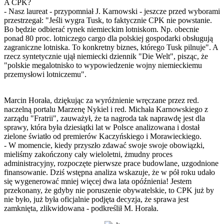
A CPK?
- Nasz laureat - przypomniał J. Karnowski - jeszcze przed wyborami
przestrzegał: "Jeśli wygra Tusk, to faktycznie CPK nie powstanie.
Bo będzie odbierać rynek niemieckim lotniskom. Np. obecnie
ponad 80 proc. lotniczego cargo dla polskiej gospodarki obsługują
zagraniczne lotniska. To konkretny biznes, którego Tusk pilnuje". A
rzecz syntetycznie ujął niemiecki dziennik "Die Welt", pisząc, że
"polskie megalotnisko to wypowiedzenie wojny niemieckiemu
przemysłowi lotniczemu".
Marcin Horała, dziękując za wyróżnienie wręczane przez red.
naczelną portalu Marzenę Nykiel i red. Michała Karnowskiego z
zarządu "Fratrii", zauważył, że ta nagroda tak naprawdę jest dla
sprawy, która była dziesiątki lat w Polsce analizowana i dostał
zielone światło od premierów Kaczyńskiego i Morawieckiego.
- W momencie, kiedy przyszło zdawać swoje swoje obowiązki,
mieliśmy zakończony cały wieloletni, żmudny proces
administracyjny, rozpoczęte pierwsze prace budowlane, uzgodnione
finansowanie. Dziś wstępna analiza wskazuje, że w pół roku udało
się wygenerować mniej więcej dwa lata opóźnienia! Jestem
przekonany, że gdyby nie poruszenie obywatelskie, to CPK już by
nie było, już była oficjalnie podjęta decyzja, że sprawa jest
zamknięta, zlikwidowana - podkreślił M. Horała.