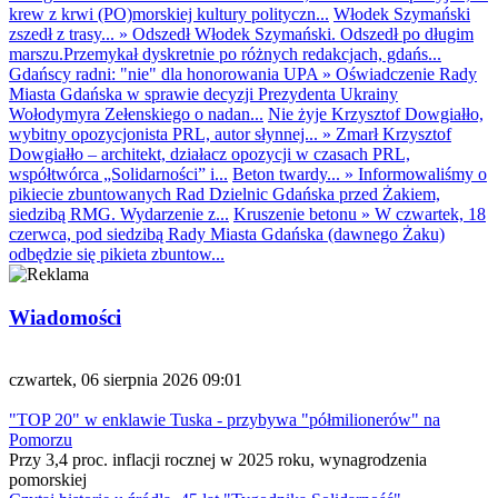
krew z krwi (PO)morskiej kultury polityczn...
Włodek Szymański
zszedł z trasy...
»
Odszedł Włodek Szymański. Odszedł po długim
marszu.Przemykał dyskretnie po różnych redakcjach, gdańs...
Gdańscy radni: "nie" dla honorowania UPA
»
Oświadczenie Rady
Miasta Gdańska w sprawie decyzji Prezydenta Ukrainy
Wołodymyra Zełenskiego o nadan...
Nie żyje Krzysztof Dowgiałło,
wybitny opozycjonista PRL, autor słynnej...
»
Zmarł Krzysztof
Dowgiałło – architekt, działacz opozycji w czasach PRL,
współtwórca „Solidarności” i...
Beton twardy...
»
Informowaliśmy o
pikiecie zbuntowanych Rad Dzielnic Gdańska przed Żakiem,
siedzibą RMG. Wydarzenie z...
Kruszenie betonu
»
W czwartek, 18
czerwca, pod siedzibą Rady Miasta Gdańska (dawnego Żaku)
odbędzie się pikieta zbuntow...
Wiadomości
czwartek, 06 sierpnia 2026 09:01
"TOP 20" w enklawie Tuska - przybywa "półmilionerów" na
Pomorzu
Przy 3,4 proc. inflacji rocznej w 2025 roku, wynagrodzenia
pomorskiej