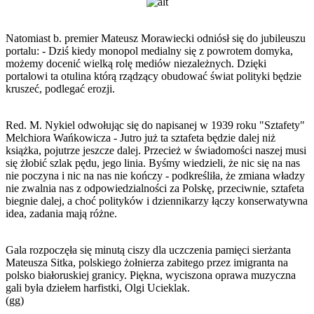
Natomiast b. premier Mateusz Morawiecki odniósł się do jubileuszu
portalu: - Dziś kiedy monopol medialny się z powrotem domyka,
możemy docenić wielką rolę mediów niezależnych. Dzięki
portalowi ta otulina którą rządzący obudować świat polityki będzie
kruszeć, podlegać erozji.
Red. M. Nykiel odwołując się do napisanej w 1939 roku "Sztafety"
Melchiora Wańkowicza - Jutro już ta sztafeta będzie dalej niż
książka, pojutrze jeszcze dalej. Przecież w świadomości naszej musi
się żłobić szlak pędu, jego linia. Byśmy wiedzieli, że nic się na nas
nie poczyna i nic na nas nie kończy - podkreśliła, że zmiana władzy
nie zwalnia nas z odpowiedzialności za Polskę, przeciwnie, sztafeta
biegnie dalej, a choć polityków i dziennikarzy łączy konserwatywna
idea, zadania mają różne.
Gala rozpoczęła się minutą ciszy dla uczczenia pamięci sierżanta
Mateusza Sitka, polskiego żołnierza zabitego przez imigranta na
polsko białoruskiej granicy. Piękna, wyciszona oprawa muzyczna
gali była dziełem harfistki, Olgi Ucieklak.
(gg)