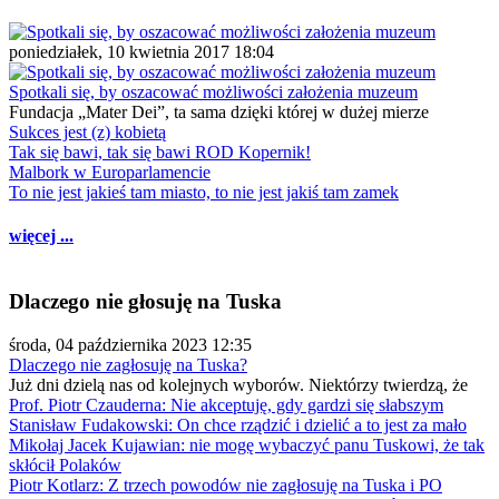
poniedziałek, 10 kwietnia 2017 18:04
Spotkali się, by oszacować możliwości założenia muzeum
Fundacja „Mater Dei”, ta sama dzięki której w dużej mierze
Sukces jest (z) kobietą
Tak się bawi, tak się bawi ROD Kopernik!
Malbork w Europarlamencie
To nie jest jakieś tam miasto, to nie jest jakiś tam zamek
więcej ...
Dlaczego nie głosuję na Tuska
środa, 04 października 2023 12:35
Dlaczego nie zagłosuję na Tuska?
Już dni dzielą nas od kolejnych wyborów. Niektórzy twierdzą, że
Prof. Piotr Czauderna: Nie akceptuję, gdy gardzi się słabszym
Stanisław Fudakowski: On chce rządzić i dzielić a to jest za mało
Mikołaj Jacek Kujawian: nie mogę wybaczyć panu Tuskowi, że tak
skłócił Polaków
Piotr Kotlarz: Z trzech powodów nie zagłosuję na Tuska i PO