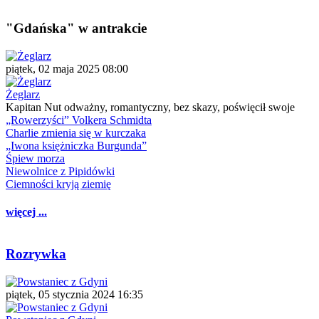
"Gdańska" w antrakcie
piątek, 02 maja 2025 08:00
Żeglarz
Kapitan Nut odważny, romantyczny, bez skazy, poświęcił swoje
„Rowerzyści” Volkera Schmidta
Charlie zmienia się w kurczaka
„Iwona księżniczka Burgunda”
Śpiew morza
Niewolnice z Pipidówki
Ciemności kryją ziemię
więcej ...
Rozrywka
piątek, 05 stycznia 2024 16:35