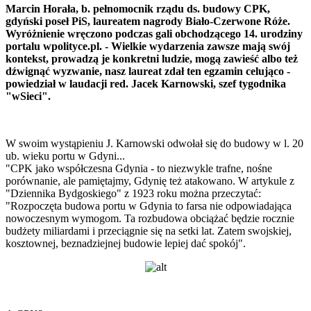
Marcin Horała, b. pełnomocnik rządu ds. budowy CPK,
gdyński poseł PiS, laureatem nagrody Biało-Czerwone Róże.
Wyróżnienie wręczono podczas gali obchodzącego 14. urodziny
portalu wpolityce.pl. - Wielkie wydarzenia zawsze mają swój
kontekst, prowadzą je konkretni ludzie, mogą zawieść albo też
dźwignąć wyzwanie, nasz laureat zdał ten egzamin celująco -
powiedział w laudacji red. Jacek Karnowski, szef tygodnika
"wSieci".
W swoim wystąpieniu J. Karnowski odwołał się do budowy w l. 20
ub. wieku portu w Gdyni...
"CPK jako współczesna Gdynia - to niezwykle trafne, nośne
porównanie, ale pamiętajmy, Gdynię też atakowano. W artykule z
"Dziennika Bydgoskiego" z 1923 roku można przeczytać:
"Rozpoczęta budowa portu w Gdynia to farsa nie odpowiadająca
nowoczesnym wymogom. Ta rozbudowa obciążać będzie rocznie
budżety miliardami i przeciągnie się na setki lat. Zatem swojskiej,
kosztownej, beznadziejnej budowie lepiej dać spokój".