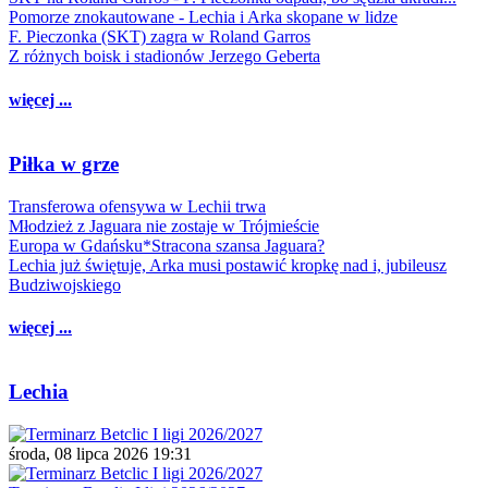
Pomorze znokautowane - Lechia i Arka skopane w lidze
F. Pieczonka (SKT) zagra w Roland Garros
Z różnych boisk i stadionów Jerzego Geberta
więcej ...
Piłka w grze
Transferowa ofensywa w Lechii trwa
Młodzież z Jaguara nie zostaje w Trójmieście
Europa w Gdańsku*Stracona szansa Jaguara?
Lechia już świętuje, Arka musi postawić kropkę nad i, jubileusz
Budziwojskiego
więcej ...
Lechia
środa, 08 lipca 2026 19:31