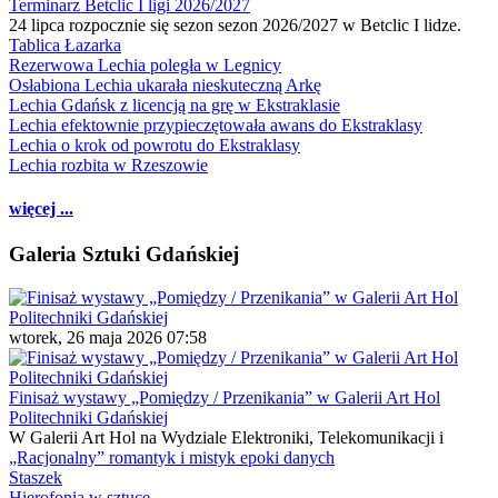
Terminarz Betclic I ligi 2026/2027
24 lipca rozpocznie się sezon sezon 2026/2027 w Betclic I lidze.
Tablica Łazarka
Rezerwowa Lechia poległa w Legnicy
Osłabiona Lechia ukarała nieskuteczną Arkę
Lechia Gdańsk z licencją na grę w Ekstraklasie
Lechia efektownie przypieczętowała awans do Ekstraklasy
Lechia o krok od powrotu do Ekstraklasy
Lechia rozbita w Rzeszowie
więcej ...
Galeria Sztuki Gdańskiej
wtorek, 26 maja 2026 07:58
Finisaż wystawy „Pomiędzy / Przenikania” w Galerii Art Hol
Politechniki Gdańskiej
W Galerii Art Hol na Wydziale Elektroniki, Telekomunikacji i
„Racjonalny” romantyk i mistyk epoki danych
Staszek
Hierofonia w sztuce