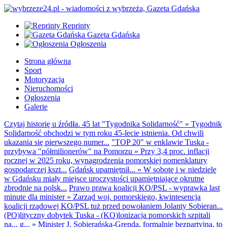
Reprinty
Gazeta Gdańska
Ogłoszenia
Strona główna
Sport
Motoryzacja
Nieruchomości
Ogłoszenia
Galerie
Czytaj historię u źródła. 45 lat "Tygodnika Solidarność"
»
Tygodnik
Solidarność obchodzi w tym roku 45-lecie istnienia. Od chwili
ukazania się pierwszego numer...
"TOP 20" w enklawie Tuska -
przybywa "półmilionerów" na Pomorzu
»
Przy 3,4 proc. inflacji
rocznej w 2025 roku, wynagrodzenia pomorskiej nomenklatury
gospodarczej kszt...
Gdańsk upamiętnił...
»
W sobotę i w niedzielę
w Gdańsku miały miejsce uroczystości upamiętniające okrutne
zbrodnie na polsk...
Prawo prawa koalicji KO/PSL - wyprawka last
minute dla minister
»
Zarząd woj. pomorskiego, kwintesencja
koalicji rządowej KO/PSL tuż przed powołaniem Jolanty Sobieran...
(PO)lityczny dobytek Tuska - (KO)lonizacja pomorskich szpitali
na... g...
»
Minister J. Sobierańska-Grenda, formalnie bezpartyjna, to