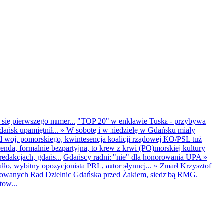
 się pierwszego numer...
"TOP 20" w enklawie Tuska - przybywa
dańsk upamiętnił...
»
W sobotę i w niedzielę w Gdańsku miały
d woj. pomorskiego, kwintesencja koalicji rządowej KO/PSL tuż
renda, formalnie bezpartyjna, to krew z krwi (PO)morskiej kultury
edakcjach, gdańs...
Gdańscy radni: "nie" dla honorowania UPA
»
ło, wybitny opozycjonista PRL, autor słynnej...
»
Zmarł Krzysztof
ntowanych Rad Dzielnic Gdańska przed Żakiem, siedzibą RMG.
tow...