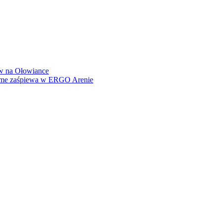
how na Ołowiance
Dame zaśpiewa w ERGO Arenie