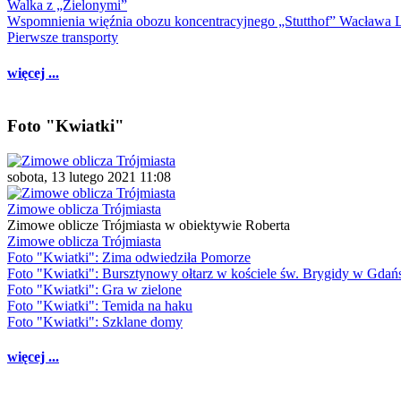
Walka z „Zielonymi”
Wspomnienia więźnia obozu koncentracyjnego „Stutthof” Wacława 
Pierwsze transporty
więcej ...
Foto "Kwiatki"
sobota, 13 lutego 2021 11:08
Zimowe oblicza Trójmiasta
Zimowe oblicze Trójmiasta w obiektywie Roberta
Zimowe oblicza Trójmiasta
Foto "Kwiatki": Zima odwiedziła Pomorze
Foto "Kwiatki": Bursztynowy ołtarz w kościele św. Brygidy w Gdań
Foto "Kwiatki": Gra w zielone
Foto "Kwiatki": Temida na haku
Foto "Kwiatki": Szklane domy
więcej ...