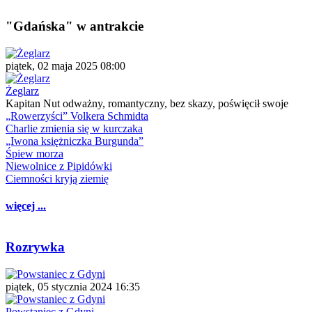
"Gdańska" w antrakcie
piątek, 02 maja 2025 08:00
Żeglarz
Kapitan Nut odważny, romantyczny, bez skazy, poświęcił swoje
„Rowerzyści” Volkera Schmidta
Charlie zmienia się w kurczaka
„Iwona księżniczka Burgunda”
Śpiew morza
Niewolnice z Pipidówki
Ciemności kryją ziemię
więcej ...
Rozrywka
piątek, 05 stycznia 2024 16:35
Powstaniec z Gdyni