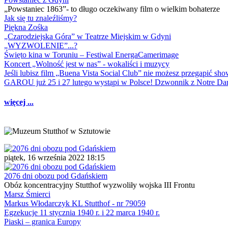
„Powstaniec 1863”- to długo oczekiwany film o wielkim bohaterze
Jak się tu znaleźliśmy?
Piękna Zośka
„Czarodziejska Góra” w Teatrze Miejskim w Gdyni
„WYZWOLENIE”...?
Święto kina w Toruniu – Festiwal EnergaCamerimage
Koncert „Wolność jest w nas” - wokaliści i muzycy
Jeśli lubisz film „Buena Vista Social Club” nie możesz przegapić s
GAROU już 25 i 27 lutego wystąpi w Polsce! Dzwonnik z Notre 
więcej ...
piątek, 16 września 2022 18:15
2076 dni obozu pod Gdańskiem
Obóz koncentracyjny Stutthof wyzwoliły wojska III Frontu
Marsz Śmierci
Markus Włodarczyk KL Stutthof - nr 79059
Egzekucje 11 stycznia 1940 r. i 22 marca 1940 r.
Piaski – granica Europy