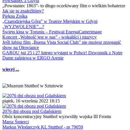
Powstaniec z Gdyni
„Powstaniec 1863”- to długo oczekiwany film o wielkim bohaterze
Jak się tu znaleźliśmy?
Piękna Zośka
„Czarodziejska Góra” w Teatrze Miejskim w Gdyni
„WYZWOLENIE”...?
Święto kina w Toruniu – Festiwal EnergaCamerimage
Koncert „Wolność jest w nas” - wokaliści i muzycy
Jeśli lubisz film „Buena Vista Social Club” nie możesz przegapić
show na Ołowiance
GAROU już 25 i 27 lutego wystąpi w Polsce! Dzwonnik z Notre
Dame zaśpiewa w ERGO Arenie
więcej ...
piątek, 16 września 2022 18:15
2076 dni obozu pod Gdańskiem
Obóz koncentracyjny Stutthof wyzwoliły wojska III Frontu
Marsz Śmierci
Markus Włodarczyk KL Stutthof - nr 79059