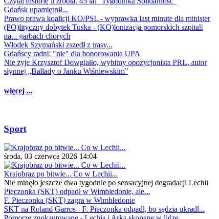
Czytaj historię u źródła. 45 lat "Tygodnika Solidarność"
Gdańsk upamiętnił...
Prawo prawa koalicji KO/PSL - wyprawka last minute dla minister
(PO)lityczny dobytek Tuska - (KO)lonizacja pomorskich szpitali
na... garbach chorych
Włodek Szymański zszedł z trasy...
Gdańscy radni: "nie" dla honorowania UPA
Nie żyje Krzysztof Dowgiałło, wybitny opozycjonista PRL, autor
słynnej „Ballady o Janku Wiśniewskim”
więcej ...
Sport
środa, 03 czerwca 2026 14:04
Krajobraz po bitwie... Co w Lechii...
Nie minęło jeszcze dwa tygodnie po sensacyjnej degradacji Lechii
Pieczonka (SKT) odpadł w Wimbledonie, ale...
F. Pieczonka (SKT) zagra w Wimbledonie
SKT na Roland Garros - F. Pieczonka odpadł, bo sędzia ukradł...
Pomorze znokautowane - Lechia i Arka skopane w lidze