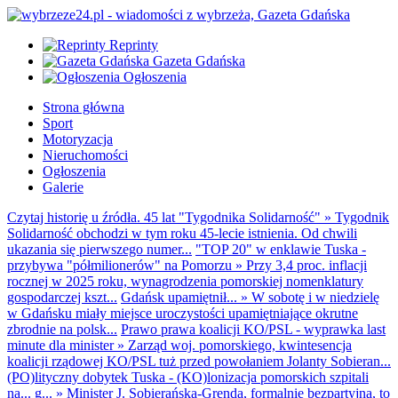
Reprinty
Gazeta Gdańska
Ogłoszenia
Strona główna
Sport
Motoryzacja
Nieruchomości
Ogłoszenia
Galerie
Czytaj historię u źródła. 45 lat "Tygodnika Solidarność"
»
Tygodnik
Solidarność obchodzi w tym roku 45-lecie istnienia. Od chwili
ukazania się pierwszego numer...
"TOP 20" w enklawie Tuska -
przybywa "półmilionerów" na Pomorzu
»
Przy 3,4 proc. inflacji
rocznej w 2025 roku, wynagrodzenia pomorskiej nomenklatury
gospodarczej kszt...
Gdańsk upamiętnił...
»
W sobotę i w niedzielę
w Gdańsku miały miejsce uroczystości upamiętniające okrutne
zbrodnie na polsk...
Prawo prawa koalicji KO/PSL - wyprawka last
minute dla minister
»
Zarząd woj. pomorskiego, kwintesencja
koalicji rządowej KO/PSL tuż przed powołaniem Jolanty Sobieran...
(PO)lityczny dobytek Tuska - (KO)lonizacja pomorskich szpitali
na... g...
»
Minister J. Sobierańska-Grenda, formalnie bezpartyjna, to