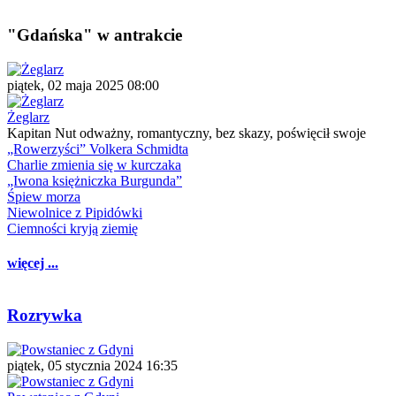
"Gdańska" w antrakcie
piątek, 02 maja 2025 08:00
Żeglarz
Kapitan Nut odważny, romantyczny, bez skazy, poświęcił swoje
„Rowerzyści” Volkera Schmidta
Charlie zmienia się w kurczaka
„Iwona księżniczka Burgunda”
Śpiew morza
Niewolnice z Pipidówki
Ciemności kryją ziemię
więcej ...
Rozrywka
piątek, 05 stycznia 2024 16:35