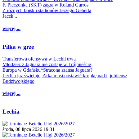
F. Pieczonka (SKT) zagra w Roland Garros
Z różnych boisk i stadionów Jerzego Geberta
Jacek...
więcej ...
Piłka w grze
Transferowa ofensywa w Lechii trwa
Młodzież z Jaguara nie zostaje w Trójmieście
Europa w Gdańsku*Stracona szansa Jaguara?
Lechia już świętuje, Arka musi postawić kropkę nad i, jubileusz
Budziwojskiego
więcej ...
Lechia
środa, 08 lipca 2026 19:31