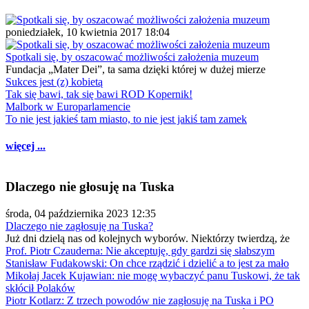
poniedziałek, 10 kwietnia 2017 18:04
Spotkali się, by oszacować możliwości założenia muzeum
Fundacja „Mater Dei”, ta sama dzięki której w dużej mierze
Sukces jest (z) kobietą
Tak się bawi, tak się bawi ROD Kopernik!
Malbork w Europarlamencie
To nie jest jakieś tam miasto, to nie jest jakiś tam zamek
więcej ...
Dlaczego nie głosuję na Tuska
środa, 04 października 2023 12:35
Dlaczego nie zagłosuję na Tuska?
Już dni dzielą nas od kolejnych wyborów. Niektórzy twierdzą, że
Prof. Piotr Czauderna: Nie akceptuję, gdy gardzi się słabszym
Stanisław Fudakowski: On chce rządzić i dzielić a to jest za mało
Mikołaj Jacek Kujawian: nie mogę wybaczyć panu Tuskowi, że tak
skłócił Polaków
Piotr Kotlarz: Z trzech powodów nie zagłosuję na Tuska i PO