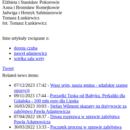
Elżbieta i Stanisław Pokorowie
Anna i Bronisław Romejkowie
Jadwiga i Henryk Sabiniarzowie
Tomasz Łunkiewicz
fot. Tomasz Łunkiewicz
Inne artykuły związane z:
dorota czuba
paweł adamowicz
wielka sala wety
Tweet
Related news items:
07/12/2023 17:42
-
Wasz sejm, nasza gmina - gdańskie szanse
opozycji
09/11/2023 17:44
-
Porządki Tuska od Bałtyku. Perkaliki dla
Gdańska - 100 mln euro dla Lipska
16/03/2023 10:03
-
Stefan Wilmont skazany na dożywocie za
zabójstwo Pawła Adamowicza
07/04/2022 18:37
-
Druga rozprawa w sprawie zabójstwa
Pawła Adamowicza
30/03/2022 13:33
-
Początek procesu w sprawie zabójstwa