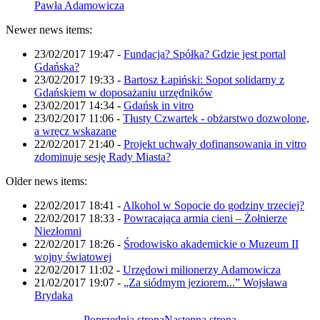
Pawła Adamowicza
Newer news items:
23/02/2017 19:47
-
Fundacja? Spółka? Gdzie jest portal
Gdańska?
23/02/2017 19:33
-
Bartosz Łapiński: Sopot solidarny z
Gdańskiem w doposażaniu urzędników
23/02/2017 14:34
-
Gdańsk in vitro
23/02/2017 11:06
-
Tłusty Czwartek - obżarstwo dozwolone,
a wręcz wskazane
22/02/2017 21:40
-
Projekt uchwały dofinansowania in vitro
zdominuje sesję Rady Miasta?
Older news items:
22/02/2017 18:41
-
Alkohol w Sopocie do godziny trzeciej?
22/02/2017 18:33
-
Powracająca armia cieni – Żołnierze
Niezłomni
22/02/2017 18:26
-
Środowisko akademickie o Muzeum II
wojny światowej
22/02/2017 11:02
-
Urzędowi milionerzy Adamowicza
21/02/2017 19:07
-
„Za siódmym jeziorem...” Wojsława
Brydaka
Poprzednia strona
Następna strona