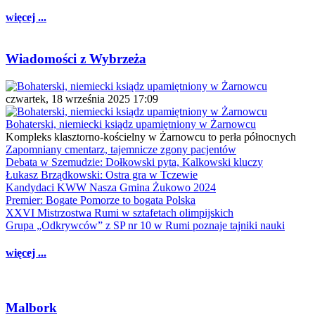
więcej ...
Wiadomości z Wybrzeża
czwartek, 18 września 2025 17:09
Bohaterski, niemiecki ksiądz upamiętniony w Żarnowcu
Kompleks klasztorno-kościelny w Żarnowcu to perła północnych
Zapomniany cmentarz, tajemnicze zgony pacjentów
Debata w Szemudzie: Dołkowski pyta, Kalkowski kluczy
Łukasz Brządkowski: Ostra gra w Tczewie
Kandydaci KWW Nasza Gmina Żukowo 2024
Premier: Bogate Pomorze to bogata Polska
XXVI Mistrzostwa Rumi w sztafetach olimpijskich
Grupa „Odkrywców” z SP nr 10 w Rumi poznaje tajniki nauki
więcej ...
Malbork