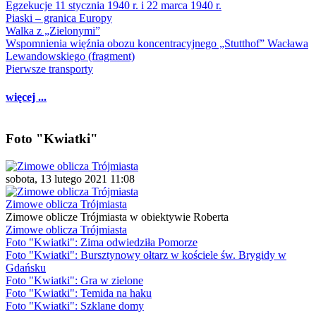
Egzekucje 11 stycznia 1940 r. i 22 marca 1940 r.
Piaski – granica Europy
Walka z „Zielonymi”
Wspomnienia więźnia obozu koncentracyjnego „Stutthof” Wacława
Lewandowskiego (fragment)
Pierwsze transporty
więcej ...
Foto "Kwiatki"
sobota, 13 lutego 2021 11:08
Zimowe oblicza Trójmiasta
Zimowe oblicze Trójmiasta w obiektywie Roberta
Zimowe oblicza Trójmiasta
Foto "Kwiatki": Zima odwiedziła Pomorze
Foto "Kwiatki": Bursztynowy ołtarz w kościele św. Brygidy w
Gdańsku
Foto "Kwiatki": Gra w zielone
Foto "Kwiatki": Temida na haku
Foto "Kwiatki": Szklane domy