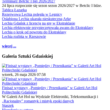
Terminarz Betclic I ligi 2026/2027
24 lipca rozpocznie się sezon sezon 2026/2027 w Betclic I lidze.
Tablica Łazarka
Rezerwowa Lechia poległa w Legnicy
Osłabiona Lechia ukarała nieskuteczną Arkę
Lechia Gdańsk z licencją na grę w Ekstraklasie
Lechia efektownie przypieczętowała awans do Ekstraklasy
Lechia o krok od powrotu do Ekstraklasy
Lechia rozbita w Rzeszowie
więcej ...
Galeria Sztuki Gdańskiej
wtorek, 26 maja 2026 07:58
Finisaż wystawy „Pomiędzy / Przenikania” w Galerii Art Hol
Politechniki Gdańskiej
W Galerii Art Hol na Wydziale Elektroniki, Telekomunikacji i
„Racjonalny” romantyk i mistyk epoki danych
Staszek
Hierofonia w sztuce