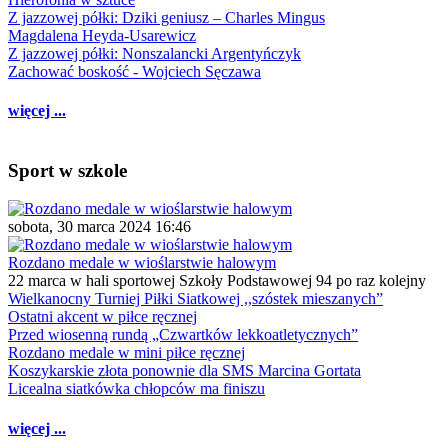
Z jazzowej półki: Dziki geniusz – Charles Mingus
Magdalena Heyda-Usarewicz
Z jazzowej półki: Nonszalancki Argentyńczyk
Zachować boskość - Wojciech Sęczawa
więcej ...
Sport w szkole
sobota, 30 marca 2024 16:46
Rozdano medale w wioślarstwie halowym
22 marca w hali sportowej Szkoły Podstawowej 94 po raz kolejny
Wielkanocny Turniej Piłki Siatkowej ,,szóstek mieszanych”
Ostatni akcent w piłce ręcznej
Przed wiosenną rundą „Czwartków lekkoatletycznych”
Rozdano medale w mini piłce ręcznej
Koszykarskie złota ponownie dla SMS Marcina Gortata
Licealna siatkówka chłopców ma finiszu
więcej ...