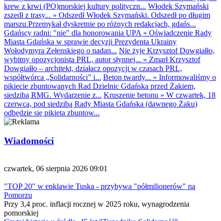
krew z krwi (PO)morskiej kultury polityczn...
Włodek Szymański
zszedł z trasy...
»
Odszedł Włodek Szymański. Odszedł po długim
marszu.Przemykał dyskretnie po różnych redakcjach, gdańs...
Gdańscy radni: "nie" dla honorowania UPA
»
Oświadczenie Rady
Miasta Gdańska w sprawie decyzji Prezydenta Ukrainy
Wołodymyra Zełenskiego o nadan...
Nie żyje Krzysztof Dowgiałło,
wybitny opozycjonista PRL, autor słynnej...
»
Zmarł Krzysztof
Dowgiałło – architekt, działacz opozycji w czasach PRL,
współtwórca „Solidarności” i...
Beton twardy...
»
Informowaliśmy o
pikiecie zbuntowanych Rad Dzielnic Gdańska przed Żakiem,
siedzibą RMG. Wydarzenie z...
Kruszenie betonu
»
W czwartek, 18
czerwca, pod siedzibą Rady Miasta Gdańska (dawnego Żaku)
odbędzie się pikieta zbuntow...
Wiadomości
czwartek, 06 sierpnia 2026 09:01
"TOP 20" w enklawie Tuska - przybywa "półmilionerów" na
Pomorzu
Przy 3,4 proc. inflacji rocznej w 2025 roku, wynagrodzenia
pomorskiej