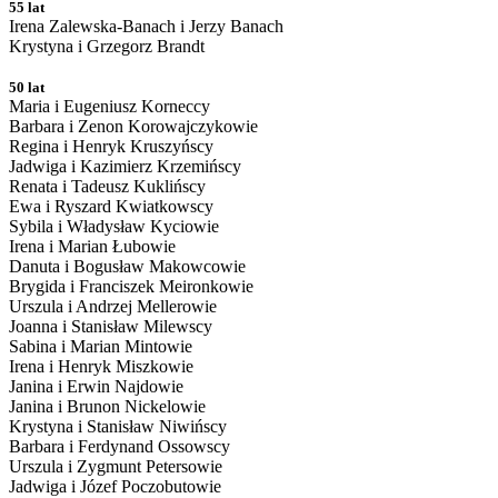
55 lat
Irena Zalewska-Banach i Jerzy Banach
Krystyna i Grzegorz Brandt
50 lat
Maria i Eugeniusz Korneccy
Barbara i Zenon Korowajczykowie
Regina i Henryk Kruszyńscy
Jadwiga i Kazimierz Krzemińscy
Renata i Tadeusz Kuklińscy
Ewa i Ryszard Kwiatkowscy
Sybila i Władysław Kyciowie
Irena i Marian Łubowie
Danuta i Bogusław Makowcowie
Brygida i Franciszek Meironkowie
Urszula i Andrzej Mellerowie
Joanna i Stanisław Milewscy
Sabina i Marian Mintowie
Irena i Henryk Miszkowie
Janina i Erwin Najdowie
Janina i Brunon Nickelowie
Krystyna i Stanisław Niwińscy
Barbara i Ferdynand Ossowscy
Urszula i Zygmunt Petersowie
Jadwiga i Józef Poczobutowie