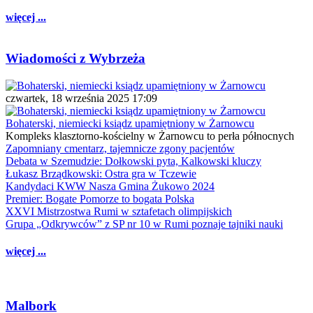
więcej ...
Wiadomości z Wybrzeża
czwartek, 18 września 2025 17:09
Bohaterski, niemiecki ksiądz upamiętniony w Żarnowcu
Kompleks klasztorno-kościelny w Żarnowcu to perła północnych
Zapomniany cmentarz, tajemnicze zgony pacjentów
Debata w Szemudzie: Dołkowski pyta, Kalkowski kluczy
Łukasz Brządkowski: Ostra gra w Tczewie
Kandydaci KWW Nasza Gmina Żukowo 2024
Premier: Bogate Pomorze to bogata Polska
XXVI Mistrzostwa Rumi w sztafetach olimpijskich
Grupa „Odkrywców” z SP nr 10 w Rumi poznaje tajniki nauki
więcej ...
Malbork