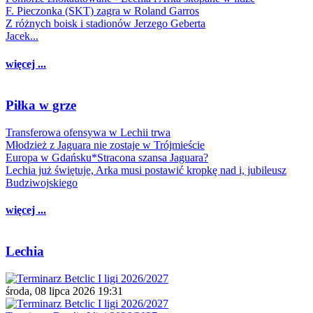
F. Pieczonka (SKT) zagra w Roland Garros
Z różnych boisk i stadionów Jerzego Geberta
Jacek...
więcej ...
Piłka w grze
Transferowa ofensywa w Lechii trwa
Młodzież z Jaguara nie zostaje w Trójmieście
Europa w Gdańsku*Stracona szansa Jaguara?
Lechia już świętuje, Arka musi postawić kropkę nad i, jubileusz
Budziwojskiego
więcej ...
Lechia
środa, 08 lipca 2026 19:31