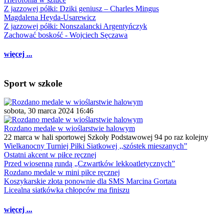
Z jazzowej półki: Dziki geniusz – Charles Mingus
Magdalena Heyda-Usarewicz
Z jazzowej półki: Nonszalancki Argentyńczyk
Zachować boskość - Wojciech Sęczawa
więcej ...
Sport w szkole
sobota, 30 marca 2024 16:46
Rozdano medale w wioślarstwie halowym
22 marca w hali sportowej Szkoły Podstawowej 94 po raz kolejny
Wielkanocny Turniej Piłki Siatkowej ,,szóstek mieszanych”
Ostatni akcent w piłce ręcznej
Przed wiosenną rundą „Czwartków lekkoatletycznych”
Rozdano medale w mini piłce ręcznej
Koszykarskie złota ponownie dla SMS Marcina Gortata
Licealna siatkówka chłopców ma finiszu
więcej ...