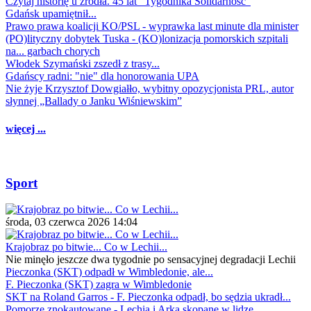
Czytaj historię u źródła. 45 lat "Tygodnika Solidarność"
Gdańsk upamiętnił...
Prawo prawa koalicji KO/PSL - wyprawka last minute dla minister
(PO)lityczny dobytek Tuska - (KO)lonizacja pomorskich szpitali
na... garbach chorych
Włodek Szymański zszedł z trasy...
Gdańscy radni: "nie" dla honorowania UPA
Nie żyje Krzysztof Dowgiałło, wybitny opozycjonista PRL, autor
słynnej „Ballady o Janku Wiśniewskim”
więcej ...
Sport
środa, 03 czerwca 2026 14:04
Krajobraz po bitwie... Co w Lechii...
Nie minęło jeszcze dwa tygodnie po sensacyjnej degradacji Lechii
Pieczonka (SKT) odpadł w Wimbledonie, ale...
F. Pieczonka (SKT) zagra w Wimbledonie
SKT na Roland Garros - F. Pieczonka odpadł, bo sędzia ukradł...
Pomorze znokautowane - Lechia i Arka skopane w lidze