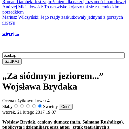
Roman Dambek: Jest zagrożeniem dla naszej tożsamości narodowej
Andrzej Michałowski: To nazwisko kojarzy mi się z niemieckim
porządkiem
Mariusz Wilczyński: Jego rządy zaskutkowały jednymi z gorszych
decyzji
więcej ...
SZUKAJ
„Za siódmym jeziorem...”
Wojsława Brydaka
Ocena użytkowników:
/ 4
Słaby
Świetny
wtorek, 21 lutego 2017 19:07
Wojsław Brydak, ceniony tłumacz (m.in. Salmana Rushdiego),
publicysta i dziennikarz oraz autor sztuk teatralnych z