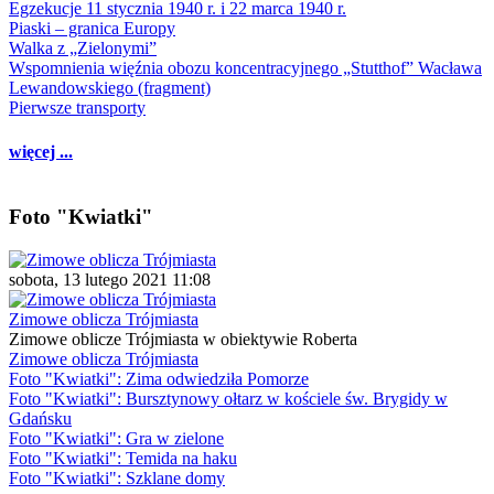
Egzekucje 11 stycznia 1940 r. i 22 marca 1940 r.
Piaski – granica Europy
Walka z „Zielonymi”
Wspomnienia więźnia obozu koncentracyjnego „Stutthof” Wacława
Lewandowskiego (fragment)
Pierwsze transporty
więcej ...
Foto "Kwiatki"
sobota, 13 lutego 2021 11:08
Zimowe oblicza Trójmiasta
Zimowe oblicze Trójmiasta w obiektywie Roberta
Zimowe oblicza Trójmiasta
Foto "Kwiatki": Zima odwiedziła Pomorze
Foto "Kwiatki": Bursztynowy ołtarz w kościele św. Brygidy w
Gdańsku
Foto "Kwiatki": Gra w zielone
Foto "Kwiatki": Temida na haku
Foto "Kwiatki": Szklane domy