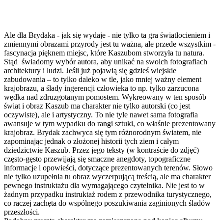
Ale dla Brydaka - jak się wydaje - nie tylko ta gra światłocieniem i
zmiennymi obrazami przyrody jest tu ważna, ale przede wszystkim -
fascynacja pięknem miejsc, które Kaszubom stworzyła tu natura.
Stąd świadomy wybór autora, aby unikać na swoich fotografiach
architektury i ludzi. Jeśli już pojawią się gdzieś wiejskie
zabudowania – to tylko daleko w tle, jako mniej ważny element
krajobrazu, a ślady ingerencji człowieka to np. tylko zarzucona
wędka nad zdruzgotanym pomostem. Wykreowany w ten sposób
świat i obraz Kaszub ma charakter nie tylko autorski (co jest
oczywiste), ale i artystyczny. To nie tyle nawet sama fotografia
awansuje w tym wypadku do rangi sztuki, co właśnie prezentowany
krajobraz. Brydak zachwyca się tym różnorodnym światem, nie
zapominając jednak o złożonej historii tych ziem i całym
dziedzictwie Kaszub. Przez jego teksty (w kontraście do zdjęć)
często-gęsto przewijają się smaczne anegdoty, topograficzne
informacje i opowieści, dotyczące prezentowanych terenów. Słowo
nie tylko uzupełnia tu obraz wyczerpującą treścią, ale ma charakter
pewnego instruktażu dla wymagającego czytelnika. Nie jest to w
żadnym przypadku instruktaż rodem z przewodnika turystycznego,
co raczej zachęta do wspólnego poszukiwania zaginionych śladów
przeszłości.