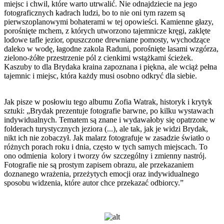
miejsc i chwil, które warto utrwalić. Nie odnajdziecie na jego
fotograficznych kadrach ludzi, bo to nie oni tym razem są
pierwszoplanowymi bohaterami w tej opowieści. Kamienne głazy,
porośnięte mchem, z których utworzono tajemnicze kręgi, zaklęte
lodowe tafle jezior, opuszczone drewniane pomosty, wychodzące
daleko w wodę, łagodne zakola Raduni, porośnięte lasami wzgórza,
zielono-żółte przestrzenie pól z cienkimi wstążkami ścieżek.
Kaszuby to dla Brydaka kraina zapoznana i piękna, ale wciąż pełna
tajemnic i miejsc, która każdy musi osobno odkryć dla siebie.
Jak pisze w posłowiu tego albumu Zofia Watrak, historyk i krytyk
sztuki: „Brydak prezentuje fotografie barwne, po kilku wystawach
indywidualnych. Tematem są znane i wydawałoby się opatrzone w
folderach turystycznych jeziora (...), ale tak, jak je widzi Brydak,
nikt ich nie zobaczył. Jak malarz fotografuje w zasadzie światło o
różnych porach roku i dnia, często w tych samych miejscach. To
ono odmienia kolory i tworzy ów szczególny i zmienny nastrój.
Fotografie nie są prostym zapisem obrazu, ale przekazaniem
doznanego wrażenia, przeżytych emocji oraz indywidualnego
sposobu widzenia, które autor chce przekazać odbiorcy.”