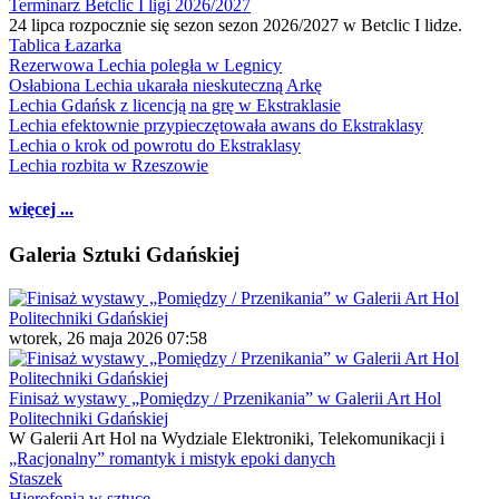
Terminarz Betclic I ligi 2026/2027
24 lipca rozpocznie się sezon sezon 2026/2027 w Betclic I lidze.
Tablica Łazarka
Rezerwowa Lechia poległa w Legnicy
Osłabiona Lechia ukarała nieskuteczną Arkę
Lechia Gdańsk z licencją na grę w Ekstraklasie
Lechia efektownie przypieczętowała awans do Ekstraklasy
Lechia o krok od powrotu do Ekstraklasy
Lechia rozbita w Rzeszowie
więcej ...
Galeria Sztuki Gdańskiej
wtorek, 26 maja 2026 07:58
Finisaż wystawy „Pomiędzy / Przenikania” w Galerii Art Hol
Politechniki Gdańskiej
W Galerii Art Hol na Wydziale Elektroniki, Telekomunikacji i
„Racjonalny” romantyk i mistyk epoki danych
Staszek
Hierofonia w sztuce