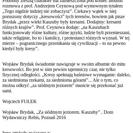
Podobny zresztą charakter ma zamieszczona pod koniec albumu
rozmowa z prof. Andrzejem Ceynową pod wymownym tytułem
„Tego nigdzie indziej nie zobaczysz”. Ciekawy wątek w niej
poruszony dotyczy „kresowości” tych terenów, bowiem jak pisze
Brydak „przez wieki Kaszuby były kresami. Dodajmy: kresami
różnych krajów”. Prof. Ceynowa dodaje: „na Kaszubach
funkcjonowały różne kultury, różne języki, ludzie byli przemieszani,
także religijnie, bo to i katolicy, i protestanci różnych wyznań. W tej
mierze – pogranicznego przenikania się cywilizacji – to na pewno
kiedyś były kresy”.
Wojsław Brydak świadomie nawiązuje w swoim albumie do mitu
kresowości. Bo jest w nim pewien tajemniczy czar, nie tylko
fizycznej odległości. „Kresy spełniają baśniowe wymaganie: daleko,
za siedmioma rzekami, za siedmioma górami”... Ale o tym, co
można odkryć „za siódmym jeziorem” musicie się przekonać już
sami.
Wojciech FUŁEK
Wojsław Brydak, „Za siódmym jeziorem. Kaszuby” , Dom
Wydawniczy Rebis, Poznań 2016
Inne artykuły związane z: