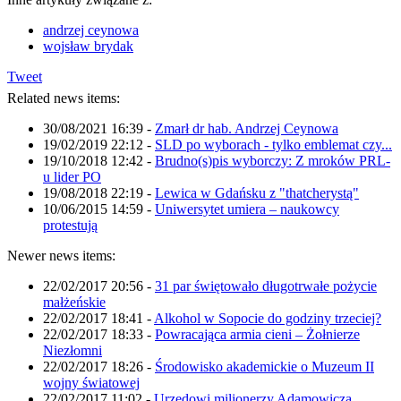
andrzej ceynowa
wojsław brydak
Tweet
Related news items:
30/08/2021 16:39
-
Zmarł dr hab. Andrzej Ceynowa
19/02/2019 22:12
-
SLD po wyborach - tylko emblemat czy...
19/10/2018 12:42
-
Brudno(s)pis wyborczy: Z mroków PRL-
u lider PO
19/08/2018 22:19
-
Lewica w Gdańsku z "thatcherystą"
10/06/2015 14:59
-
Uniwersytet umiera – naukowcy
protestują
Newer news items:
22/02/2017 20:56
-
31 par świętowało długotrwałe pożycie
małżeńskie
22/02/2017 18:41
-
Alkohol w Sopocie do godziny trzeciej?
22/02/2017 18:33
-
Powracająca armia cieni – Żołnierze
Niezłomni
22/02/2017 18:26
-
Środowisko akademickie o Muzeum II
wojny światowej
22/02/2017 11:02
-
Urzędowi milionerzy Adamowicza