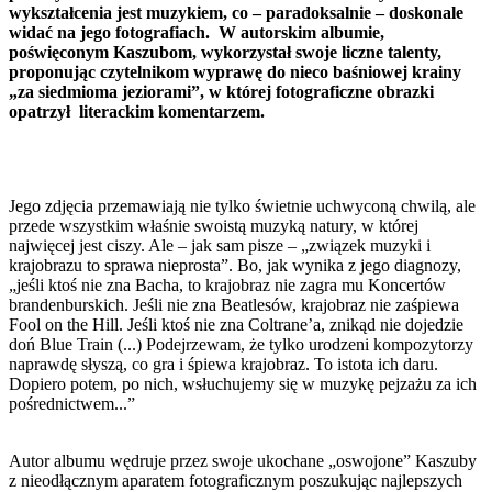
wykształcenia jest muzykiem, co – paradoksalnie – doskonale
widać na jego fotografiach. W autorskim albumie,
poświęconym Kaszubom, wykorzystał swoje liczne talenty,
proponując czytelnikom wyprawę do nieco baśniowej krainy
„za siedmioma jeziorami”, w której fotograficzne obrazki
opatrzył literackim komentarzem.
Jego zdjęcia przemawiają nie tylko świetnie uchwyconą chwilą, ale
przede wszystkim właśnie swoistą muzyką natury, w której
najwięcej jest ciszy. Ale – jak sam pisze – „związek muzyki i
krajobrazu to sprawa nieprosta”. Bo, jak wynika z jego diagnozy,
„jeśli ktoś nie zna Bacha, to krajobraz nie zagra mu Koncertów
brandenburskich. Jeśli nie zna Beatlesów, krajobraz nie zaśpiewa
Fool on the Hill. Jeśli ktoś nie zna Coltrane’a, znikąd nie dojedzie
doń Blue Train (...) Podejrzewam, że tylko urodzeni kompozytorzy
naprawdę słyszą, co gra i śpiewa krajobraz. To istota ich daru.
Dopiero potem, po nich, wsłuchujemy się w muzykę pejzażu za ich
pośrednictwem...”
Autor albumu wędruje przez swoje ukochane „oswojone” Kaszuby
z nieodłącznym aparatem fotograficznym poszukując najlepszych