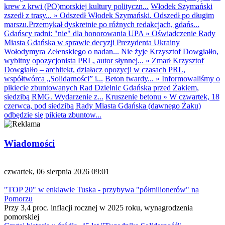
krew z krwi (PO)morskiej kultury polityczn...
Włodek Szymański
zszedł z trasy...
»
Odszedł Włodek Szymański. Odszedł po długim
marszu.Przemykał dyskretnie po różnych redakcjach, gdańs...
Gdańscy radni: "nie" dla honorowania UPA
»
Oświadczenie Rady
Miasta Gdańska w sprawie decyzji Prezydenta Ukrainy
Wołodymyra Zełenskiego o nadan...
Nie żyje Krzysztof Dowgiałło,
wybitny opozycjonista PRL, autor słynnej...
»
Zmarł Krzysztof
Dowgiałło – architekt, działacz opozycji w czasach PRL,
współtwórca „Solidarności” i...
Beton twardy...
»
Informowaliśmy o
pikiecie zbuntowanych Rad Dzielnic Gdańska przed Żakiem,
siedzibą RMG. Wydarzenie z...
Kruszenie betonu
»
W czwartek, 18
czerwca, pod siedzibą Rady Miasta Gdańska (dawnego Żaku)
odbędzie się pikieta zbuntow...
Wiadomości
czwartek, 06 sierpnia 2026 09:01
"TOP 20" w enklawie Tuska - przybywa "półmilionerów" na
Pomorzu
Przy 3,4 proc. inflacji rocznej w 2025 roku, wynagrodzenia
pomorskiej