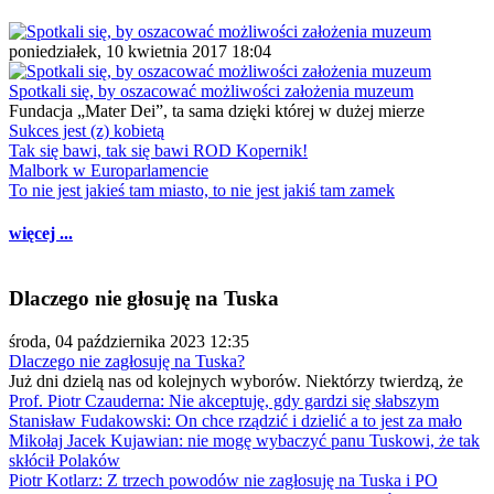
poniedziałek, 10 kwietnia 2017 18:04
Spotkali się, by oszacować możliwości założenia muzeum
Fundacja „Mater Dei”, ta sama dzięki której w dużej mierze
Sukces jest (z) kobietą
Tak się bawi, tak się bawi ROD Kopernik!
Malbork w Europarlamencie
To nie jest jakieś tam miasto, to nie jest jakiś tam zamek
więcej ...
Dlaczego nie głosuję na Tuska
środa, 04 października 2023 12:35
Dlaczego nie zagłosuję na Tuska?
Już dni dzielą nas od kolejnych wyborów. Niektórzy twierdzą, że
Prof. Piotr Czauderna: Nie akceptuję, gdy gardzi się słabszym
Stanisław Fudakowski: On chce rządzić i dzielić a to jest za mało
Mikołaj Jacek Kujawian: nie mogę wybaczyć panu Tuskowi, że tak
skłócił Polaków
Piotr Kotlarz: Z trzech powodów nie zagłosuję na Tuska i PO