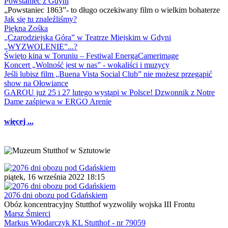
Powstaniec z Gdyni
„Powstaniec 1863”- to długo oczekiwany film o wielkim bohaterze
Jak się tu znaleźliśmy?
Piękna Zośka
„Czarodziejska Góra” w Teatrze Miejskim w Gdyni
„WYZWOLENIE”...?
Święto kina w Toruniu – Festiwal EnergaCamerimage
Koncert „Wolność jest w nas” - wokaliści i muzycy
Jeśli lubisz film „Buena Vista Social Club” nie możesz przegapić
show na Ołowiance
GAROU już 25 i 27 lutego wystąpi w Polsce! Dzwonnik z Notre
Dame zaśpiewa w ERGO Arenie
więcej ...
piątek, 16 września 2022 18:15
2076 dni obozu pod Gdańskiem
Obóz koncentracyjny Stutthof wyzwoliły wojska III Frontu
Marsz Śmierci
Markus Włodarczyk KL Stutthof - nr 79059