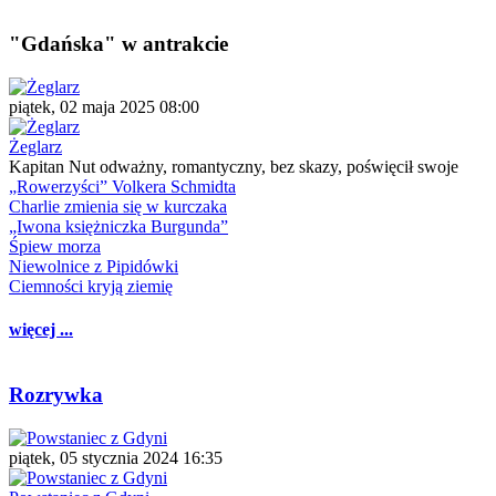
"Gdańska" w antrakcie
piątek, 02 maja 2025 08:00
Żeglarz
Kapitan Nut odważny, romantyczny, bez skazy, poświęcił swoje
„Rowerzyści” Volkera Schmidta
Charlie zmienia się w kurczaka
„Iwona księżniczka Burgunda”
Śpiew morza
Niewolnice z Pipidówki
Ciemności kryją ziemię
więcej ...
Rozrywka
piątek, 05 stycznia 2024 16:35