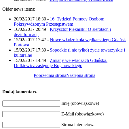
Older news items:
20/02/2017 18:30
-
16. Tydzień Pomocy Osobom
Pokrzywdzonym Przestępstwem
16/02/2017 20:49
-
Krzysztof Piekarski: O sierotach i
dezinformacji
15/02/2017 17:47
-
Nowe władze koła wędkarskiego Gdańsk
Portowa
15/02/2017 17:39
-
Sopockie (i nie tylko) życie towarzyskie i
kulturalne
15/02/2017 14:49
-
Zmiany we władzach Gdańska.
Dulkiewicz zastępuje Bojanowskiego
Poprzednia strona
Następna strona
Dodaj komentarz
Imię (obowiązkowe)
E-Mail (obowiązkowe)
Strona internetowa