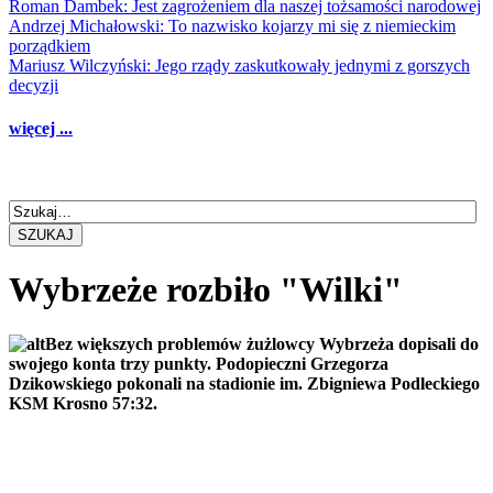
Roman Dambek: Jest zagrożeniem dla naszej tożsamości narodowej
Andrzej Michałowski: To nazwisko kojarzy mi się z niemieckim
porządkiem
Mariusz Wilczyński: Jego rządy zaskutkowały jednymi z gorszych
decyzji
więcej ...
SZUKAJ
Wybrzeże rozbiło "Wilki"
Bez większych problemów żużlowcy Wybrzeża dopisali do
swojego konta trzy punkty. Podopieczni Grzegorza
Dzikowskiego pokonali na stadionie im. Zbigniewa Podleckiego
KSM Krosno 57:32.