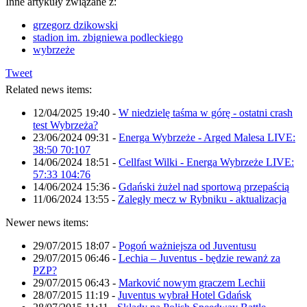
Inne artykuły związane z:
grzegorz dzikowski
stadion im. zbigniewa podleckiego
wybrzeże
Tweet
Related news items:
12/04/2025 19:40
-
W niedzielę taśma w górę - ostatni crash
test Wybrzeża?
23/06/2024 09:31
-
Energa Wybrzeże - Arged Malesa LIVE:
38:50 70:107
14/06/2024 18:51
-
Cellfast Wilki - Energa Wybrzeże LIVE:
57:33 104:76
14/06/2024 15:36
-
Gdański żużel nad sportową przepaścią
11/06/2024 13:55
-
Zaległy mecz w Rybniku - aktualizacja
Newer news items:
29/07/2015 18:07
-
Pogoń ważniejsza od Juventusu
29/07/2015 06:46
-
Lechia – Juventus - będzie rewanż za
PZP?
29/07/2015 06:43
-
Marković nowym graczem Lechii
28/07/2015 11:19
-
Juventus wybrał Hotel Gdańsk