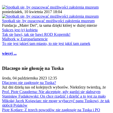
poniedziałek, 10 kwietnia 2017 18:04
Spotkali się, by oszacować możliwości założenia muzeum
Fundacja „Mater Dei”, ta sama dzięki której w dużej mierze
Sukces jest (z) kobietą
Tak się bawi, tak się bawi ROD Kopernik!
Malbork w Europarlamencie
To nie jest jakieś tam miasto, to nie jest jakiś tam zamek
więcej ...
Dlaczego nie głosuję na Tuska
środa, 04 października 2023 12:35
Dlaczego nie zagłosuję na Tuska?
Już dni dzielą nas od kolejnych wyborów. Niektórzy twierdzą, że
Prof. Piotr Czauderna: Nie akceptuję, gdy gardzi się słabszym
Stanisław Fudakowski: On chce rządzić i dzielić a to jest za mało
Mikołaj Jacek Kujawian: nie mogę wybaczyć panu Tuskowi, że tak
skłócił Polaków
Piotr Kotlarz: Z trzech powodów nie zagłosuję na Tuska i PO