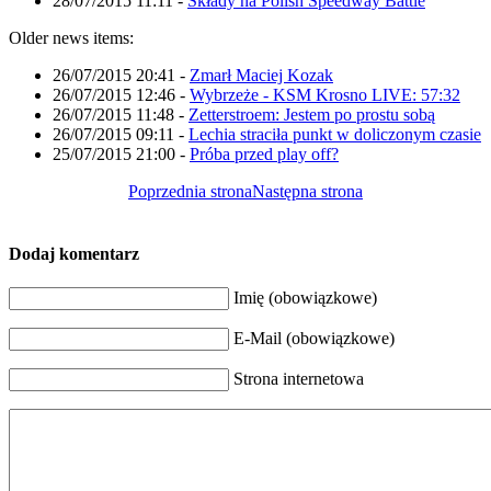
28/07/2015 11:11
-
Składy na Polish Speedway Battle
Older news items:
26/07/2015 20:41
-
Zmarł Maciej Kozak
26/07/2015 12:46
-
Wybrzeże - KSM Krosno LIVE: 57:32
26/07/2015 11:48
-
Zetterstroem: Jestem po prostu sobą
26/07/2015 09:11
-
Lechia straciła punkt w doliczonym czasie
25/07/2015 21:00
-
Próba przed play off?
Poprzednia strona
Następna strona
Dodaj komentarz
Imię (obowiązkowe)
E-Mail (obowiązkowe)
Strona internetowa