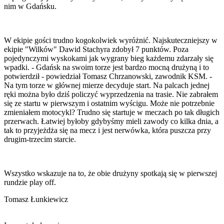
nim w Gdańsku.
W ekipie gości trudno kogokolwiek wyróżnić. Najskuteczniejszy w
ekipie "Wilków" Dawid Stachyra zdobył 7 punktów. Poza
pojedynczymi wyskokami jak wygrany bieg każdemu zdarzały się
wpadki. - Gdańsk na swoim torze jest bardzo mocną drużyną i to
potwierdził - powiedział Tomasz Chrzanowski, zawodnik KSM. -
Na tym torze w głównej mierze decyduje start. Na palcach jednej
ręki można było dziś policzyć wyprzedzenia na trasie. Nie zabrałem
się ze startu w pierwszym i ostatnim wyścigu. Może nie potrzebnie
zmieniałem motocykl? Trudno się startuje w meczach po tak długich
przerwach. Łatwiej byłoby gdybyśmy mieli zawody co kilka dnia, a
tak to przyjeżdża się na mecz i jest nerwówka, która puszcza przy
drugim-trzecim starcie.
Wszystko wskazuje na to, że obie drużyny spotkają się w pierwszej
rundzie play off.
Tomasz Łunkiewicz