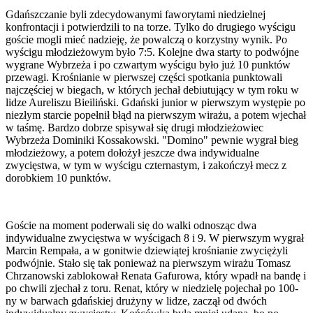
Gdańszczanie byli zdecydowanymi faworytami niedzielnej
konfrontacji i potwierdzili to na torze. Tylko do drugiego wyścigu
goście mogli mieć nadzieję, że powalczą o korzystny wynik. Po
wyścigu młodzieżowym było 7:5. Kolejne dwa starty to podwójne
wygrane Wybrzeża i po czwartym wyścigu było już 10 punktów
przewagi. Krośnianie w pierwszej części spotkania punktowali
najczęściej w biegach, w których jechał debiutujący w tym roku w
lidze Aureliszu Bieiliński. Gdański junior w pierwszym występie po
niezłym starcie popełnił błąd na pierwszym wirażu, a potem wjechał
w taśmę. Bardzo dobrze spisywał się drugi młodzieżowiec
Wybrzeża Dominiki Kossakowski. "Domino" pewnie wygrał bieg
młodzieżowy, a potem dołożył jeszcze dwa indywidualne
zwycięstwa, w tym w wyścigu czternastym, i zakończył mecz z
dorobkiem 10 punktów.
Goście na moment poderwali się do walki odnosząc dwa
indywidualne zwycięstwa w wyścigach 8 i 9. W pierwszym wygrał
Marcin Rempała, a w gonitwie dziewiątej krośnianie zwyciężyli
podwójnie. Stało się tak ponieważ na pierwszym wirażu Tomasz
Chrzanowski zablokował Renata Gafurowa, który wpadł na bandę i
po chwili zjechał z toru. Renat, który w niedzielę pojechał po 100-
ny w barwach gdańskiej drużyny w lidze, zaczął od dwóch