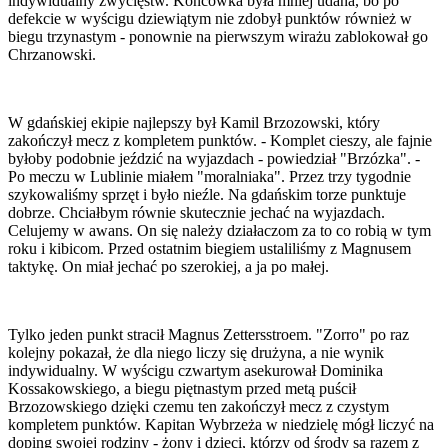
indywidualny zwycięstw. Końcówka była mniej udana, bo po
defekcie w wyścigu dziewiątym nie zdobył punktów również w
biegu trzynastym - ponownie na pierwszym wirażu zablokował go
Chrzanowski.
W gdańskiej ekipie najlepszy był Kamil Brzozowski, który
zakończył mecz z kompletem punktów. - Komplet cieszy, ale fajnie
byłoby podobnie jeździć na wyjazdach - powiedział "Brzózka". -
Po meczu w Lublinie miałem "moralniaka". Przez trzy tygodnie
szykowaliśmy sprzęt i było nieźle. Na gdańskim torze punktuje
dobrze. Chciałbym równie skutecznie jechać na wyjazdach.
Celujemy w awans. On się należy działaczom za to co robią w tym
roku i kibicom. Przed ostatnim biegiem ustaliliśmy z Magnusem
taktykę. On miał jechać po szerokiej, a ja po małej.
Tylko jeden punkt stracił Magnus Zettersstroem. "Zorro" po raz
kolejny pokazał, że dla niego liczy się drużyna, a nie wynik
indywidualny. W wyścigu czwartym asekurował Dominika
Kossakowskiego, a biegu piętnastym przed metą puścił
Brzozowskiego dzięki czemu ten zakończył mecz z czystym
kompletem punktów. Kapitan Wybrzeża w niedzielę mógł liczyć na
doping swojej rodziny - żony i dzieci, którzy od środy są razem z