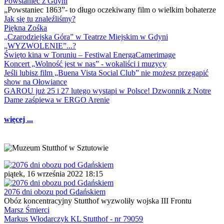
Powstaniec z Gdyni
„Powstaniec 1863”- to długo oczekiwany film o wielkim bohaterze
Jak się tu znaleźliśmy?
Piękna Zośka
„Czarodziejska Góra” w Teatrze Miejskim w Gdyni
„WYZWOLENIE”...?
Święto kina w Toruniu – Festiwal EnergaCamerimage
Koncert „Wolność jest w nas” - wokaliści i muzycy
Jeśli lubisz film „Buena Vista Social Club” nie możesz przegapić
show na Ołowiance
GAROU już 25 i 27 lutego wystąpi w Polsce! Dzwonnik z Notre
Dame zaśpiewa w ERGO Arenie
więcej ...
piątek, 16 września 2022 18:15
2076 dni obozu pod Gdańskiem
Obóz koncentracyjny Stutthof wyzwoliły wojska III Frontu
Marsz Śmierci
Markus Włodarczyk KL Stutthof - nr 79059