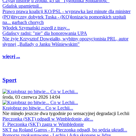
Czytaj historię u źródła. 45 lat "Tygodnika Solidarność"
Gdańsk upamiętnił...
Prawo prawa koalicji KO/PSL - wyprawka last minute dla minister
(PO)lityczny dobytek Tuska - (KO)lonizacja pomorskich szpitali
na... garbach chorych
Włodek Szymański zszedł z trasy...
Gdańscy radni: "nie" dla honorowania UPA
Nie żyje Krzysztof Dowgiałło, wybitny opozycjonista PRL, autor
słynnej „Ballady o Janku Wiśniewskim”
więcej ...
Sport
środa, 03 czerwca 2026 14:04
Krajobraz po bitwie... Co w Lechii...
Nie minęło jeszcze dwa tygodnie po sensacyjnej degradacji Lechii
Pieczonka (SKT) odpadł w Wimbledonie, ale...
F. Pieczonka (SKT) zagra w Wimbledonie
SKT na Roland Garros - F. Pieczonka odpadł, bo sędzia ukradł...
Pomorze znokautowane - Lechia i Arka skopane w lidze