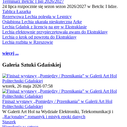
Terminarz Betclic I ligi 2026/2027
24 lipca rozpocznie się sezon sezon 2026/2027 w Betclic I lidze.
Tablica Łazarka
Rezerwowa Lechia poległa w Legnicy
Osłabiona Lechia ukarała nieskuteczną Arkę
Lechia Gdańsk z licencją na grę w Ekstraklasie
Lechia efektownie przypieczętowała awans do Ekstraklasy
Lechia o krok od powrotu do Ekstraklasy
Lechia rozbita w Rzeszowie
więcej ...
Galeria Sztuki Gdańskiej
wtorek, 26 maja 2026 07:58
Finisaż wystawy „Pomiędzy / Przenikania” w Galerii Art Hol
Politechniki Gdańskiej
W Galerii Art Hol na Wydziale Elektroniki, Telekomunikacji i
„Racjonalny” romantyk i mistyk epoki danych
Staszek
Hierofonia w sztuce