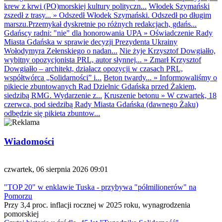
krew z krwi (PO)morskiej kultury polityczn...
Włodek Szymański
zszedł z trasy...
»
Odszedł Włodek Szymański. Odszedł po długim
marszu.Przemykał dyskretnie po różnych redakcjach, gdańs...
Gdańscy radni: "nie" dla honorowania UPA
»
Oświadczenie Rady
Miasta Gdańska w sprawie decyzji Prezydenta Ukrainy
Wołodymyra Zełenskiego o nadan...
Nie żyje Krzysztof Dowgiałło,
wybitny opozycjonista PRL, autor słynnej...
»
Zmarł Krzysztof
Dowgiałło – architekt, działacz opozycji w czasach PRL,
współtwórca „Solidarności” i...
Beton twardy...
»
Informowaliśmy o
pikiecie zbuntowanych Rad Dzielnic Gdańska przed Żakiem,
siedzibą RMG. Wydarzenie z...
Kruszenie betonu
»
W czwartek, 18
czerwca, pod siedzibą Rady Miasta Gdańska (dawnego Żaku)
odbędzie się pikieta zbuntow...
Wiadomości
czwartek, 06 sierpnia 2026 09:01
"TOP 20" w enklawie Tuska - przybywa "półmilionerów" na
Pomorzu
Przy 3,4 proc. inflacji rocznej w 2025 roku, wynagrodzenia
pomorskiej