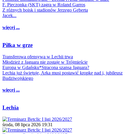
F. Pieczonka (SKT) zagra w Roland Garros
Z różnych boisk i stadionów Jerzego Geberta
Jacek...
więcej ...
Piłka w grze
Transferowa ofensywa w Lechii trwa
Młodzież z Jaguara nie zostaje w Trójmieście
Europa w Gdańsku*Stracona szansa Jaguara?
Lechia już świętuje, Arka musi postawić kropkę nad i, jubileusz
Budziwojskiego
więcej ...
Lechia
środa, 08 lipca 2026 19:31