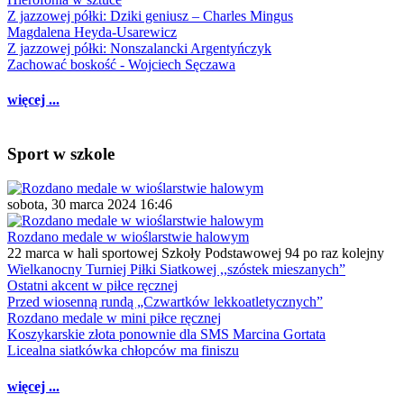
Z jazzowej półki: Dziki geniusz – Charles Mingus
Magdalena Heyda-Usarewicz
Z jazzowej półki: Nonszalancki Argentyńczyk
Zachować boskość - Wojciech Sęczawa
więcej ...
Sport w szkole
sobota, 30 marca 2024 16:46
Rozdano medale w wioślarstwie halowym
22 marca w hali sportowej Szkoły Podstawowej 94 po raz kolejny
Wielkanocny Turniej Piłki Siatkowej ,,szóstek mieszanych”
Ostatni akcent w piłce ręcznej
Przed wiosenną rundą „Czwartków lekkoatletycznych”
Rozdano medale w mini piłce ręcznej
Koszykarskie złota ponownie dla SMS Marcina Gortata
Licealna siatkówka chłopców ma finiszu
więcej ...