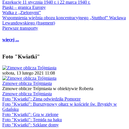
Egzekucje 11 stycznia 1940 r. i 22 marca 1940 r.
Piaski – granica Europy
Walka z „Zielonymi”
Wspomnienia więźnia obozu koncentracyjnego „Stutthof” Wacława
Lewandowskiego (fragment)
Pierwsze transporty
więcej ...
Foto "Kwiatki"
sobota, 13 lutego 2021 11:08
Zimowe oblicza Trójmiasta
Zimowe oblicze Trójmiasta w obiektywie Roberta
Zimowe oblicza Trójmiasta
Foto "Kwiatki": Zima odwiedziła Pomorze
Foto "Kwiatki": Bursztynowy ołtarz w kościele św. Brygidy w
Gdańsku
Foto "Kwiatki": Gra w zielone
Foto "Kwiatki": Temida na haku
Foto "Kwiatki": Szklane domy