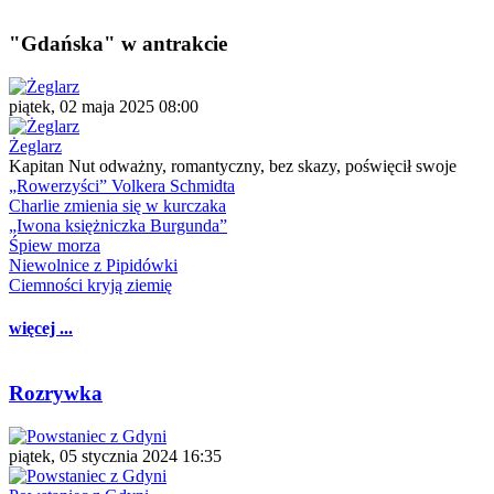
"Gdańska" w antrakcie
piątek, 02 maja 2025 08:00
Żeglarz
Kapitan Nut odważny, romantyczny, bez skazy, poświęcił swoje
„Rowerzyści” Volkera Schmidta
Charlie zmienia się w kurczaka
„Iwona księżniczka Burgunda”
Śpiew morza
Niewolnice z Pipidówki
Ciemności kryją ziemię
więcej ...
Rozrywka
piątek, 05 stycznia 2024 16:35