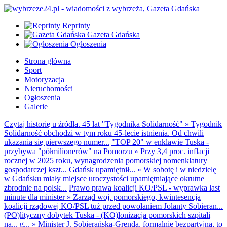
Reprinty
Gazeta Gdańska
Ogłoszenia
Strona główna
Sport
Motoryzacja
Nieruchomości
Ogłoszenia
Galerie
Czytaj historię u źródła. 45 lat "Tygodnika Solidarność"
»
Tygodnik
Solidarność obchodzi w tym roku 45-lecie istnienia. Od chwili
ukazania się pierwszego numer...
"TOP 20" w enklawie Tuska -
przybywa "półmilionerów" na Pomorzu
»
Przy 3,4 proc. inflacji
rocznej w 2025 roku, wynagrodzenia pomorskiej nomenklatury
gospodarczej kszt...
Gdańsk upamiętnił...
»
W sobotę i w niedzielę
w Gdańsku miały miejsce uroczystości upamiętniające okrutne
zbrodnie na polsk...
Prawo prawa koalicji KO/PSL - wyprawka last
minute dla minister
»
Zarząd woj. pomorskiego, kwintesencja
koalicji rządowej KO/PSL tuż przed powołaniem Jolanty Sobieran...
(PO)lityczny dobytek Tuska - (KO)lonizacja pomorskich szpitali
na... g...
»
Minister J. Sobierańska-Grenda, formalnie bezpartyjna, to