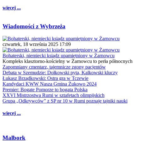
więcej ...
Wiadomości z Wybrzeża
czwartek, 18 września 2025 17:09
Bohaterski, niemiecki ksiądz upamiętniony w Żarnowcu
Kompleks klasztorno-kościelny w Żarnowcu to perła północnych
Zapomniany cmentarz, tajemnicze zgony pacjentów
Debata w Szemudzie: Dołkowski pyta, Kalkowski kluczy
Łukasz Brządkowski: Ostra gra w Tczewie
Kandydaci KWW Nasza Gmina Żukowo 2024
Premier: Bogate Pomorze to bogata Polska
XXVI Mistrzostwa Rumi w sztafetach olimpijskich
Grupa „Odkrywców” z SP nr 10 w Rumi poznaje tajniki nauki
więcej ...
Malbork