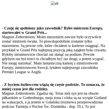
- Czuję się spełniony jako zawodnik? Byłeś mistrzem Europy,
startowałeś w Grand Prix...
Magnus Zetterstroem: Moim marzeniem zawsze było oczywiście
zostać mistrzem świata. To prawdopodobnie zostanie tylko
marzeniem. Są pewne cele, które chciałem w karierze osiągnąć. Na
przykład w Grand Prix najlepszą pozycją jaką zająłem była czwarta.
Byłoby niesamowicie chociaż raz stanąć na podium. Pewnie
gdybym raz był trzeci to chciałbym być raz drugi, a potem wygrać.
Nie mogę narzekać. Mam fantastyczną karierę z mistrzostwem
Europy, mistrzostwem Swecji, tytułem najlepszego zawodnika
Premier League w Anglii.
- Z byciem żużlowcem wiążą się częste podróże. To oznacza, że
mniej czasu jest dla rodziny.
Magnus Zetterstroem: Zgadza się. Teraz mój syn jest na obozie
piłkarskim w Gothenburgu, moja żona i córka są na wyspie Gotland
na wakacjach, a ja jestem w Gdańsku (rozmowa przeprowadzona
podczas Turnieju o Puchar Św. Dominika - dop. TŁ). To jest