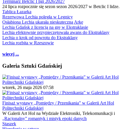
Terminarz Betclic I ligi 2026/2027
24 lipca rozpocznie się sezon sezon 2026/2027 w Betclic I lidze.
Tablica Łazarka
Rezerwowa Lechia poległa w Legnicy
Osłabiona Lechia ukarała nieskuteczną Arkę
Lechia Gdańsk z licencją na grę w Ekstraklasie
Lechia efektownie przypieczętowała awans do Ekstraklasy
Lechia o krok od powrotu do Ekstraklasy
Lechia rozbita w Rzeszowie
więcej ...
Galeria Sztuki Gdańskiej
wtorek, 26 maja 2026 07:58
Finisaż wystawy „Pomiędzy / Przenikania” w Galerii Art Hol
Politechniki Gdańskiej
W Galerii Art Hol na Wydziale Elektroniki, Telekomunikacji i
„Racjonalny” romantyk i mistyk epoki danych
Staszek
Hierofonia w sztuce