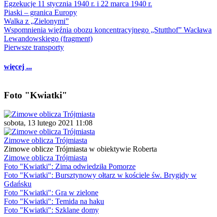
Egzekucje 11 stycznia 1940 r. i 22 marca 1940 r.
Piaski – granica Europy
Walka z „Zielonymi”
Wspomnienia więźnia obozu koncentracyjnego „Stutthof” Wacława
Lewandowskiego (fragment)
Pierwsze transporty
więcej ...
Foto "Kwiatki"
sobota, 13 lutego 2021 11:08
Zimowe oblicza Trójmiasta
Zimowe oblicze Trójmiasta w obiektywie Roberta
Zimowe oblicza Trójmiasta
Foto "Kwiatki": Zima odwiedziła Pomorze
Foto "Kwiatki": Bursztynowy ołtarz w kościele św. Brygidy w
Gdańsku
Foto "Kwiatki": Gra w zielone
Foto "Kwiatki": Temida na haku
Foto "Kwiatki": Szklane domy