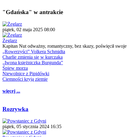
"Gdańska" w antrakcie
piątek, 02 maja 2025 08:00
Żeglarz
Kapitan Nut odważny, romantyczny, bez skazy, poświęcił swoje
„Rowerzyści” Volkera Schmidta
Charlie zmienia się w kurczaka
„Iwona księżniczka Burgunda”
Śpiew morza
Niewolnice z Pipidówki
Ciemności kryją ziemię
więcej ...
Rozrywka
piątek, 05 stycznia 2024 16:35