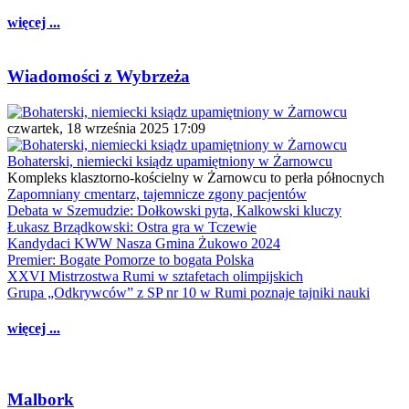
więcej ...
Wiadomości z Wybrzeża
czwartek, 18 września 2025 17:09
Bohaterski, niemiecki ksiądz upamiętniony w Żarnowcu
Kompleks klasztorno-kościelny w Żarnowcu to perła północnych
Zapomniany cmentarz, tajemnicze zgony pacjentów
Debata w Szemudzie: Dołkowski pyta, Kalkowski kluczy
Łukasz Brządkowski: Ostra gra w Tczewie
Kandydaci KWW Nasza Gmina Żukowo 2024
Premier: Bogate Pomorze to bogata Polska
XXVI Mistrzostwa Rumi w sztafetach olimpijskich
Grupa „Odkrywców” z SP nr 10 w Rumi poznaje tajniki nauki
więcej ...
Malbork