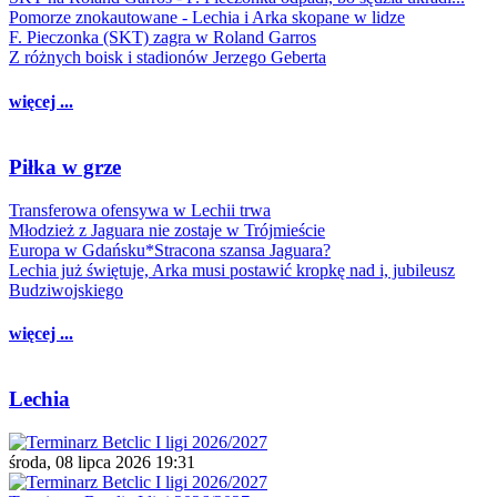
Pomorze znokautowane - Lechia i Arka skopane w lidze
F. Pieczonka (SKT) zagra w Roland Garros
Z różnych boisk i stadionów Jerzego Geberta
więcej ...
Piłka w grze
Transferowa ofensywa w Lechii trwa
Młodzież z Jaguara nie zostaje w Trójmieście
Europa w Gdańsku*Stracona szansa Jaguara?
Lechia już świętuje, Arka musi postawić kropkę nad i, jubileusz
Budziwojskiego
więcej ...
Lechia
środa, 08 lipca 2026 19:31