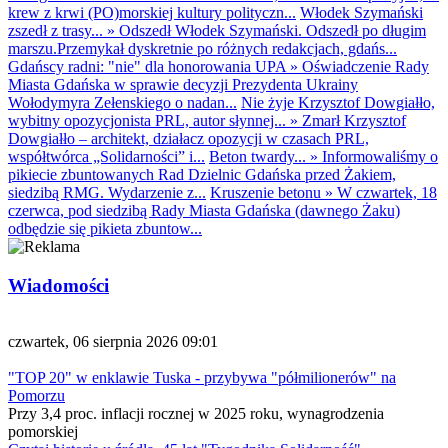
krew z krwi (PO)morskiej kultury polityczn...
Włodek Szymański
zszedł z trasy...
»
Odszedł Włodek Szymański. Odszedł po długim
marszu.Przemykał dyskretnie po różnych redakcjach, gdańs...
Gdańscy radni: "nie" dla honorowania UPA
»
Oświadczenie Rady
Miasta Gdańska w sprawie decyzji Prezydenta Ukrainy
Wołodymyra Zełenskiego o nadan...
Nie żyje Krzysztof Dowgiałło,
wybitny opozycjonista PRL, autor słynnej...
»
Zmarł Krzysztof
Dowgiałło – architekt, działacz opozycji w czasach PRL,
współtwórca „Solidarności” i...
Beton twardy...
»
Informowaliśmy o
pikiecie zbuntowanych Rad Dzielnic Gdańska przed Żakiem,
siedzibą RMG. Wydarzenie z...
Kruszenie betonu
»
W czwartek, 18
czerwca, pod siedzibą Rady Miasta Gdańska (dawnego Żaku)
odbędzie się pikieta zbuntow...
Wiadomości
czwartek, 06 sierpnia 2026 09:01
"TOP 20" w enklawie Tuska - przybywa "półmilionerów" na
Pomorzu
Przy 3,4 proc. inflacji rocznej w 2025 roku, wynagrodzenia
pomorskiej