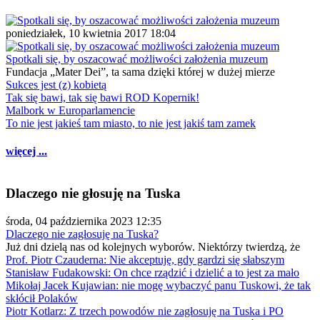
poniedziałek, 10 kwietnia 2017 18:04
Spotkali się, by oszacować możliwości założenia muzeum
Fundacja „Mater Dei”, ta sama dzięki której w dużej mierze
Sukces jest (z) kobietą
Tak się bawi, tak się bawi ROD Kopernik!
Malbork w Europarlamencie
To nie jest jakieś tam miasto, to nie jest jakiś tam zamek
więcej ...
Dlaczego nie głosuję na Tuska
środa, 04 października 2023 12:35
Dlaczego nie zagłosuję na Tuska?
Już dni dzielą nas od kolejnych wyborów. Niektórzy twierdzą, że
Prof. Piotr Czauderna: Nie akceptuję, gdy gardzi się słabszym
Stanisław Fudakowski: On chce rządzić i dzielić a to jest za mało
Mikołaj Jacek Kujawian: nie mogę wybaczyć panu Tuskowi, że tak
skłócił Polaków
Piotr Kotlarz: Z trzech powodów nie zagłosuję na Tuska i PO