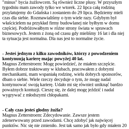
"minus" bycia żużlowcem. Są również liczne plusy. W przyszłym
tygodniu mam zawody tylko we wtorek. 22 lipca całą rodziną
przylatujemy do Gdańska i zostaniem do 29 lipca. Będziemy mieli
czas dla siebie. Rozmawialiśmy o tym wiele razy. Gdybym był
właścicielem na przykład firmy budowlanej nie byłbym w domu
częściej. Podróżowałbym w różne strony świata w sprawach
biznesowych. Jestem z żoną od czasu gdy mieliśmy 16 lat i dla niej
ta sytuacja jest normalna. Dla nas jest to normalne życie.
- Jesteś jednym z kilku zawodników, którzy z powodzeniem
kontynuują karierę mając powyżej 40 lat.
Magnus Zetterstroem: Mogę powiedzieć, że miałem szczęście.
Byłem dobrze traktowany w klubach, pracowałem z dobrymi
mechanikami, mam wspaniałą rodzinę, wielu dobrych sponsorów,
dbam o siebie. Wiele rzeczy decyduje o tym, że mogę nadal
kontynuować swoją karierę. Udało mi się również uniknąć bardzo
poważnych kontuzji. Cieszę się, że dalej mogę jeździć i nadal
wygrywać z młodszymi chłopakami.
- Cały czas jesteś głodny żużla?
Magnus Zetterstroem: Zdecydowanie. Zawsze jestem
zdenerwowany przed zawodami. Chcę zdobyć jak najwięcej
punktów. Nic się nie zmieniło. Jest tak samo jak było gdy miałem 20