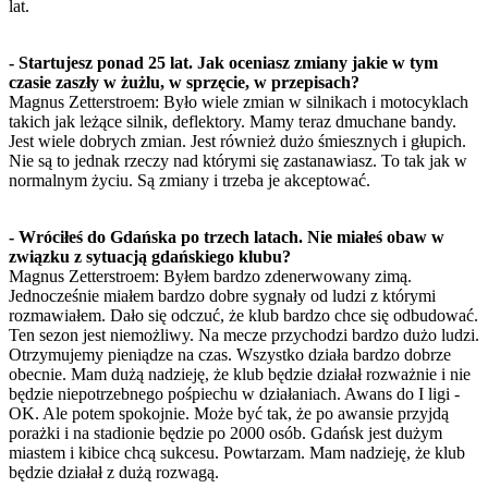
lat.
- Startujesz ponad 25 lat. Jak oceniasz zmiany jakie w tym
czasie zaszły w żużlu, w sprzęcie, w przepisach?
Magnus Zetterstroem: Było wiele zmian w silnikach i motocyklach
takich jak leżące silnik, deflektory. Mamy teraz dmuchane bandy.
Jest wiele dobrych zmian. Jest również dużo śmiesznych i głupich.
Nie są to jednak rzeczy nad którymi się zastanawiasz. To tak jak w
normalnym życiu. Są zmiany i trzeba je akceptować.
- Wróciłeś do Gdańska po trzech latach. Nie miałeś obaw w
związku z sytuacją gdańskiego klubu?
Magnus Zetterstroem: Byłem bardzo zdenerwowany zimą.
Jednocześnie miałem bardzo dobre sygnały od ludzi z którymi
rozmawiałem. Dało się odczuć, że klub bardzo chce się odbudować.
Ten sezon jest niemożliwy. Na mecze przychodzi bardzo dużo ludzi.
Otrzymujemy pieniądze na czas. Wszystko działa bardzo dobrze
obecnie. Mam dużą nadzieję, że klub będzie działał rozważnie i nie
będzie niepotrzebnego pośpiechu w działaniach. Awans do I ligi -
OK. Ale potem spokojnie. Może być tak, że po awansie przyjdą
porażki i na stadionie będzie po 2000 osób. Gdańsk jest dużym
miastem i kibice chcą sukcesu. Powtarzam. Mam nadzieję, że klub
będzie działał z dużą rozwagą.