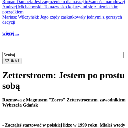
Roman Dambek: Jest zagrożeniem dla naszej tożsamości narodowej
Andrzej Michałowski: To nazwisko kojarzy mi się z niemieckim
porządkiem
Mariusz Wilczyński: Jego rządy zaskutkowały jednymi z gorszych
decyzji
więcej ...
SZUKAJ
Zetterstroem: Jestem po prostu
sobą
Rozmowa z Magnusem "Zorro" Zetterstroemem, zawodnikiem
Wybrzeża Gdańsk
- Zacząłeś startować w polskiej lidze w 1999 roku. Miałeś wtedy