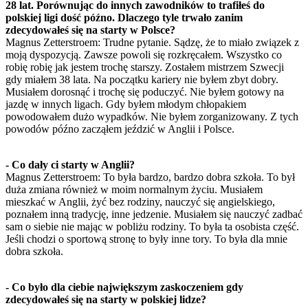
28 lat. Porównując do innych zawodników to trafiłeś do
polskiej ligi dość późno. Dlaczego tyle trwało zanim
zdecydowałeś się na starty w Polsce?
Magnus Zetterstroem: Trudne pytanie. Sądzę, że to miało związek z
moją dyspozycją. Zawsze powoli się rozkręcałem. Wszystko co
robię robię jak jestem trochę starszy. Zostałem mistrzem Szwecji
gdy miałem 38 lata. Na początku kariery nie byłem zbyt dobry.
Musiałem dorosnąć i trochę się poduczyć. Nie byłem gotowy na
jazdę w innych ligach. Gdy byłem młodym chłopakiem
powodowałem dużo wypadków. Nie byłem zorganizowany. Z tych
powodów późno zacząłem jeździć w Anglii i Polsce.
- Co dały ci starty w Anglii?
Magnus Zetterstroem: To była bardzo, bardzo dobra szkoła. To był
duża zmiana również w moim normalnym życiu. Musiałem
mieszkać w Anglii, żyć bez rodziny, nauczyć się angielskiego,
poznałem inną tradycję, inne jedzenie. Musiałem się nauczyć zadbać
sam o siebie nie mając w pobliżu rodziny. To była ta osobista część.
Jeśli chodzi o sportową stronę to były inne tory. To była dla mnie
dobra szkoła.
- Co było dla ciebie największym zaskoczeniem gdy
zdecydowałeś się na starty w polskiej lidze?