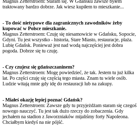
Magnus Zetterstroem: Staram się. W Gdańsku zawsze byłem
traktowany bardzo dobrze. Jak wiesz kupiłem to mieszkanie...
- To dość nietypowe dla zagranicznych zawodników żeby
kupować w Polsce mieszkanie.
Magnus Zetterstroem: Czuję się niesamowicie w Gdańsku, Sopocie,
Gdyni. Tu jest wszystko - historia, Stare Miasto, restauracje, plaża.
Lubię Gdańsk. Ponieważ jest nad wodą najczęściej jest dobra
pogoda. Dobrze się tu czuję.
- Czy czujesz się gdańszczaninem?
Magnus Zetterstroem: Mogę powiedzieć, że tak. Jestem tu już kilka
lat. Po części czuję się częścią tego miasta. Znam tu wiele osób.
Ludzie witają mnie gdy idę do restauracji lub na zakupy.
- Miałeś okazję lepiej poznać Gdańsk?
Magnus Zetterstroem: Zawsze gdy tu przyjeżdżam staram się czegoś
nowego nauczyć. Tu jest tak dużo rzeczy do zobaczenia. Gdy
jechałem na stadion z Jaworzniaków mijaliśmy forty Napoleona.
Chciałbym kiedyś na nie pójść.