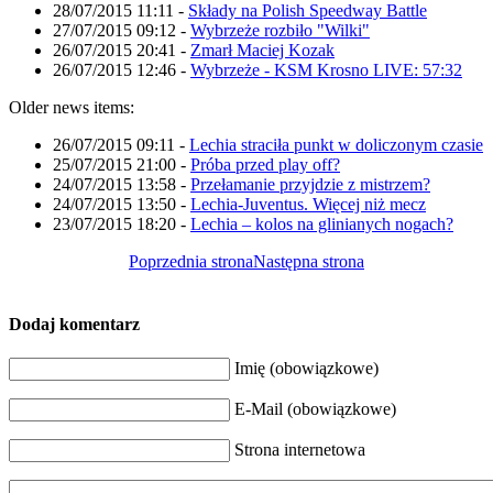
28/07/2015 11:11
-
Składy na Polish Speedway Battle
27/07/2015 09:12
-
Wybrzeże rozbiło "Wilki"
26/07/2015 20:41
-
Zmarł Maciej Kozak
26/07/2015 12:46
-
Wybrzeże - KSM Krosno LIVE: 57:32
Older news items:
26/07/2015 09:11
-
Lechia straciła punkt w doliczonym czasie
25/07/2015 21:00
-
Próba przed play off?
24/07/2015 13:58
-
Przełamanie przyjdzie z mistrzem?
24/07/2015 13:50
-
Lechia-Juventus. Więcej niż mecz
23/07/2015 18:20
-
Lechia – kolos na glinianych nogach?
Poprzednia strona
Następna strona
Dodaj komentarz
Imię (obowiązkowe)
E-Mail (obowiązkowe)
Strona internetowa