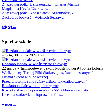
Z jazzowej półki: Dziki geniusz – Charles Mingus
Magdalena Heyda-Usarewicz
Z jazzowej półki: Nonszalancki Argentyńczyk
Zachować boskość - Wojciech Sęczawa
więcej ...
Sport w szkole
sobota, 30 marca 2024 16:46
Rozdano medale w wioślarstwie halowym
22 marca w hali sportowej Szkoły Podstawowej 94 po raz kolejny
Wielkanocny Turniej Piłki Siatkowej ,,szóstek mieszanych”
Ostatni akcent w piłce ręcznej
Przed wiosenną rundą „Czwartków lekkoatletycznych”
Rozdano medale w mini piłce ręcznej
Koszykarskie złota ponownie dla SMS Marcina Gortata
Licealna siatkówka chłopców ma finiszu
więcej ...