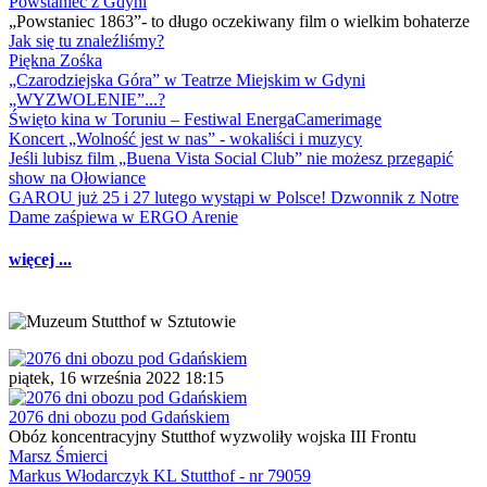
Powstaniec z Gdyni
„Powstaniec 1863”- to długo oczekiwany film o wielkim bohaterze
Jak się tu znaleźliśmy?
Piękna Zośka
„Czarodziejska Góra” w Teatrze Miejskim w Gdyni
„WYZWOLENIE”...?
Święto kina w Toruniu – Festiwal EnergaCamerimage
Koncert „Wolność jest w nas” - wokaliści i muzycy
Jeśli lubisz film „Buena Vista Social Club” nie możesz przegapić
show na Ołowiance
GAROU już 25 i 27 lutego wystąpi w Polsce! Dzwonnik z Notre
Dame zaśpiewa w ERGO Arenie
więcej ...
piątek, 16 września 2022 18:15
2076 dni obozu pod Gdańskiem
Obóz koncentracyjny Stutthof wyzwoliły wojska III Frontu
Marsz Śmierci
Markus Włodarczyk KL Stutthof - nr 79059