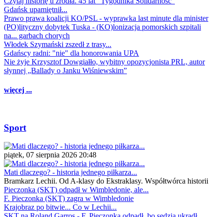
Czytaj historię u źródła. 45 lat "Tygodnika Solidarność"
Gdańsk upamiętnił...
Prawo prawa koalicji KO/PSL - wyprawka last minute dla minister
(PO)lityczny dobytek Tuska - (KO)lonizacja pomorskich szpitali
na... garbach chorych
Włodek Szymański zszedł z trasy...
Gdańscy radni: "nie" dla honorowania UPA
Nie żyje Krzysztof Dowgiałło, wybitny opozycjonista PRL, autor
słynnej „Ballady o Janku Wiśniewskim”
więcej ...
Sport
piątek, 07 sierpnia 2026 20:48
Mati dlaczego? - historia jednego piłkarza...
Bramkarz Lechii. Od A-klasy do Ekstraklasy. Współtwórca historii
Pieczonka (SKT) odpadł w Wimbledonie, ale...
F. Pieczonka (SKT) zagra w Wimbledonie
Krajobraz po bitwie... Co w Lechii...
SKT na Roland Garros - F. Pieczonka odpadł, bo sędzia ukradł...