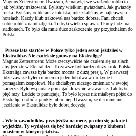
Magnus Zetterstroem: Uważam, że największe wrażenie robiło to
jak byliśmy traktowani. Byliśmy wielkimi gwiazdami. Jak gwiazdy
rocka. Byliśmy odbierani z lotniska, mieszkaliśmy w najlepszych
hotelach. Każdy klub traktował nas bardzo dobrze. Fani chcieli
sobie robić z nami zdjęcia. To była wielka sprawa. Tłumy ludzi na
stadionach. To było dla mnie duże zaskoczenie gry przyjechałem do
Polski.
- Przeze lata startów w Polsce tylko jeden sezon jeździłeś w
Ekstralidze. Nie czułeś się gotowy na Ekstraligę?
Magnus Zetterstroem: Może rzeczywiście nie czułem się na siłach,
aby jeździć w Ekstralidze. To zawsze był bardzo duży krok. Polska
Ekstraliga zawsze była bardzo mocna, z dużą presją. W pierwszej
lidze zawsze byłem numerem jeden lub dwa w drużynie i
pomagałem zespołowi. Nie chciałbym niczego zmieniać w swojej
karierze. Było wspaniale pomagać drużynie w awansie. Tak było
pięć razy. Ludzie to pamiętają. To było lepsze niż miałbym pójść do
Ekstraligi i robić 2 punkty lub mniej. Uważam, że dla mnie nie
jeżdżenie w Ekstralidze było dobrą decyzją.
- Wielu zawodników przyjeżdża na mecz, po nim się pakuje i
wyjeżdża. Ty wydajesz się być bardziej związany z klubem i
miastem w którym jeździsz.