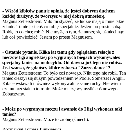
- Wśród kibiców panuje opinia, że jesteś dobrym duchem
każdej drużyny, że tworzysz w niej dobrą atmosferę.
Magnus Zetterstroem: Miło mi słyszeć, że ludzie mają o mnie takie
zdanie. To nie jest coś co robię specjalnie. Jestem po prostu sobą.
Robię to co chcę robić. Nie myślę o tym, że muszę się uśmiechnąć
lub coś powiedzieć. Jestem po prostu Magnusem.
- Ostatnie pytanie. Kilka lat temu gdy oglądałem relacje z
meczów ligi angielskiej po wygranych biegach wykonywałeś
specjalny taniec na motocyklu. Od dawna już tego nie robisz.
Jest szansa, że gdańscy kibice zobaczą "Zorro dance"?
Magnus Zetterstroem: To było coś nowego. Nikt tego nie robił. Ten
taniec cieszył się dużym powodzeniem w Poole, Somerset i Anglii.
Kibice wstawali i również wykonywali te same ruchy. Nie wiem
czemu przestałem to robić. Może muszę wymyślić coś nowego.
Zobaczymy.
- Może po wygranym meczu i awansie do I ligi wykonasz taki
taniec?
Magnus Zetterstroem: Może to zrobię (śmiech).
Rozmawiał Tomasz Łunkiewicz