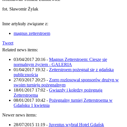
fot. Sławomir Żylak
Inne artykuły związane z:
magnus zetterstroem
Tweet
Related news items:
03/04/2017 20:16
-
Magnus Zetterstroem: Cieszę się
normalnym życiem - GALERIA
01/04/2017 19:32
-
Zetterstroem pożegnał się z gdańską
publicznością
27/03/2017 20:25
-
Zorro rozlosował sponsorów drużyn w
swoim turnieju pożegnalnym
18/01/2017 17:02
-
Gwiazdy i koledzy pożegnają
Zetterstroema
08/01/2017 10:42
-
Pożegnalny turniej Zetterstroema w
Gdańsku 1 kwietnia
Newer news items:
28/07/2015 11:19
-
Juventus wybrał Hotel Gdańsk