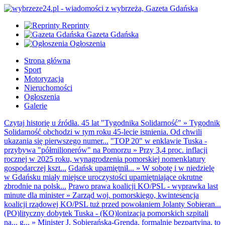
Reprinty
Gazeta Gdańska
Ogłoszenia
Strona główna
Sport
Motoryzacja
Nieruchomości
Ogłoszenia
Galerie
Czytaj historię u źródła. 45 lat "Tygodnika Solidarność"
»
Tygodnik
Solidarność obchodzi w tym roku 45-lecie istnienia. Od chwili
ukazania się pierwszego numer...
"TOP 20" w enklawie Tuska -
przybywa "półmilionerów" na Pomorzu
»
Przy 3,4 proc. inflacji
rocznej w 2025 roku, wynagrodzenia pomorskiej nomenklatury
gospodarczej kszt...
Gdańsk upamiętnił...
»
W sobotę i w niedzielę
w Gdańsku miały miejsce uroczystości upamiętniające okrutne
zbrodnie na polsk...
Prawo prawa koalicji KO/PSL - wyprawka last
minute dla minister
»
Zarząd woj. pomorskiego, kwintesencja
koalicji rządowej KO/PSL tuż przed powołaniem Jolanty Sobieran...
(PO)lityczny dobytek Tuska - (KO)lonizacja pomorskich szpitali
na... g...
»
Minister J. Sobierańska-Grenda, formalnie bezpartyjna, to