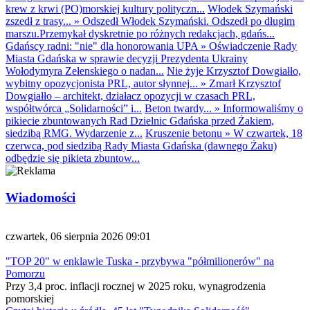
krew z krwi (PO)morskiej kultury polityczn...
Włodek Szymański
zszedł z trasy...
»
Odszedł Włodek Szymański. Odszedł po długim
marszu.Przemykał dyskretnie po różnych redakcjach, gdańs...
Gdańscy radni: "nie" dla honorowania UPA
»
Oświadczenie Rady
Miasta Gdańska w sprawie decyzji Prezydenta Ukrainy
Wołodymyra Zełenskiego o nadan...
Nie żyje Krzysztof Dowgiałło,
wybitny opozycjonista PRL, autor słynnej...
»
Zmarł Krzysztof
Dowgiałło – architekt, działacz opozycji w czasach PRL,
współtwórca „Solidarności” i...
Beton twardy...
»
Informowaliśmy o
pikiecie zbuntowanych Rad Dzielnic Gdańska przed Żakiem,
siedzibą RMG. Wydarzenie z...
Kruszenie betonu
»
W czwartek, 18
czerwca, pod siedzibą Rady Miasta Gdańska (dawnego Żaku)
odbędzie się pikieta zbuntow...
Wiadomości
czwartek, 06 sierpnia 2026 09:01
"TOP 20" w enklawie Tuska - przybywa "półmilionerów" na
Pomorzu
Przy 3,4 proc. inflacji rocznej w 2025 roku, wynagrodzenia
pomorskiej