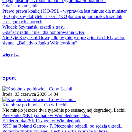
Czytaj historię u źródła. 45 lat "Tygodnika Solidarność"
Gdańsk upamiętnił...
Prawo prawa koalicji KO/PSL - wyprawka last minute dla minister
(PO)lityczny dobytek Tuska - (KO)lonizacja pomorskich szpitali
na... garbach chorych
Włodek Szymański zszedł z trasy...
Gdańscy radni: "nie" dla honorowania UPA
Nie żyje Krzysztof Dowgiałło, wybitny opozycjonista PRL, autor
słynnej „Ballady o Janku Wiśniewskim”
więcej ...
Sport
środa, 03 czerwca 2026 14:04
Krajobraz po bitwie... Co w Lechii...
Nie minęło jeszcze dwa tygodnie po sensacyjnej degradacji Lechii
Pieczonka (SKT) odpadł w Wimbledonie, ale...
F. Pieczonka (SKT) zagra w Wimbledonie
SKT na Roland Garros - F. Pieczonka odpadł, bo sędzia ukradł...
Pomorze znokautowane - Lechia i Arka skopane w lidze