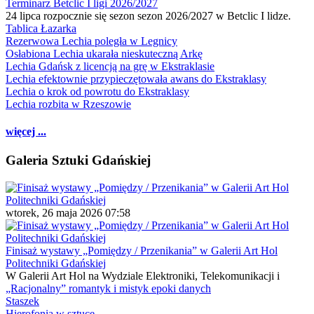
Terminarz Betclic I ligi 2026/2027
24 lipca rozpocznie się sezon sezon 2026/2027 w Betclic I lidze.
Tablica Łazarka
Rezerwowa Lechia poległa w Legnicy
Osłabiona Lechia ukarała nieskuteczną Arkę
Lechia Gdańsk z licencją na grę w Ekstraklasie
Lechia efektownie przypieczętowała awans do Ekstraklasy
Lechia o krok od powrotu do Ekstraklasy
Lechia rozbita w Rzeszowie
więcej ...
Galeria Sztuki Gdańskiej
wtorek, 26 maja 2026 07:58
Finisaż wystawy „Pomiędzy / Przenikania” w Galerii Art Hol
Politechniki Gdańskiej
W Galerii Art Hol na Wydziale Elektroniki, Telekomunikacji i
„Racjonalny” romantyk i mistyk epoki danych
Staszek
Hierofonia w sztuce