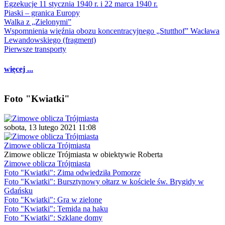
Egzekucje 11 stycznia 1940 r. i 22 marca 1940 r.
Piaski – granica Europy
Walka z „Zielonymi”
Wspomnienia więźnia obozu koncentracyjnego „Stutthof” Wacława
Lewandowskiego (fragment)
Pierwsze transporty
więcej ...
Foto "Kwiatki"
sobota, 13 lutego 2021 11:08
Zimowe oblicza Trójmiasta
Zimowe oblicze Trójmiasta w obiektywie Roberta
Zimowe oblicza Trójmiasta
Foto "Kwiatki": Zima odwiedziła Pomorze
Foto "Kwiatki": Bursztynowy ołtarz w kościele św. Brygidy w
Gdańsku
Foto "Kwiatki": Gra w zielone
Foto "Kwiatki": Temida na haku
Foto "Kwiatki": Szklane domy