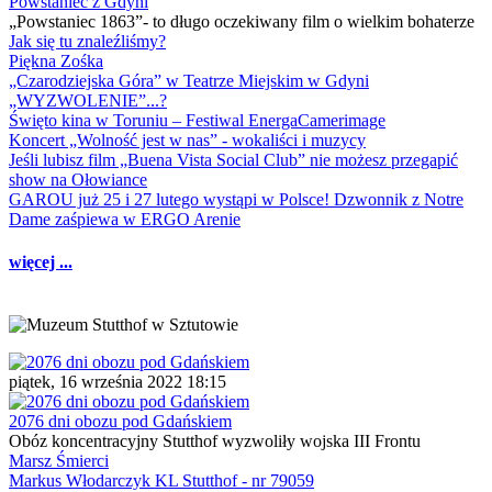
Powstaniec z Gdyni
„Powstaniec 1863”- to długo oczekiwany film o wielkim bohaterze
Jak się tu znaleźliśmy?
Piękna Zośka
„Czarodziejska Góra” w Teatrze Miejskim w Gdyni
„WYZWOLENIE”...?
Święto kina w Toruniu – Festiwal EnergaCamerimage
Koncert „Wolność jest w nas” - wokaliści i muzycy
Jeśli lubisz film „Buena Vista Social Club” nie możesz przegapić
show na Ołowiance
GAROU już 25 i 27 lutego wystąpi w Polsce! Dzwonnik z Notre
Dame zaśpiewa w ERGO Arenie
więcej ...
piątek, 16 września 2022 18:15
2076 dni obozu pod Gdańskiem
Obóz koncentracyjny Stutthof wyzwoliły wojska III Frontu
Marsz Śmierci
Markus Włodarczyk KL Stutthof - nr 79059