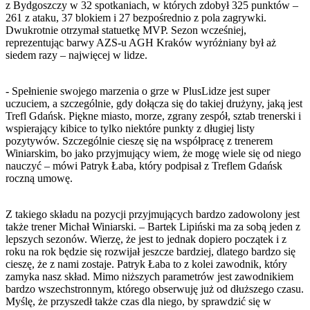
z Bydgoszczy w 32 spotkaniach, w których zdobył 325 punktów –
261 z ataku, 37 blokiem i 27 bezpośrednio z pola zagrywki.
Dwukrotnie otrzymał statuetkę MVP. Sezon wcześniej,
reprezentując barwy AZS-u AGH Kraków wyróżniany był aż
siedem razy – najwięcej w lidze.
- Spełnienie swojego marzenia o grze w PlusLidze jest super
uczuciem, a szczególnie, gdy dołącza się do takiej drużyny, jaką jest
Trefl Gdańsk. Piękne miasto, morze, zgrany zespół, sztab trenerski i
wspierający kibice to tylko niektóre punkty z długiej listy
pozytywów. Szczególnie cieszę się na współpracę z trenerem
Winiarskim, bo jako przyjmujący wiem, że mogę wiele się od niego
nauczyć – mówi Patryk Łaba, który podpisał z Treflem Gdańsk
roczną umowę.
Z takiego składu na pozycji przyjmujących bardzo zadowolony jest
także trener Michał Winiarski. – Bartek Lipiński ma za sobą jeden z
lepszych sezonów. Wierzę, że jest to jednak dopiero początek i z
roku na rok będzie się rozwijał jeszcze bardziej, dlatego bardzo się
cieszę, że z nami zostaje. Patryk Łaba to z kolei zawodnik, który
zamyka nasz skład. Mimo niższych parametrów jest zawodnikiem
bardzo wszechstronnym, którego obserwuję już od dłuższego czasu.
Myślę, że przyszedł także czas dla niego, by sprawdzić się w