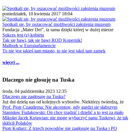
poniedziałek, 10 kwietnia 2017 18:04
Spotkali się, by oszacować możliwości założenia muzeum
Fundacja „Mater Dei”, ta sama dzięki której w dużej mierze
Sukces jest (z) kobietą
Tak się bawi, tak się bawi ROD Kopernik!
Malbork w Europarlamencie
To nie jest jakieś tam miasto, to nie jest jakiś tam zamek
więcej ...
Dlaczego nie głosuję na Tuska
środa, 04 października 2023 12:35
Dlaczego nie zagłosuję na Tuska?
Już dni dzielą nas od kolejnych wyborów. Niektórzy twierdzą, że
Prof. Piotr Czauderna: Nie akceptuję, gdy gardzi się słabszym
Stanisław Fudakowski: On chce rządzić i dzielić a to jest za mało
Mikołaj Jacek Kujawian: nie mogę wybaczyć panu Tuskowi, że tak
skłócił Polaków
Piotr Kotlarz: Z trzech powodów nie zagłosuję na Tuska i PO