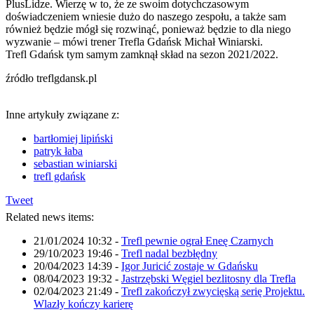
PlusLidze. Wierzę w to, że ze swoim dotychczasowym
doświadczeniem wniesie dużo do naszego zespołu, a także sam
również będzie mógł się rozwinąć, ponieważ będzie to dla niego
wyzwanie – mówi trener Trefla Gdańsk Michał Winiarski.
Trefl Gdańsk tym samym zamknął skład na sezon 2021/2022.
źródło treflgdansk.pl
Inne artykuły związane z:
bartłomiej lipiński
patryk łaba
sebastian winiarski
trefl gdańsk
Tweet
Related news items:
21/01/2024 10:32
-
Trefl pewnie ograł Eneę Czarnych
29/10/2023 19:46
-
Trefl nadal bezbłędny
20/04/2023 14:39
-
Igor Juricić zostaje w Gdańsku
08/04/2023 19:32
-
Jastrzębski Węgiel bezlitosny dla Trefla
02/04/2023 21:49
-
Trefl zakończył zwycięską serię Projektu.
Wlazły kończy karierę