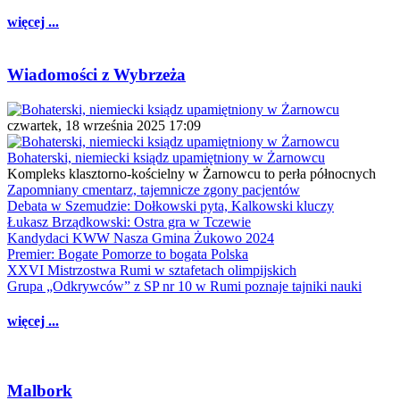
więcej ...
Wiadomości z Wybrzeża
czwartek, 18 września 2025 17:09
Bohaterski, niemiecki ksiądz upamiętniony w Żarnowcu
Kompleks klasztorno-kościelny w Żarnowcu to perła północnych
Zapomniany cmentarz, tajemnicze zgony pacjentów
Debata w Szemudzie: Dołkowski pyta, Kalkowski kluczy
Łukasz Brządkowski: Ostra gra w Tczewie
Kandydaci KWW Nasza Gmina Żukowo 2024
Premier: Bogate Pomorze to bogata Polska
XXVI Mistrzostwa Rumi w sztafetach olimpijskich
Grupa „Odkrywców” z SP nr 10 w Rumi poznaje tajniki nauki
więcej ...
Malbork