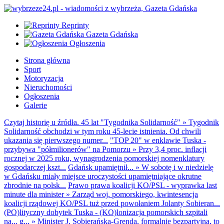
Reprinty
Gazeta Gdańska
Ogłoszenia
Strona główna
Sport
Motoryzacja
Nieruchomości
Ogłoszenia
Galerie
Czytaj historię u źródła. 45 lat "Tygodnika Solidarność"
»
Tygodnik
Solidarność obchodzi w tym roku 45-lecie istnienia. Od chwili
ukazania się pierwszego numer...
"TOP 20" w enklawie Tuska -
przybywa "półmilionerów" na Pomorzu
»
Przy 3,4 proc. inflacji
rocznej w 2025 roku, wynagrodzenia pomorskiej nomenklatury
gospodarczej kszt...
Gdańsk upamiętnił...
»
W sobotę i w niedzielę
w Gdańsku miały miejsce uroczystości upamiętniające okrutne
zbrodnie na polsk...
Prawo prawa koalicji KO/PSL - wyprawka last
minute dla minister
»
Zarząd woj. pomorskiego, kwintesencja
koalicji rządowej KO/PSL tuż przed powołaniem Jolanty Sobieran...
(PO)lityczny dobytek Tuska - (KO)lonizacja pomorskich szpitali
na... g...
»
Minister J. Sobierańska-Grenda, formalnie bezpartyjna, to