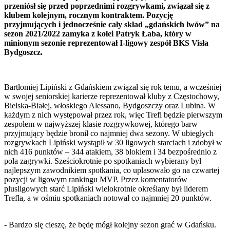
przeniósł się przed poprzednimi rozgrywkami, związał się z
klubem kolejnym, rocznym kontraktem. Pozycję
przyjmujących i jednocześnie cały skład „gdańskich lwów” na
sezon 2021/2022 zamyka z kolei Patryk Łaba, który w
minionym sezonie reprezentował I-ligowy zespół BKS Visła
Bydgoszcz.
Bartłomiej Lipiński z Gdańskiem związał się rok temu, a wcześniej
w swojej seniorskiej karierze reprezentował kluby z Częstochowy,
Bielska-Białej, włoskiego Alessano, Bydgoszczy oraz Lubina. W
każdym z nich występował przez rok, więc Trefl będzie pierwszym
zespołem w najwyższej klasie rozgrywkowej, którego barw
przyjmujący będzie bronił co najmniej dwa sezony. W ubiegłych
rozgrywkach Lipiński wystąpił w 30 ligowych starciach i zdobył w
nich 416 punktów – 344 atakiem, 38 blokiem i 34 bezpośrednio z
pola zagrywki. Sześciokrotnie po spotkaniach wybierany był
najlepszym zawodnikiem spotkania, co uplasowało go na czwartej
pozycji w ligowym rankingu MVP. Przez komentatorów
plusligowych starć Lipiński wielokrotnie określany był liderem
Trefla, a w ośmiu spotkaniach notował co najmniej 20 punktów.
- Bardzo się cieszę, że będę mógł kolejny sezon grać w Gdańsku.