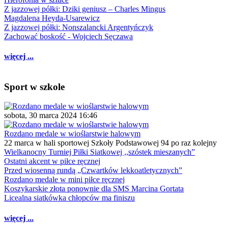
Z jazzowej półki: Dziki geniusz – Charles Mingus
Magdalena Heyda-Usarewicz
Z jazzowej półki: Nonszalancki Argentyńczyk
Zachować boskość - Wojciech Sęczawa
więcej ...
Sport w szkole
sobota, 30 marca 2024 16:46
Rozdano medale w wioślarstwie halowym
22 marca w hali sportowej Szkoły Podstawowej 94 po raz kolejny
Wielkanocny Turniej Piłki Siatkowej ,,szóstek mieszanych”
Ostatni akcent w piłce ręcznej
Przed wiosenną rundą „Czwartków lekkoatletycznych”
Rozdano medale w mini piłce ręcznej
Koszykarskie złota ponownie dla SMS Marcina Gortata
Licealna siatkówka chłopców ma finiszu
więcej ...