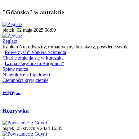
"Gdańska" w antrakcie
piątek, 02 maja 2025 08:00
Żeglarz
Kapitan Nut odważny, romantyczny, bez skazy, poświęcił swoje
„Rowerzyści” Volkera Schmidta
Charlie zmienia się w kurczaka
„Iwona księżniczka Burgunda”
Śpiew morza
Niewolnice z Pipidówki
Ciemności kryją ziemię
więcej ...
Rozrywka
piątek, 05 stycznia 2024 16:35