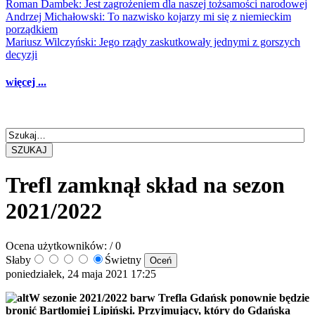
Roman Dambek: Jest zagrożeniem dla naszej tożsamości narodowej
Andrzej Michałowski: To nazwisko kojarzy mi się z niemieckim
porządkiem
Mariusz Wilczyński: Jego rządy zaskutkowały jednymi z gorszych
decyzji
więcej ...
SZUKAJ
Trefl zamknął skład na sezon
2021/2022
Ocena użytkowników:
/ 0
Słaby
Świetny
poniedziałek, 24 maja 2021 17:25
W sezonie 2021/2022 barw Trefla Gdańsk ponownie będzie
bronić Bartłomiej Lipiński. Przyjmujący, który do Gdańska