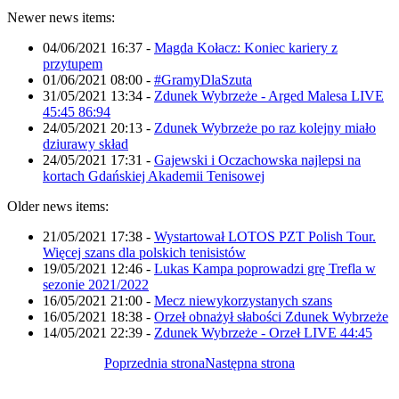
Newer news items:
04/06/2021 16:37
-
Magda Kołacz: Koniec kariery z
przytupem
01/06/2021 08:00
-
#GramyDlaSzuta
31/05/2021 13:34
-
Zdunek Wybrzeże - Arged Malesa LIVE
45:45 86:94
24/05/2021 20:13
-
Zdunek Wybrzeże po raz kolejny miało
dziurawy skład
24/05/2021 17:31
-
Gajewski i Oczachowska najlepsi na
kortach Gdańskiej Akademii Tenisowej
Older news items:
21/05/2021 17:38
-
Wystartował LOTOS PZT Polish Tour.
Więcej szans dla polskich tenisistów
19/05/2021 12:46
-
Lukas Kampa poprowadzi grę Trefla w
sezonie 2021/2022
16/05/2021 21:00
-
Mecz niewykorzystanych szans
16/05/2021 18:38
-
Orzeł obnażył słabości Zdunek Wybrzeże
14/05/2021 22:39
-
Zdunek Wybrzeże - Orzeł LIVE 44:45
Poprzednia strona
Następna strona