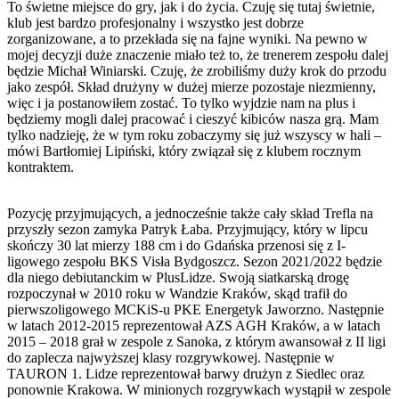
To świetne miejsce do gry, jak i do życia. Czuję się tutaj świetnie,
klub jest bardzo profesjonalny i wszystko jest dobrze
zorganizowane, a to przekłada się na fajne wyniki. Na pewno w
mojej decyzji duże znaczenie miało też to, że trenerem zespołu dalej
będzie Michał Winiarski. Czuję, że zrobiliśmy duży krok do przodu
jako zespół. Skład drużyny w dużej mierze pozostaje niezmienny,
więc i ja postanowiłem zostać. To tylko wyjdzie nam na plus i
będziemy mogli dalej pracować i cieszyć kibiców nasza grą. Mam
tylko nadzieję, że w tym roku zobaczymy się już wszyscy w hali –
mówi Bartłomiej Lipiński, który związał się z klubem rocznym
kontraktem.
Pozycję przyjmujących, a jednocześnie także cały skład Trefla na
przyszły sezon zamyka Patryk Łaba. Przyjmujący, który w lipcu
skończy 30 lat mierzy 188 cm i do Gdańska przenosi się z I-
ligowego zespołu BKS Visła Bydgoszcz. Sezon 2021/2022 będzie
dla niego debiutanckim w PlusLidze. Swoją siatkarską drogę
rozpoczynał w 2010 roku w Wandzie Kraków, skąd trafił do
pierwszoligowego MCKiS-u PKE Energetyk Jaworzno. Następnie
w latach 2012-2015 reprezentował AZS AGH Kraków, a w latach
2015 – 2018 grał w zespole z Sanoka, z którym awansował z II ligi
do zaplecza najwyższej klasy rozgrywkowej. Następnie w
TAURON 1. Lidze reprezentował barwy drużyn z Siedlec oraz
ponownie Krakowa. W minionych rozgrywkach wystąpił w zespole