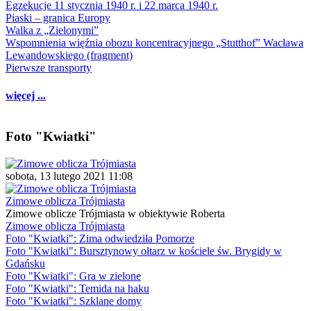
Egzekucje 11 stycznia 1940 r. i 22 marca 1940 r.
Piaski – granica Europy
Walka z „Zielonymi”
Wspomnienia więźnia obozu koncentracyjnego „Stutthof” Wacława
Lewandowskiego (fragment)
Pierwsze transporty
więcej ...
Foto "Kwiatki"
sobota, 13 lutego 2021 11:08
Zimowe oblicza Trójmiasta
Zimowe oblicze Trójmiasta w obiektywie Roberta
Zimowe oblicza Trójmiasta
Foto "Kwiatki": Zima odwiedziła Pomorze
Foto "Kwiatki": Bursztynowy ołtarz w kościele św. Brygidy w
Gdańsku
Foto "Kwiatki": Gra w zielone
Foto "Kwiatki": Temida na haku
Foto "Kwiatki": Szklane domy