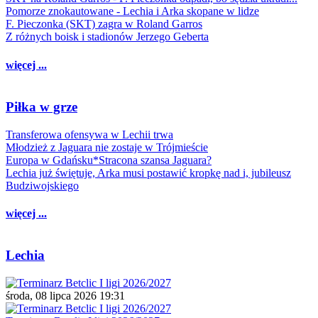
Pomorze znokautowane - Lechia i Arka skopane w lidze
F. Pieczonka (SKT) zagra w Roland Garros
Z różnych boisk i stadionów Jerzego Geberta
więcej ...
Piłka w grze
Transferowa ofensywa w Lechii trwa
Młodzież z Jaguara nie zostaje w Trójmieście
Europa w Gdańsku*Stracona szansa Jaguara?
Lechia już świętuje, Arka musi postawić kropkę nad i, jubileusz
Budziwojskiego
więcej ...
Lechia
środa, 08 lipca 2026 19:31