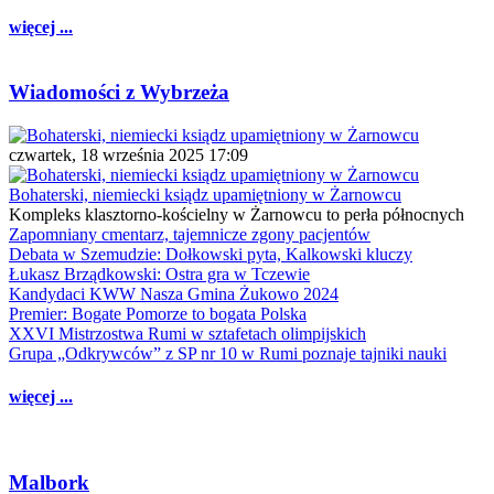
więcej ...
Wiadomości z Wybrzeża
czwartek, 18 września 2025 17:09
Bohaterski, niemiecki ksiądz upamiętniony w Żarnowcu
Kompleks klasztorno-kościelny w Żarnowcu to perła północnych
Zapomniany cmentarz, tajemnicze zgony pacjentów
Debata w Szemudzie: Dołkowski pyta, Kalkowski kluczy
Łukasz Brządkowski: Ostra gra w Tczewie
Kandydaci KWW Nasza Gmina Żukowo 2024
Premier: Bogate Pomorze to bogata Polska
XXVI Mistrzostwa Rumi w sztafetach olimpijskich
Grupa „Odkrywców” z SP nr 10 w Rumi poznaje tajniki nauki
więcej ...
Malbork