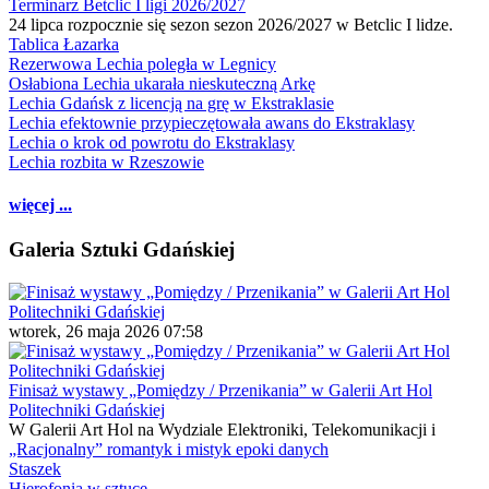
Terminarz Betclic I ligi 2026/2027
24 lipca rozpocznie się sezon sezon 2026/2027 w Betclic I lidze.
Tablica Łazarka
Rezerwowa Lechia poległa w Legnicy
Osłabiona Lechia ukarała nieskuteczną Arkę
Lechia Gdańsk z licencją na grę w Ekstraklasie
Lechia efektownie przypieczętowała awans do Ekstraklasy
Lechia o krok od powrotu do Ekstraklasy
Lechia rozbita w Rzeszowie
więcej ...
Galeria Sztuki Gdańskiej
wtorek, 26 maja 2026 07:58
Finisaż wystawy „Pomiędzy / Przenikania” w Galerii Art Hol
Politechniki Gdańskiej
W Galerii Art Hol na Wydziale Elektroniki, Telekomunikacji i
„Racjonalny” romantyk i mistyk epoki danych
Staszek
Hierofonia w sztuce