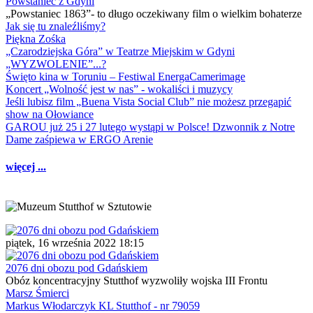
Powstaniec z Gdyni
„Powstaniec 1863”- to długo oczekiwany film o wielkim bohaterze
Jak się tu znaleźliśmy?
Piękna Zośka
„Czarodziejska Góra” w Teatrze Miejskim w Gdyni
„WYZWOLENIE”...?
Święto kina w Toruniu – Festiwal EnergaCamerimage
Koncert „Wolność jest w nas” - wokaliści i muzycy
Jeśli lubisz film „Buena Vista Social Club” nie możesz przegapić
show na Ołowiance
GAROU już 25 i 27 lutego wystąpi w Polsce! Dzwonnik z Notre
Dame zaśpiewa w ERGO Arenie
więcej ...
piątek, 16 września 2022 18:15
2076 dni obozu pod Gdańskiem
Obóz koncentracyjny Stutthof wyzwoliły wojska III Frontu
Marsz Śmierci
Markus Włodarczyk KL Stutthof - nr 79059