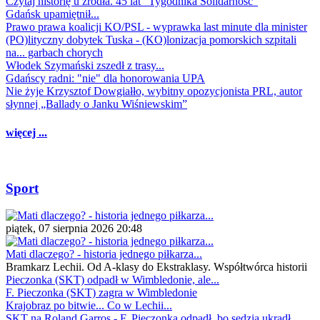
Czytaj historię u źródła. 45 lat "Tygodnika Solidarność"
Gdańsk upamiętnił...
Prawo prawa koalicji KO/PSL - wyprawka last minute dla minister
(PO)lityczny dobytek Tuska - (KO)lonizacja pomorskich szpitali
na... garbach chorych
Włodek Szymański zszedł z trasy...
Gdańscy radni: "nie" dla honorowania UPA
Nie żyje Krzysztof Dowgiałło, wybitny opozycjonista PRL, autor
słynnej „Ballady o Janku Wiśniewskim”
więcej ...
Sport
piątek, 07 sierpnia 2026 20:48
Mati dlaczego? - historia jednego piłkarza...
Bramkarz Lechii. Od A-klasy do Ekstraklasy. Współtwórca historii
Pieczonka (SKT) odpadł w Wimbledonie, ale...
F. Pieczonka (SKT) zagra w Wimbledonie
Krajobraz po bitwie... Co w Lechii...
SKT na Roland Garros - F. Pieczonka odpadł, bo sędzia ukradł...