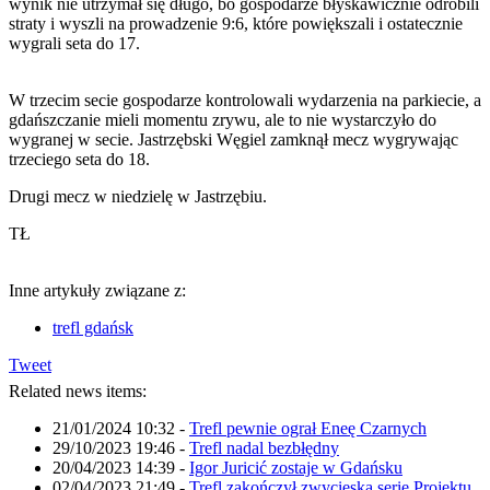
wynik nie utrzymał się długo, bo gospodarze błyskawicznie odrobili
straty i wyszli na prowadzenie 9:6, które powiększali i ostatecznie
wygrali seta do 17.
W trzecim secie gospodarze kontrolowali wydarzenia na parkiecie, a
gdańszczanie mieli momentu zrywu, ale to nie wystarczyło do
wygranej w secie. Jastrzębski Węgiel zamknął mecz wygrywając
trzeciego seta do 18.
Drugi mecz w niedzielę w Jastrzębiu.
TŁ
Inne artykuły związane z:
trefl gdańsk
Tweet
Related news items:
21/01/2024 10:32
-
Trefl pewnie ograł Eneę Czarnych
29/10/2023 19:46
-
Trefl nadal bezbłędny
20/04/2023 14:39
-
Igor Juricić zostaje w Gdańsku
02/04/2023 21:49
-
Trefl zakończył zwycięską serię Projektu.