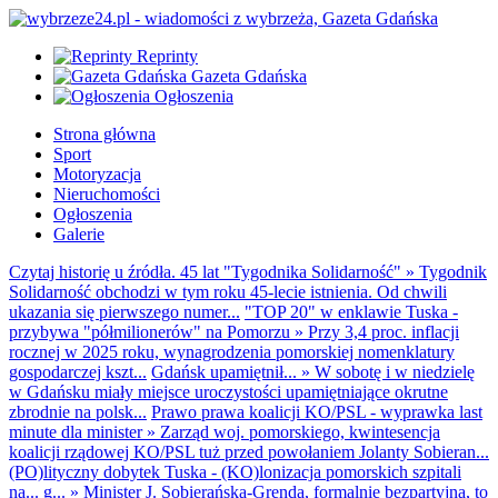
Reprinty
Gazeta Gdańska
Ogłoszenia
Strona główna
Sport
Motoryzacja
Nieruchomości
Ogłoszenia
Galerie
Czytaj historię u źródła. 45 lat "Tygodnika Solidarność"
»
Tygodnik
Solidarność obchodzi w tym roku 45-lecie istnienia. Od chwili
ukazania się pierwszego numer...
"TOP 20" w enklawie Tuska -
przybywa "półmilionerów" na Pomorzu
»
Przy 3,4 proc. inflacji
rocznej w 2025 roku, wynagrodzenia pomorskiej nomenklatury
gospodarczej kszt...
Gdańsk upamiętnił...
»
W sobotę i w niedzielę
w Gdańsku miały miejsce uroczystości upamiętniające okrutne
zbrodnie na polsk...
Prawo prawa koalicji KO/PSL - wyprawka last
minute dla minister
»
Zarząd woj. pomorskiego, kwintesencja
koalicji rządowej KO/PSL tuż przed powołaniem Jolanty Sobieran...
(PO)lityczny dobytek Tuska - (KO)lonizacja pomorskich szpitali
na... g...
»
Minister J. Sobierańska-Grenda, formalnie bezpartyjna, to