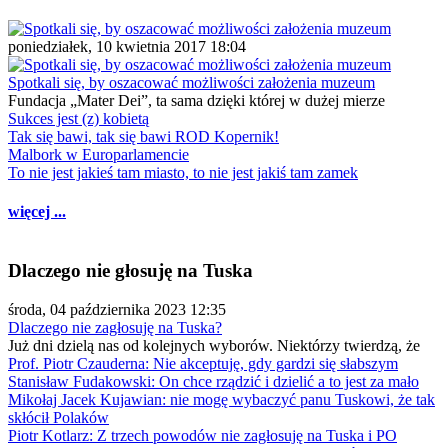
poniedziałek, 10 kwietnia 2017 18:04
Spotkali się, by oszacować możliwości założenia muzeum
Fundacja „Mater Dei”, ta sama dzięki której w dużej mierze
Sukces jest (z) kobietą
Tak się bawi, tak się bawi ROD Kopernik!
Malbork w Europarlamencie
To nie jest jakieś tam miasto, to nie jest jakiś tam zamek
więcej ...
Dlaczego nie głosuję na Tuska
środa, 04 października 2023 12:35
Dlaczego nie zagłosuję na Tuska?
Już dni dzielą nas od kolejnych wyborów. Niektórzy twierdzą, że
Prof. Piotr Czauderna: Nie akceptuję, gdy gardzi się słabszym
Stanisław Fudakowski: On chce rządzić i dzielić a to jest za mało
Mikołaj Jacek Kujawian: nie mogę wybaczyć panu Tuskowi, że tak
skłócił Polaków
Piotr Kotlarz: Z trzech powodów nie zagłosuję na Tuska i PO