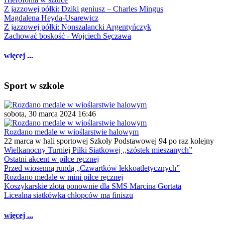
Z jazzowej półki: Dziki geniusz – Charles Mingus
Magdalena Heyda-Usarewicz
Z jazzowej półki: Nonszalancki Argentyńczyk
Zachować boskość - Wojciech Sęczawa
więcej ...
Sport w szkole
sobota, 30 marca 2024 16:46
Rozdano medale w wioślarstwie halowym
22 marca w hali sportowej Szkoły Podstawowej 94 po raz kolejny
Wielkanocny Turniej Piłki Siatkowej ,,szóstek mieszanych”
Ostatni akcent w piłce ręcznej
Przed wiosenną rundą „Czwartków lekkoatletycznych”
Rozdano medale w mini piłce ręcznej
Koszykarskie złota ponownie dla SMS Marcina Gortata
Licealna siatkówka chłopców ma finiszu
więcej ...