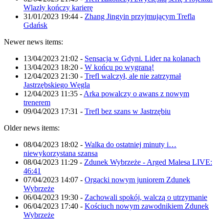
Wlazły kończy karierę
31/01/2023 19:44
-
Zhang Jingyin przyjmującym Trefla
Gdańsk
Newer news items:
13/04/2023 21:02
-
Sensacja w Gdyni. Lider na kolanach
13/04/2023 18:20
-
W końcu po wygraną!
12/04/2023 21:30
-
Trefl walczył, ale nie zatrzymał
Jastrzębskiego Węgla
12/04/2023 11:35
-
Arka powalczy o awans z nowym
trenerem
09/04/2023 17:31
-
Trefl bez szans w Jastrzębiu
Older news items:
08/04/2023 18:02
-
Walka do ostatniej minuty i…
niewykorzystana szansa
08/04/2023 11:29
-
Zdunek Wybrzeże - Arged Malesa LIVE:
46:41
07/04/2023 14:07
-
Orgacki nowym juniorem Zdunek
Wybrzeże
06/04/2023 19:30
-
Zachowali spokój, walczą o utrzymanie
06/04/2023 17:40
-
Kościuch nowym zawodnikiem Zdunek
Wybrzeże