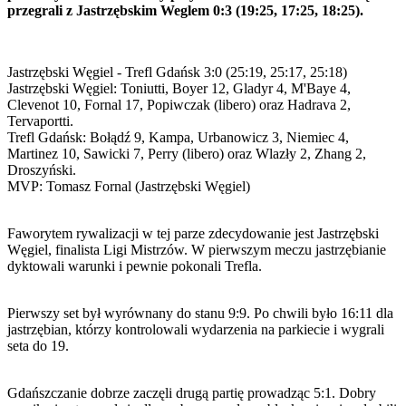
przegrali z Jastrzębskim Weglem 0:3 (19:25, 17:25, 18:25).
Jastrzębski Węgiel - Trefl Gdańsk 3:0 (25:19, 25:17, 25:18)
Jastrzębski Węgiel: Toniutti, Boyer 12, Gladyr 4, M'Baye 4,
Clevenot 10, Fornal 17, Popiwczak (libero) oraz Hadrava 2,
Tervaportti.
Trefl Gdańsk: Bołądź 9, Kampa, Urbanowicz 3, Niemiec 4,
Martinez 10, Sawicki 7, Perry (libero) oraz Wlazły 2, Zhang 2,
Droszyński.
MVP: Tomasz Fornal (Jastrzębski Węgiel)
Faworytem rywalizacji w tej parze zdecydowanie jest Jastrzębski
Węgiel, finalista Ligi Mistrzów. W pierwszym meczu jastrzębianie
dyktowali warunki i pewnie pokonali Trefla.
Pierwszy set był wyrównany do stanu 9:9. Po chwili było 16:11 dla
jastrzębian, którzy kontrolowali wydarzenia na parkiecie i wygrali
seta do 19.
Gdańszczanie dobrze zaczęli drugą partię prowadząc 5:1. Dobry