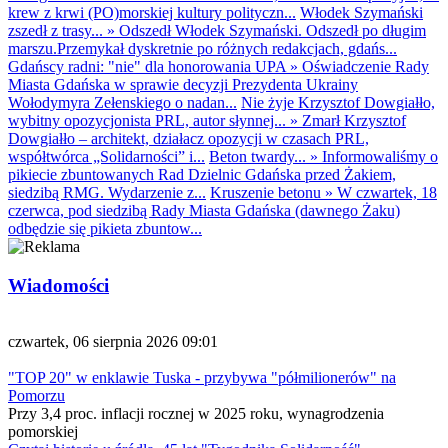
krew z krwi (PO)morskiej kultury polityczn...
Włodek Szymański
zszedł z trasy...
»
Odszedł Włodek Szymański. Odszedł po długim
marszu.Przemykał dyskretnie po różnych redakcjach, gdańs...
Gdańscy radni: "nie" dla honorowania UPA
»
Oświadczenie Rady
Miasta Gdańska w sprawie decyzji Prezydenta Ukrainy
Wołodymyra Zełenskiego o nadan...
Nie żyje Krzysztof Dowgiałło,
wybitny opozycjonista PRL, autor słynnej...
»
Zmarł Krzysztof
Dowgiałło – architekt, działacz opozycji w czasach PRL,
współtwórca „Solidarności” i...
Beton twardy...
»
Informowaliśmy o
pikiecie zbuntowanych Rad Dzielnic Gdańska przed Żakiem,
siedzibą RMG. Wydarzenie z...
Kruszenie betonu
»
W czwartek, 18
czerwca, pod siedzibą Rady Miasta Gdańska (dawnego Żaku)
odbędzie się pikieta zbuntow...
Wiadomości
czwartek, 06 sierpnia 2026 09:01
"TOP 20" w enklawie Tuska - przybywa "półmilionerów" na
Pomorzu
Przy 3,4 proc. inflacji rocznej w 2025 roku, wynagrodzenia
pomorskiej