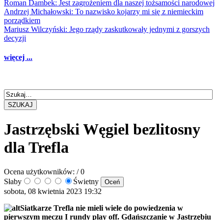
Roman Dambek: Jest zagrożeniem dla naszej tożsamości narodowej
Andrzej Michałowski: To nazwisko kojarzy mi się z niemieckim
porządkiem
Mariusz Wilczyński: Jego rządy zaskutkowały jednymi z gorszych
decyzji
więcej ...
SZUKAJ
Jastrzębski Węgiel bezlitosny
dla Trefla
Ocena użytkowników:
/ 0
Słaby
Świetny
sobota, 08 kwietnia 2023 19:32
Siatkarze Trefla nie mieli wiele do powiedzenia w
pierwszym meczu I rundy play off. Gdańszczanie w Jastrzębiu