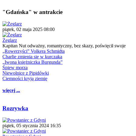
"Gdańska" w antrakcie
piątek, 02 maja 2025 08:00
Żeglarz
Kapitan Nut odważny, romantyczny, bez skazy, poświęcił swoje
„Rowerzyści” Volkera Schmidta
Charlie zmienia się w kurczaka
„Iwona księżniczka Burgunda”
Śpiew morza
Niewolnice z Pipidówki
Ciemności kryją ziemię
więcej ...
Rozrywka
piątek, 05 stycznia 2024 16:35