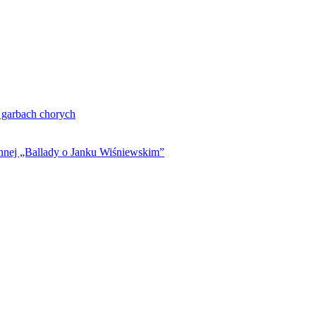
. garbach chorych
ynnej „Ballady o Janku Wiśniewskim”