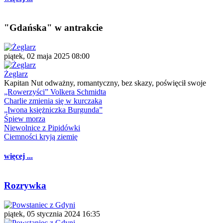
"Gdańska" w antrakcie
piątek, 02 maja 2025 08:00
Żeglarz
Kapitan Nut odważny, romantyczny, bez skazy, poświęcił swoje
„Rowerzyści” Volkera Schmidta
Charlie zmienia się w kurczaka
„Iwona księżniczka Burgunda”
Śpiew morza
Niewolnice z Pipidówki
Ciemności kryją ziemię
więcej ...
Rozrywka
piątek, 05 stycznia 2024 16:35