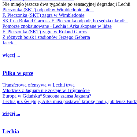
Nie minęło jeszcze dwa tygodnie po sensacyjnej degradacji Lechii
Pieczonka (SKT) odpadł w Wimbledonie, ale...
F. Pieczonka (SKT) zagra w Wimbledonie
SKT na Roland Garros - F. Pieczonka odpadł, bo sędzia ukradł...
Pomorze znokautowane - Lechia i Arka skopane w lidze
F. Pieczonka (SKT) zagra w Roland Garros
Z różnych boisk i stadionów Jerzego Geberta
Jacek...
więcej ...
Piłka w grze
Transferowa ofensywa w Lechii trwa
Młodzież z Jaguara nie zostaje w Trójmieście
Europa w Gdańsku*Stracona szansa Jaguara?
Lechia już świętuje, Arka musi postawić kropkę nad i, jubileusz Bud
więcej ...
Lechia