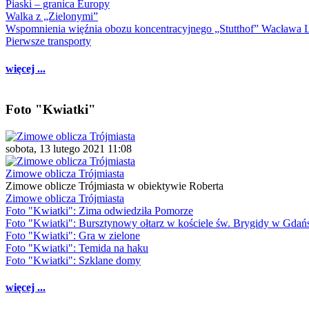
Piaski – granica Europy
Walka z „Zielonymi”
Wspomnienia więźnia obozu koncentracyjnego „Stutthof” Wacława 
Pierwsze transporty
więcej ...
Foto "Kwiatki"
sobota, 13 lutego 2021 11:08
Zimowe oblicza Trójmiasta
Zimowe oblicze Trójmiasta w obiektywie Roberta
Zimowe oblicza Trójmiasta
Foto "Kwiatki": Zima odwiedziła Pomorze
Foto "Kwiatki": Bursztynowy ołtarz w kościele św. Brygidy w Gdań
Foto "Kwiatki": Gra w zielone
Foto "Kwiatki": Temida na haku
Foto "Kwiatki": Szklane domy
więcej ...