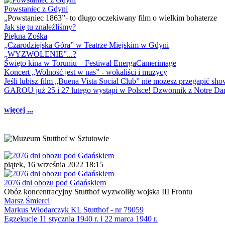
Powstaniec z Gdyni
„Powstaniec 1863”- to długo oczekiwany film o wielkim bohaterze
Jak się tu znaleźliśmy?
Piękna Zośka
„Czarodziejska Góra” w Teatrze Miejskim w Gdyni
„WYZWOLENIE”...?
Święto kina w Toruniu – Festiwal EnergaCamerimage
Koncert „Wolność jest w nas” - wokaliści i muzycy
Jeśli lubisz film „Buena Vista Social Club” nie możesz przegapić s
GAROU już 25 i 27 lutego wystąpi w Polsce! Dzwonnik z Notre 
więcej ...
piątek, 16 września 2022 18:15
2076 dni obozu pod Gdańskiem
Obóz koncentracyjny Stutthof wyzwoliły wojska III Frontu
Marsz Śmierci
Markus Włodarczyk KL Stutthof - nr 79059
Egzekucje 11 stycznia 1940 r. i 22 marca 1940 r.