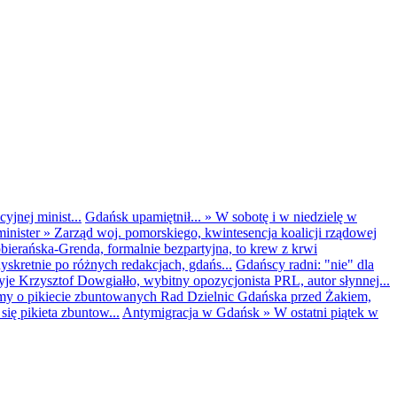
yjnej minist...
Gdańsk upamiętnił...
»
W sobotę i w niedzielę w
inister
»
Zarząd woj. pomorskiego, kwintesencja koalicji rządowej
obierańska-Grenda, formalnie bezpartyjna, to krew z krwi
kretnie po różnych redakcjach, gdańs...
Gdańscy radni: "nie" dla
yje Krzysztof Dowgiałło, wybitny opozycjonista PRL, autor słynnej...
my o pikiecie zbuntowanych Rad Dzielnic Gdańska przed Żakiem,
ię pikieta zbuntow...
Antymigracja w Gdańsk
»
W ostatni piątek w