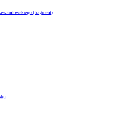
Lewandowskiego (fragment)
sku