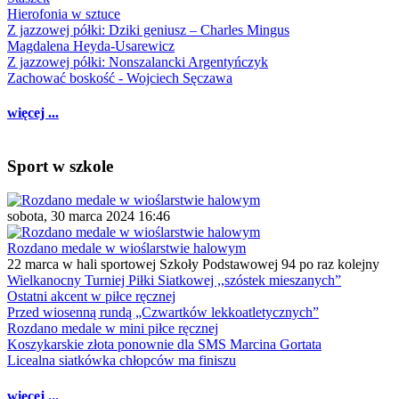
Hierofonia w sztuce
Z jazzowej półki: Dziki geniusz – Charles Mingus
Magdalena Heyda-Usarewicz
Z jazzowej półki: Nonszalancki Argentyńczyk
Zachować boskość - Wojciech Sęczawa
więcej ...
Sport w szkole
sobota, 30 marca 2024 16:46
Rozdano medale w wioślarstwie halowym
22 marca w hali sportowej Szkoły Podstawowej 94 po raz kolejny
Wielkanocny Turniej Piłki Siatkowej ,,szóstek mieszanych”
Ostatni akcent w piłce ręcznej
Przed wiosenną rundą „Czwartków lekkoatletycznych”
Rozdano medale w mini piłce ręcznej
Koszykarskie złota ponownie dla SMS Marcina Gortata
Licealna siatkówka chłopców ma finiszu
więcej ...