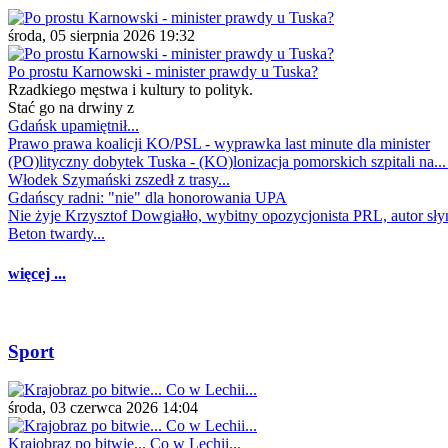
środa, 05 sierpnia 2026 19:32
Po prostu Karnowski - minister prawdy u Tuska?
Rzadkiego męstwa i kultury to polityk.
Stać go na drwiny z
Gdańsk upamiętnił...
Prawo prawa koalicji KO/PSL - wyprawka last minute dla minister
(PO)lityczny dobytek Tuska - (KO)lonizacja pomorskich szpitali na..
Włodek Szymański zszedł z trasy...
Gdańscy radni: "nie" dla honorowania UPA
Nie żyje Krzysztof Dowgiałło, wybitny opozycjonista PRL, autor sł
Beton twardy...
więcej ...
Sport
środa, 03 czerwca 2026 14:04
Krajobraz po bitwie... Co w Lechii...