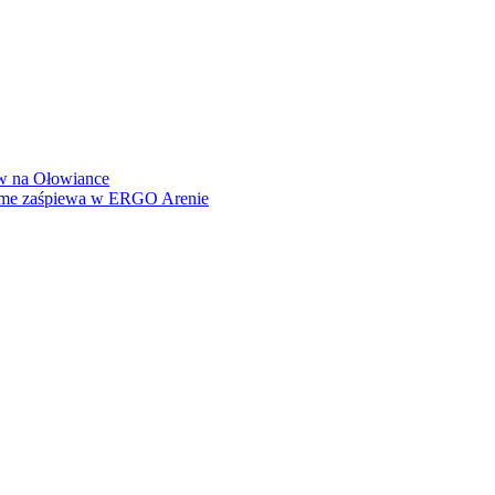
how na Ołowiance
Dame zaśpiewa w ERGO Arenie