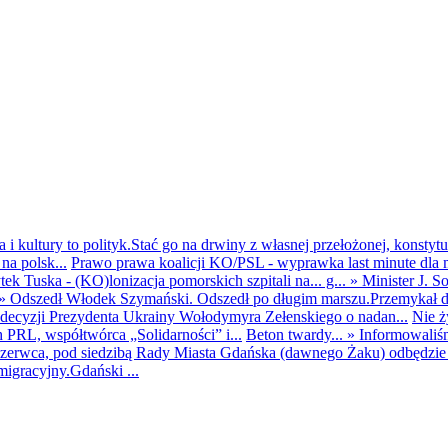
i kultury to polityk.Stać go na drwiny z własnej przełożonej, konstytuc
na polsk...
Prawo prawa koalicji KO/PSL - wyprawka last minute dla m
ek Tuska - (KO)lonizacja pomorskich szpitali na... g...
»
Minister J. S
»
Odszedł Włodek Szymański. Odszedł po długim marszu.Przemykał dys
ecyzji Prezydenta Ukrainy Wołodymyra Zełenskiego o nadan...
Nie ż
h PRL, współtwórca „Solidarności” i...
Beton twardy...
»
Informowaliś
zerwca, pod siedzibą Rady Miasta Gdańska (dawnego Żaku) odbędzie s
igracyjny.Gdański ...