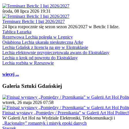
środa, 08 lipca 2026 19:31
Terminarz Betclic I ligi 2026/2027
24 lipca rozpocznie się sezon sezon 2026/2027 w Betclic I lidze.
Tablica Łazarka
Rezerwowa Lechia poległa w Legnicy
Osłabiona Lechia ukarała nieskuteczną Arkę
Lechia Gdańsk z licencją na grę w Ekstraklasie
Lechia efektownie przypieczętowała awans do Ekstraklasy
Lechia o krok od powrotu do Ekstraklasy
Lechia rozbita w Rzeszowie
więcej ...
Galeria Sztuki Gdańskiej
wtorek, 26 maja 2026 07:58
Finisaż wystawy „Pomiędzy / Przenikania” w Galerii Art Hol Politec
W Galerii Art Hol na Wydziale Elektroniki, Telekomunikacji i
„Racjonalny” romantyk i mistyk epoki danych
Staszek