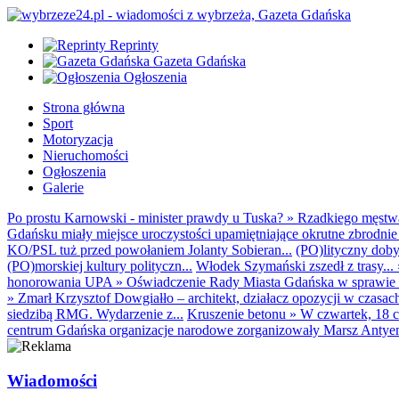
Reprinty
Gazeta Gdańska
Ogłoszenia
Strona główna
Sport
Motoryzacja
Nieruchomości
Ogłoszenia
Galerie
Po prostu Karnowski - minister prawdy u Tuska?
»
Rzadkiego męstwa 
Gdańsku miały miejsce uroczystości upamiętniające okrutne zbrodnie 
KO/PSL tuż przed powołaniem Jolanty Sobieran...
(PO)lityczny dobyt
(PO)morskiej kultury polityczn...
Włodek Szymański zszedł z trasy...
honorowania UPA
»
Oświadczenie Rady Miasta Gdańska w sprawie d
»
Zmarł Krzysztof Dowgiałło – architekt, działacz opozycji w czasac
siedzibą RMG. Wydarzenie z...
Kruszenie betonu
»
W czwartek, 18 c
centrum Gdańska organizacje narodowe zorganizowały Marsz Antyem
Wiadomości