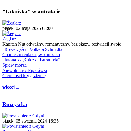
"Gdańska" w antrakcie
piątek, 02 maja 2025 08:00
Żeglarz
Kapitan Nut odważny, romantyczny, bez skazy, poświęcił swoje
„Rowerzyści” Volkera Schmidta
Charlie zmienia się w kurczaka
„Iwona księżniczka Burgunda”
Śpiew morza
Niewolnice z Pipidówki
Ciemności kryją ziemię
więcej ...
Rozrywka
piątek, 05 stycznia 2024 16:35