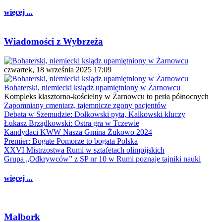
więcej ...
Wiadomości z Wybrzeża
czwartek, 18 września 2025 17:09
Bohaterski, niemiecki ksiądz upamiętniony w Żarnowcu
Kompleks klasztorno-kościelny w Żarnowcu to perła północnych
Zapomniany cmentarz, tajemnicze zgony pacjentów
Debata w Szemudzie: Dołkowski pyta, Kalkowski kluczy
Łukasz Brządkowski: Ostra gra w Tczewie
Kandydaci KWW Nasza Gmina Żukowo 2024
Premier: Bogate Pomorze to bogata Polska
XXVI Mistrzostwa Rumi w sztafetach olimpijskich
Grupa „Odkrywców” z SP nr 10 w Rumi poznaje tajniki nauki
więcej ...
Malbork