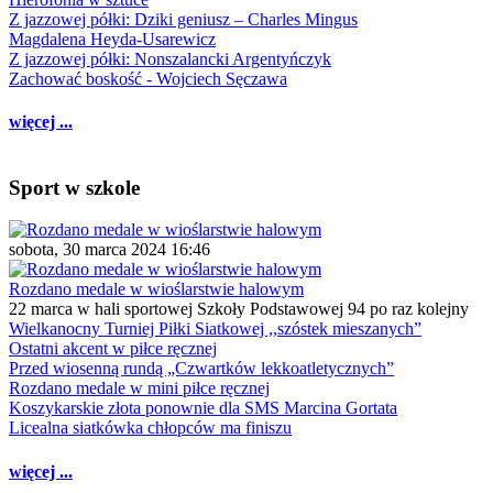
Z jazzowej półki: Dziki geniusz – Charles Mingus
Magdalena Heyda-Usarewicz
Z jazzowej półki: Nonszalancki Argentyńczyk
Zachować boskość - Wojciech Sęczawa
więcej ...
Sport w szkole
sobota, 30 marca 2024 16:46
Rozdano medale w wioślarstwie halowym
22 marca w hali sportowej Szkoły Podstawowej 94 po raz kolejny
Wielkanocny Turniej Piłki Siatkowej ,,szóstek mieszanych”
Ostatni akcent w piłce ręcznej
Przed wiosenną rundą „Czwartków lekkoatletycznych”
Rozdano medale w mini piłce ręcznej
Koszykarskie złota ponownie dla SMS Marcina Gortata
Licealna siatkówka chłopców ma finiszu
więcej ...