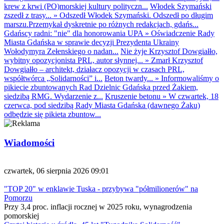
krew z krwi (PO)morskiej kultury polityczn...
Włodek Szymański
zszedł z trasy...
»
Odszedł Włodek Szymański. Odszedł po długim
marszu.Przemykał dyskretnie po różnych redakcjach, gdańs...
Gdańscy radni: "nie" dla honorowania UPA
»
Oświadczenie Rady
Miasta Gdańska w sprawie decyzji Prezydenta Ukrainy
Wołodymyra Zełenskiego o nadan...
Nie żyje Krzysztof Dowgiałło,
wybitny opozycjonista PRL, autor słynnej...
»
Zmarł Krzysztof
Dowgiałło – architekt, działacz opozycji w czasach PRL,
współtwórca „Solidarności” i...
Beton twardy...
»
Informowaliśmy o
pikiecie zbuntowanych Rad Dzielnic Gdańska przed Żakiem,
siedzibą RMG. Wydarzenie z...
Kruszenie betonu
»
W czwartek, 18
czerwca, pod siedzibą Rady Miasta Gdańska (dawnego Żaku)
odbędzie się pikieta zbuntow...
Wiadomości
czwartek, 06 sierpnia 2026 09:01
"TOP 20" w enklawie Tuska - przybywa "półmilionerów" na
Pomorzu
Przy 3,4 proc. inflacji rocznej w 2025 roku, wynagrodzenia
pomorskiej