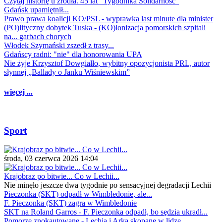
Czytaj historię u źródła. 45 lat "Tygodnika Solidarność"
Gdańsk upamiętnił...
Prawo prawa koalicji KO/PSL - wyprawka last minute dla minister
(PO)lityczny dobytek Tuska - (KO)lonizacja pomorskich szpitali
na... garbach chorych
Włodek Szymański zszedł z trasy...
Gdańscy radni: "nie" dla honorowania UPA
Nie żyje Krzysztof Dowgiałło, wybitny opozycjonista PRL, autor
słynnej „Ballady o Janku Wiśniewskim”
więcej ...
Sport
środa, 03 czerwca 2026 14:04
Krajobraz po bitwie... Co w Lechii...
Nie minęło jeszcze dwa tygodnie po sensacyjnej degradacji Lechii
Pieczonka (SKT) odpadł w Wimbledonie, ale...
F. Pieczonka (SKT) zagra w Wimbledonie
SKT na Roland Garros - F. Pieczonka odpadł, bo sędzia ukradł...
Pomorze znokautowane - Lechia i Arka skopane w lidze