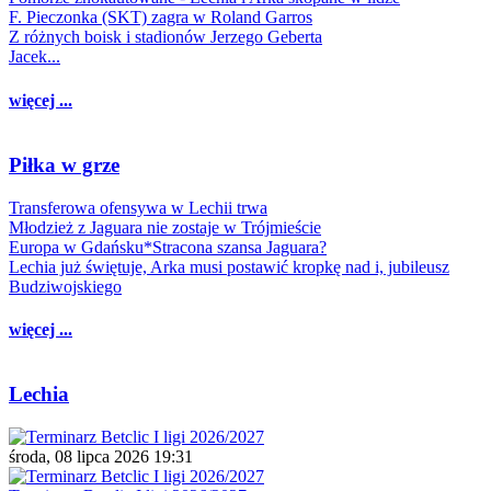
F. Pieczonka (SKT) zagra w Roland Garros
Z różnych boisk i stadionów Jerzego Geberta
Jacek...
więcej ...
Piłka w grze
Transferowa ofensywa w Lechii trwa
Młodzież z Jaguara nie zostaje w Trójmieście
Europa w Gdańsku*Stracona szansa Jaguara?
Lechia już świętuje, Arka musi postawić kropkę nad i, jubileusz
Budziwojskiego
więcej ...
Lechia
środa, 08 lipca 2026 19:31