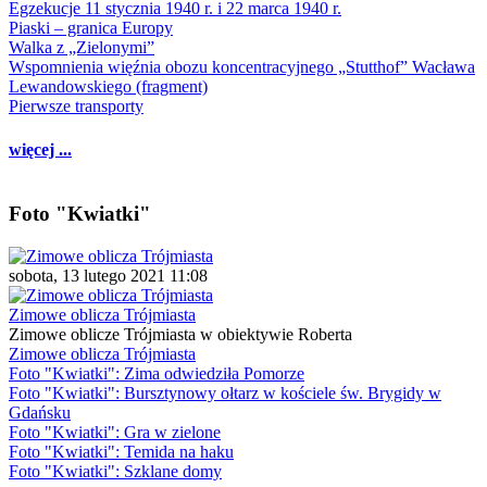
Egzekucje 11 stycznia 1940 r. i 22 marca 1940 r.
Piaski – granica Europy
Walka z „Zielonymi”
Wspomnienia więźnia obozu koncentracyjnego „Stutthof” Wacława
Lewandowskiego (fragment)
Pierwsze transporty
więcej ...
Foto "Kwiatki"
sobota, 13 lutego 2021 11:08
Zimowe oblicza Trójmiasta
Zimowe oblicze Trójmiasta w obiektywie Roberta
Zimowe oblicza Trójmiasta
Foto "Kwiatki": Zima odwiedziła Pomorze
Foto "Kwiatki": Bursztynowy ołtarz w kościele św. Brygidy w
Gdańsku
Foto "Kwiatki": Gra w zielone
Foto "Kwiatki": Temida na haku
Foto "Kwiatki": Szklane domy