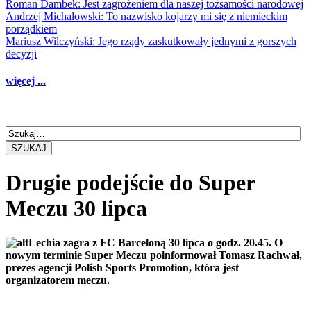
Roman Dambek: Jest zagrożeniem dla naszej tożsamości narodowej
Andrzej Michałowski: To nazwisko kojarzy mi się z niemieckim
porządkiem
Mariusz Wilczyński: Jego rządy zaskutkowały jednymi z gorszych
decyzji
więcej ...
SZUKAJ
Drugie podejście do Super
Meczu 30 lipca
Lechia zagra z FC Barceloną 30 lipca o godz. 20.45. O
nowym terminie Super Meczu poinformował Tomasz Rachwał,
prezes agencji Polish Sports Promotion, która jest
organizatorem meczu.