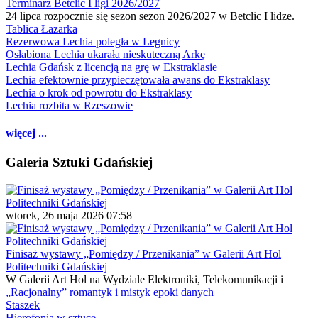
Terminarz Betclic I ligi 2026/2027
24 lipca rozpocznie się sezon sezon 2026/2027 w Betclic I lidze.
Tablica Łazarka
Rezerwowa Lechia poległa w Legnicy
Osłabiona Lechia ukarała nieskuteczną Arkę
Lechia Gdańsk z licencją na grę w Ekstraklasie
Lechia efektownie przypieczętowała awans do Ekstraklasy
Lechia o krok od powrotu do Ekstraklasy
Lechia rozbita w Rzeszowie
więcej ...
Galeria Sztuki Gdańskiej
wtorek, 26 maja 2026 07:58
Finisaż wystawy „Pomiędzy / Przenikania” w Galerii Art Hol
Politechniki Gdańskiej
W Galerii Art Hol na Wydziale Elektroniki, Telekomunikacji i
„Racjonalny” romantyk i mistyk epoki danych
Staszek
Hierofonia w sztuce