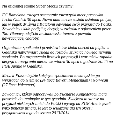
Na oficjalnej stronie Super Meczu czytamy:
FC Barcelona rozegra ostatecznie towarzyski mecz przeciwko
Lechii Gdańsk 30 lipca. Nowa data meczu została ustalona po tym,
jak w piątek drużyna z Katalonii odwołała swój przyjazd do Polski.
Zawodnicy i klub podjęli tę decyzję w związku z ogłoszeniem przez
Tito Vilanovę odejścia ze stanowiska trenera z powodu
nawracającej choroby.
Organizator spotkania i przedstawiciele klubu obecni od piątku w
Gdańsku natychmiast usiedli do rozmów szukając nowego terminu
spotkania. Po rozpatrzeniu licznych propozycji i warunków zapadła
decyzja o rozegraniu meczu we wtorek 30 lipca o godzinie 20:45 na
PGE Arenie w Gdańsku.
Mecz w Polsce będzie kolejnym spotkaniem towarzyskim po
wyjazdach do Niemiec (24 lipca Bayern Monachium) i Norwegii
(27 lipca Valerenga).
Zawodnicy, którzy odpoczywali po Pucharze Konfederacji mają
powrócić do treningów w tym tygodniu. Zwiększa to szansę na
przyjazd niektórych z nich do Polski i występ na PGE Arenie jeżeli
tylko trenerzy uznają, że jest to wskazane dla ich okresu
przygotowawczego do sezonu 2013/2014.