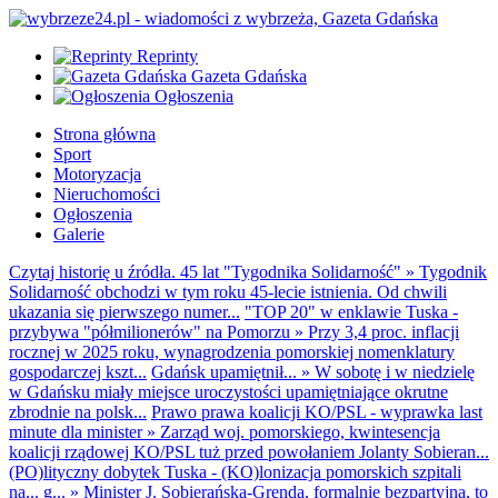
Reprinty
Gazeta Gdańska
Ogłoszenia
Strona główna
Sport
Motoryzacja
Nieruchomości
Ogłoszenia
Galerie
Czytaj historię u źródła. 45 lat "Tygodnika Solidarność"
»
Tygodnik
Solidarność obchodzi w tym roku 45-lecie istnienia. Od chwili
ukazania się pierwszego numer...
"TOP 20" w enklawie Tuska -
przybywa "półmilionerów" na Pomorzu
»
Przy 3,4 proc. inflacji
rocznej w 2025 roku, wynagrodzenia pomorskiej nomenklatury
gospodarczej kszt...
Gdańsk upamiętnił...
»
W sobotę i w niedzielę
w Gdańsku miały miejsce uroczystości upamiętniające okrutne
zbrodnie na polsk...
Prawo prawa koalicji KO/PSL - wyprawka last
minute dla minister
»
Zarząd woj. pomorskiego, kwintesencja
koalicji rządowej KO/PSL tuż przed powołaniem Jolanty Sobieran...
(PO)lityczny dobytek Tuska - (KO)lonizacja pomorskich szpitali
na... g...
»
Minister J. Sobierańska-Grenda, formalnie bezpartyjna, to