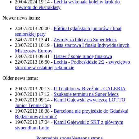
20/04/2024 19:14
-
Lechia wykonała kolejny krok do
powrotu do ekstraklasy
Newer news items:
24/07/2013 20:00
-
Półfinał gdańskich juniorów i finał
seniorskiej pary
24/07/2013 13:41
-
Zwroty za bilety na Super Mecz
23/07/2013 10:19
-
Lista startowa I finału Indywidualnych
Mistrzostw Europy
23/07/2013 09:41
-
Ustawić sobie rundę finałową
22/07/2013 16:50
-
Lechia - Podbeskidzie 2:2 - zwyciętwo
stracone w ostatniej sekundzie
Older news items:
20/07/2013 20:13
-
II Triathlon w Brzeźnie - GALERIA
20/07/2013 17:12
-
Szukanie terminu na Super Mecz
20/07/2013 09:14
-
Kamil Gajewski zwycięzcą LOTTO
Junior Tennis Cup
19/07/2013 18:38
-
Barcelona nie przyjedzie do Gdańska!
Będzie nowy termin?
19/07/2013 17:04
-
Kamil Gajewski z SKT z głównym
stypendium Lotto
Poprzednia strona
Następna strona