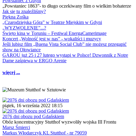
Powstaniec z Gdyni
„Powstaniec 1863”- to długo oczekiwany film o wielkim bohaterze
Jak się tu znaleźliśmy?
Piękna Zośka
„Czarodziejska Góra” w Teatrze Miejskim w Gdyni
„WYZWOLENIE”...?
Święto kina w Toruniu – Festiwal EnergaCamerimage
Koncert „Wolność jest w nas” - wokaliści i muzycy
Jeśli lubisz film „Buena Vista Social Club” nie możesz przegapić
show na Ołowiance
GAROU już 25 i 27 lutego wystąpi w Polsce! Dzwonnik z Notre
Dame zaśpiewa w ERGO Arenie
więcej ...
piątek, 16 września 2022 18:15
2076 dni obozu pod Gdańskiem
Obóz koncentracyjny Stutthof wyzwoliły wojska III Frontu
Marsz Śmierci
Markus Włodarczyk KL Stutthof - nr 79059