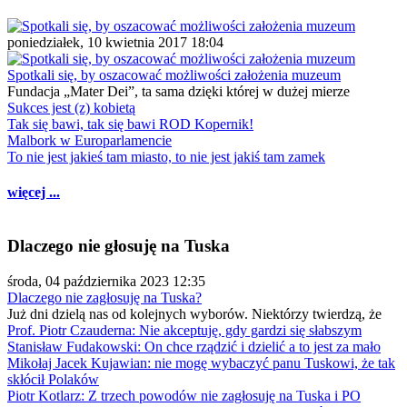
poniedziałek, 10 kwietnia 2017 18:04
Spotkali się, by oszacować możliwości założenia muzeum
Fundacja „Mater Dei”, ta sama dzięki której w dużej mierze
Sukces jest (z) kobietą
Tak się bawi, tak się bawi ROD Kopernik!
Malbork w Europarlamencie
To nie jest jakieś tam miasto, to nie jest jakiś tam zamek
więcej ...
Dlaczego nie głosuję na Tuska
środa, 04 października 2023 12:35
Dlaczego nie zagłosuję na Tuska?
Już dni dzielą nas od kolejnych wyborów. Niektórzy twierdzą, że
Prof. Piotr Czauderna: Nie akceptuję, gdy gardzi się słabszym
Stanisław Fudakowski: On chce rządzić i dzielić a to jest za mało
Mikołaj Jacek Kujawian: nie mogę wybaczyć panu Tuskowi, że tak
skłócił Polaków
Piotr Kotlarz: Z trzech powodów nie zagłosuję na Tuska i PO