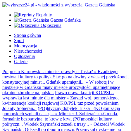
Reprinty
Gazeta Gdańska
Ogłoszenia
Strona główna
Sport
Motoryzacja
Nieruchomości
Ogłoszenia
Galerie
Po prostu Karnowski - minister prawdy u Tuska?
»
Rzadkiego
męstwa i kultury to polityk.Stać go na drwiny z własnej przełożonej,
konstytucyjnej minist...
Gdańsk upamiętnił...
»
W sobotę i w
niedzielę w Gdańsku miały miejsce uroczystości upamiętniające
okrutne zbrodnie na polsk...
Prawo prawa koalicji KO/PSL -
wyprawka last minute dla minister
»
Zarząd woj. pomorskiego,
kwintesencja koalicji rządowej KO/PSL tuż przed powołaniem
Jolanty Sobieran...
(PO)lityczny dobytek Tuska - (KO)lonizacja
pomorskich szpitali na... g...
»
Minister J. Sobierańska-Grenda,
formalnie bezpartyjna, to krew z krwi (PO)morskiej kultury
polityczn...
Włodek Szymański zszedł z trasy...
»
Odszedł Włodek
Szymański. Odszedł po długim marszu.Przemykał dyskretnie po