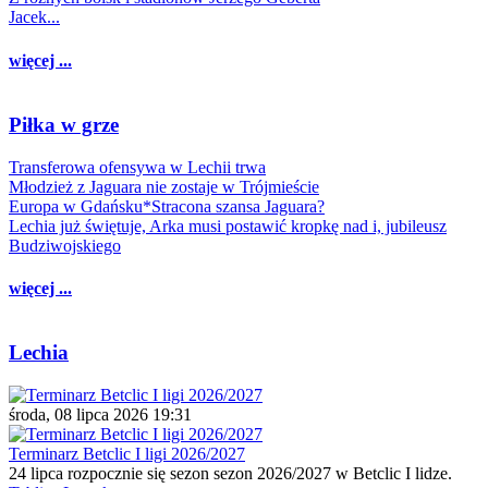
Jacek...
więcej ...
Piłka w grze
Transferowa ofensywa w Lechii trwa
Młodzież z Jaguara nie zostaje w Trójmieście
Europa w Gdańsku*Stracona szansa Jaguara?
Lechia już świętuje, Arka musi postawić kropkę nad i, jubileusz
Budziwojskiego
więcej ...
Lechia
środa, 08 lipca 2026 19:31
Terminarz Betclic I ligi 2026/2027
24 lipca rozpocznie się sezon sezon 2026/2027 w Betclic I lidze.