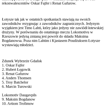
rekonwalescentów Oskar Fajfer i Renat Gafurow.
Łotysze tak jak w ostatnich spotkaniach stawiają na swoich
zawodników rezygnując z zawodników zagranicznych. Jedynym
wyjątkiem jest Timo Lahti, który jako jedyny nie zawiódł łotewskiej
drużyny. W porównaniu do ostatniego meczu Lokomotivu w
Rzeszowie jedyną zmianą jest powrót do składu Maksima
Bogdanowsa. Poza nim Lahtim i Kjastasem Poudżuksem Łotysze
wystawiają młodzież.
Zdunek Wybrzeże Gdańsk
1. Oskar Fajfer
2. Hubert Łęgowik
3. Renat Gafurow
4. Anders Thomsen
5. Troy Batchelor
6. Marcin Turowski
Lokomotiv Daugavpils
9. Maksim Bogdanow
10. Artiom Trofimow