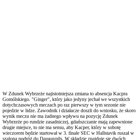
W Zdunek Wybrzeże najistotniejsza zmiana to absencja Kacpra
Gomólskiego. "Ginger", który jako jedyny jechał we wszystkich
dotychczasowych meczach po raz pierwszy w tym sezonie nie
pojedzie w lidze. Zawodnik i działacze doszli do wniosku, że skoro
wynik meczu nie ma żadnego wpływu na pozycję Zdunek
Wybrzeże po rundzie zasadniczej, gdańszczanie mają zapewnione
drugie miejsce, to nie ma sensu, aby Kacper, który w sobotę
wieczorem będzie startował w 3. finale SEC w Hallstavik ruszał w
szaloną podróż do Daugavpils. W składzie znajduje się dwóch