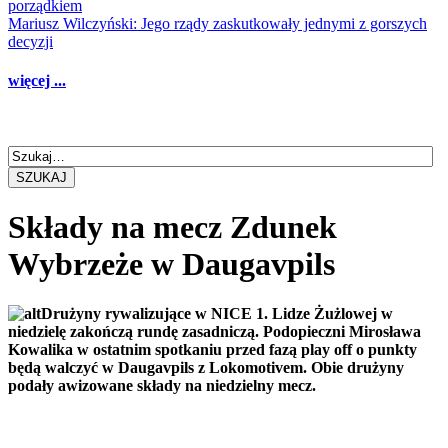
porządkiem
Mariusz Wilczyński: Jego rządy zaskutkowały jednymi z gorszych
decyzji
więcej ...
SZUKAJ
Składy na mecz Zdunek
Wybrzeże w Daugavpils
Drużyny rywalizujące w NICE 1. Lidze Żużlowej w
niedzielę zakończą rundę zasadniczą. Podopieczni Mirosława
Kowalika w ostatnim spotkaniu przed fazą play off o punkty
będą walczyć w Daugavpils z Lokomotivem. Obie drużyny
podały awizowane składy na niedzielny mecz.