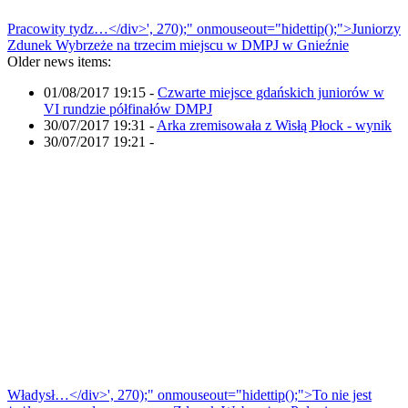
Pracowity tydz…</div>', 270);" onmouseout="hidettip();">Juniorzy
Zdunek Wybrzeże na trzecim miejscu w DMPJ w Gnieźnie
Older news items:
01/08/2017 19:15
-
Czwarte miejsce gdańskich juniorów w
VI rundzie półfinałów DMPJ
30/07/2017 19:31
-
Arka zremisowała z Wisłą Płock - wynik
30/07/2017 19:21
-
Władysł…</div>', 270);" onmouseout="hidettip();">To nie jest