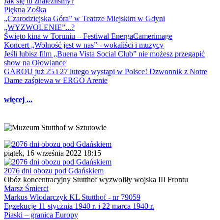
Jak się tu znaleźliśmy?
Piękna Zośka
„Czarodziejska Góra” w Teatrze Miejskim w Gdyni
„WYZWOLENIE”...?
Święto kina w Toruniu – Festiwal EnergaCamerimage
Koncert „Wolność jest w nas” - wokaliści i muzycy
Jeśli lubisz film „Buena Vista Social Club” nie możesz przegapić
show na Ołowiance
GAROU już 25 i 27 lutego wystąpi w Polsce! Dzwonnik z Notre
Dame zaśpiewa w ERGO Arenie
więcej ...
piątek, 16 września 2022 18:15
2076 dni obozu pod Gdańskiem
Obóz koncentracyjny Stutthof wyzwoliły wojska III Frontu
Marsz Śmierci
Markus Włodarczyk KL Stutthof - nr 79059
Egzekucje 11 stycznia 1940 r. i 22 marca 1940 r.
Piaski – granica Europy