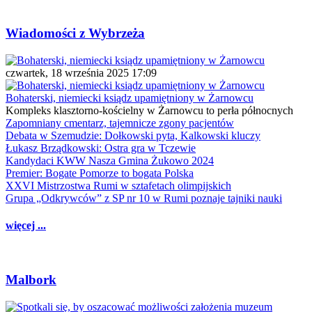
Wiadomości z Wybrzeża
czwartek, 18 września 2025 17:09
Bohaterski, niemiecki ksiądz upamiętniony w Żarnowcu
Kompleks klasztorno-kościelny w Żarnowcu to perła północnych
Zapomniany cmentarz, tajemnicze zgony pacjentów
Debata w Szemudzie: Dołkowski pyta, Kalkowski kluczy
Łukasz Brządkowski: Ostra gra w Tczewie
Kandydaci KWW Nasza Gmina Żukowo 2024
Premier: Bogate Pomorze to bogata Polska
XXVI Mistrzostwa Rumi w sztafetach olimpijskich
Grupa „Odkrywców” z SP nr 10 w Rumi poznaje tajniki nauki
więcej ...
Malbork