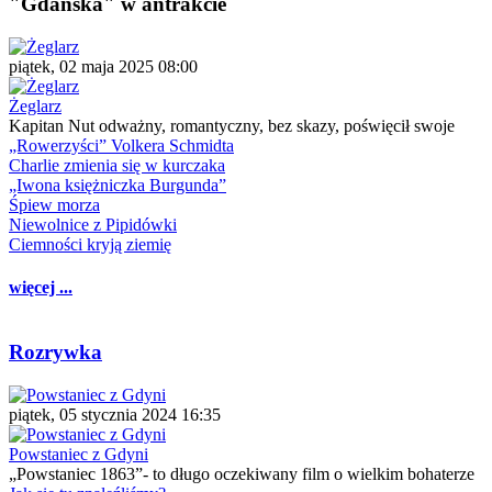
"Gdańska" w antrakcie
piątek, 02 maja 2025 08:00
Żeglarz
Kapitan Nut odważny, romantyczny, bez skazy, poświęcił swoje
„Rowerzyści” Volkera Schmidta
Charlie zmienia się w kurczaka
„Iwona księżniczka Burgunda”
Śpiew morza
Niewolnice z Pipidówki
Ciemności kryją ziemię
więcej ...
Rozrywka
piątek, 05 stycznia 2024 16:35
Powstaniec z Gdyni
„Powstaniec 1863”- to długo oczekiwany film o wielkim bohaterze