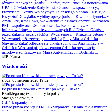
różnych redakcjach, gdańs...
Gdańscy radni: "nie" dla honorowania
UPA
»
Oświadczenie Rady Miasta Gdańska w sprawie decyzji
Prezydenta Ukrainy Wołodymyra Zełenskiego o nadan...
Nie żyje
Krzysztof Dowgiałło, wybitny opozycjonista PRL, autor słynnej...
»
Zmarł Krzysztof Dowgiałło – architekt, działacz opozycji w czasach
PRL, współtwórca „Solidarności” i...
Beton twardy...
»
Informowaliśmy o pikiecie zbuntowanych Rad Dzielnic Gdańska
przed Żakiem, siedzibą RMG. Wydarzenie z...
Kruszenie betonu
»
W czwartek, 18 czerwca, pod siedzibą Rady Miasta Gdańska
(dawnego Żaku) odbędzie się pikieta zbuntow...
Antymigracja w
Gdańsk
»
W ostatni piątek w centrum Gdańska organizacje
narodowe zorganizowały Marsz Antyemigracyjny.Gdański ...
Wiadomości
środa, 05 sierpnia 2026 19:32
Po prostu Karnowski - minister prawdy u Tuska?
Rzadkiego męstwa i kultury to polityk.
Stać go na drwiny z
Gdańsk upamiętnił...
Prawo prawa koalicji KO/PSL - wyprawka last minute dla minister