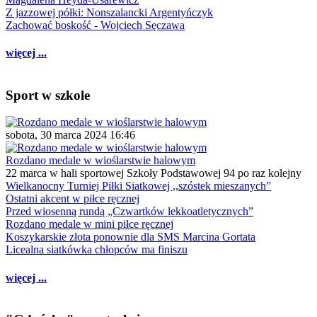
Z jazzowej półki: Nonszalancki Argentyńczyk
Zachować boskość - Wojciech Sęczawa
więcej ...
Sport w szkole
sobota, 30 marca 2024 16:46
Rozdano medale w wioślarstwie halowym
22 marca w hali sportowej Szkoły Podstawowej 94 po raz kolejny
Wielkanocny Turniej Piłki Siatkowej ,,szóstek mieszanych”
Ostatni akcent w piłce ręcznej
Przed wiosenną rundą „Czwartków lekkoatletycznych”
Rozdano medale w mini piłce ręcznej
Koszykarskie złota ponownie dla SMS Marcina Gortata
Licealna siatkówka chłopców ma finiszu
więcej ...