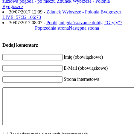
żużlowa pogoda - po meczu Zdunek Wybrzeże - Polonia
Bydgoszcz
30/07/2017 12:09
-
Zdunek Wybrzeże - Polonia Bydgoszcz
LIVE: 57:32 106:73
30/07/2017 08:07
-
Poobijani gdańszczanie dobiją "Gryfy"?
Poprzednia strona
Następna strona
Dodaj komentarz
Imię (obowiązkowe)
E-Mail (obowiązkowe)
Strona internetowa