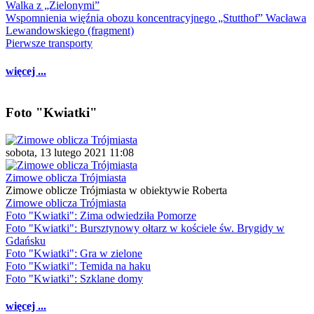
Walka z „Zielonymi”
Wspomnienia więźnia obozu koncentracyjnego „Stutthof” Wacława
Lewandowskiego (fragment)
Pierwsze transporty
więcej ...
Foto "Kwiatki"
sobota, 13 lutego 2021 11:08
Zimowe oblicza Trójmiasta
Zimowe oblicze Trójmiasta w obiektywie Roberta
Zimowe oblicza Trójmiasta
Foto "Kwiatki": Zima odwiedziła Pomorze
Foto "Kwiatki": Bursztynowy ołtarz w kościele św. Brygidy w
Gdańsku
Foto "Kwiatki": Gra w zielone
Foto "Kwiatki": Temida na haku
Foto "Kwiatki": Szklane domy
więcej ...