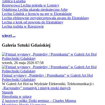
Tablica Łazarka
Rezerwowa Lechia poległa w Legnicy
Osłabiona Lechia ukarała nieskuteczną Arkę
Lechia Gdańsk z licencją na grę w Ekstraklasie
Lechia efektownie przypieczętowała awans do Ekstraklasy
Lechia o krok od powrotu do Ekstraklasy
Lechia rozbita w Rzeszowie
więcej ...
Galeria Sztuki Gdańskiej
wtorek, 26 maja 2026 07:58
Finisaż wystawy „Pomiędzy / Przenikania” w Galerii Art Hol
Politechniki Gdańskiej
W Galerii Art Hol na Wydziale Elektroniki, Telekomunikacji i
„Racjonalny” romantyk i mistyk epoki danych
Staszek
Hierofonia w sztuce
Z jazzowej półki: Dziki geniusz – Charles Mingus
Magdalena Heyda-Usarewicz