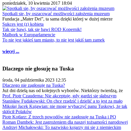
poniedziałek, 10 kwietnia 2017 18:04
Spotkali się, by oszacować możliwości założenia muzeum
Fundacja „Mater Dei”, ta sama dzięki której w dużej mierze
Sukces jest (z) kobietą
Tak się bawi, tak się bawi ROD Kopernik!
Malbork w Europarlamencie
To nie jest jakieś tam miasto, to nie jest jakiś tam zamek
więcej ...
Dlaczego nie głosuję na Tuska
środa, 04 października 2023 12:35
Dlaczego nie zagłosuję na Tuska?
Już dni dzielą nas od kolejnych wyborów. Niektórzy twierdzą, że
Prof. Piotr Czauderna: Nie akceptuję, gdy gardzi się słabszym
Stanisław Fudakowski: On chce rządzić i dzielić a to jest za mało
Mikołaj Jacek Kujawian: nie mogę wybaczyć panu Tuskowi, że tak
skłócił Polaków
Piotr Kotlarz: Z trzech powodów nie zagłosuję na Tuska i PO
Roman Dambek: Jest zagrożeniem dla naszej tożsamości narodowej
Andrzej Michałowski: To nazwisko kojarzy mi się z niemieckim