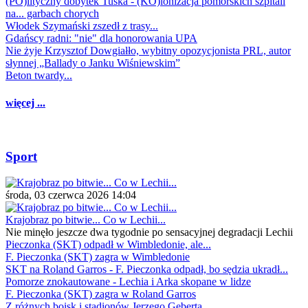
(PO)lityczny dobytek Tuska - (KO)lonizacja pomorskich szpitali
na... garbach chorych
Włodek Szymański zszedł z trasy...
Gdańscy radni: "nie" dla honorowania UPA
Nie żyje Krzysztof Dowgiałło, wybitny opozycjonista PRL, autor
słynnej „Ballady o Janku Wiśniewskim”
Beton twardy...
więcej ...
Sport
środa, 03 czerwca 2026 14:04
Krajobraz po bitwie... Co w Lechii...
Nie minęło jeszcze dwa tygodnie po sensacyjnej degradacji Lechii
Pieczonka (SKT) odpadł w Wimbledonie, ale...
F. Pieczonka (SKT) zagra w Wimbledonie
SKT na Roland Garros - F. Pieczonka odpadł, bo sędzia ukradł...
Pomorze znokautowane - Lechia i Arka skopane w lidze
F. Pieczonka (SKT) zagra w Roland Garros
Z różnych boisk i stadionów Jerzego Geberta