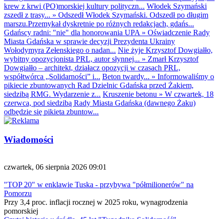
krew z krwi (PO)morskiej kultury polityczn...
Włodek Szymański
zszedł z trasy...
»
Odszedł Włodek Szymański. Odszedł po długim
marszu.Przemykał dyskretnie po różnych redakcjach, gdańs...
Gdańscy radni: "nie" dla honorowania UPA
»
Oświadczenie Rady
Miasta Gdańska w sprawie decyzji Prezydenta Ukrainy
Wołodymyra Zełenskiego o nadan...
Nie żyje Krzysztof Dowgiałło,
wybitny opozycjonista PRL, autor słynnej...
»
Zmarł Krzysztof
Dowgiałło – architekt, działacz opozycji w czasach PRL,
współtwórca „Solidarności” i...
Beton twardy...
»
Informowaliśmy o
pikiecie zbuntowanych Rad Dzielnic Gdańska przed Żakiem,
siedzibą RMG. Wydarzenie z...
Kruszenie betonu
»
W czwartek, 18
czerwca, pod siedzibą Rady Miasta Gdańska (dawnego Żaku)
odbędzie się pikieta zbuntow...
Wiadomości
czwartek, 06 sierpnia 2026 09:01
"TOP 20" w enklawie Tuska - przybywa "półmilionerów" na
Pomorzu
Przy 3,4 proc. inflacji rocznej w 2025 roku, wynagrodzenia
pomorskiej