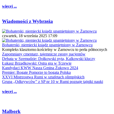
więcej ...
Wiadomości z Wybrzeża
czwartek, 18 września 2025 17:09
Bohaterski, niemiecki ksiądz upamiętniony w Żarnowcu
Kompleks klasztorno-kościelny w Żarnowcu to perła północnych
Zapomniany cmentarz, tajemnicze zgony pacjentów
Debata w Szemudzie: Dołkowski pyta, Kalkowski kluczy
Łukasz Brządkowski: Ostra gra w Tczewie
Kandydaci KWW Nasza Gmina Żukowo 2024
Premier: Bogate Pomorze to bogata Polska
XXVI Mistrzostwa Rumi w sztafetach olimpijskich
Grupa „Odkrywców” z SP nr 10 w Rumi poznaje tajniki nauki
więcej ...
Malbork