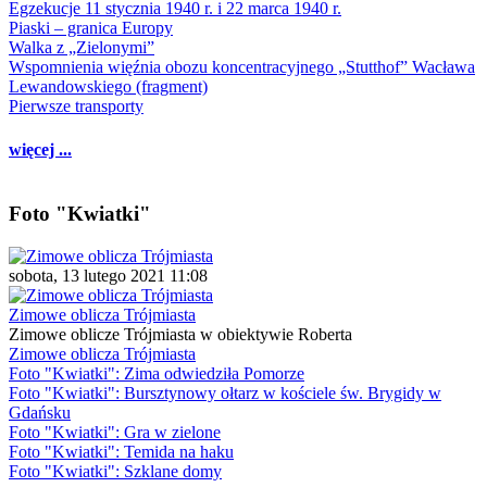
Egzekucje 11 stycznia 1940 r. i 22 marca 1940 r.
Piaski – granica Europy
Walka z „Zielonymi”
Wspomnienia więźnia obozu koncentracyjnego „Stutthof” Wacława
Lewandowskiego (fragment)
Pierwsze transporty
więcej ...
Foto "Kwiatki"
sobota, 13 lutego 2021 11:08
Zimowe oblicza Trójmiasta
Zimowe oblicze Trójmiasta w obiektywie Roberta
Zimowe oblicza Trójmiasta
Foto "Kwiatki": Zima odwiedziła Pomorze
Foto "Kwiatki": Bursztynowy ołtarz w kościele św. Brygidy w
Gdańsku
Foto "Kwiatki": Gra w zielone
Foto "Kwiatki": Temida na haku
Foto "Kwiatki": Szklane domy