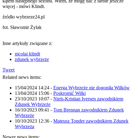
kątem następnego sezonu. Wiem, że mogę dać z siebie jeszcze
więcej - mówi Klindt.
źródło wybrzeze24.pl
fot. Sławomir Żylak
Inne artykuły związane z:
nicolai klindt
zdunek wybrzeże
Tweet
Related news items:
15/04/2024 14:24
-
Energa Wybrzeże nie dogoniła Wilków
13/04/2024 15:06
-
Poskromić Wilki
23/10/2023 10:07
-
Niels-Kristian Iversen zawodnikiem
Zdunek Wybrzeże
16/10/2023 09:41
-
Tom Brennan zawodnikiem Zdunek
Wybrzeże
10/10/2023 12:36
-
Mateusz Tonder zawodnikiem Zdunek
Wybrzeża
Newer news items: