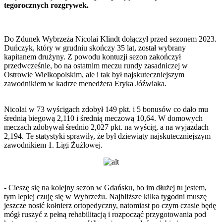
tegorocznych rozgrywek.
Do Zdunek Wybrzeża Nicolai Klindt dołączył przed sezonem 2023.
Duńczyk, który w grudniu skończy 35 lat, został wybrany
kapitanem drużyny. Z powodu kontuzji sezon zakończył
przedwcześnie, bo na ostatnim meczu rundy zasadniczej w
Ostrowie Wielkopolskim, ale i tak był najskuteczniejszym
zawodnikiem w kadrze menedżera Eryka Jóźwiaka.
Nicolai w 73 wyścigach zdobył 149 pkt. i 5 bonusów co dało mu
średnią biegową 2,110 i średnią meczową 10,64. W domowych
meczach zdobywał średnio 2,027 pkt. na wyścig, a na wyjazdach
2,194. Te statystyki sprawiły, że był dziewiąty najskuteczniejszym
zawodnikiem 1. Ligi Żużlowej.
- Cieszę się na kolejny sezon w Gdańsku, bo im dłużej tu jestem,
tym lepiej czuję się w Wybrzeżu. Najbliższe kilka tygodni muszę
jeszcze nosić kołnierz ortopedyczny, natomiast po czym czasie będę
mógł ruszyć z pełną rehabilitacją i rozpocząć przygotowania pod