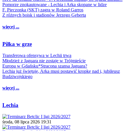
Pomorze znokautowane - Lechia i Arka skopane w lidze
F. Pieczonka (SKT) zagra w Roland Garros
Z różnych boisk i stadionów Jerzego Geberta
więcej ...
Piłka w grze
Transferowa ofensywa w Lechii trwa
Młodzież z Jaguara nie zostaje w Trójmieście
Europa w Gdańsku*Stracona szansa Jaguara?
Lechia już świętuje, Arka musi postawić kropkę nad i, jubileusz
Budziwojskiego
więcej ...
Lechia
środa, 08 lipca 2026 19:31