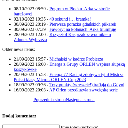
08/10/2023 08:59
-
Pogrom w Płocku. Arka w strefie
barażowej
02/10/2023 10:35
-
40 sekund i… bramka!
30/09/2023 20:19
-
Pierwsza porażka gdańskich piłkarek
30/09/2023 07:39
-
Faworyt na kolanach. Arka triumfuje
28/09/2023 12:00
-
Krzysztof Kasprzak zawodnikiem
Zdunek Wybrzeża
Older news items:
21/09/2023 15:57
-
Michalski w kadrze Probierza
20/09/2023 16:00
-
Energa z Grupy ORLEN wspiera słupską
koszykówkę
20/09/2023 15:53
-
Energa 77 Racing zdobywa tytuł Mistrza
Polski klasy Micro - ORLEN Cup 2023
18/09/2023 09:36
-
Trzy punkty (wreszcie!) trafiają do Gdyni
16/09/2023 20:03
-
AP Orlen przedłużyła zwycięską serię
Poprzednia strona
Następna strona
Dodaj komentarz
Imię (obowiązkowe)