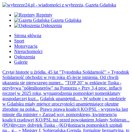
Reprinty
Gazeta Gdańska
Ogłoszenia
Strona główna
Sport
Motoryzacja
Nieruchomości
Ogłoszenia
Galerie
Czytaj historię u źródła. 45 lat "Tygodnika Solidarność"
»
Tygodnik
Solidarność obchodzi w tym roku 45-lecie istnienia. Od chwili
ukazania się pierwszego numer...
"TOP 20" w enklawie Tuska -
przybywa "półmilionerów" na Pomorzu
»
Przy 3,4 proc. inflacji
rocznej w 2025 roku, wynagrodzenia pomorskiej nomenklatury
gospodarczej kszt...
Gdańsk upamiętnił...
»
W sobotę i w niedzielę
w Gdańsku miały miejsce uroczystości upamiętniające okrutne
zbrodnie na polsk...
Prawo prawa koalicji KO/PSL - wyprawka last
minute dla minister
»
Zarząd woj. pomorskiego, kwintesencja
koalicji rządowej KO/PSL tuż przed powołaniem Jolanty Sobieran...
(PO)lityczny dobytek Tuska - (KO)lonizacja pomorskich szpitali
na... g...
»
Minister J. Sobierańska-Grenda, formalnie bezpartyjna, to