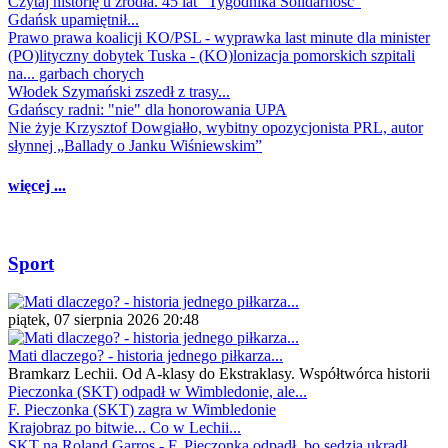
Czytaj historię u źródła. 45 lat "Tygodnika Solidarność"
Gdańsk upamiętnił...
Prawo prawa koalicji KO/PSL - wyprawka last minute dla minister
(PO)lityczny dobytek Tuska - (KO)lonizacja pomorskich szpitali
na... garbach chorych
Włodek Szymański zszedł z trasy...
Gdańscy radni: "nie" dla honorowania UPA
Nie żyje Krzysztof Dowgiałło, wybitny opozycjonista PRL, autor
słynnej „Ballady o Janku Wiśniewskim”
więcej ...
Sport
piątek, 07 sierpnia 2026 20:48
Mati dlaczego? - historia jednego piłkarza...
Bramkarz Lechii. Od A-klasy do Ekstraklasy. Współtwórca historii
Pieczonka (SKT) odpadł w Wimbledonie, ale...
F. Pieczonka (SKT) zagra w Wimbledonie
Krajobraz po bitwie... Co w Lechii...
SKT na Roland Garros - F. Pieczonka odpadł, bo sędzia ukradł...