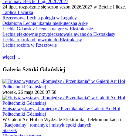
Terminarz Betclic I ligi 2026/2027
24 lipca rozpocznie się sezon sezon 2026/2027 w Betclic I lidze.
Tablica Łazarka
Rezerwowa Lechia poległa w Legnicy
Osłabiona Lechia ukarała nieskuteczną Arkę
Lechia Gdańsk z licencją na grę w Ekstraklasie
Lechia efektownie przypieczętowała awans do Ekstraklasy
Lechia o krok od powrotu do Ekstraklasy
Lechia rozbita w Rzeszowie
więcej ...
Galeria Sztuki Gdańskiej
wtorek, 26 maja 2026 07:58
Finisaż wystawy „Pomiędzy / Przenikania” w Galerii Art Hol
Politechniki Gdańskiej
W Galerii Art Hol na Wydziale Elektroniki, Telekomunikacji i
„Racjonalny” romantyk i mistyk epoki danych
Staszek
Hierofonia w sztuce