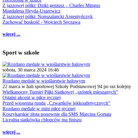
Z jazzowej półki: Dziki geniusz – Charles Mingus
Magdalena Heyda-Usarewicz
Z jazzowej półki: Nonszalancki Argentyńczyk
Zachować boskość - Wojciech Sęczawa
więcej ...
Sport w szkole
sobota, 30 marca 2024 16:46
Rozdano medale w wioślarstwie halowym
22 marca w hali sportowej Szkoły Podstawowej 94 po raz kolejny
Wielkanocny Turniej Piłki Siatkowej ,,szóstek mieszanych”
Ostatni akcent w piłce ręcznej
Przed wiosenną rundą „Czwartków lekkoatletycznych”
Rozdano medale w mini piłce ręcznej
Koszykarskie złota ponownie dla SMS Marcina Gortata
Licealna siatkówka chłopców ma finiszu
więcej ...