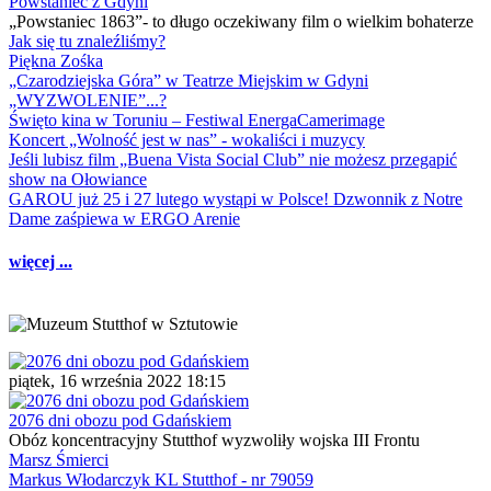
Powstaniec z Gdyni
„Powstaniec 1863”- to długo oczekiwany film o wielkim bohaterze
Jak się tu znaleźliśmy?
Piękna Zośka
„Czarodziejska Góra” w Teatrze Miejskim w Gdyni
„WYZWOLENIE”...?
Święto kina w Toruniu – Festiwal EnergaCamerimage
Koncert „Wolność jest w nas” - wokaliści i muzycy
Jeśli lubisz film „Buena Vista Social Club” nie możesz przegapić
show na Ołowiance
GAROU już 25 i 27 lutego wystąpi w Polsce! Dzwonnik z Notre
Dame zaśpiewa w ERGO Arenie
więcej ...
piątek, 16 września 2022 18:15
2076 dni obozu pod Gdańskiem
Obóz koncentracyjny Stutthof wyzwoliły wojska III Frontu
Marsz Śmierci
Markus Włodarczyk KL Stutthof - nr 79059