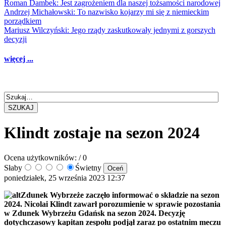
Roman Dambek: Jest zagrożeniem dla naszej tożsamości narodowej
Andrzej Michałowski: To nazwisko kojarzy mi się z niemieckim
porządkiem
Mariusz Wilczyński: Jego rządy zaskutkowały jednymi z gorszych
decyzji
więcej ...
SZUKAJ
Klindt zostaje na sezon 2024
Ocena użytkowników:
/ 0
Słaby
Świetny
poniedziałek, 25 września 2023 12:37
Zdunek Wybrzeże zaczęło informować o składzie na sezon
2024. Nicolai Klindt zawarł porozumienie w sprawie pozostania
w Zdunek Wybrzeżu Gdańsk na sezon 2024. Decyzję
dotychczasowy kapitan zespołu podjął zaraz po ostatnim meczu