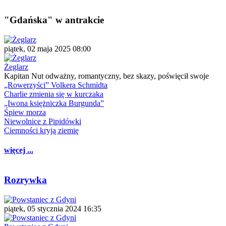
"Gdańska" w antrakcie
piątek, 02 maja 2025 08:00
Żeglarz
Kapitan Nut odważny, romantyczny, bez skazy, poświęcił swoje
„Rowerzyści” Volkera Schmidta
Charlie zmienia się w kurczaka
„Iwona księżniczka Burgunda”
Śpiew morza
Niewolnice z Pipidówki
Ciemności kryją ziemię
więcej ...
Rozrywka
piątek, 05 stycznia 2024 16:35