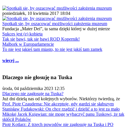
poniedziałek, 10 kwietnia 2017 18:04
Spotkali się, by oszacować możliwości założenia muzeum
Fundacja „Mater Dei”, ta sama dzięki której w dużej mierze
Sukces jest (z) kobietą
Tak się bawi, tak się bawi ROD Kopernik!
Malbork w Europarlamencie
To nie jest jakieś tam miasto, to nie jest jakiś tam zamek
więcej ...
Dlaczego nie głosuję na Tuska
środa, 04 października 2023 12:35
Dlaczego nie zagłosuję na Tuska?
Już dni dzielą nas od kolejnych wyborów. Niektórzy twierdzą, że
Prof. Piotr Czauderna: Nie akceptuję, gdy gardzi się słabszym
Stanisław Fudakowski: On chce rządzić i dzielić a to jest za mało
Mikołaj Jacek Kujawian: nie mogę wybaczyć panu Tuskowi, że tak
skłócił Polaków
Piotr Kotlarz: Z trzech powodów nie zagłosuję na Tuska i PO